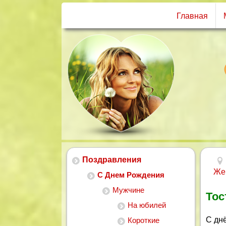
Главная
Поздравления
Же
С Днем Рождения
Мужчине
Тос
На юбилей
С дн
Короткие