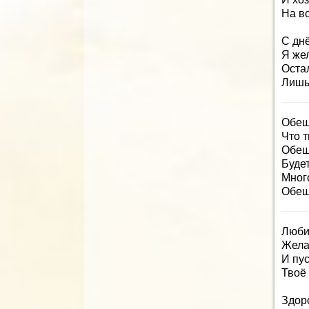
На вс
С дн
Я же
Оста
Лишь 
Обеща
Что т
Обещ
Будет
Много
Обеща
Люби
Жела
И пус
Твоё 
Здоро