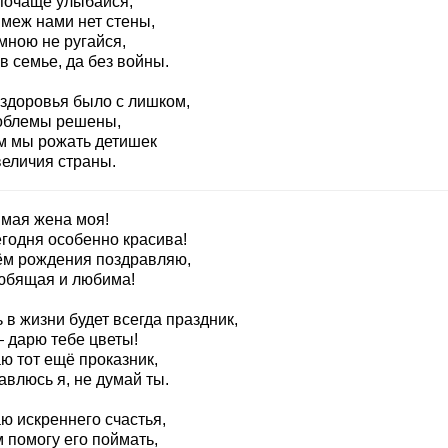
почаще улыбайся,
 меж нами нет стены,
мною не ругайся,
в семье, да без войны.
 здоровья было с лишком,
облемы решены,
м мы рожать детишек
величия страны.
мая жена моя!
егодня особенно красива!
ём рождения поздравляю,
юбящая и любима!
 в жизни будет всегда праздник,
— дарю тебе цветы!
ю тот ещё проказник,
авлюсь я, не думай ты.
ю искреннего счастья,
 помогу его поймать,