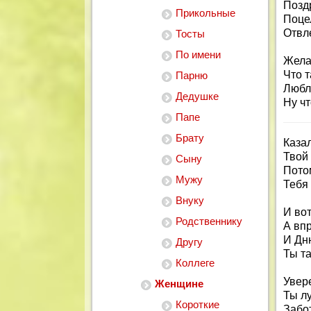
Позд
Прикольные
Поце
Отвле
Тосты
По имени
Жела
Что 
Парню
Любл
Дедушке
Ну ч
Папе
Брату
Каза
Твой 
Сыну
Пото
Мужу
Тебя 
Внуку
И вот
Родственнику
А вп
И Дн
Другу
Ты та
Коллеге
Увере
Женщине
Ты л
Короткие
Забо