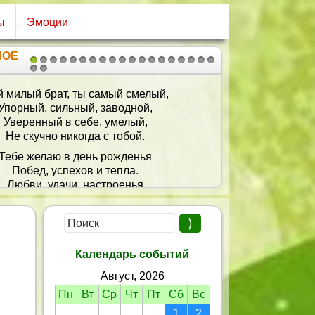
ы
Эмоции
НОЕ
1
2
3
4
5
6
7
8
9
10
11
12
13
14
15
16
17
18
19
20
21
усть счастье спутником твоим
Останется на век
И будет рядом навсегда
Любимый человек!
Календарь событий
Август, 2026
Пн
Вт
Ср
Чт
Пт
Сб
Вс
1
2