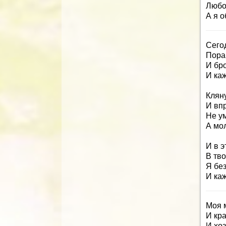
Любо
А я 
Сего
Пора
И бро
И ка
Кляну
И впр
Не у
А мо
И в э
В тво
Я без
И ка
Моя 
И кра
И хо