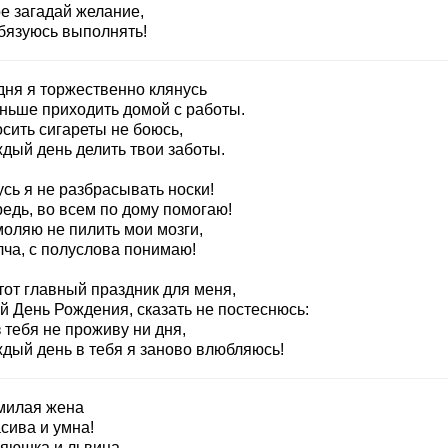
е загадай желание,
обязуюсь выполнять!
дня я торжественно клянусь
ньше приходить домой с работы.
сить сигареты не боюсь,
ждый день делить твои заботы.
сь я не разбрасывать носки!
едь, во всем по дому помогаю!
моляю не пилить мои мозги,
лча, с полуслова понимаю!
тот главный праздник для меня,
й День Рождения, сказать не постеснюсь:
 тебя не проживу ни дня,
ждый день в тебя я заново влюбляюсь!
милая жена
сива и умна!
зяюшка и львица,