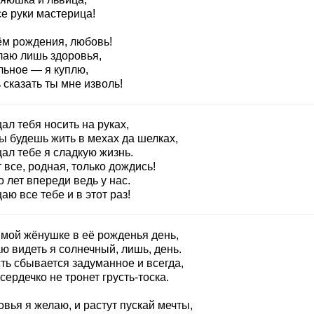
е руки мастерица!
ём рождения, любовь!
лаю лишь здоровья,
льное — я куплю,
сказать ты мне изволь!
л тебя носить на руках,
ы будешь жить в мехах да шелках,
ал тебе я сладкую жизнь.
 все, родная, только дождись!
 лет впереди ведь у нас.
ю все тебе и в этот раз!
мой жёнушке в её рожденья день,
ю видеть я солнечный, лишь, день.
ть сбывается задуманное и всегда,
сердечко не тронет грусть-тоска.
вья я желаю, и растут пускай мечты,