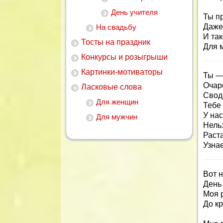
День учителя
Ты пр
Даже
На свадьбу
И так
Тосты на праздник
Для 
Конкурсы и розыгрыши
Картинки-мотиваторы
Ты —
Очар
Ласковые слова
Свод
Для женщин
Тебе 
У нас
Для мужчин
Нельз
Раст
Узнае
Вот 
День
Моя 
До к