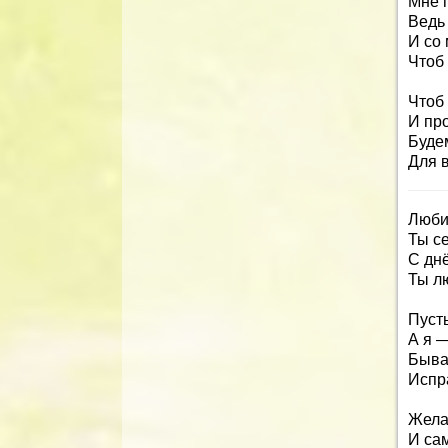
Мне 
Ведь
И со 
Чтоб 
Чтоб
И пр
Буде
Для 
Люби
Ты с
С дн
Ты л
Пусть
А я 
Быва
Испр
Жела
И сам