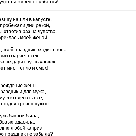
удто ты живёшь субботой!
авицу нашли в капусте,
 пробежали дни рекой,
 ответив раз на чувства,
ареклась моей женой.
 твой праздник входит снова,
ами озаряет всех,
а не дарит пусть уловок,
ит мир, тепло и смех!
 рождение жены,
раздник и для мужа,
у, что сделать всё,
сегодня срочно нужно!
 улыбчивой была,
бовью одарила,
лню любой каприз.
ро праздник не забыла?