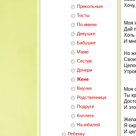
Хочу,
Прикольные
Тосты
Моя 
По имени
Дай 
Девушке
Хоть
И мн
Бабушке
Маме
Но ж
Свои 
Сестре
Цело
Дочери
Утром
Жене
Внучке
Моя 
Ты кр
Родственнице
Дост
Подруге
И это
Коллеге
Жела
На юбилей
Я окр
И це
Ребенку