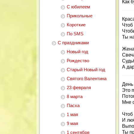
Как б
С юбилеем
Прикольные
Крас
Короткие
Чтоб
Чтобы
По SMS
Ты н
С праздниками
Жена,
Новый год
Свеч
Рождество
Судьб
А дар
Старый Новый год
Святого Валентина
День
23 февраля
Это п
Потом
8 марта
Мне 
Пасха
Чтоб
1 мая
И лю
9 мая
Выпо
Ты п
1 сентября