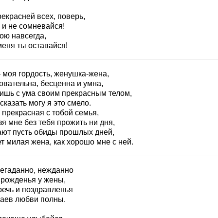
екрасней всех, поверь,
 и не сомневайся!
ою навсегда,
меня ты оставайся!
 моя гордость, женушка-жена,
овательна, бесценна и умна,
ишь с ума своим прекрасным телом,
сказать могу я это смело.
 прекрасная с тобой семья,
я мне без тебя прожить ни дня,
ают пусть обиды прошлых дней,
т милая жена, как хорошо мне с ней.
негаданно, нежданно
 рожденья у жены,
речь и поздравленья
раев любви полны.