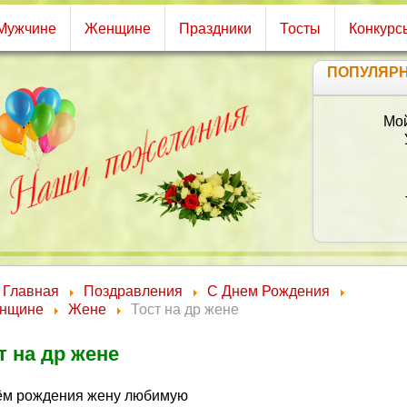
Мужчине
Женщине
Праздники
Тосты
Конкурс
ПОПУЛЯР
П
Главная
Поздравления
С Днем Рождения
нщине
Жене
Тост на др жене
т на др жене
ём рождения жену любимую