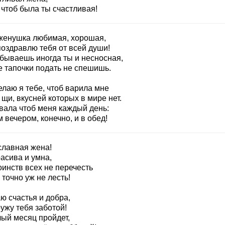
 чтоб была ты счастливая!
женушка любимая, хорошая,
поздравлю тебя от всей души!
 бываешь иногда ты и несносная,
е тапочки подать не спешишь.
елаю я тебе, чтоб варила мне
щи, вкусней которых в мире нет.
вала чтоб меня каждый день:
 вечером, конечно, и в обед!
славная жена!
асива и умна,
оинств всех не перечесть
 точно уж не лесть!
ю счастья и добра,
ужу тебя заботой!
лый месяц пройдет,