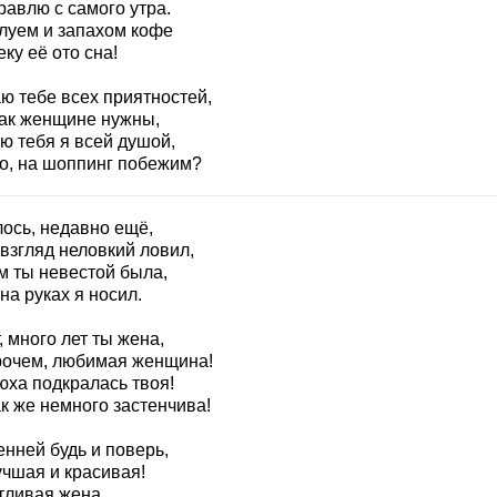
равлю с самого утра.
луем и запахом кофе
ку её ото сна!
ю тебе всех приятностей,
так женщине нужны,
ю тебя я всей душой,
то, на шоппинг побежим?
лось, недавно ещё,
взгляд неловкий ловил,
м ты невестой была,
на руках я носил.
, много лет ты жена,
рочем, любимая женщина!
юха подкралась твоя!
к же немного застенчива!
нней будь и поверь,
учшая и красивая!
тливая жена,