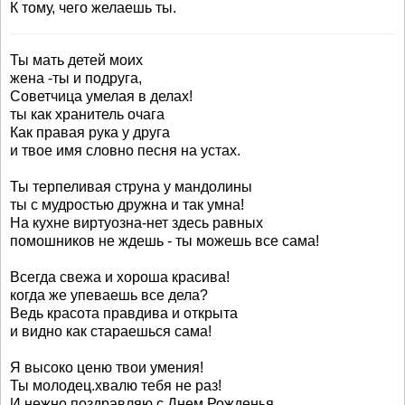
К тому, чего желаешь ты.
Ты мать детей моих
жена -ты и подруга,
Советчица умелая в делах!
ты как хранитель очага
Как правая рука у друга
и твое имя словно песня на устах.
Ты терпеливая струна у мандолины
ты с мудростью дружна и так умна!
На кухне виртуозна-нет здесь равных
помошников не ждешь - ты можешь все сама!
Всегда свежа и хороша красива!
когда же упеваешь все дела?
Ведь красота правдива и открыта
и видно как стараешься сама!
Я высоко ценю твои умения!
Ты молодец.хвалю тебя не раз!
И нежно поздравляю с Днем Рожденья