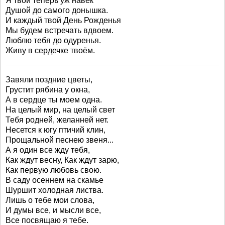
Я твой теперь уж навек
Душой до самого донышка.
И каждый твой День Рожденья
Мы будем встречать вдвоем.
Люблю тебя до одуренья.
Живу в сердечке твоём.
Завяли поздние цветы,
Грустит рябина у окна,
А в сердце ты моем одна.
На целый мир, на целый свет
Тебя родней, желанней нет.
Несется к югу птичий клин,
Прощальной песнею звеня...
А я один все жду тебя,
Как ждут весну, Как ждут зарю,
Как первую любовь свою.
В саду осеннем на скамье
Шуршит холодная листва.
Лишь о тебе мои слова,
И думы все, и мысли все,
Все посвящаю я тебе.