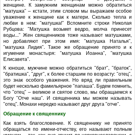
женщине. К замужним женщинам можно обратиться
"матушка" – кстати, этим словом мы выражаем особое
уважение к женщине как к матери. Сколько тепла и
любви в нем: "матушка!" Вспомните строки Николая
Рубцова: "Матушка возьмет ведро, молча принесет
воды..." Жен священников тоже называют матушками,
но добавляют при этом имя: "матушка Наталья",
"матушка Лидия". Такое же обращение принято и к
игумении монастыря: "матушка Иоанна", "матушка
Елисавета".
К юноше, мужчине можно обратиться "брат", "браток",
"братишка", "друг", к более старшим по возрасту: "отец",
это знак особого уважения. Но вряд ли правильным
будет несколько фамильярное "папаша". Будем помнить,
что "отец" – великое и святое слово, мы обращаемся к
Богу "Отче наш". И священника мы можем называть
"отец". Монахи нередко называют друг друга "отче".
Обращение к священнику
Как взять благословение. К священнику не принято
обращаться по имени-отчеству, его называют полным