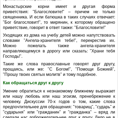
Монастырские корни имеет и другая форма
приветствия: "Благословите!" – причем не только
священника. И если батюшка в таких случаях отвечает:
"Бог благословит!", то мирянин, к которому обращено
приветствие, говорит в ответ также: "Благословите!"
Уходящих из дома на учебу детей можно напутствовать
словами "Ангела-хранителя тебе!", перекрестив их.
Можно пожелать также ангела-хранителя
направляющемуся в дорогу или сказать: "Храни тебя
Господь!".
Такие же слова православные говорят друг другу,
прощаясь, или же: "С Богом!", "Помощи Божией",
"Прошу твоих святых молитв" и тому подобное.
Как обращаться друг к другу
Умение обратиться к незнакомому ближнему выражает
или нашу любовь или наш эгоизм, пренебрежение к
человеку. Дискуссии 70-х годов о том, какие слова
предпочтительнее для обращения: "товарищ", "сударь" и
"сударыня" или "гражданин" и "гражданка" – вряд ли
сделали нас доброжелательнее друг к другу. Дело не в