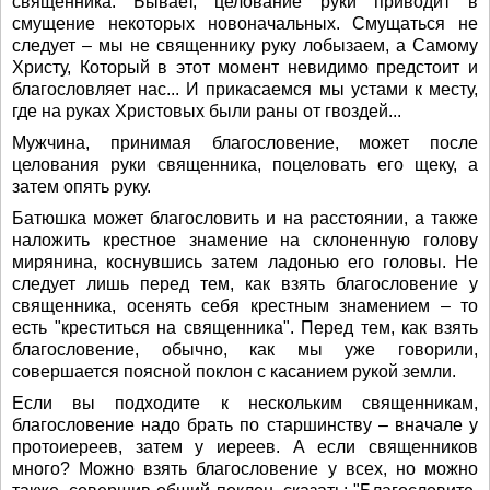
священника. Бывает, целование руки приводит в
смущение некоторых новоначальных. Смущаться не
следует – мы не священнику руку лобызаем, а Самому
Христу, Который в этот момент невидимо предстоит и
благословляет нас... И прикасаемся мы устами к месту,
где на руках Христовых были раны от гвоздей...
Мужчина, принимая благословение, может после
целования руки священника, поцеловать его щеку, а
затем опять руку.
Батюшка может благословить и на расстоянии, а также
наложить крестное знамение на склоненную голову
мирянина, коснувшись затем ладонью его головы. Не
следует лишь перед тем, как взять благословение у
священника, осенять себя крестным знамением – то
есть "креститься на священника". Перед тем, как взять
благословение, обычно, как мы уже говорили,
совершается поясной поклон с касанием рукой земли.
Если вы подходите к нескольким священникам,
благословение надо брать по старшинству – вначале у
протоиереев, затем у иереев. А если священников
много? Можно взять благословение у всех, но можно