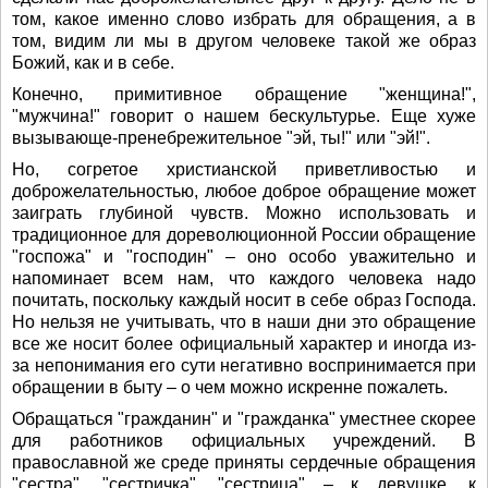
том, какое именно слово избрать для обращения, а в
том, видим ли мы в другом человеке такой же образ
Божий, как и в себе.
Конечно, примитивное обращение "женщина!",
"мужчина!" говорит о нашем бескультурье. Еще хуже
вызывающе-пренебрежительное "эй, ты!" или "эй!".
Но, согретое христианской приветливостью и
доброжелательностью, любое доброе обращение может
заиграть глубиной чувств. Можно использовать и
традиционное для дореволюционной России обращение
"госпожа" и "господин" – оно особо уважительно и
напоминает всем нам, что каждого человека надо
почитать, поскольку каждый носит в себе образ Господа.
Но нельзя не учитывать, что в наши дни это обращение
все же носит более официальный характер и иногда из-
за непонимания его сути негативно воспринимается при
обращении в быту – о чем можно искренне пожалеть.
Обращаться "гражданин" и "гражданка" уместнее скорее
для работников официальных учреждений. В
православной же среде приняты сердечные обращения
"сестра", "сестричка", "сестрица" – к девушке, к