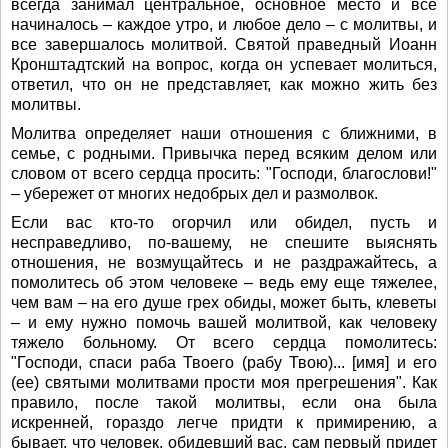
всегда занимал центральное, основное место и все
начиналось – каждое утро, и любое дело – с молитвы, и
все завершалось молитвой. Святой праведный Иоанн
Кронштадтский на вопрос, когда он успевает молиться,
ответил, что он не представляет, как можно жить без
молитвы.
Молитва определяет наши отношения с ближними, в
семье, с родными. Привычка перед всяким делом или
словом от всего сердца просить: "Господи, благослови!"
– убережет от многих недобрых дел и размолвок.
Если вас кто-то огорчил или обидел, пусть и
несправедливо, по-вашему, не спешите выяснять
отношения, не возмущайтесь и не раздражайтесь, а
помолитесь об этом человеке – ведь ему еще тяжелее,
чем вам – на его душе грех обиды, может быть, клеветы
– и ему нужно помочь вашей молитвой, как человеку
тяжело больному. От всего сердца помолитесь:
"Господи, спаси раба Твоего (рабу Твою)... [имя] и его
(ее) святыми молитвами прости моя прегрешения". Как
правило, после такой молитвы, если она была
искренней, гораздо легче придти к примирению, а
бывает, что человек, обидевший вас, сам первый придет