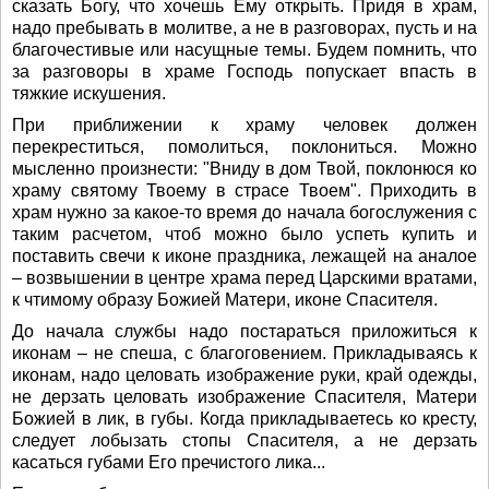
сказать Богу, что хочешь Ему открыть. Придя в храм,
надо пребывать в молитве, а не в разговорах, пусть и на
благочестивые или насущные темы. Будем помнить, что
за разговоры в храме Господь попускает впасть в
тяжкие искушения.
При приближении к храму человек должен
перекреститься, помолиться, поклониться. Можно
мысленно произнести: "Вниду в дом Твой, поклонюся ко
храму святому Твоему в страсе Твоем". Приходить в
храм нужно за какое-то время до начала богослужения с
таким расчетом, чтоб можно было успеть купить и
поставить свечи к иконе праздника, лежащей на аналое
– возвышении в центре храма перед Царскими вратами,
к чтимому образу Божией Матери, иконе Спасителя.
До начала службы надо постараться приложиться к
иконам – не спеша, с благоговением. Прикладываясь к
иконам, надо целовать изображение руки, край одежды,
не дерзать целовать изображение Спасителя, Матери
Божией в лик, в губы. Когда прикладываетесь ко кресту,
следует лобызать стопы Спасителя, а не дерзать
касаться губами Его пречистого лика...