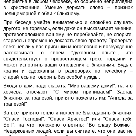
неприятна в любом человеке, но особенно неприглядна
в христианине. Умение держать слово – признак
нелицемерной любви к ближнему.
При беседе умейте внимательно и спокойно слушать
другого, не горячась, если даже он высказывает мнение,
противоположное вашему, не перебивайте, не спорьте,
стараясь непременно доказать свою правоту. Проверьте
себя: нет ли у вас привычки многословно и возбужденно
рассказывать о своем "духовном опыте", что
свидетельствует о процветающем грехе гордыни и
может испортить ваши отношения с ближними. Будьте
кратки и сдержанны в разговорах по телефону –
старайтесь не говорить без особой нужды.
Входя в дом, надо сказать: "Мир вашему дому!", на что
хозяева отвечают: "С миром принимаем!" Застав
ближних за трапезой, принято пожелать им: "Ангела за
трапезой!"
За все принято тепло и искренне благодарить ближних:
"Спаси Господи!", "Спаси Христос!" или "Спаси тебя
Бог!", на что положено ответить: "Во славу Божию".
Нецерковных людей, если вы считаете, что они вас не