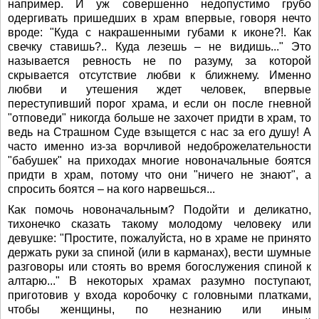
например. И уж совершенно недопустимо грубо
одергивать пришедших в храм впервые, говоря нечто
вроде: "Куда с накрашенными губами к иконе?!. Как
свечку ставишь?.. Куда лезешь – не видишь..." Это
называется ревность не по разуму, за которой
скрывается отсутствие любви к ближнему. Именно
любви и утешения ждет человек, впервые
переступивший порог храма, и если он после гневной
"отповеди" никогда больше не захочет придти в храм, то
ведь на Страшном Суде взыщется с нас за его душу! А
часто именно из-за ворчливой недоброжелательности
"бабушек" на приходах многие новоначальные боятся
придти в храм, потому что они "ничего не знают", а
спросить боятся – на кого нарвешься...
Как помочь новоначальным? Подойти и деликатно,
тихонечко сказать такому молодому человеку или
девушке: "Простите, пожалуйста, но в храме не принято
держать руки за спиной (или в карманах), вести шумные
разговоры или стоять во время богослужения спиной к
алтарю..." В некоторых храмах разумно поступают,
приготовив у входа коробочку с головными платками,
чтобы женщины, по незнанию или иным