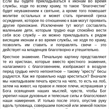
Если вы будете прикладываться к иконам во время
службы, ходя по всему храму, то такое "благочестие"
будет неуважением к святыне, а кроме того помешает
молитве остальных и может стать причиной греха
осуждения, которое по отношению к вам могут проявить
другие прихожане. Исключение тут могут составлять
маленькие дети, которым трудно еще спокойно вести
себя всю службу – их можно прикладывать к рядом
висящим иконам и во время службы, не ходя по храму,
позволить им ставить и поправлять свечи – это
действует на младенцев благотворно и утешительно.
Крестное знамение. Печальную картину представляют
те из христиан, которые вместо крестного знамения,
налагаемого с благоговением, изображают в воздухе
перед грудью нечто непонятное – такому "кресту" бесы
радуются. Как же правильно надо креститься? Вначале
мы накладываем печать креста на чело, то есть на лоб,
затем на живот, на правое и левое плечи, испрашивая у
Бога освящения наших мыслей, чувств, чтобы Бог
укрепил наши духовные и телесные силы и благословил
наши намерения. И только после этого, опустив руку
вдоль туловища, совершаем поясной или земной поклон