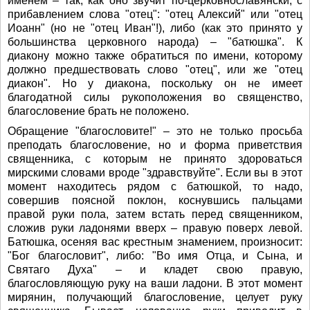
именем – так, как оно звучит по-церковнославянски, с
прибавлением слова "отец": "отец Алексий" или "отец
Иоанн" (но не "отец Иван"!), либо (как это принято у
большинства церковного народа) – "батюшка". К
диакону можно также обратиться по имени, которому
должно предшествовать слово "отец", или же "отец
диакон". Но у диакона, поскольку он не имеет
благодатной силы рукоположения во священство,
благословение брать не положено.
Обращение "благословите!" – это не только просьба
преподать благословение, но и форма приветствия
священника, с которым не принято здороваться
мирскими словами вроде "здравствуйте". Если вы в этот
момент находитесь рядом с батюшкой, то надо,
совершив поясной поклон, коснувшись пальцами
правой руки пола, затем встать перед священником,
сложив руки ладонями вверх – правую поверх левой.
Батюшка, осеняя вас крестным знамением, произносит:
"Бог благословит", либо: "Во имя Отца, и Сына, и
Святаго Духа" – и кладет свою правую,
благословляющую руку на ваши ладони. В этот момент
мирянин, получающий благословение, целует руку