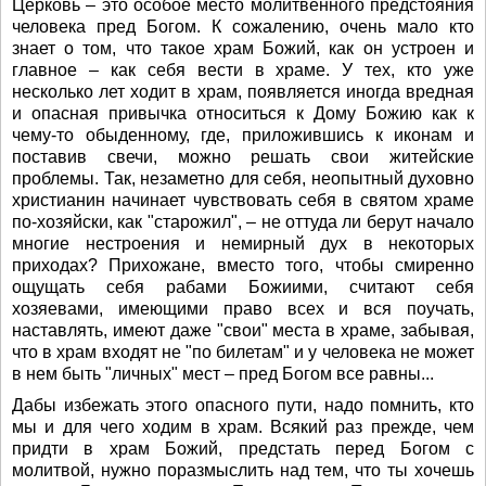
Церковь – это особое место молитвенного предстояния
человека пред Богом. К сожалению, очень мало кто
знает о том, что такое храм Божий, как он устроен и
главное – как себя вести в храме. У тех, кто уже
несколько лет ходит в храм, появляется иногда вредная
и опасная привычка относиться к Дому Божию как к
чему-то обыденному, где, приложившись к иконам и
поставив свечи, можно решать свои житейские
проблемы. Так, незаметно для себя, неопытный духовно
христианин начинает чувствовать себя в святом храме
по-хозяйски, как "старожил", – не оттуда ли берут начало
многие нестроения и немирный дух в некоторых
приходах? Прихожане, вместо того, чтобы смиренно
ощущать себя рабами Божиими, считают себя
хозяевами, имеющими право всех и вся поучать,
наставлять, имеют даже "свои" места в храме, забывая,
что в храм входят не "по билетам" и у человека не может
в нем быть "личных" мест – пред Богом все равны...
Дабы избежать этого опасного пути, надо помнить, кто
мы и для чего ходим в храм. Всякий раз прежде, чем
придти в храм Божий, предстать перед Богом с
молитвой, нужно поразмыслить над тем, что ты хочешь