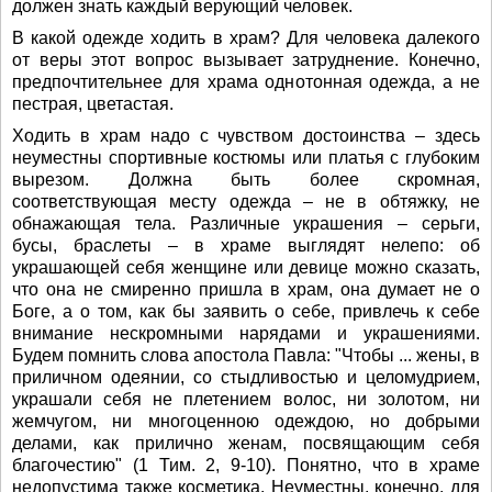
должен знать каждый верующий человек.
В какой одежде ходить в храм? Для человека далекого
от веры этот вопрос вызывает затруднение. Конечно,
предпочтительнее для храма однотонная одежда, а не
пестрая, цветастая.
Ходить в храм надо с чувством достоинства – здесь
неуместны спортивные костюмы или платья с глубоким
вырезом. Должна быть более скромная,
соответствующая месту одежда – не в обтяжку, не
обнажающая тела. Различные украшения – серьги,
бусы, браслеты – в храме выглядят нелепо: об
украшающей себя женщине или девице можно сказать,
что она не смиренно пришла в храм, она думает не о
Боге, а о том, как бы заявить о себе, привлечь к себе
внимание нескромными нарядами и украшениями.
Будем помнить слова апостола Павла: "Чтобы ... жены, в
приличном одеянии, со стыдливостью и целомудрием,
украшали себя не плетением волос, ни золотом, ни
жемчугом, ни многоценною одеждою, но добрыми
делами, как прилично женам, посвящающим себя
благочестию" (1 Тим. 2, 9-10). Понятно, что в храме
недопустима также косметика. Неуместны, конечно, для