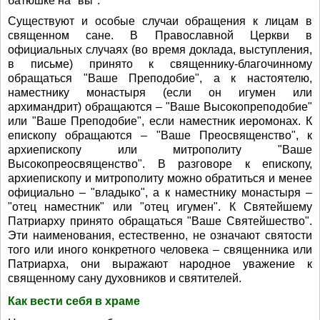
батюшке на "вы".
Существуют и особые случаи обращения к лицам в
священном сане. В Православной Церкви в
официальных случаях (во время доклада, выступления,
в письме) принято к священнику-благочинному
обращаться "Ваше Преподобие", а к настоятелю,
наместнику монастыря (если он игумен или
архимандрит) обращаются – "Ваше Высокопреподобие"
или "Ваше Преподобие", если наместник иеромонах. К
епископу обращаются – "Ваше Преосвященство", к
архиепископу или митрополиту "Ваше
Высокопреосвященство". В разговоре к епископу,
архиепископу и митрополиту можно обратиться и менее
официально – "владыко", а к наместнику монастыря –
"отец наместник" или "отец игумен". К Святейшему
Патриарху принято обращаться "Ваше Святейшество".
Эти наименования, естественно, не означают святости
того или иного конкретного человека – священника или
Патриарха, они выражают народное уважение к
священному сану духовников и святителей.
Как вести себя в храме