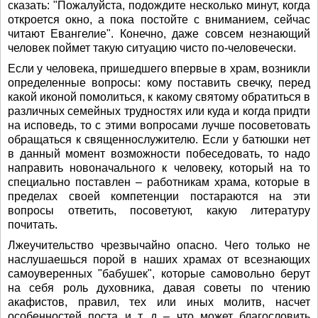
сказать: "Пожалуйста, подождите несколько минут, когда
откроется окно, а пока постойте с вниманием, сейчас
читают Евангелие". Конечно, даже совсем незнающий
человек поймет такую ситуацию чисто по-человечески.
Если у человека, пришедшего впервые в храм, возникли
определенные вопросы: кому поставить свечку, перед
какой иконой помолиться, к какому святому обратиться в
различных семейных трудностях или куда и когда придти
на исповедь, то с этими вопросами лучше посоветовать
обращаться к священнослужителю. Если у батюшки нет
в данный момент возможности побеседовать, то надо
направить новоначального к человеку, который на то
специально поставлен – работникам храма, которые в
пределах своей компетенции постараются на эти
вопросы ответить, посоветуют, какую литературу
почитать.
Лжеучительство чрезвычайно опасно. Чего только не
наслушаешься порой в наших храмах от всезнающих
самоуверенных "бабушек", которые самовольно берут
на себя роль духовника, давая советы по чтению
акафистов, правил, тех или иных молитв, насчет
особенностей поста и т. д – что может благословить