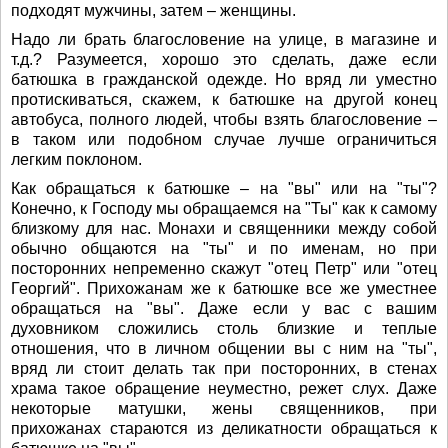
подходят мужчины, затем – женщины.
Надо ли брать благословение на улице, в магазине и
т.д.? Разумеется, хорошо это сделать, даже если
батюшка в гражданской одежде. Но вряд ли уместно
протискиваться, скажем, к батюшке на другой конец
автобуса, полного людей, чтобы взять благословение –
в таком или подобном случае лучше ограничиться
легким поклоном.
Как обращаться к батюшке – на "вы" или на "ты"?
Конечно, к Господу мы обращаемся на "Ты" как к самому
близкому для нас. Монахи и священники между собой
обычно общаются на "ты" и по именам, но при
посторонних непременно скажут "отец Петр" или "отец
Георгий". Прихожанам же к батюшке все же уместнее
обращаться на "вы". Даже если у вас с вашим
духовником сложились столь близкие и теплые
отношения, что в личном общении вы с ним на "ты",
вряд ли стоит делать так при посторонних, в стенах
храма такое обращение неуместно, режет слух. Даже
некоторые матушки, жены священников, при
прихожанах стараются из деликатности обращаться к