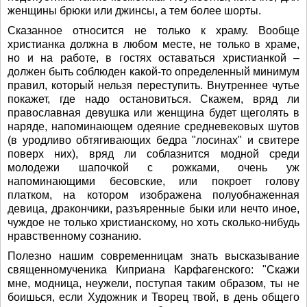
женщины брюки или джинсы, а тем более шорты.
Сказанное относится не только к храму. Вообще
христианка должна в любом месте, не только в храме,
но и на работе, в гостях оставаться христианкой –
должен быть соблюден какой-то определенный минимум
правил, который нельзя переступить. Внутреннее чутье
покажет, где надо остановиться. Скажем, вряд ли
православная девушка или женщина будет щеголять в
наряде, напоминающем одеяние средневековых шутов
(в уродливо обтягивающих бедра "лосинах" и свитере
поверх них), вряд ли соблазнится модной среди
молодежи шапочкой с рожками, очень уж
напоминающими бесовские, или покроет голову
платком, на котором изображена полуобнаженная
девица, дракончики, разъяренные быки или нечто иное,
чуждое не только христианскому, но хоть сколько-нибудь
нравственному сознанию.
Полезно нашим современницам знать высказывание
священномученика Киприана Карфагенского: "Скажи
мне, модница, неужели, поступая таким образом, ты не
боишься, если Художник и Творец твой, в день общего