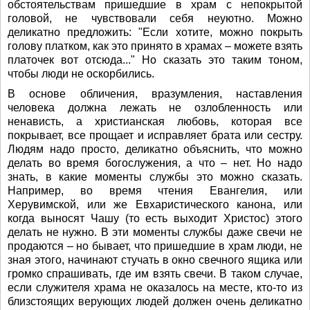
обстоятельствам пришедшие в храм с непокрытой
головой, не чувствовали себя неуютно. Можно
деликатно предложить: "Если хотите, можно покрыть
голову платком, как это принято в храмах – можете взять
платочек вот отсюда..." Но сказать это таким тоном,
чтобы люди не оскорбились.
В основе обличения, вразумления, наставления
человека должна лежать не озлобленность или
ненависть, а христианская любовь, которая все
покрывает, все прощает и исправляет брата или сестру.
Людям надо просто, деликатно объяснить, что можно
делать во время богослужения, а что – нет. Но надо
знать, в какие моменты службы это можно сказать.
Например, во время чтения Евангелия, или
Херувимской, или же Евхаристического канона, или
когда выносят Чашу (то есть выходит Христос) этого
делать не нужно. В эти моменты службы даже свечи не
продаются – но бывает, что пришедшие в храм люди, не
зная этого, начинают стучать в окно свечного ящика или
громко спрашивать, где им взять свечи. В таком случае,
если служителя храма не оказалось на месте, кто-то из
близстоящих верующих людей должен очень деликатно