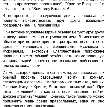
есть на протяжении сорока дней): "Христос Воскресе!" и
слышат в ответ: "Воистину Воскресе!"
В воскресные и праздничные дни у православных
принято приветствовать друг друга взаимным
поздравлением: "С праздником!"
При встрече мужчины-миряне обычно целуют друг друга
в щеку одновременно с рукопожатием. В московском
обычае при встрече принято троекратно целоваться в
щеки – женщинам с женщинами, мужчинам с
мужчинами. Некоторые благочестивые прихожане
привносят в этот обычай особенность, заимствованную
из монастырей: троекратное взаимное лобызание в
плечи, по-монашески.
Из монастырей пришел в быт некоторых православных
обычай просить разрешения войти в комнату
следующими словами: "Молитвами святых отец наших,
Господи Иисусе Христе, Боже наш, помилуй нас". При
этом находящийся в комнате, если позволяет войти,
должен ответить "Аминь". Конечно, такое правило можно
применять лишь среди православных, едва ли оно
применимо к мирским людям.