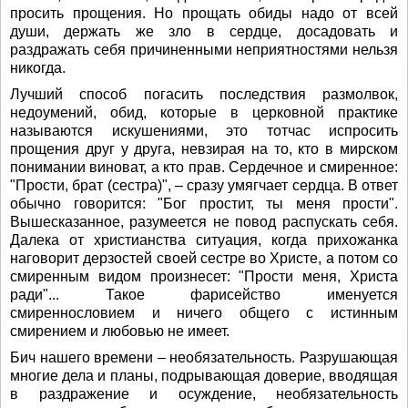
просить прощения. Но прощать обиды надо от всей
души, держать же зло в сердце, досадовать и
раздражать себя причиненными неприятностями нельзя
никогда.
Лучший способ погасить последствия размолвок,
недоумений, обид, которые в церковной практике
называются искушениями, это тотчас испросить
прощения друг у друга, невзирая на то, кто в мирском
понимании виноват, а кто прав. Сердечное и смиренное:
"Прости, брат (сестра)", – сразу умягчает сердца. В ответ
обычно говорится: "Бог простит, ты меня прости".
Вышесказанное, разумеется не повод распускать себя.
Далека от христианства ситуация, когда прихожанка
наговорит дерзостей своей сестре во Христе, а потом со
смиренным видом произнесет: "Прости меня, Христа
ради"... Такое фарисейство именуется
смиреннословием и ничего общего с истинным
смирением и любовью не имеет.
Бич нашего времени – необязательность. Разрушающая
многие дела и планы, подрывающая доверие, вводящая
в раздражение и осуждение, необязательность