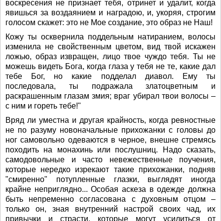
воскресения не признает тебя, отринет и удалит, когда
явишься за воздаянием и наградою, и, укоряя, строгим
голосом скажет: это не Мое создание, это образ не Наш!
Кожу ты осквернила поддельным натиранием, волосы
изменила не свойственным цветом, вид твой искажен
ложью, образ извращен, лицо твое чуждо тебя. Ты не
можешь видеть Бога, когда глаза у тебя не те, какие дал
тебе Бог, но какие подделал диавол. Ему ты
последовала, ты подражала златоцветным и
раскрашенным глазам змия; враг убирал твои волосы –
с ним и гореть тебе!"
Вряд ли уместна и другая крайность, когда ревностные
не по разуму новоначальные прихожанки с головы до
ног самовольно одеваются в черное, внешне стремясь
походить на монахинь или послушниц. Надо сказать,
самодовольные и часто невежественные поучения,
которые нередко изрекают такие прихожанки, подняв
"смиренно" потупленные глазки, выглядят иногда
крайне неприглядно... Особая аскеза в одежде должна
быть непременно согласована с духовным отцом –
только он, зная внутренний настрой своих чад, их
привычки и страсти, которые могут усилиться от