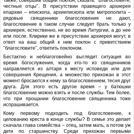
также, совершив общий поклон, сказать: "Благословите,
честные отцы". В присутствии правящего архиерея
епархии – епископа, архиепископа или митрополита –
рядовые священники благословения не дают,
благословение в таком случае следует брать только у
архиерея, естественно, не во время Литургии, а до нее
или после. Клирики же в присутствии архиерея могут, в
ответ на ваш общий к ним поклон с приветствием
"благословите", ответить поклоном.
Бестактно и неблагоговейно выглядит ситуация во
время богослужения, когда кто-то из священников
направляется из алтаря к месту исповеди или для
совершения Крещения, а множество прихожан в этот
момент бросаются к нему за благословением, тесня друг
друга. Для этого есть другое время – у батюшки
благословение можно взять и после службы. Тем более,
что при прощании благословение священника тоже
испрашивается.
Кому первому подходить под благословение, к
целованию креста в конце службы? В семье это делает
сначала глава семейства – отец, затем мать, а потом уж
дети по старшинству. Среди прихожан первыми