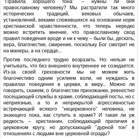
"Правила хорошего тона" – нужны ли они
православному человеку? Мы растратили так много
исторических традиций, вековых обычаев,
установлений, веками сложившихся на основании норм
христианской нравственности, что теперь нередко
можно встретить мнение, что православному свод
правил поведения вроде и ни к чему – были бы, дескать,
вера, благочестие, смирение, поскольку Бог смотрит не
на манеры, а на сердце...
Против последнего трудно возразить. Но: нельзя не
учитывать, что без внешнего внутреннее не созидается.
Из-за своей греховности мы не можем жить
благочестиво одним усилием воли, не нуждаясь в
правилах поведения в церкви, в миру... Можно ли
говорить, скажем, о благочестии прихожанки, ревностно
посещающей службы в храме, соблюдающей посты, но с
неприязнью, а то и неприкрытой агрессивностью
встречающей всякого "нецерковного" человека, не
знающего пока, как ступить в храме? И такая ли уж
редкость – христианин, соблюдающий приличия в
церковном кругу, но допускающий "дурной тон" в
отношениях с людьми вне церковной ограды?