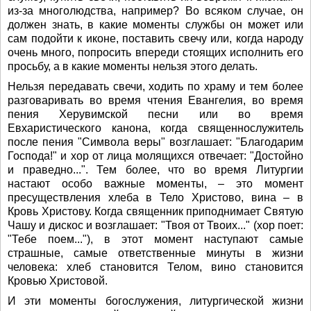
из-за многолюдства, например? Во всяком случае, он
должен знать, в какие моменты службы он может или
сам подойти к иконе, поставить свечу или, когда народу
очень много, попросить впереди стоящих исполнить его
просьбу, а в какие моменты нельзя этого делать.
Нельзя передавать свечи, ходить по храму и тем более
разговаривать во время чтения Евангелия, во время
пения Херувимской песни или во время
Евхаристического канона, когда священнослужитель
после пения "Символа веры" возглашает: "Благодарим
Господа!" и хор от лица молящихся отвечает: "Достойно
и праведно...". Тем более, что во время Литургии
настают особо важные моменты, – это момент
пресуществления хлеба в Тело Христово, вина – в
Кровь Христову. Когда священник приподнимает Святую
Чашу и дискос и возглашает: "Твоя от Твоих..." (хор поет:
"Тебе поем..."), в этот момент наступают самые
страшные, самые ответственные минуты в жизни
человека: хлеб становится Телом, вино становится
Кровью Христовой.
И эти моменты богослужения, литургической жизни