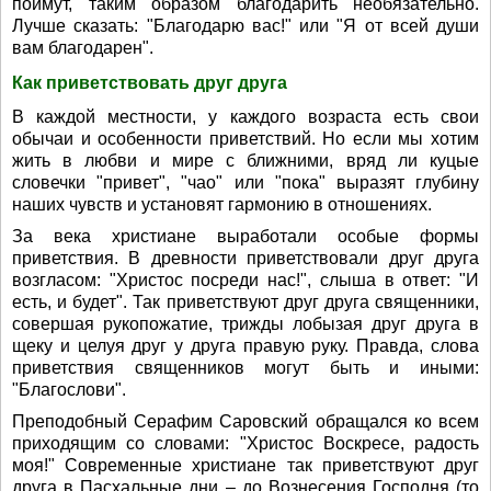
поймут, таким образом благодарить необязательно.
Лучше сказать: "Благодарю вас!" или "Я от всей души
вам благодарен".
Как приветствовать друг друга
В каждой местности, у каждого возраста есть свои
обычаи и особенности приветствий. Но если мы хотим
жить в любви и мире с ближними, вряд ли куцые
словечки "привет", "чао" или "пока" выразят глубину
наших чувств и установят гармонию в отношениях.
За века христиане выработали особые формы
приветствия. В древности приветствовали друг друга
возгласом: "Христос посреди нас!", слыша в ответ: "И
есть, и будет". Так приветствуют друг друга священники,
совершая рукопожатие, трижды лобызая друг друга в
щеку и целуя друг у друга правую руку. Правда, слова
приветствия священников могут быть и иными:
"Благослови".
Преподобный Серафим Саровский обращался ко всем
приходящим со словами: "Христос Воскресе, радость
моя!" Современные христиане так приветствуют друг
друга в Пасхальные дни – до Вознесения Господня (то