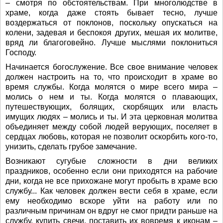
– смотря по обстоятельствам. При многолюдстве в
храме, когда даже стоять бывает тесно, лучше
воздержаться от поклонов, поскольку опускаться на
колени, задевая и беспокоя других, мешая их молитве,
вряд ли благоговейно. Лучше мыслями поклониться
Господу.
Начинается богослужение. Все свое внимание человек
должен настроить на то, что происходит в храме во
время службы. Когда молятся о мире всего мира –
молись о нем и ты. Когда молятся о плавающих,
путешествующих, болящих, скорбящих или власть
имущих людях – молись и ты. И эта церковная молитва
объединяет между собой людей верующих, поселяет в
сердцах любовь, которая не позволит оскорбить кого-то,
унизить, сделать грубое замечание.
Возникают сугубые сложности в дни великих
праздников, особенно если они приходятся на рабочие
дни, когда не все прихожане могут пробыть в храме всю
службу... Как человек должен вести себя в храме, если
ему необходимо вскоре уйти на работу или по
различным причинам он вдруг не смог придти раньше на
службу, купить свечи, поставить их вовремя к иконам –