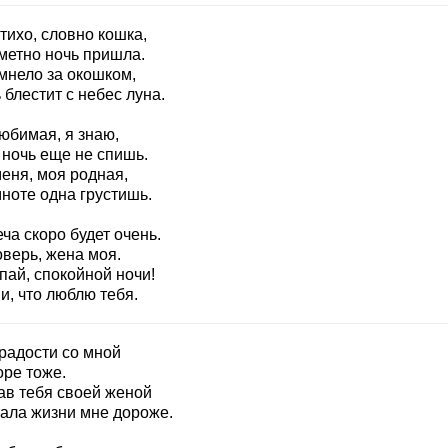
тихо, словно кошка,
метно ночь пришла.
мнело за окошком,
блестит с небес луна.
юбимая, я знаю,
 ночь еще не спишь.
еня, моя родная,
ноте одна грустишь.
ча скоро будет очень.
оверь, жена моя.
пай, спокойной ночи!
и, что люблю тебя.
 радости со мной
оре тоже.
ав тебя своей женой
тала жизни мне дороже.