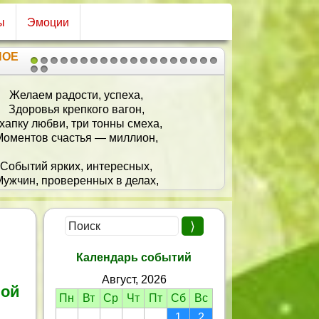
ы
Эмоции
НОЕ
1
2
3
4
5
6
7
8
9
10
11
12
13
14
15
16
17
18
19
20
21
Ты прекрасна, умна и добра,
 даже в ненастные дни весела,
усть радуют родные и друзья,
И не будет жестока судьба,
И пусть счастливая звезда
Днём и ночью горит для тебя!
Календарь событий
Август, 2026
мой
Пн
Вт
Ср
Чт
Пт
Сб
Вс
1
2