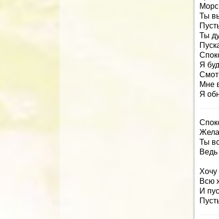
Морс
Ты в
Пусть
Ты ду
Пуска
Спок
Я буд
Смот
Мне в
Я об
Спок
Жела
Ты в
Ведь 
Хочу 
Всю ж
И пус
Пуст