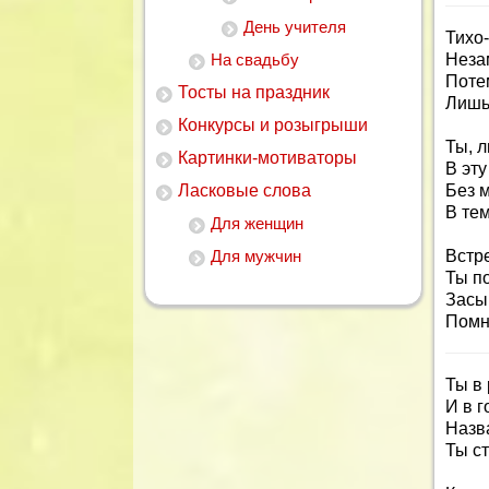
День учителя
Тихо-
На свадьбу
Неза
Поте
Тосты на праздник
Лишь 
Конкурсы и розыгрыши
Ты, л
Картинки-мотиваторы
В эту
Ласковые слова
Без м
В тем
Для женщин
Для мужчин
Встре
Ты п
Засы
Помн
Ты в
И в г
Назв
Ты с