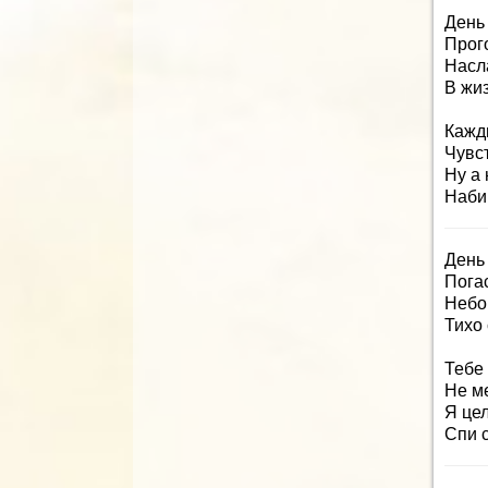
День 
Прого
Насла
В жиз
Кажды
Чувс
Ну а
Наби
День
Пога
Небо
Тихо 
Тебе
Не м
Я цел
Спи с