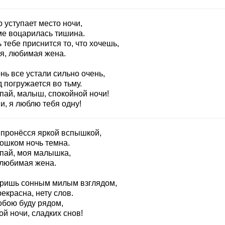
 уступает место ночи,
ме воцарилась тишина.
 тебе приснится то, что хочешь,
я, любимая жена.
нь все устали сильно очень,
 погружается во тьму.
пай, малыш, спокойной ночи!
и, я люблю тебя одну!
 пронёсся яркой вспышкой,
кошком ночь темна.
пай, моя малышка,
 любимая жена.
ришь сонным милым взглядом,
екрасна, нету слов.
обою буду рядом,
й ночи, сладких снов!