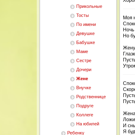
Хоро
Прикольные
Тосты
Моя 
Спок
По имени
Ночь
Девушке
Но бу
Бабушке
Жену
Маме
Глазк
Пусть
Сестре
Утро
Дочери
Жене
Спок
Внучке
Скор
Пуст
Родственнице
Пусть
Подруге
Жена
Коллеге
Ложис
На юбилей
И сн
Я буд
Ребенку