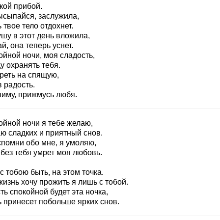
кой прибой.
ысыпайся, заслужила,
 твое тело отдохнет.
шу в этот день вложила,
й, она теперь уснет.
ойной ночи, моя сладость,
у охранять тебя.
реть на спящую,
 радость.
ниму, прижмусь любя.
ойной ночи я тебе желаю,
ю сладких и приятный снов.
спомни обо мне, я умоляю,
без тебя умрет моя любовь.
с тобою быть, на этом точка.
изнь хочу прожить я лишь с тобой.
ть спокойной будет эта ночка,
ь принесет побольше ярких снов.