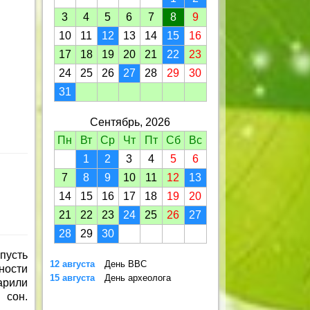
3
4
5
6
7
8
9
10
11
12
13
14
15
16
17
18
19
20
21
22
23
24
25
26
27
28
29
30
31
Сентябрь, 2026
Пн
Вт
Ср
Чт
Пт
Сб
Вс
1
2
3
4
5
6
7
8
9
10
11
12
13
14
15
16
17
18
19
20
21
22
23
24
25
26
27
28
29
30
пусть
12 августа
День ВВС
ности
15 августа
День археолога
арили
 сон.