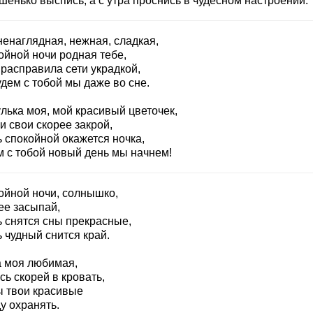
шенько выспись, а с утра проснись в чудесном настроении.
ненаглядная, нежная, сладкая,
ойной ночи родная тебе,
 расправила сети украдкой,
дем с тобой мы даже во сне.
лька моя, мой красивый цветочек,
и свои скорее закрой,
 спокойной окажется ночка,
м с тобой новый день мы начнем!
ойной ночи, солнышко,
ее засыпай,
ь снятся сны прекрасные,
 чудный снится край.
 моя любимая,
ь скорей в кровать,
ы твои красивые
у охранять.