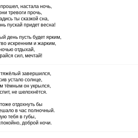
прошел, настала ночь,
ни тревоги прочь,
дись ты сказкой сна,
нь пускай придет весна!
й день пусть будет ярким,
тво искренним и жарким,
 ночью отдыхай,
райся сил, мечтай!
 тяжёлый завершился,
сив устало солнце,
м тёмным он укрылся,
спит, не шелохнётся.
 тоже отдохнуть бы
ешало в час полночный.
ую тебя в губы,
покойно, доброй ночи.