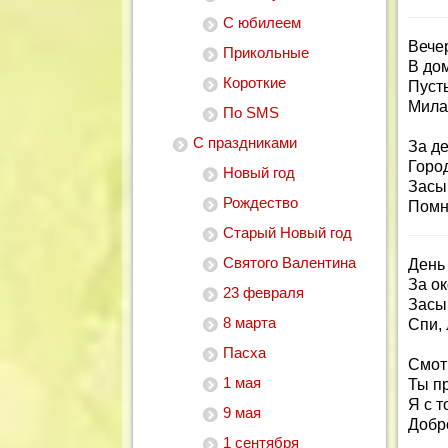
С юбилеем
Вечер
Прикольные
В до
Короткие
Пусть
Мила
По SMS
С праздниками
За де
Город
Новый год
Засы
Рождество
Помн
Старый Новый год
Святого Валентина
День
За о
23 февраля
Засы
8 марта
Спи,
Пасха
Смот
1 мая
Ты пр
Я с т
9 мая
Добро
1 сентября