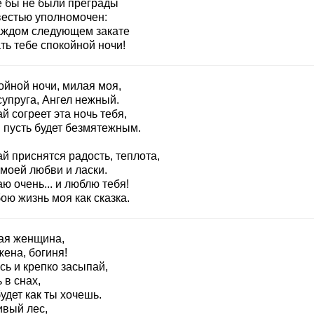
е бы не были преграды
вестью уполномочен:
аждом следующем закате
ть тебе спокойной ночи!
ойной ночи, милая моя,
супруга, Ангел нежный.
й согреет эта ночь тебя,
н пусть будет безмятежным.
й приснятся радость, теплота,
 моей любви и ласки.
ю очень... и люблю тебя!
ою жизнь моя как сказка.
ая женщина,
ена, богиня!
сь и крепко засыпай,
 в снах,
удет как ты хочешь.
ивый лес,