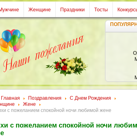
Мужчине
Женщине
Праздники
Тосты
Конкурс
ПОПУЛЯР
И
П
Главная
Поздравления
С Днем Рождения
нщине
Жене
ихи с пожеланием спокойной ночи любимой жене
хи с пожеланием спокойной ночи люби
е