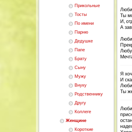
Прикольные
Люби
Тосты
Ты м
И, от
По имени
А за
Парню
Люби
Дедушке
Прек
Папе
Любу
Мечта
Брату
Сыну
Я хоч
Мужу
И ска
Внуку
Люби
Ты ж
Родственнику
Другу
Люби
Коллеге
прис
Женщине
оста
наде
Короткие