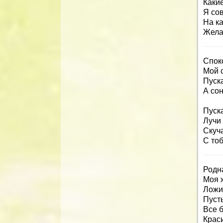
Каки
Я со
На к
Жела
Спок
Мой 
Пуска
А со
Пуска
Лучи
Скуча
С тоб
Родн
Моя ж
Ложи
Пусть
Все б
Крас