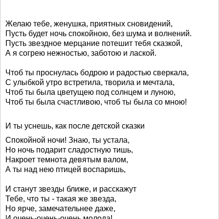
Желаю тебе, женушка, приятных сновидений,
Пусть будет ночь спокойною, без шума и волнений.
Пусть звездное мерцание потешит тебя сказкой,
А я согрею нежностью, заботою и лаской.
Чтоб ты проснулась бодрою и радостью сверкала,
С улыбкой утро встретила, творила и мечтала,
Чтоб ты была цветущею под солнцем и луною,
Чтоб ты была счастливою, чтоб ты была со мною!
И ты уснешь, как после детской сказки
Спокойной ночи! Знаю, ты устала,
Но ночь подарит сладостную тишь,
Накроет темнота девятым валом,
А ты над нею птицей воспаришь,
И станут звезды ближе, и расскажут
Тебе, что ты - такая же звезда,
Но ярче, замечательнее даже,
И очень-очень-очень молода!