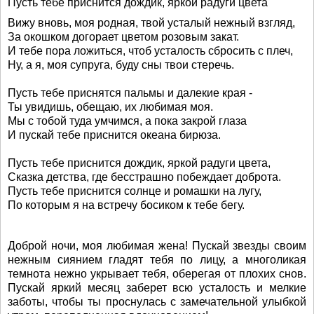
Пусть тебе приснится дождик, яркой радуги цвета
Вижу вновь, моя родная, твой усталый нежный взгляд,
За окошком догорает цветом розовым закат.
И тебе пора ложиться, чтоб усталость сбросить с плеч,
Ну, а я, моя супруга, буду сны твои стеречь.
Пусть тебе приснятся пальмы и далекие края -
Ты увидишь, обещаю, их любимая моя.
Мы с тобой туда умчимся, а пока закрой глаза
И пускай тебе приснится океана бирюза.
Пусть тебе приснится дождик, яркой радуги цвета,
Сказка детства, где бесстрашно побеждает доброта.
Пусть тебе приснится солнце и ромашки на лугу,
По которым я на встречу босиком к тебе бегу.
Доброй ночи, моя любимая жена! Пускай звезды своим
нежным сиянием гладят тебя по лицу, а многоликая
темнота нежно укрывает тебя, оберегая от плохих снов.
Пускай яркий месяц заберет всю усталость и мелкие
заботы, чтобы ты проснулась с замечательной улыбкой