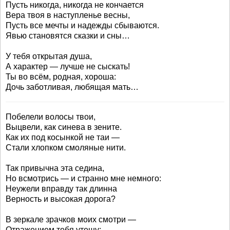
Пусть никогда, никогда не кончается
Вера твоя в наступленье весны,
Пусть все мечты и надежды сбываются.
Явью становятся сказки и сны…
У тебя открытая душа,
А характер — лучше не сыскать!
Ты во всём, родная, хороша:
Дочь заботливая, любящая мать…
Побелели волосы твои,
Выцвели, как синева в зените.
Как их под косынкой не таи —
Стали хлопком смоляные нити.
Так привычна эта седина,
Но всмотрись — и странно мне немного:
Неужели вправду так длинна
Верность и высокая дорога?
В зеркале зрачков моих смотри —
Отражением тебя утешу: