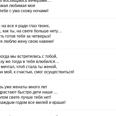
ю восхищаюсь вечерами…
амая любимая моя
тебе с ума схожу ночами!
 на все я ради глаз твоих,
, как ты, на свете больше нету…
ь готов тебя за четверых!
 я люблю жену свою навеки!
огда мы встретились с тобой,
азу же тогда в тебя влюбился…
 мечтал, чтоб стала ты женой,
н мой, к счастью, смог осуществиться!
рь уже женаты много лет
драстают быстро дети наши …
лом свете лучше тебя нет!
 каждым годом все милей и краше!