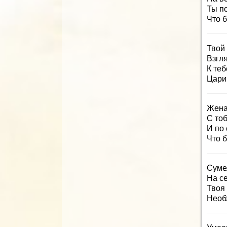
Ты п
Что 
Твой 
Взгля
К теб
Цари
Жена 
С тоб
И по 
Что б
Суме
На с
Твоя 
Необ