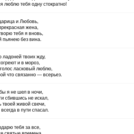
я люблю тебя одну стократно!
царица и Любовь,
прекрасная жена,
ворю тебя я вновь,
й пьянею без вина.
 ладоней твоих жду,
огреют и в мороз,
 голос ласковый люблю,
ой что связанно — всерьез.
бы я не шел в ночи,
ги сбившись не искал,
 твоей живой свечи,
всегда в пути спасал.
дарю тебя за все,
се святые времена,