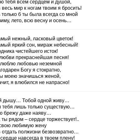
ю тебя всем сердцем и душой,
 весь мир к ногам твоим я бросить!
 только б ты была всегда со мной
иму, лето, всю весну и осень…
амый нежный, ласковый цветок!
амый яркий сон, мираж небесный!
одника чистейшего исток!
 любви прекраснейшая песня!
 люблю любовью неземной
годарен Богу я стократно,
ты моею значишься женой,
ачит, я влюбился не напрасно!
й дышу… Тобой одной живу…
я тебя лишь только существую…
ю брежу даже наяву…
 ты рядом – сердце торжествует!..
 свою любимую жену
в отдать полжизни безвозвратно…
сердце навсегда в твоем плену!