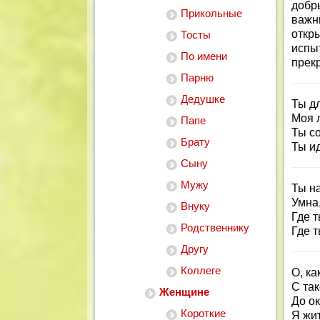
добр
Прикольные
важн
откр
Тосты
испы
По имени
прек
Парню
Дедушке
Ты дл
Моя 
Папе
Ты с
Брату
Ты и
Сыну
Мужу
Ты н
Умна,
Внуку
Где т
Родственнику
Где т
Другу
Коллеге
О, ка
С та
Женщине
До о
Короткие
Я жит