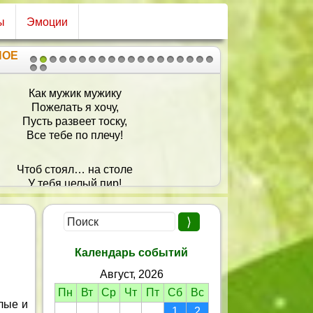
ы
Эмоции
НОЕ
1
2
3
4
5
6
7
8
9
10
11
12
13
14
15
16
17
18
19
20
21
редлагаю выпить за шесть «Н»! За нашу
ую, неповторимую, необыкновенную,
мую, несравненную, необходимую
у! Всех благ ей в жизни! С Днём
Календарь событий
Август, 2026
Пн
Вт
Ср
Чт
Пт
Сб
Вс
лые и
1
2