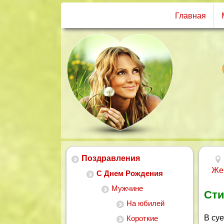
Главная
Поздравления
Же
С Днем Рождения
Мужчине
Сти
На юбилей
В су
Короткие