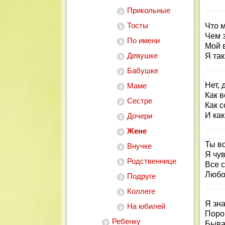
Прикольные
Тосты
Что 
Чем з
По имени
Мой 
Девушке
Я так
Бабушке
Нет, 
Маме
Как в
Сестре
Как 
И как
Дочери
Жене
Ты вс
Внучке
Я чув
Родственнице
Все с
Любой
Подруге
Коллеге
Я зна
На юбилей
Порой
Ребенку
Бываю