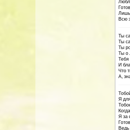
Любл
Готов
Лишь
Всю з
Ты с
Ты с
Ты р
Ты о
Тебя
И бла
Что 
А, зн
Тобо
Я дл
Тобо
Когда
Я за
Гото
Ведь 