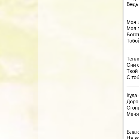
Ведь 
Моя 
Моя 
Богот
Тобо
Тепло
Они с
Твой
С тоб
Куда 
Доро
Огонь
Меня 
Благо
На в