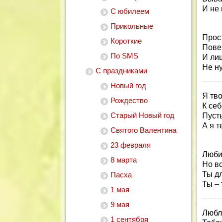
И не
С юбилеем
Прикольные
Прос
Короткие
Повер
По SMS
И лиш
Не н
С праздниками
Новый год
Я тво
Рождество
К се
Старый Новый год
Пусть
А я т
Святого Валентина
23 февраля
Люби
8 марта
Но в
Ты дл
Пасха
Ты – 
1 мая
9 мая
Люблю
1 сентября