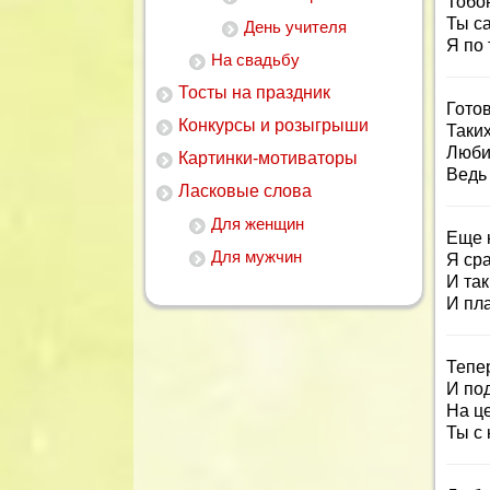
Тобо
Ты с
День учителя
Я по 
На свадьбу
Тосты на праздник
Готов
Конкурсы и розыгрыши
Таких
Любит
Картинки-мотиваторы
Ведь
Ласковые слова
Для женщин
Еще к
Для мужчин
Я ср
И так
И пла
Тепе
И по
На це
Ты с