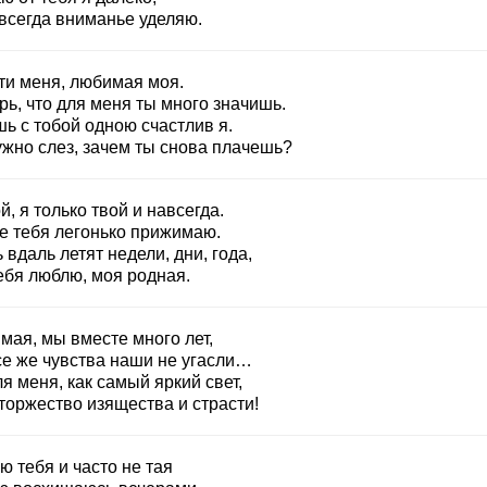
 всегда вниманье уделяю.
ти меня, любимая моя.
ь, что для меня ты много значишь.
ь с тобой одною счастлив я.
ужно слез, зачем ты снова плачешь?
й, я только твой и навсегда.
бе тебя легонько прижимаю.
 вдаль летят недели, дни, года,
ебя люблю, моя родная.
мая, мы вместе много лет,
се же чувства наши не угасли…
я меня, как самый яркий свет,
торжество изящества и страсти!
 тебя и часто не тая