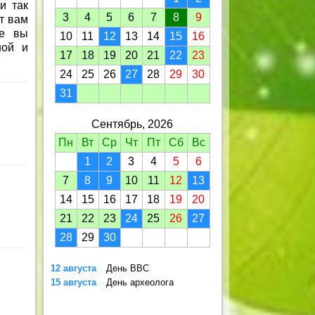
и так
3
4
5
6
7
8
9
т вам
ые вы
10
11
12
13
14
15
16
ной и
17
18
19
20
21
22
23
24
25
26
27
28
29
30
31
Сентябрь, 2026
Пн
Вт
Ср
Чт
Пт
Сб
Вс
1
2
3
4
5
6
7
8
9
10
11
12
13
14
15
16
17
18
19
20
21
22
23
24
25
26
27
28
29
30
12 августа
День ВВС
15 августа
День археолога