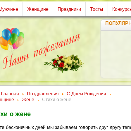
Мужчине
Женщине
Праздники
Тосты
Конкурс
ПОПУЛЯР
Друзья! Я п
ненаглядн
неотрази
именинниц
рождения!
Главная
Поздравления
С Днем Рождения
нщине
Жене
Стихи о жене
хи о жене
ете бесконечных дней мы забываем говорить друг другу теп