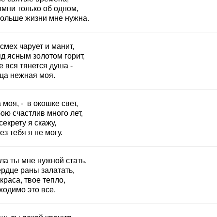
омни только об одном,
больше жизни мне нужна.
смех чарует и манит,
д ясным золотом горит,
е вся тянется душа -
ца нежная моя.
моя, - в окошке свет,
ою счастлив много лет,
секрету я скажу,
ез тебя я не могу.
ла ты мне нужной стать,
ердце раны залатать,
краса, твое тепло,
ходимо это все.