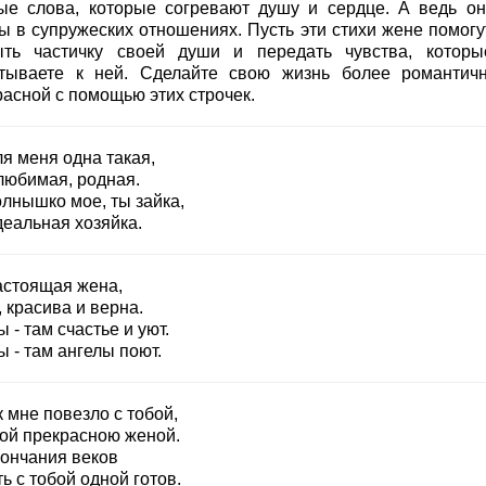
ые слова, которые согревают душу и сердце. А ведь он
ы в супружеских отношениях. Пусть эти стихи жене помогу
ыть частичку своей души и передать чувства, котор
тываете к ней. Сделайте свою жизнь более романтич
расной с помощью этих строчек.
я меня одна такая,
любимая, родная.
олнышко мое, ты зайка,
деальная хозяйка.
астоящая жена,
 красива и верна.
ы - там счастье и уют.
ы - там ангелы поют.
к мне повезло с тобой,
кой прекрасною женой.
кончания веков
ь с тобой одной готов.