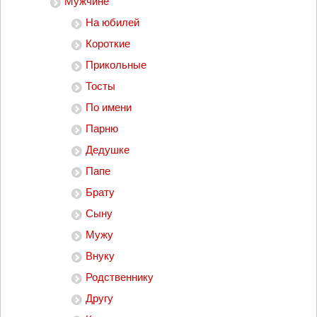
Мужчине
На юбилей
Короткие
Прикольные
Тосты
По имени
Парню
Дедушке
Папе
Брату
Сыну
Мужу
Внуку
Родственнику
Другу