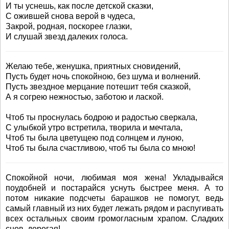
И ты уснешь, как после детской сказки,
С ожившей снова верой в чудеса,
Закрой, родная, поскорее глазки,
И слушай звезд далеких голоса.
Желаю тебе, женушка, приятных сновидений,
Пусть будет ночь спокойною, без шума и волнений.
Пусть звездное мерцание потешит тебя сказкой,
А я согрею нежностью, заботою и лаской.
Чтоб ты проснулась бодрою и радостью сверкала,
С улыбкой утро встретила, творила и мечтала,
Чтоб ты была цветущею под солнцем и луною,
Чтоб ты была счастливою, чтоб ты была со мною!
Спокойной ночи, любимая моя жена! Укладывайся
поудобней и постарайся уснуть быстрее меня. А то
потом никакие подсчеты барашков не помогут, ведь
самый главный из них будет лежать рядом и распугивать
всех остальных своим громогласным храпом. Сладких
снов, дорогая!