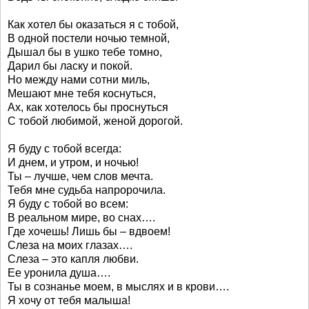
Как хотел бы оказаться я с тобой,
В одной постели ночью темной,
Дышал бы в ушко тебе томно,
Дарил бы ласку и покой.
Но между нами сотни миль,
Мешают мне тебя коснуться,
Ах, как хотелось бы проснуться
С тобой любимой, женой дорогой.
Я буду с тобой всегда:
И днем, и утром, и ночью!
Ты – лучше, чем слов мечта.
Тебя мне судьба напророчила.
Я буду с тобой во всем:
В реальном мире, во снах….
Где хочешь! Лишь бы – вдвоем!
Слеза на моих глазах….
Слеза – это капля любви.
Ее уронила душа….
Ты в сознанье моем, в мыслях и в крови….
Я хочу от тебя малыша!