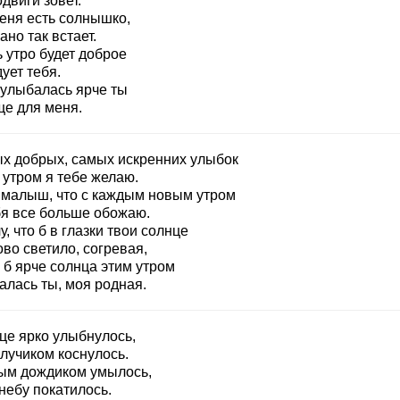
двиги зовет.
меня есть солнышко,
ано так встает.
 утро будет доброе
ует тебя.
 улыбалась ярче ты
ще для меня.
х добрых, самых искренних улыбок
 утром я тебе желаю.
 малыш, что с каждым новым утром
бя все больше обожаю.
у, что б в глазки твои солнце
во светило, согревая,
 б ярче солнца этим утром
алась ты, моя родная.
це ярко улыбнулось,
лучиком коснулось.
ым дождиком умылось,
небу покатилось.