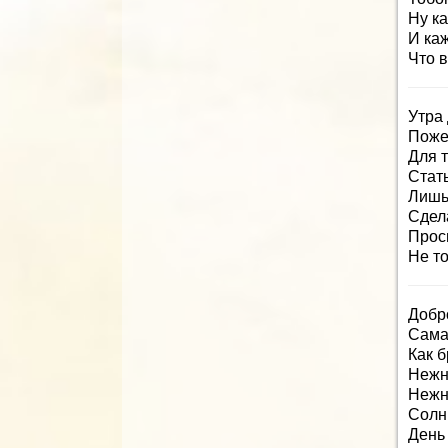
Ну ка
И ка
Что 
Утра
Поже
Для 
Стать
Лишь
Сдел
Прос
Не т
Добр
Сама
Как б
Нежн
Нежн
Солн
День 