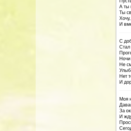
Пуст
А ты 
Ты св
Хочу,
И вм
С до
Стал
Прог
Ночи
Не с
Улыбн
Нет т
И дор
Моя 
Дава
За ок
И жду
Прос
Сегод