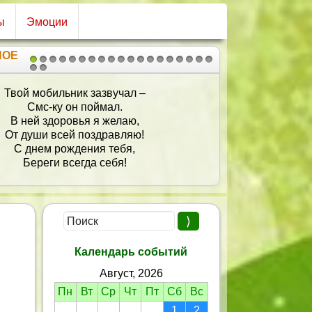
ы
Эмоции
НОЕ
1
2
3
4
5
6
7
8
9
10
11
12
13
14
15
16
17
18
19
20
21
Поздравляю и желаю,
Чтобы тебе всегда везло,
Чтоб жизнь лишь улыбалась,
 неприятности — не касались!
Чтоб ты не знала никогда
Ни огорчений, ни печали,
Чтобы тебя везде, всегда
 огромной радостью встречали,
тоб исполнялись каждый день
Все прихоти, желания,
И были бы прекрасными
Потом воспоминания!
Календарь событий
Август, 2026
Пн
Вт
Ср
Чт
Пт
Сб
Вс
1
2