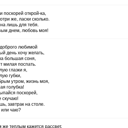
и поскорей открой-ка,
три же, ласки сколько.
на лишь для тебя.
вым днем, любовь моя!
 доброго любимой
ый день хочу желать,
на большая соня,
т милая поспать.
ую глазки я,
лую губки,
брым утром, жизнь моя,
ая голубка!
ыпайся поскорей,
 скучаю!
ь, завтрак на столе.
 или чаю?
м же теплым кажется рассвет,