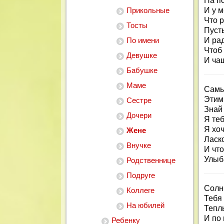
На по
Прикольные
И у 
Что р
Тосты
Пусть
По имени
И рад
Чтоб
Девушке
И ча
Бабушке
Маме
Самы
Этим
Сестре
Знай
Дочери
Я те
Я хоч
Жене
Ласко
Внучке
И что
Улыб
Родственнице
Подруге
Солн
Коллеге
Тебя 
На юбилей
Тепл
И по 
Ребенку