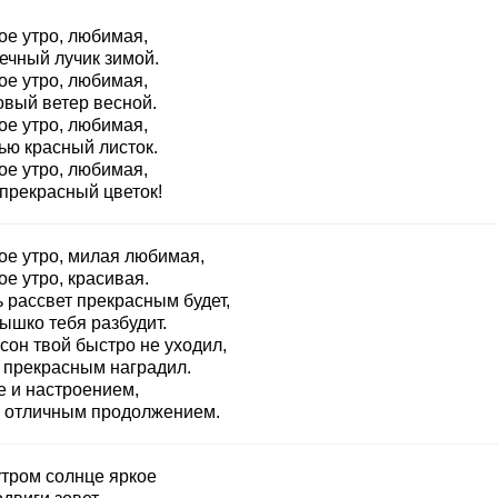
ое утро, любимая,
ечный лучик зимой.
ое утро, любимая,
овый ветер весной.
ое утро, любимая,
ью красный листок.
ое утро, любимая,
 прекрасный цветок!
ое утро, милая любимая,
е утро, красивая.
 рассвет прекрасным будет,
ышко тебя разбудит.
сон твой быстро не уходил,
 прекрасным наградил.
е и настроением,
 отличным продолжением.
утром солнце яркое