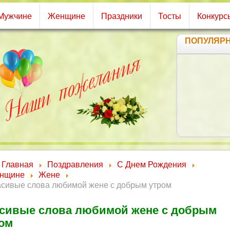
Мужчине
Женщине
Праздники
Тосты
Конкурс
ПОПУЛЯР
А
С
Ч
Главная
Поздравления
С Днем Рождения
нщине
Жене
асивые слова любимой жене с добрым утром
сивые слова любимой жене с добрым
ом