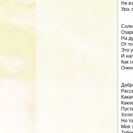
Не вз
Ура, 
Солнц
Озар
На д
От то
Это у
И на
Как 
Очен
Добр
Рассв
Какая
Како
Пусть
Хотят
Но т
Мня з
Тобо