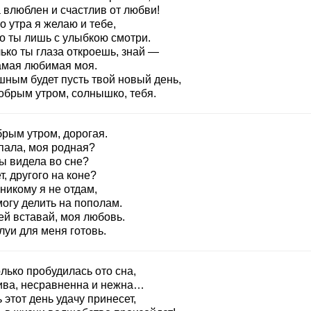
 влюблен и счастлив от любви!
о утра я желаю и тебе,
го ты лишь с улыбкою смотри.
ько ты глаза откроешь, знай —
амая любимая моя.
шным будет пусть твой новый день,
добрым утром, солнышко, тебя.
брым утром, дорогая.
спала, моя родная?
ы видела во сне?
, другого на коне?
никому я не отдам,
огу делить на пополам.
ей вставай, моя любовь.
луи для меня готовь.
лько пробудилась ото сна,
ива, несравненна и нежна…
 этот день удачу принесет,