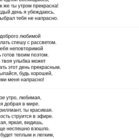
к же ты утром прекрасна!
ждый день я убеждаюсь,
выбрал тебя не напрасно.
 доброго любимой
лать спешу с рассветом.
тебя неповторимой
 готов твоим поэтом.
 твоя улыбка может
ать этот день прекрасным.
ыпайся, будь хорошей,
оми меня напрасно!
ое утро, любимая,
я добрая в мире.
риллиант, ты красивая.
ость струится в эфире.
ая, яркая, видишь,
це неспешно взошло.
будет теплым и легким,