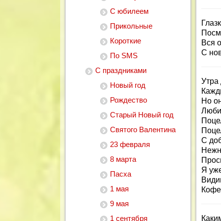
С юбилеем
Глазк
Прикольные
Посмо
Короткие
Вся о
С но
По SMS
С праздниками
Утра
Новый год
Кажд
Рождество
Но о
Люби
Старый Новый год
Поцел
Святого Валентина
Поце
С до
23 февраля
Нежн
8 марта
Прос
Я уже
Пасха
Видиш
1 мая
Кофе
9 мая
1 сентября
Каки