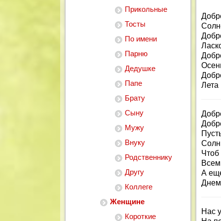
Прикольные
Добр
Тосты
Солн
Добр
По имени
Ласк
Парню
Добр
Осен
Дедушке
Добр
Папе
Лета
Брату
Сыну
Добр
Добро
Мужу
Пусть
Внуку
Солн
Чтоб 
Родственнику
Всем
Другу
А ещ
Днем
Коллеге
Женщине
Нас 
Короткие