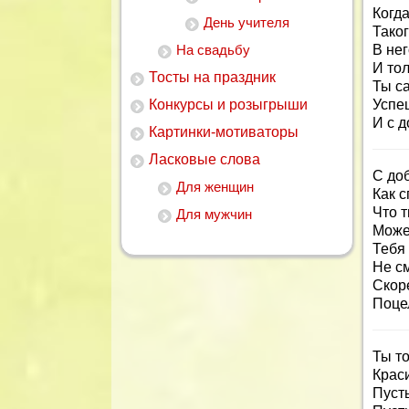
Когда
День учителя
Таког
На свадьбу
В не
И тол
Тосты на праздник
Ты с
Конкурсы и розыгрыши
Успе
И с 
Картинки-мотиваторы
Ласковые слова
С до
Для женщин
Как 
Что т
Для мужчин
Может
Тебя 
Не см
Скор
Поце
Ты то
Крас
Пусть