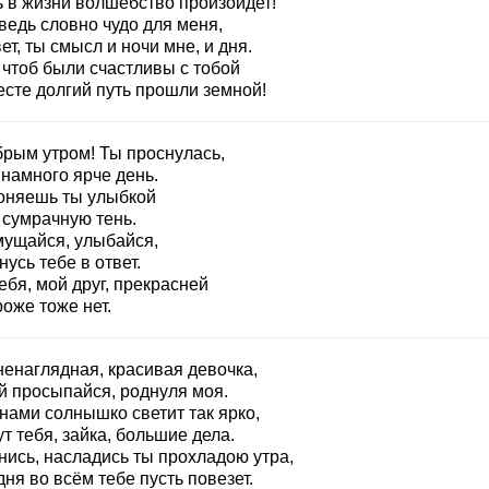
ь в жизни волшебство произойдет!
ведь словно чудо для меня,
ет, ты смысл и ночи мне, и дня.
 чтоб были счастливы с тобой
есте долгий путь прошли земной!
брым утром! Ты проснулась,
 намного ярче день.
оняешь ты улыбкой
 сумрачную тень.
мущайся, улыбайся,
усь тебе в ответ.
ебя, мой друг, прекрасней
оже тоже нет.
ненаглядная, красивая девочка,
й просыпайся, роднуля моя.
нами солнышко светит так ярко,
т тебя, зайка, большие дела.
нись, насладись ты прохладою утра,
ня во всём тебе пусть повезет.