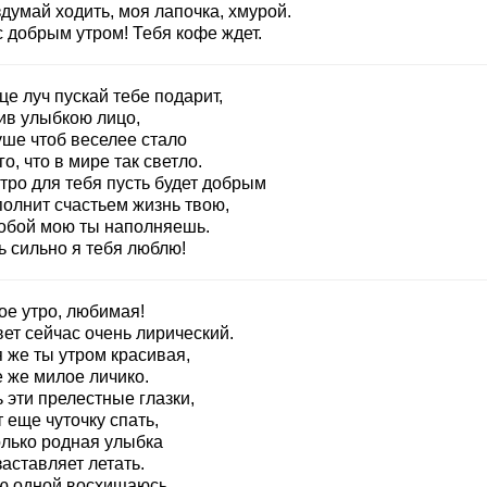
думай ходить, моя лапочка, хмурой.
с добрым утром! Тебя кофе ждет.
е луч пускай тебе подарит,
ив улыбкою лицо,
уше чтоб веселее стало
го, что в мире так светло.
тро для тебя пусть будет добрым
полнит счастьем жизнь твою,
собой мою ты наполняешь.
ь сильно я тебя люблю!
ое утро, любимая!
ет сейчас очень лирический.
 же ты утром красивая,
е же милое личико.
 эти прелестные глазки,
 еще чуточку спать,
олько родная улыбка
аставляет летать.
ю одной восхищаюсь,