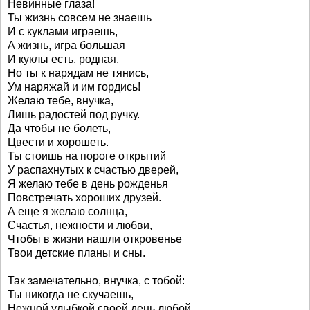
Невинные глаза!
Ты жизнь совсем не знаешь
И с куклами играешь,
А жизнь, игра большая
И куклы есть, родная,
Но ты к нарядам не тянись,
Ум наряжай и им гордись!
Желаю тебе, внучка,
Лишь радостей под ручку.
Да чтобы не болеть,
Цвести и хорошеть.
Ты стоишь на пороге открытий
У распахнутых к счастью дверей,
Я желаю тебе в день рожденья
Повстречать хороших друзей.
А еще я желаю солнца,
Счастья, нежности и любви,
Чтобы в жизни нашли откровенье
Твои детские планы и сны.
Так замечательно, внучка, с тобой:
Ты никогда не скучаешь,
Нежной улыбкой своей день любой