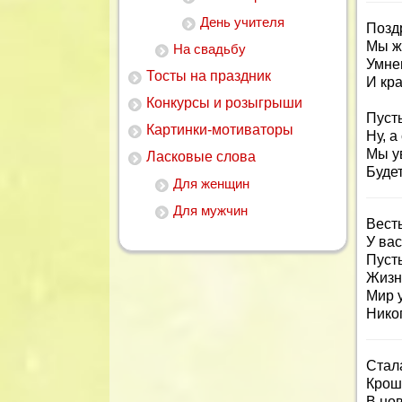
День учителя
Позд
Мы ж
На свадьбу
Умне
Тосты на праздник
И кр
Конкурсы и розыгрыши
Пусть
Картинки-мотиваторы
Ну, а
Мы у
Ласковые слова
Будет
Для женщин
Для мужчин
Вест
У вас
Пусть
Жизн
Мир 
Никог
Стал
Крош
В нов