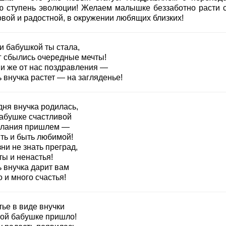
ю ступень эволюции! Желаем малышке беззаботно расти 
овой и радостной, в окружении любящих близких!
 и бабушкой ты стала,
г сбылись очередные мечты!
и же от нас поздравления —
 внучка растет — на загляденье!
дня внучка родилась,
абушке счастливой
лания пришлем —
ть и быть любимой!
ни не знать преград,
ты и ненастья!
ь внучка дарит вам
 и много счастья!
ье в виде внучки
вой бабушке пришло!