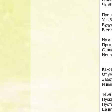
Чтоб
Пусть
Улыб
Будут
В ее 
Ну а 
Прыга
Стан
Непр
Како
От у
Забот
И вып
Тебя 
Пуска
Пуст
Ее в