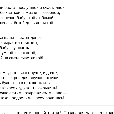
ай растет послушной и счастливой,
бе хваткой, в жизни — озорной,
сконечно бабушкой любимой,
жена заботой день-деньской.
ка ваша — загляденье!
о вырастет пригожа,
 бабушку похожа,
 умной и красивой,
й на свете счастливой!
м здоровья и внучке, и дочке,
ите скорее для внучки носочки!
 будет она в них щеголять
ать всех, удивлять, окрылять!
ечно с этим поздравляем мы вас —
такая радость для всех родилась!
шка — это уже новый статус! Поздравляем с переход