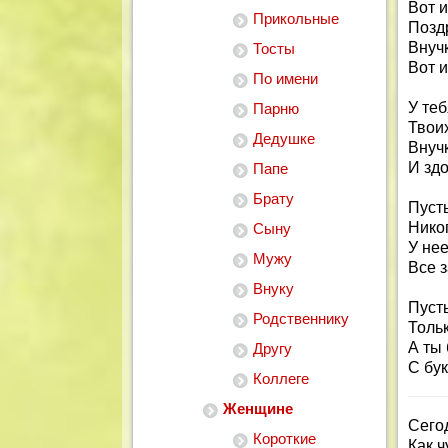
Вот и
Прикольные
Позд
Внучк
Тосты
Вот и
По имени
У теб
Парню
Твоих
Дедушке
Внуч
И зд
Папе
Брату
Пусть
Никог
Сыну
У нее
Мужу
Все з
Внуку
Пуст
Родственнику
Тольк
А ты
Другу
С бу
Коллеге
Женщине
Сего
Короткие
Как ч