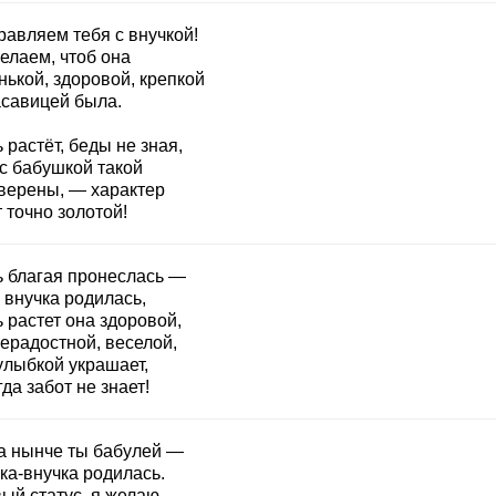
равляем тебя с внучкой!
елаем, чтоб она
нькой, здоровой, крепкой
асавицей была.
 растёт, беды не зная,
 с бабушкой такой
верены, — характер
 точно золотой!
ь благая пронеслась —
 внучка родилась,
 растет она здоровой,
ерадостной, веселой,
улыбкой украшает,
да забот не знает!
а нынче ты бабулей —
ка-внучка родилась.
ый статус, я желаю,