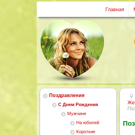
Главная
Поздравления
Же
С Днем Рождения
По
Мужчине
Поз
На юбилей
Короткие