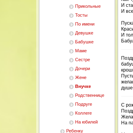
И ста
Прикольные
И вс
Тосты
Пуска
По имени
Краси
Девушке
И то
Бабу
Бабушке
Маме
Позд
Сестре
бабу
Дочери
крош
Пуст
Жене
жела
Внучке
душе
Родственнице
Подруге
С ро
Позд
Коллеге
Жела
На юбилей
На па
Ребенку