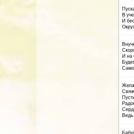
Пуск
В уче
И бе
Окру
Внуч
Скор
И на
Будет
Само
Желае
Свяж
Пусть
Радов
Серд
Ведь 
Бабу