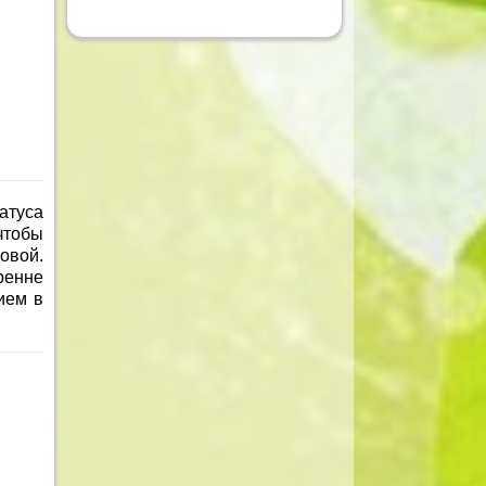
атуса
чтобы
овой.
ренне
ием в