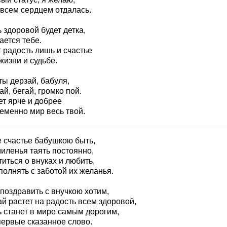
 всем сердцем отдалась.
 здоровой будет детка,
ается тебе.
 радость лишь и счастье
жизни и судьбе.
ты дерзай, бабуля,
й, бегай, громко пой.
ет ярче и добрее
еменно мир весь твой.
е счастье бабушкою быть,
миленья таять постоянно,
иться о внуках и любить,
олнять с заботой их желанья.
поздравить с внучкою хотим,
й растет на радость всем здоровой,
ь станет в мире самым дорогим,
первые сказанное слово.