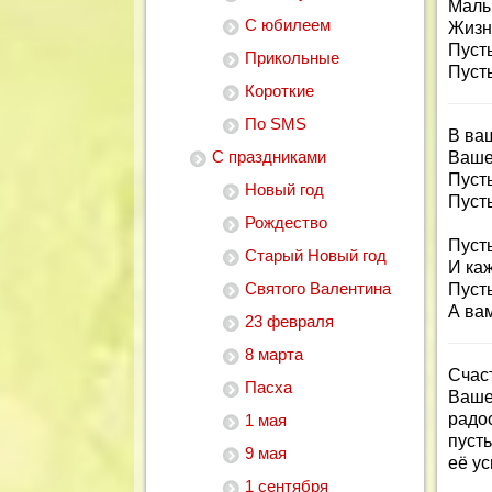
Малы
С юбилеем
Жизн
Пусть
Прикольные
Пусть
Короткие
По SMS
В ва
С праздниками
Ваше 
Пуст
Новый год
Пусть
Рождество
Пуст
Старый Новый год
И каж
Святого Валентина
Пуст
А вам
23 февраля
8 марта
Счас
Пасха
Ваше
радо
1 мая
пуст
9 мая
её ус
1 сентября