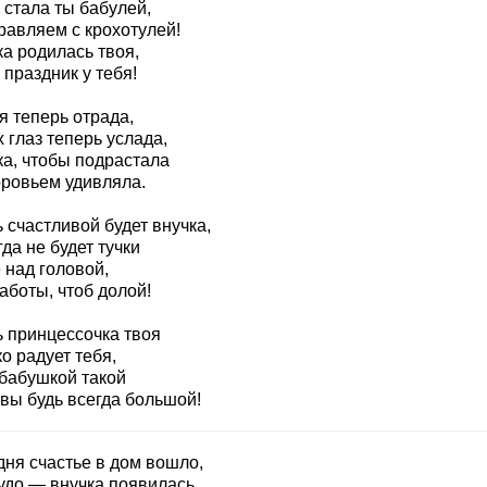
 стала ты бабулей,
равляем с крохотулей!
а родилась твоя,
 праздник у тебя!
я теперь отрада,
 глаз теперь услада,
ка, чтобы подрастала
оровьем удивляла.
 счастливой будет внучка,
да не будет тучки
 над головой,
аботы, чтоб долой!
ь принцессочка твоя
о радует тебя,
 бабушкой такой
квы будь всегда большой!
дня счастье в дом вошло,
удо — внучка появилась,