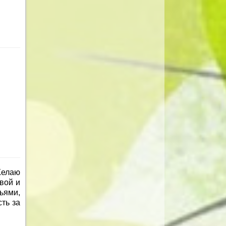
Желаю
вой и
ьями,
ть за