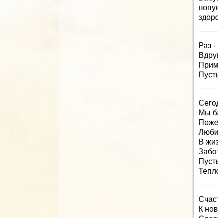
нову
здор
Раз -
Вдру
Прим
Пусть
Сего
Мы б
Поже
Люби
В жиз
Забо
Пуст
Тепло
Счаст
К но