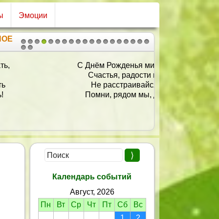
ы
Эмоции
НОЕ
1
2
3
4
5
6
7
8
9
10
11
12
13
14
15
16
17
18
19
20
21
С Днём Рожденья милый друг,
Счастья, радости вокруг.
Не расстраивайся зря!
Помни, рядом мы, друзья.
Календарь событий
Август, 2026
Пн
Вт
Ср
Чт
Пт
Сб
Вс
1
2