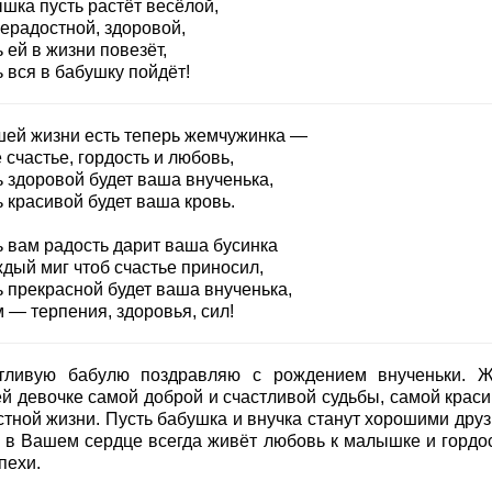
шка пусть растёт весёлой,
ерадостной, здоровой,
 ей в жизни повезёт,
 вся в бабушку пойдёт!
шей жизни есть теперь жемчужинка —
счастье, гордость и любовь,
ь здоровой будет ваша внученька,
 красивой будет ваша кровь.
ь вам радость дарит ваша бусинка
дый миг чтоб счастье приносил,
ь прекрасной будет ваша внученька,
 — терпения, здоровья, сил!
тливую бабулю поздравляю с рождением внученьки. 
й девочке самой доброй и счастливой судьбы, самой краси
стной жизни. Пусть бабушка и внучка станут хорошими друз
ь в Вашем сердце всегда живёт любовь к малышке и гордос
пехи.