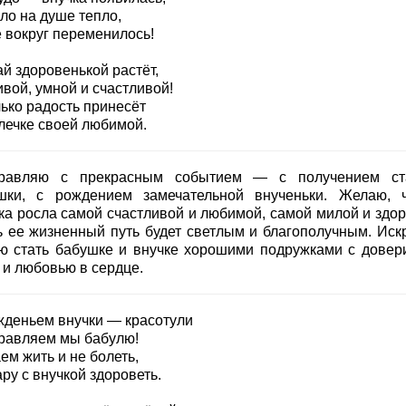
ло на душе тепло,
е вокруг переменилось!
й здоровенькой растёт,
вой, умной и счастливой!
лько радость принесёт
лечке своей любимой.
равляю с прекрасным событием — с получением ст
шки, с рождением замечательной внученьки. Желаю, 
ка росла самой счастливой и любимой, самой милой и здор
ь ее жизненный путь будет светлым и благополучным. Иск
ю стать бабушке и внучке хорошими подружками с довер
 и любовью в сердце.
жденьем внучки — красотули
равляем мы бабулю!
ем жить и не болеть,
ру с внучкой здороветь.