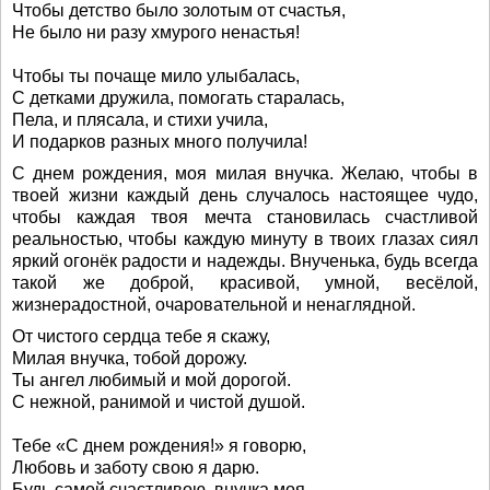
Чтобы детство было золотым от счастья,
Не было ни разу хмурого ненастья!
Чтобы ты почаще мило улыбалась,
С детками дружила, помогать старалась,
Пела, и плясала, и стихи учила,
И подарков разных много получила!
С днем рождения, моя милая внучка. Желаю, чтобы в
твоей жизни каждый день случалось настоящее чудо,
чтобы каждая твоя мечта становилась счастливой
реальностью, чтобы каждую минуту в твоих глазах сиял
яркий огонёк радости и надежды. Внученька, будь всегда
такой же доброй, красивой, умной, весёлой,
жизнерадостной, очаровательной и ненаглядной.
От чистого сердца тебе я скажу,
Милая внучка, тобой дорожу.
Ты ангел любимый и мой дорогой.
С нежной, ранимой и чистой душой.
Тебе «С днем рождения!» я говорю,
Любовь и заботу свою я дарю.
Будь самой счастливою, внучка моя.