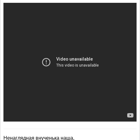
Ненаглядная внученька наша,