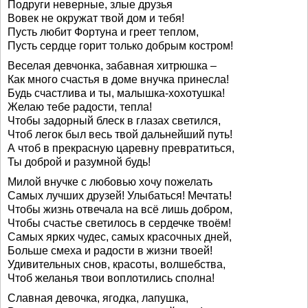
Подруги неверные, злые друзья
Вовек не окружат твой дом и тебя!
Пусть любит Фортуна и греет теплом,
Пусть сердце горит только добрым костром!
Веселая девчонка, забавная хитрюшка –
Как много счастья в доме внучка принесла!
Будь счастлива и ты, малышка-хохотушка!
Желаю тебе радости, тепла!
Чтобы задорный блеск в глазах светился,
Чтоб легок был весь твой дальнейший путь!
А чтоб в прекрасную царевну превратиться,
Ты доброй и разумной будь!
Милой внучке с любовью хочу пожелать
Самых лучших друзей! Улыбаться! Мечтать!
Чтобы жизнь отвечала на всё лишь добром,
Чтобы счастье светилось в сердечке твоём!
Самых ярких чудес, самых красочных дней,
Больше смеха и радости в жизни твоей!
Удивительных снов, красоты, волшебства,
Чтоб желанья твои воплотились сполна!
Славная девочка, ягодка, лапушка,