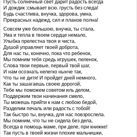
Пусть солнечный свет дарит радость всегда
И дождик :смывает всю. грусть без следа!
Будь счастлива, внучка, здорова, умна,
Прекрасных надежд, сил и планов полна!
Совсем уже большою, внучка, ты стала,
Ума и тепла в твоем сердце немало,
Улыбка прелестна твоя и чиста,
Душой управляет твоей доброта,
Для нас ты, конечно, пока что ребенок,
Мы помним тебя средь игрушек, пеленок,
Слова твои первые, первый твой шаг,
И нам осознать нелегко нынче так,
Что ты не дитя! И пройдет дней немного,
Как ты зашагаешь своею дорогой,
Тебе мы поможем советом иль делом,
Поддержим твои начинания смело,
Ты можешь прийти к нам с любою бедой,
Разделим печаль или радость с тобой!
Так быстро ты, внучка, для нас повзрослела.
Мы помним, что ты не сидела без дела,
Всегда в помощь маме, при деле, при книжке!
Так пусть в твоей жизни плохие мальчишки,