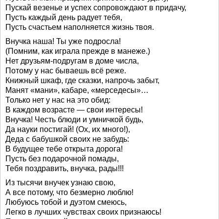
Пускай везенье и успех сопровождают в придачу,
Пусть каждый день радует тебя,
Пусть счастьем наполняется жизнь твоя.
Внучка наша! Ты уже подросла!
(Помним, как играла прежде в манеже.)
Нет друзьям-подругам в доме числа,
Потому у нас бываешь всё реже.
Книжный шкаф, где сказки, напрочь забыт,
Манят «мани», кабаре, «мерседесы»…
Только нет у нас на это обид:
В каждом возрасте — свои интересы!
Внучка! Честь блюди и умничкой будь,
Да науки постигай! (Ох, их много!),
Деда с бабушкой своих не забудь:
В будущее тебе открыта дорога!
Пусть без подарочной помады,
Тебя поздравить, внучка, рады!!!
Из тысячи внучек узнаю свою,
А все потому, что безмерно люблю!
Любуюсь тобой и дуэтом смеюсь,
Легко в лучших чувствах своих признаюсь!