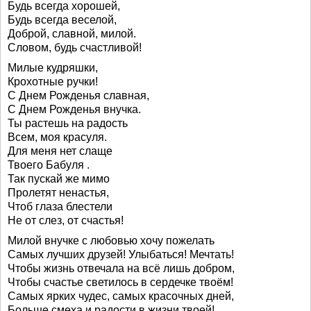
Будь всегда хорошей,
Будь всегда веселой,
Доброй, славной, милой.
Словом, будь счастливой!
Милые кудряшки,
Крохотные ручки!
С Днем Рожденья славная,
С Днем Рожденья внучка.
Ты растешь на радость
Всем, моя красуля.
Для меня нет слаще
Твоего Бабуля .
Так пускай же мимо
Пролетят ненастья,
Чтоб глаза блестели
Не от слез, от счастья!
Милой внучке с любовью хочу пожелать
Самых лучших друзей! Улыбаться! Мечтать!
Чтобы жизнь отвечала на всё лишь добром,
Чтобы счастье светилось в сердечке твоём!
Самых ярких чудес, самых красочных дней,
Больше смеха и радости в жизни твоей!