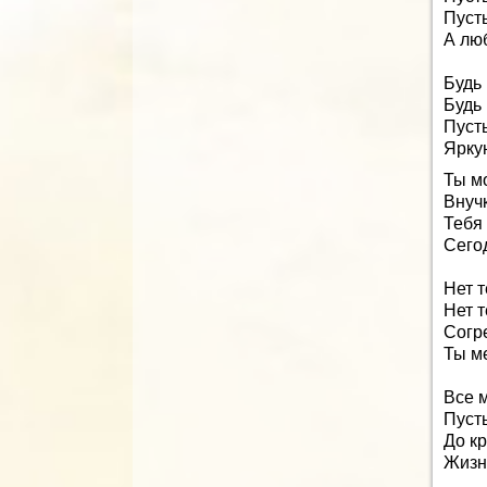
Пуст
А люб
Будь 
Будь
Пуст
Ярку
Ты м
Внучк
Тебя
Сего
Нет т
Нет 
Согр
Ты м
Все 
Пусть
До кр
Жизн