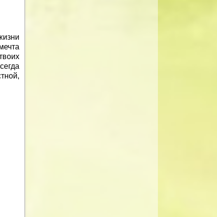
жизни
мечта
твоих
сегда
тной,