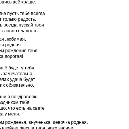
овись всё краше.
ье пусть тебе всегда
 только радость.
ь всегда пускай твоя
 словно сладость.
оя любимая,
оя родная.
ем рождения тебя,
а дорогая!
всё будет у тебя
ь замечательно,
елах удача будет
их обязательно.
уши я поздравляю
аздником тебя.
о, что есть на свете
а у меня.
ем рожденья, внученька, девочка родная.
 взойдет звезда твоя, ярко засияет,