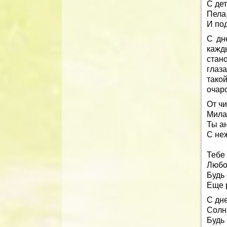
С дет
Пела,
И по
С дн
кажд
стан
глаза
тако
очар
От чи
Милая
Ты а
С не
Тебе
Любо
Будь 
Еще р
С дн
Солн
Будь 