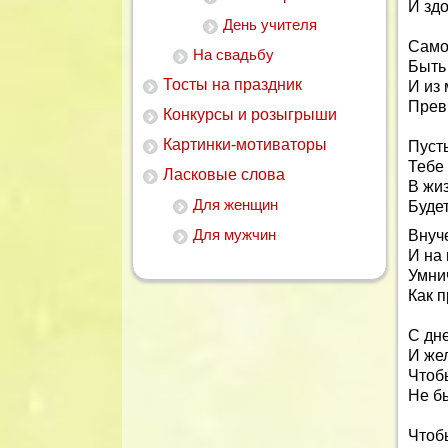
И зд
День учителя
Само
На свадьбу
Быть
Тосты на праздник
И из
Прев
Конкурсы и розыгрыши
Картинки-мотиваторы
Пуст
Тебе
Ласковые слова
В жиз
Для женщин
Будет
Для мужчин
Внуч
И на 
Умнич
Как 
С дн
И же
Чтоб
Не бы
Чтоб