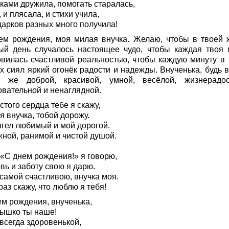
ками дружила, помогать старалась,
 и плясала, и стихи учила,
дарков разных много получила!
ем рождения, моя милая внучка. Желаю, чтобы в твоей 
ый день случалось настоящее чудо, чтобы каждая твоя 
овилась счастливой реальностью, чтобы каждую минуту в 
х сиял яркий огонёк радости и надежды. Внученька, будь в
й же доброй, красивой, умной, весёлой, жизнерадос
овательной и ненаглядной.
стого сердца тебе я скажу,
 внучка, тобой дорожу.
нгел любимый и мой дорогой.
жной, ранимой и чистой душой.
 «С днем рождения!» я говорю,
вь и заботу свою я дарю.
самой счастливою, внучка моя.
аз скажу, что люблю я тебя!
ем рождения, внученька,
ышко ты наше!
всегда здоровенькой,