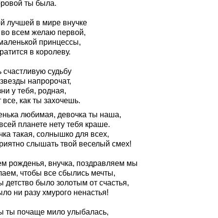
оровой ты была.
й лучшей в мире внучке
 во всем желаю первой,
 маленькой принцессы,
ратится в королеву.
ь счастливую судьбу
 звезды напророчат,
ни у тебя, родная,
 все, как ты захочешь.
енька любимая, девочка ты наша,
всей планете нету тебя краше.
ка такая, солнышко для всех,
приятно слышать твой веселый смех!
ем рожденья, внучка, поздравляем мы
лаем, чтобы все сбылись мечты,
ы детство было золотым от счастья,
ло ни разу хмурого ненастья!
ы ты почаще мило улыбалась,