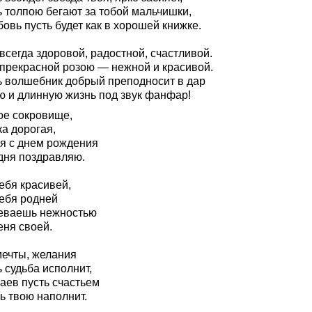
ь толпою бегают за тобой мальчишки,
овь пусть будет как в хорошей книжке.
всегда здоровой, радостной, счастливой.
 прекрасной розою — нежной и красивой.
ь волшебник добрый преподносит в дар
ю и длинную жизнь под звук фанфар!
ое сокровище,
а дорогая,
 я с днем рождения
дня поздравляю.
ебя красивей,
тебя родней
еваешь нежностью
еня своей.
мечты, желания
 судьба исполнит,
аев пусть счастьем
ь твою наполнит.