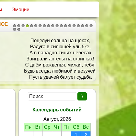
ы
Эмоции
НОЕ
1
2
3
4
5
6
7
8
9
10
11
12
13
14
15
16
17
18
19
20
21
Поцелуи солнца на щеках,
Радуга в сияющей улыбке,
А в парадно-синих небесах
Заиграли ангелы на скрипках!
 днём рожденья, милая, тебя!
удь всегда любимой и везучей!
Пусть удачей балует судьба
И не прячет солнышко за тучи!
Календарь событий
Август, 2026
Пн
Вт
Ср
Чт
Пт
Сб
Вс
1
2