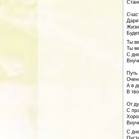
Стан
Счаст
Дарит
Жизн
Будет
Ты м
Ты м
С дн
Внучк
Путь 
Очен
А в д
В тво
От д
С пр
Хорош
Внучк
С дн
Пусть