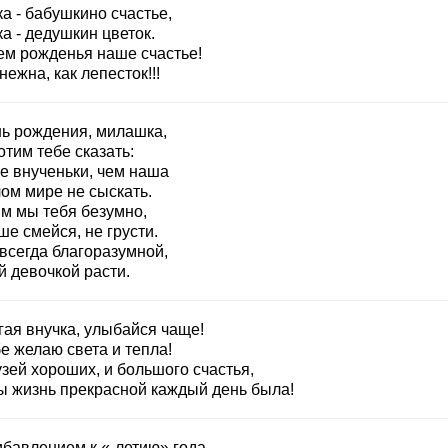
а - бабушкино счастье,
а - дедушкин цветок.
ем рожденья наше счастье!
нежна, как лепесток!!!
нь рождения, милашка,
тим тебе сказать:
е внученьки, чем наша
ом мире не сыскать.
м мы тебя безумно,
е смейся, не грусти.
всегда благоразумной,
й девочкой расти.
гая внучка, улыбайся чаще!
е желаю света и тепла!
зей хороших, и большого счастья,
ы жизнь прекрасной каждый день была!
ибавлением к «-летию» года