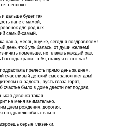
тет неплохо.
 и дальше будет так
ость папе с мамой,
 ребенок для родных
ий самый-самый.
ка наша, месяц внучке, сегодня поздравляем!
ый день чтоб улыбалась, от души желаем!
изничать поменьше, не плакать каждый раз,
 Господь хранит тебя, скажу я в этот час!
 подрастала прелесть прямо день за днем,
ай счастливый детский смех заполняет дом!
ителям на радость, пусть глаза горят,
б счастье было в доме двести лет подряд.
нькая девочка такая
рит на меня внимательно.
оим днем рождения, дорогая,
бя поздравлю обязательно.
аскроешь серые глазенки,