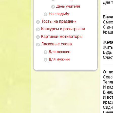
Для т
День учителя
На свадьбу
Внуче
Тосты на праздник
Смех,
С дн
Конкурсы и розыгрыши
Краш
Картинки-мотиваторы
Желае
Ласковые слова
Жить 
Для женщин
Будь 
Счас
Для мужчин
От де
Совс
Тепл
И рад
В на
И вот
Крас
Сидит
Внуч