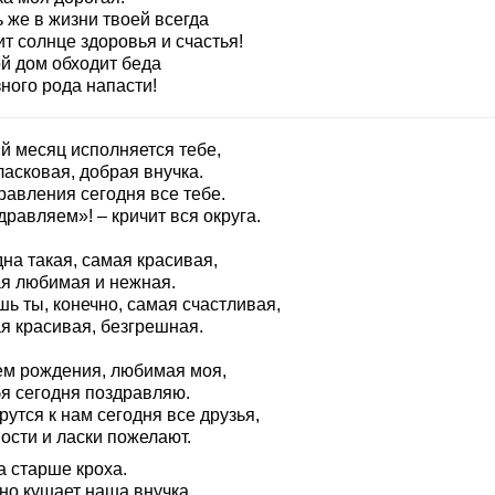
 же в жизни твоей всегда
т солнце здоровья и счастья!
ой дом обходит беда
ного рода напасти!
й месяц исполняется тебе,
асковая, добрая внучка.
равления сегодня все тебе.
равляем»! – кричит вся округа.
на такая, самая красивая,
я любимая и нежная.
ь ты, конечно, самая счастливая,
я красивая, безгрешная.
ем рождения, любимая моя,
бя сегодня поздравляю.
утся к нам сегодня все друзья,
ости и ласки пожелают.
а старше кроха.
но кушает наша внучка