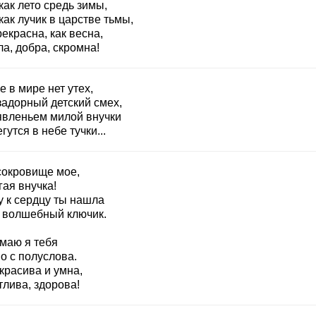
как лето средь зимы,
как лучик в царстве тьмы,
екрасна, как весна,
а, добра, скромна!
 в мире нет утех,
задорный детский смех,
явленьем милой внучки
гутся в небе тучки...
 сокровище мое,
ая внучка!
у к сердцу ты нашла
 волшебный ключик.
маю я тебя
о с полуслова.
красива и умна,
тлива, здорова!