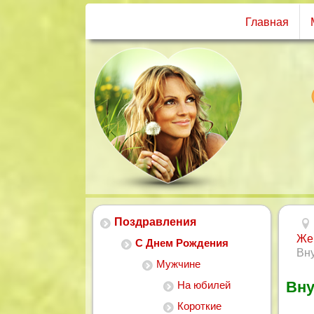
Главная
Поздравления
Же
С Днем Рождения
Вну
Мужчине
Вну
На юбилей
Короткие