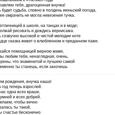
равляю тебя, драгоценная внучка!
 будет судьба, словно в полдень июньский погода,
ее омрачить не могла невезения тучка.
отличницей в школе, на танцах и в моде;
олжай рисовать и дождись вернисажа.
ь созвучно высокой и чистой мелодии ноте
рдце сказка живет о влюбленном и преданном паже.
вайся помощницей верною маме,
мы любим тебя, ненаглядная, очень,
ерены, что знаменитой и лучшею самой
еменно ты станешь, если захочешь
ем рождения, внучка наша!
 год теперь взрослей.
нас одна всех краше,
умней и всех добрей.
елаем, чтобы вечно
алась ты такой,
ы счастье бесконечно