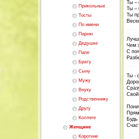
Ты – 
Прикольные
Ты – 
Ты пр
Тосты
Весел
По имени
Парню
Лучше
Дедушке
Чем 
С по
Папе
Разбе
Брату
Сыну
Ты -
Мужу
Дорог
Сраз
Внуку
Свой
Родственнику
Пони
Другу
Прям
Коллеге
Будь 
Счас
Женщине
Короткие