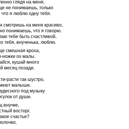
ленно глядя на меня.
ще не понимаешь, только
 что я люблю одну тебя.
ак смотришь на меня красиво,
но понимаешь, что я говорю.
лаю тебе быть счастливой,
о тебя, внученька, люблю.
ще смешная кроха,
и-ножки ох малы.
айся, кушай много
й месяц позади.
ти-расти так шустро,
умеют малыши.
чудесного под музыку
гулок от души.
ц внучке,
стный восторг.
акое счастье?
молочко.