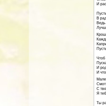
И рас
Пусть
В рад
Ведь
Лучш
Крош
Кажд
Капр
Пусть
Чтоб
Пуск
И род
И что
Мале
Смот
С тв
Я те
Ты р