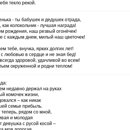
ебя текло рекой.
нька - ты бабушек и дедушек отрада,
 как колокольчик - лучшая награда!
ем рождения, наш резвый огонёчек!
е с каждым днем, милый наш цветочек!
м тебе, внучка, ярких долгих лет!
с любовью в сердце и не зная бед!
всегда здоровой, удачливой во всем!
тьем окруженной и родни теплом!
да:
ем недавно держал на руках
ый комочек жизни,
овался – как никак
шей семье прибыль.
 теперь, рядом со мной,
ивая и молодая
 девушка с русой косой –
ка моя дорогая.