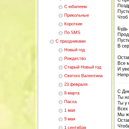
Позд
С юбилеем
Пусть
Прикольные
Чтоб 
Короткие
Будь 
По SMS
Прод
Пуст
С праздниками
В се
Новый год
Оста
Рождество
Все 
Старый Новый год
И ув
Непр
Святого Валентина
23 февраля
С Дн
8 марта
Ты на
Пасха
Ты у 
Всех 
1 мая
Мы ж
9 мая
Остав
Чтоб
1 сентября