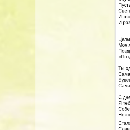
Пусть
Свети
И тв
И раз
Целы
Моя л
Позд
«Позд
Ты од
Сама
Будеш
Сама
С дн
Я те
Собер
Нежн
Стал
Слав