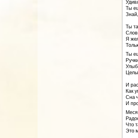
Удив
Ты е
Знай,
Ты т
Слов
Я же
Тольк
Ты е
Ручк
Улыб
Целы
И рас
Как 
Сна 
И про
Меся
Радо
Что т
Это 