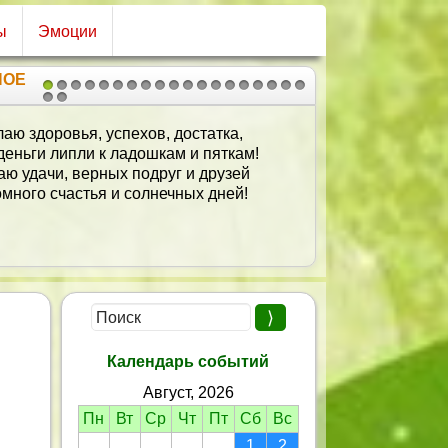
ы
Эмоции
НОЕ
1
2
3
4
5
6
7
8
9
10
11
12
13
14
15
16
17
18
19
20
21
Желаем счастья на душе
И бездну вдохновения,
Почаще милый чтоб дарил
Счастливые мгновения!
Чтобы друзей был полон дом
И жизнь была бы сказкой!
Сияло солнце за окном —
И всё было прекрасно!
Календарь событий
Август, 2026
Пн
Вт
Ср
Чт
Пт
Сб
Вс
1
2