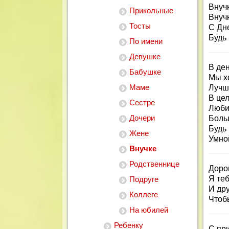
Внучк
Прикольные
Внучк
Тосты
С Дн
Будь 
По имени
Девушке
В де
Бабушке
Мы хо
Маме
Лучш
В цел
Сестре
Люби
Дочери
Больш
Будь 
Жене
Умно
Внучке
Родственнице
Доро
Я теб
Подруге
И дру
Коллеге
Чтоб
На юбилей
Ребенку
С пр