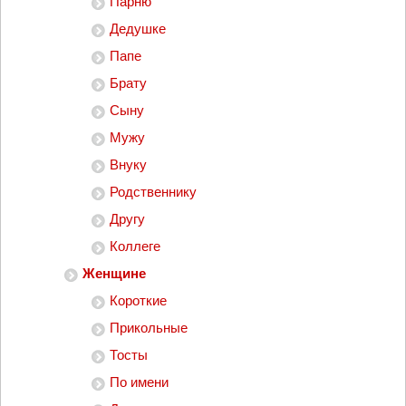
Парню
Дедушке
Папе
Брату
Сыну
Мужу
Внуку
Родственнику
Другу
Коллеге
Женщине
Короткие
Прикольные
Тосты
По имени