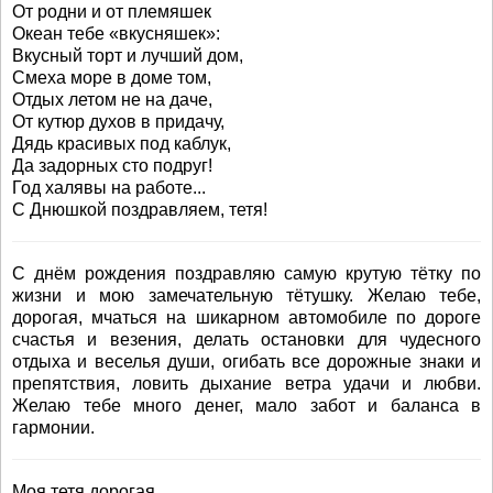
От родни и от племяшек
Океан тебе «вкусняшек»:
Вкусный торт и лучший дом,
Смеха море в доме том,
Отдых летом не на даче,
От кутюр духов в придачу,
Дядь красивых под каблук,
Да задорных сто подруг!
Год халявы на работе...
С Днюшкой поздравляем, тетя!
С днём рождения поздравляю самую крутую тётку по
жизни и мою замечательную тётушку. Желаю тебе,
дорогая, мчаться на шикарном автомобиле по дороге
счастья и везения, делать остановки для чудесного
отдыха и веселья души, огибать все дорожные знаки и
препятствия, ловить дыхание ветра удачи и любви.
Желаю тебе много денег, мало забот и баланса в
гармонии.
Моя тетя дорогая