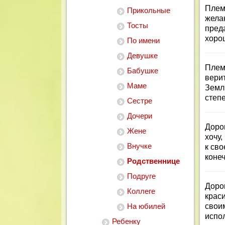
Плем
Прикольные
желан
Тосты
пред
хоро
По имени
Девушке
Племя
Бабушке
вери
Маме
Земл
степ
Сестре
Дочери
Доро
Жене
хочу,
Внучке
к сво
коне
Родственнице
Подруге
Доро
Коллеге
крас
На юбилей
свои
испо
Ребенку