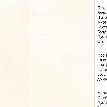
Позд
Будь 
В эт
Много
Пусть
Буду
Пусть
Очен
Прой
одно
они 
вспо
весь
добр
Мног
О теб
Пуст