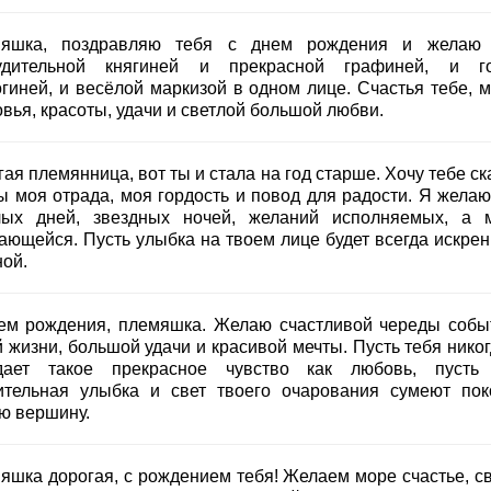
яшка, поздравляю тебя с днем рождения и желаю
удительной княгиней и прекрасной графиней, и г
огиней, и весёлой маркизой в одном лице. Счастья тебе, м
вья, красоты, удачи и светлой большой любви.
ая племянница, вот ты и стала на год старше. Хочу тебе ск
ты моя отрада, моя гордость и повод для радости. Я желаю
лых дней, звездных ночей, желаний исполняемых, а 
ающейся. Пусть улыбка на твоем лице будет всегда искрен
ной.
ем рождения, племяшка. Желаю счастливой череды собы
 жизни, большой удачи и красивой мечты. Пусть тебя никог
дает такое прекрасное чувство как любовь, пусть
ительная улыбка и свет твоего очарования сумеют пок
ю вершину.
яшка дорогая, с рождением тебя! Желаем море счастье, св