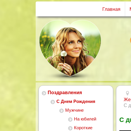
Главная
Поздравления
Же
С Днем Рождения
С 
Мужчине
С д
На юбилей
Короткие