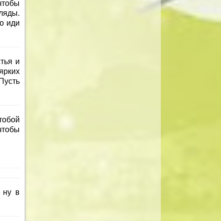
 чтобы
ляды.
о иди
тья и
ярких
Пусть
тобой
чтобы
 ну в