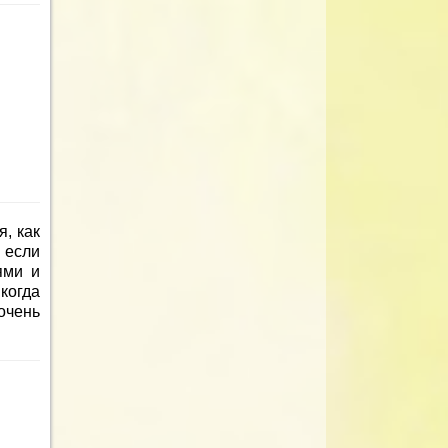
, как
 если
ями и
когда
очень