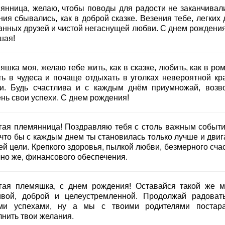
янница, желаю, чтобы поводы для радости не заканчивали
ия сбывались, как в доброй сказке. Везения тебе, легких 
анных друзей и чистой негаснущей любви. С днем рождения
шая!
шка моя, желаю тебе жить, как в сказке, любить, как в ро
ть в чудеса и почаще отдыхать в уголках невероятной кр
и. Будь счастлива и с каждым днём приумножай, возв
ень свои успехи. С днем рождения!
гая племянница! Поздравляю тебя с столь важным событи
 что бы с каждым днем ты становилась только лучше и двиг
ей цели. Крепкого здоровья, пылкой любви, безмерного сча
чно же, финансового обеспечения.
гая племяшка, с днем рождения! Оставайся такой же м
ивой, доброй и целеустремленной. Продолжай радоват
ми успехами, ну а мы с твоими родителями постар
лнить твои желания.