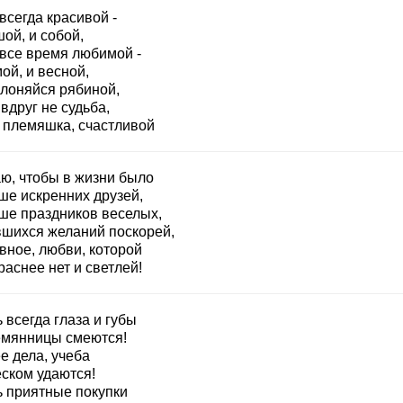
всегда красивой -
ой, и собой,
 все время любимой -
ой, и весной,
клоняйся рябиной,
вдруг не судьба,
, племяшка, счастливой
ю, чтобы в жизни было
ше искренних друзей,
ше праздников веселых,
шихся желаний поскорей,
вное, любви, которой
аснее нет и светлей!
 всегда глаза и губы
емянницы смеются!
е дела, учеба
еском удаются!
ь приятные покупки