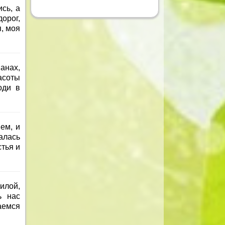
сь, а
дорог,
, моя
манах,
асоты
оди в
ем, и
алась
стья и
илой,
ь нас
аемся