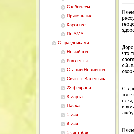
С юбилеем
Плем
Прикольные
расс
герц
Короткие
здоро
По SMS
С праздниками
Дорог
Новый год
что 
свет
Рождество
сбыв
Старый Новый год
озор
Святого Валентина
23 февраля
С дн
твоей
8 марта
поки
Пасха
изум
любу
1 мая
9 мая
Плем
1 сентября