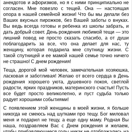
анекдотов и афоризмов, но я с ними принципиально не
согласен. Мне повезло с тещей. Она — настоящая
опора в нашей семейной жизни! Что бы мы делали без
Ваших вкусных пирожков, без Вашей заботы о внуках.
Вы ведь всегда готовы и ребенка из школы забрать, и
дать добрый совет. День рождения любимой тещи — это
лишний повод не просто сказать спасибо, а от души
поблагодарить за все, что она делает для нас, ту
женщину, которая подарила мне спутницу жизни. С
такой спутницей и ее мамой нашей семье точно ничего
не страшно! С днем рождения!
Теща, дорогой мой человек, замечательная хозяюшка,
ласковая и заботливая! Желаю от всего сердца в День
рождения хорошего уюта, душевного покоя, светлой
радости, ярких праздников, материнского счастья! Пусть
все будет просто великолепно, и пуст судьба только
радует хорошими событиями!
С появлением этой женщины в моей жизни, я больше
никогда не смеюсь над шутками про тещу. Бог миловал
меня и подарил не тещу, а еще одну маму. Родная Вы
наша, поздравляем Вас с Днем рождения и желаем,
чтобы прибавляющиеся годы никак не отображались на