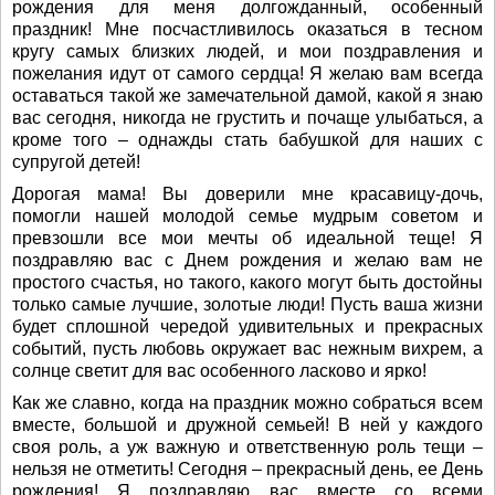
рождения для меня долгожданный, особенный
праздник! Мне посчастливилось оказаться в тесном
кругу самых близких людей, и мои поздравления и
пожелания идут от самого сердца! Я желаю вам всегда
оставаться такой же замечательной дамой, какой я знаю
вас сегодня, никогда не грустить и почаще улыбаться, а
кроме того – однажды стать бабушкой для наших с
супругой детей!
Дорогая мама! Вы доверили мне красавицу-дочь,
помогли нашей молодой семье мудрым советом и
превзошли все мои мечты об идеальной теще! Я
поздравляю вас с Днем рождения и желаю вам не
простого счастья, но такого, какого могут быть достойны
только самые лучшие, золотые люди! Пусть ваша жизни
будет сплошной чередой удивительных и прекрасных
событий, пусть любовь окружает вас нежным вихрем, а
солнце светит для вас особенного ласково и ярко!
Как же славно, когда на праздник можно собраться всем
вместе, большой и дружной семьей! В ней у каждого
своя роль, а уж важную и ответственную роль тещи –
нельзя не отметить! Сегодня – прекрасный день, ее День
рождения! Я поздравляю вас вместе со всеми