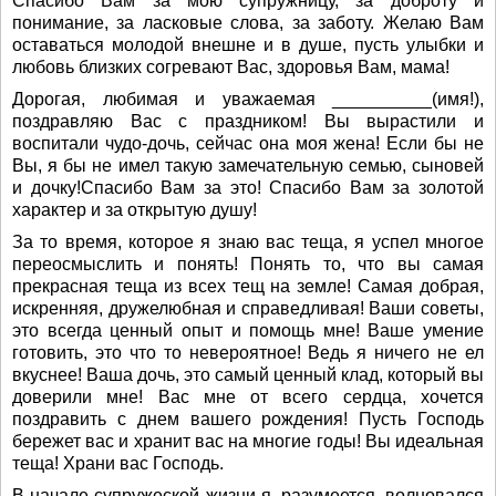
Спасибо Вам за мою супружницу, за доброту и
понимание, за ласковые слова, за заботу. Желаю Вам
оставаться молодой внешне и в душе, пусть улыбки и
любовь близких согревают Вас, здоровья Вам, мама!
Дорогая, любимая и уважаемая __________(имя!),
поздравляю Вас с праздником! Вы вырастили и
воспитали чудо-дочь, сейчас она моя жена! Если бы не
Вы, я бы не имел такую замечательную семью, сыновей
и дочку!Спасибо Вам за это! Спасибо Вам за золотой
характер и за открытую душу!
За то время, которое я знаю вас теща, я успел многое
переосмыслить и понять! Понять то, что вы самая
прекрасная теща из всех тещ на земле! Самая добрая,
искренняя, дружелюбная и справедливая! Ваши советы,
это всегда ценный опыт и помощь мне! Ваше умение
готовить, это что то невероятное! Ведь я ничего не ел
вкуснее! Ваша дочь, это самый ценный клад, который вы
доверили мне! Вас мне от всего сердца, хочется
поздравить с днем вашего рождения! Пусть Господь
бережет вас и хранит вас на многие годы! Вы идеальная
теща! Храни вас Господь.
В начале супружеской жизни я, разумеется, волновался