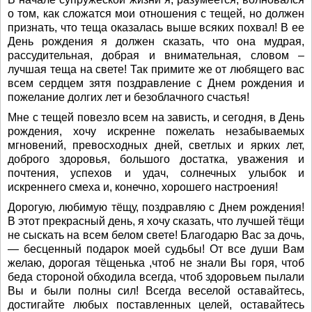
о том, как сложатся мои отношения с тещей, но должен
признать, что теща оказалась выше всяких похвал! В ее
День рождения я должен сказать, что она мудрая,
рассудительная, добрая и внимательная, словом –
лучшая теща на свете! Так примите же от любящего вас
всем сердцем зятя поздравление с Днем рождения и
пожелание долгих лет и безоблачного счастья!
Мне с тещей повезло всем на зависть, и сегодня, в День
рождения, хочу искренне пожелать незабываемых
мгновений, превосходных дней, светлых и ярких лет,
доброго здоровья, большого достатка, уважения и
почтения, успехов и удач, солнечных улыбок и
искреннего смеха и, конечно, хорошего настроения!
Дорогую, любимую тёщу, поздравляю с Днем рождения!
В этот прекрасный день, я хочу сказать, что лучшей тёщи
не сыскать на всем белом свете! Благодарю Вас за дочь,
— бесценный подарок моей судьбы! От все души Вам
желаю, дорогая тёщенька ,чтоб не знали Вы горя, чтоб
беда стороной обходила всегда, чтоб здоровьем пылали
Вы и были полны сил! Всегда веселой оставайтесь,
достигайте любых поставленных целей, оставайтесь