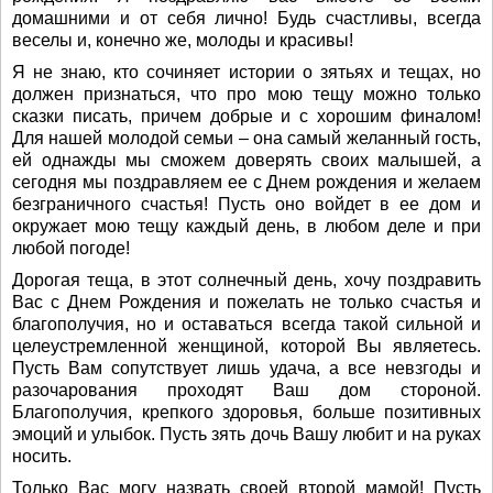
домашними и от себя лично! Будь счастливы, всегда
веселы и, конечно же, молоды и красивы!
Я не знаю, кто сочиняет истории о зятьях и тещах, но
должен признаться, что про мою тещу можно только
сказки писать, причем добрые и с хорошим финалом!
Для нашей молодой семьи – она самый желанный гость,
ей однажды мы сможем доверять своих малышей, а
сегодня мы поздравляем ее с Днем рождения и желаем
безграничного счастья! Пусть оно войдет в ее дом и
окружает мою тещу каждый день, в любом деле и при
любой погоде!
Дорогая теща, в этот солнечный день, хочу поздравить
Вас с Днем Рождения и пожелать не только счастья и
благополучия, но и оставаться всегда такой сильной и
целеустремленной женщиной, которой Вы являетесь.
Пусть Вам сопутствует лишь удача, а все невзгоды и
разочарования проходят Ваш дом стороной.
Благополучия, крепкого здоровья, больше позитивных
эмоций и улыбок. Пусть зять дочь Вашу любит и на руках
носить.
Только Вас могу назвать своей второй мамой! Пусть