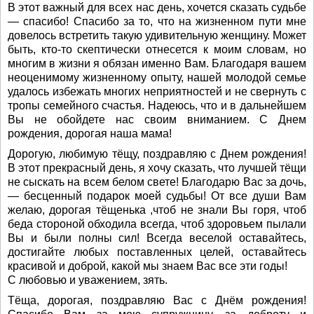
В этот важный для всех нас день, хочется сказать судьбе
— спасибо! Спасибо за то, что на жизненном пути мне
довелось встретить такую удивительную женщину. Может
быть, кто-то скептически отнесется к моим словам, но
многим в жизни я обязан именно Вам. Благодаря вашем
неоценимому жизненному опыту, нашей молодой семье
удалось избежать многих неприятностей и не свернуть с
тропы семейного счастья. Надеюсь, что и в дальнейшем
Вы не обойдете нас своим вниманием. С Днем
рождения, дорогая наша мама!
Дорогую, любимую тёщу, поздравляю с Днем рождения!
В этот прекрасный день, я хочу сказать, что лучшей тёщи
не сыскать на всем белом свете! Благодарю Вас за дочь,
— бесценный подарок моей судьбы! От все души Вам
желаю, дорогая тёщенька ,чтоб не знали Вы горя, чтоб
беда стороной обходила всегда, чтоб здоровьем пылали
Вы и были полны сил! Всегда веселой оставайтесь,
достигайте любых поставленных целей, оставайтесь
красивой и доброй, какой мы знаем Вас все эти годы!
С любовью и уважением, зять.
Тёща, дорогая, поздравляю Вас с Днём рождения!