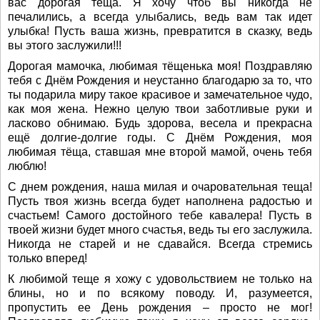
вас дорогая теща. Я хочу чтоб вы никогда не
печалились, а всегда улыбались, ведь вам так идет
улыбка! Пусть ваша жизнь, превратится в сказку, ведь
вы этого заслужили!!!
Дорогая мамочка, любимая тёщенька моя! Поздравляю
тебя с Днём Рождения и неустанно благодарю за то, что
ты подарила миру такое красивое и замечательное чудо,
как моя жена. Нежно целую твои заботливые руки и
ласково обнимаю. Будь здорова, весела и прекрасна
ещё долгие-долгие годы. С Днём Рождения, моя
любимая тёща, ставшая мне второй мамой, очень тебя
люблю!
С днем рождения, наша милая и очаровательная теща!
Пусть твоя жизнь всегда будет наполнена радостью и
счастьем! Самого достойного тебе кавалера! Пусть в
твоей жизни будет много счастья, ведь ты его заслужила.
Никогда не старей и не сдавайся. Всегда стремись
только вперед!
К любимой теще я хожу с удовольствием не только на
блины, но и по всякому поводу. И, разумеется,
пропустить ее День рождения – просто не мог!