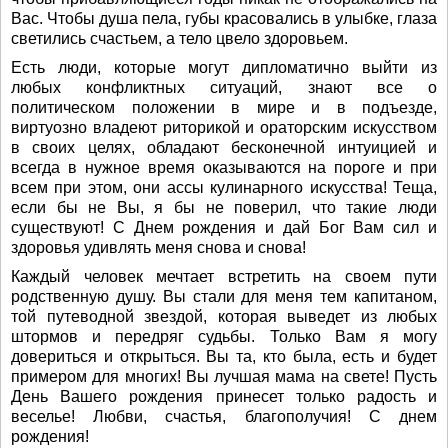
Вас. Чтобы душа пела, губы красовались в улыбке, глаза
светились счастьем, а тело цвело здоровьем.
Есть люди, которые могут дипломатично выйти из
любых конфликтных ситуаций, знают все о
политическом положении в мире и в подъезде,
виртуозно владеют риторикой и ораторским искусством
в своих целях, обладают бесконечной интуицией и
всегда в нужное время оказываются на пороге и при
всем при этом, они ассы кулинарного искусства! Теща,
если бы не Вы, я бы не поверил, что такие люди
существуют! С Днем рождения и дай Бог Вам сил и
здоровья удивлять меня снова и снова!
Каждый человек мечтает встретить на своем пути
родственную душу. Вы стали для меня тем капитаном,
той путеводной звездой, которая выведет из любых
штормов и передряг судьбы. Только Вам я могу
довериться и открыться. Вы та, кто была, есть и будет
примером для многих! Вы лучшая мама на свете! Пусть
День Вашего рождения принесет только радость и
веселье! Любви, счастья, благополучия! С днем
рождения!