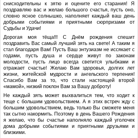
снисходительны к зятю и оцените его старания! Я
поздравляю вас и желаю большого счастья, пусть оно,
словно ясное солнышко, наполняет каждый ваш день
добрыми событиями и приятными сюрпризами от
Судьбы и Удачи!
Дорогая моя тёща!!! С Днём рождения спешит
поздравить Вас самый лучший зять на свете! А таким я
стал благодаря Вам! Пусть Ваш энтузиазм не иссякает с
годами, пусть душа и сердце живут по законам
молодости, пусть лицо всегда светится улыбками и
отражает счастье! Желаю Вам здоровья, долгих лет
жизни, житейской мудрости и ангельского терпения!
Спасибо Вам за то, что стали настоящей второй
«мамой», низкий поклон Вам за Вашу доброту!
Не каждый зять может выхвалиться тем, что ходит к
теще с большим удовольствием. А я этих встреч жду с
большим удовольствием, ведь только Вы сможете меня
так сытно накормить. Поэтому в день Вашего Рождения
я желаю, что бы счастье наполняло каждый уголочек
дома добрыми событиями и приятными друзьями и
близкими.