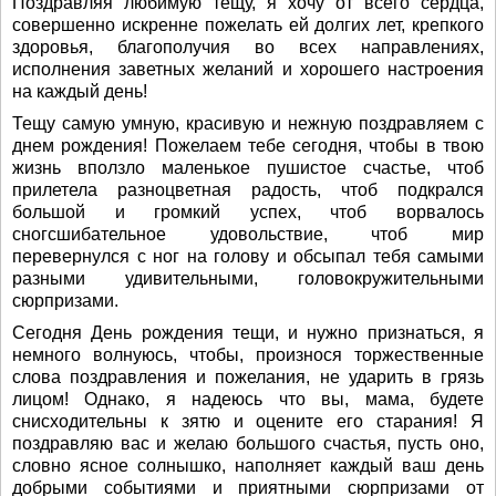
Поздравляя любимую тещу, я хочу от всего сердца,
совершенно искренне пожелать ей долгих лет, крепкого
здоровья, благополучия во всех направлениях,
исполнения заветных желаний и хорошего настроения
на каждый день!
Тещу самую умную, красивую и нежную поздравляем с
днем рождения! Пожелаем тебе сегодня, чтобы в твою
жизнь вползло маленькое пушистое счастье, чтоб
прилетела разноцветная радость, чтоб подкрался
большой и громкий успех, чтоб ворвалось
сногсшибательное удовольствие, чтоб мир
перевернулся с ног на голову и обсыпал тебя самыми
разными удивительными, головокружительными
сюрпризами.
Сегодня День рождения тещи, и нужно признаться, я
немного волнуюсь, чтобы, произнося торжественные
слова поздравления и пожелания, не ударить в грязь
лицом! Однако, я надеюсь что вы, мама, будете
снисходительны к зятю и оцените его старания! Я
поздравляю вас и желаю большого счастья, пусть оно,
словно ясное солнышко, наполняет каждый ваш день
добрыми событиями и приятными сюрпризами от