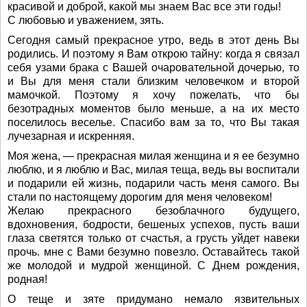
красивой и доброй, какой мы знаем Вас все эти годы!
С любовью и уважением, зять.
Сегодня самый прекрасное утро, ведь в этот день Вы
родились. И поэтому я Вам открою тайну: когда я связал
себя узами брака с Вашей очаровательной дочерью, то
и Вы для меня стали близким человечком и второй
мамочкой. Поэтому я хочу пожелать, что бы
безотрадных моментов было меньше, а на их место
поселилось веселье. Спасибо вам за то, что Вы такая
лучезарная и искренняя.
Моя жена, — прекрасная милая женщина и я ее безумно
люблю, и я люблю и Вас, милая теща, ведь вы воспитали
и подарили ей жизнь, подарили часть меня самого. Вы
стали по настоящему дорогим для меня человеком!
Желаю прекрасного безоблачного будущего,
вдохновения, бодрости, бешеных успехов, пусть ваши
глаза светятся только от счастья, а грусть уйдет навеки
прочь. мне с Вами безумно повезло. Оставайтесь такой
же молодой и мудрой женщиной. С Днем рождения,
родная!
О теще и зяте придумано немало язвительных