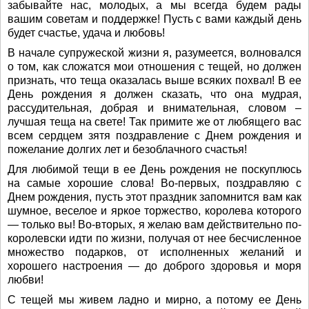
забывайте нас, молодых, а мы всегда будем рады
вашим советам и поддержке! Пусть с вами каждый день
будет счастье, удача и любовь!
В начале супружеской жизни я, разумеется, волновался
о том, как сложатся мои отношения с тещей, но должен
признать, что теща оказалась выше всяких похвал! В ее
День рождения я должен сказать, что она мудрая,
рассудительная, добрая и внимательная, словом –
лучшая теща на свете! Так примите же от любящего вас
всем сердцем зятя поздравление с Днем рождения и
пожелание долгих лет и безоблачного счастья!
Для любимой тещи в ее День рождения не поскуплюсь
на самые хорошие слова! Во-первых, поздравляю с
Днем рождения, пусть этот праздник запомнится вам как
шумное, веселое и яркое торжество, королева которого
— только вы! Во-вторых, я желаю вам действительно по-
королевски идти по жизни, получая от нее бесчисленное
множество подарков, от исполненных желаний и
хорошего настроения — до доброго здоровья и моря
любви!
С тещей мы живем ладно и мирно, а потому ее День