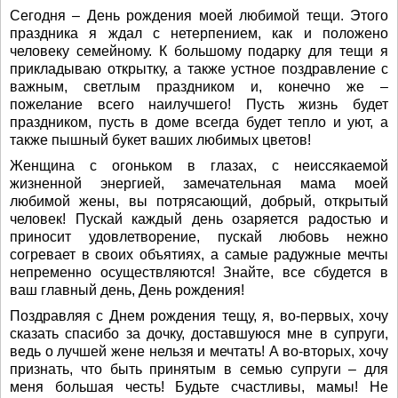
Сегодня – День рождения моей любимой тещи. Этого
праздника я ждал с нетерпением, как и положено
человеку семейному. К большому подарку для тещи я
прикладываю открытку, а также устное поздравление с
важным, светлым праздником и, конечно же –
пожелание всего наилучшего! Пусть жизнь будет
праздником, пусть в доме всегда будет тепло и уют, а
также пышный букет ваших любимых цветов!
Женщина с огоньком в глазах, с неиссякаемой
жизненной энергией, замечательная мама моей
любимой жены, вы потрясающий, добрый, открытый
человек! Пускай каждый день озаряется радостью и
приносит удовлетворение, пускай любовь нежно
согревает в своих объятиях, а самые радужные мечты
непременно осуществляются! Знайте, все сбудется в
ваш главный день, День рождения!
Поздравляя с Днем рождения тещу, я, во-первых, хочу
сказать спасибо за дочку, доставшуюся мне в супруги,
ведь о лучшей жене нельзя и мечтать! А во-вторых, хочу
признать, что быть принятым в семью супруги – для
меня большая честь! Будьте счастливы, мамы! Не