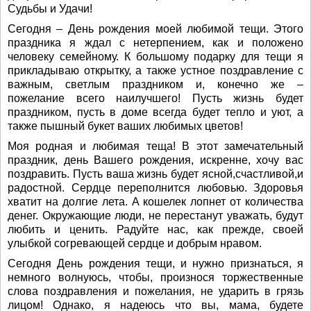
Судьбы и Удачи!
Сегодня – День рождения моей любимой тещи. Этого
праздника я ждал с нетерпением, как и положено
человеку семейному. К большому подарку для тещи я
прикладываю открытку, а также устное поздравление с
важным, светлым праздником и, конечно же –
пожелание всего наилучшего! Пусть жизнь будет
праздником, пусть в доме всегда будет тепло и уют, а
также пышный букет ваших любимых цветов!
Моя родная и любимая теща! В этот замечательный
праздник, день Вашего рождения, искренне, хочу вас
поздравить. Пусть ваша жизнь будет ясной,счастливой,и
радостной. Сердце переполнится любовью. Здоровья
хватит на долгие лета. А кошелек лопнет от количества
денег. Окружающие люди, не перестанут уважать, будут
любить и ценить. Радуйте нас, как прежде, своей
улыбкой согревающей сердце и добрым нравом.
Сегодня День рождения тещи, и нужно признаться, я
немного волнуюсь, чтобы, произнося торжественные
слова поздравления и пожелания, не ударить в грязь
лицом! Однако, я надеюсь что вы, мама, будете