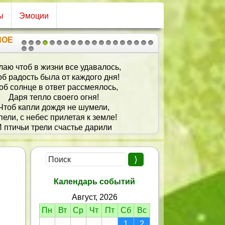
ы
Эмоции
НОЕ
1
2
3
4
5
6
7
8
9
10
11
12
13
14
15
16
17
18
19
20
21
аю чтоб в жизни все удавалось,
об радость была от каждого дня!
об солнце в ответ рассмеялось,
Даря тепло своего огня!
Чтоб капли дождя не шумели,
пели, с небес прилетая к земле!
 птичьи трели счастье дарили
Тебе, друзьям и семье!
Календарь событий
Август, 2026
Пн
Вт
Ср
Чт
Пт
Сб
Вс
1
2