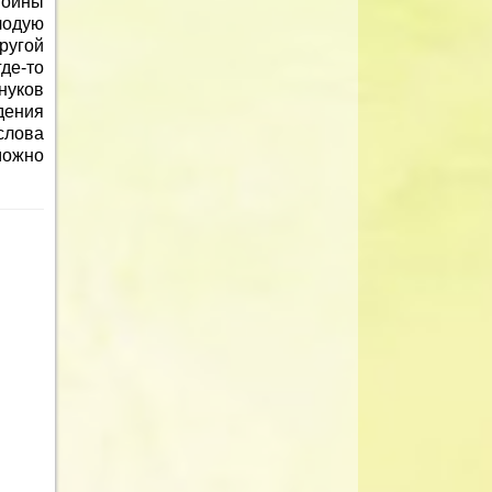
тойны
лодую
ругой
де-то
нуков
дения
слова
можно