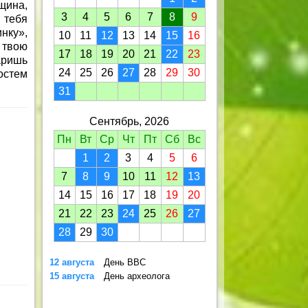
щина,
3
4
5
6
7
8
9
 тебя
нку»,
10
11
12
13
14
15
16
 твою
17
18
19
20
21
22
23
аришь
24
25
26
27
28
29
30
остем
31
Сентябрь, 2026
Пн
Вт
Ср
Чт
Пт
Сб
Вс
1
2
3
4
5
6
7
8
9
10
11
12
13
14
15
16
17
18
19
20
21
22
23
24
25
26
27
28
29
30
12 августа
День ВВС
15 августа
День археолога