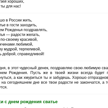
узей хороших,
 ты для нас!
шо в России жить,
тье в гости заходить,
ем Рожденья поздравлять,
тья — радости желать,
 по-своему красивой,
жчинами любимой,
ру мудрой, терпеливой,
ь доброй, справедливой!
дня, в этот чудесный денек, поздравляю свою любимую сва
нем Рождения. Пусть же в твоей жизни всегда будет 
нуться, а как хмуриться ты и забудешь. Хорошо отпразднов
ь на сегодняшнем дне все твои радости не закончатся, а т
тся.
и с днем рождения сватье