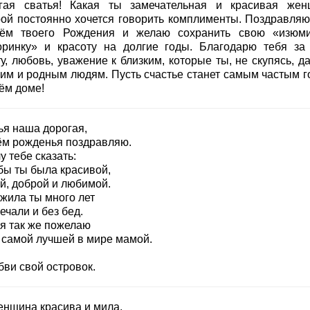
гая сватья! Какая ты замечательная и красивая жен
рой постоянно хочется говорить комплименты. Поздравляю
ём твоего Рождения и желаю сохранить свою «изюми
оринку» и красоту на долгие годы. Благодарю тебя за
у, любовь, уважение к близким, которые ты, не скупясь, д
ким и родным людям. Пусть счастье станет самым частым г
ём доме!
ья наша дорогая,
ём рожденья поздравляю.
у тебе сказать:
бы ты была красивой,
й, доброй и любимой.
 жила ты много лет
ечали и без бед.
 я так же пожелаю
 самой лучшей в мире мамой.
бви свой островок.
енщина красива и мила,