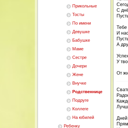
Сего
Прикольные
С дн
Тосты
Пуст
По имени
Тебе 
Девушке
И на
Пусть
Бабушке
А др
Маме
Успе
Сестре
У тво
Дочери
От жи
Жене
Внучке
Сват
Родственнице
Радос
Подруге
Кажд
Лучше
Коллеге
На юбилей
Дней 
Прямо
Ребенку