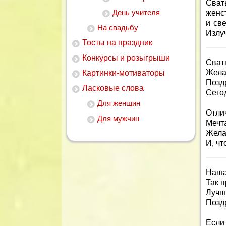
Сват
День учителя
женст
и св
На свадьбу
Излуч
Тосты на праздник
Конкурсы и розыгрыши
Сват
Желаю
Картинки-мотиваторы
Позд
Ласковые слова
Сегод
Для женщин
Отли
Для мужчин
Мечт
Жела
И, ч
Наша
Так п
Лучш
Позд
Если 