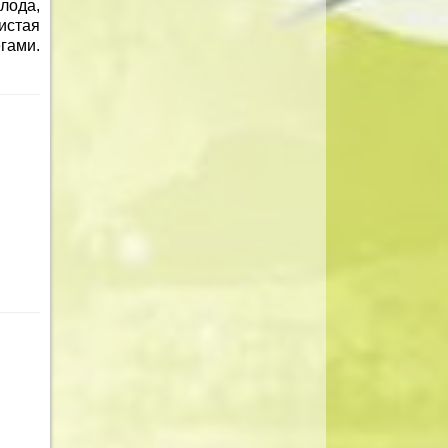
лода,
истая
гами.