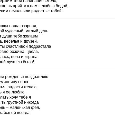
ержим твои начинания смело,
ожешь прийти к нам с любою бедой,
лим печаль или радость с тобой!
шка наша озорная,
кой чудесный, милый день
т души тебе желаем
, веселья и друзей.
 ты счастливой подрастала
овно розочка, цвела,
лась, пела и играла
мой лучшею была!
ем рожденья поздравляю
емянницу свою.
тья, радости желаю,
ь я ее люблю.
лать хочу тебе я
ть грустной никогда
едь – маленькая фея,
айся ей всегда!