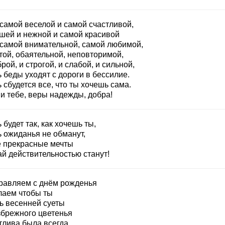
 самой веселой и самой счастливой,
шей и нежной и самой красивой
 самой внимательной, самой любимой,
той, обаятельной, неповторимой,
рой, и строгой, и слабой, и сильной,
 беды уходят с дороги в бессилие.
 сбудется все, что ты хочешь сама.
и тебе, веры надежды, добра!
 будет так, как хочешь ты,
ь ожиданья не обманут,
е прекрасные мечты
ай действительностью станут!
равляем с днём рожденья
лаем чтобы ты
ь весенней суеты
збрежного цветенья
тлива была всегда,