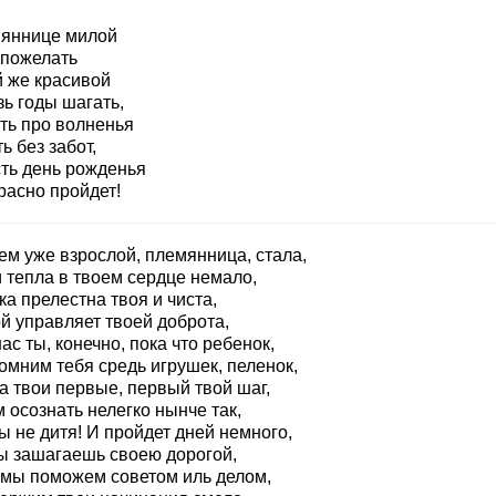
яннице милой
 пожелать
й же красивой
ь годы шагать,
ть про волненья
ь без забот,
сть день рожденья
расно пройдет!
ем уже взрослой, племянница, стала,
 тепла в твоем сердце немало,
а прелестна твоя и чиста,
й управляет твоей доброта,
ас ты, конечно, пока что ребенок,
омним тебя средь игрушек, пеленок,
а твои первые, первый твой шаг,
 осознать нелегко нынче так,
ы не дитя! И пройдет дней немного,
ты зашагаешь своею дорогой,
 мы поможем советом иль делом,