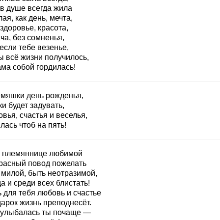
 в душе всегда жила
ая, как день, мечта,
здоровье, красота,
ча, без сомненья,
если тебе везенье,
ы всё жизни получилось,
ама собой гордилась!
емяшки день рожденья,
и будет задувать,
вья, счастья и веселья,
лась чтоб на пять!
 племяннице любимой
расный повод пожелать
 милой, быть неотразимой,
а и среди всех блистать!
 для тебя любовь и счастье
дарок жизнь преподнесёт.
 улыбалась ты почаще —