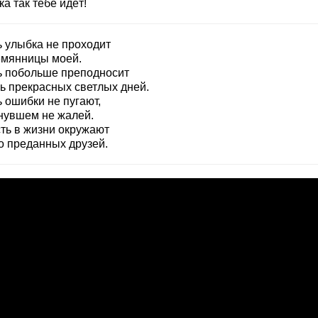
а так тебе идёт!
ь улыбка не проходит
емянницы моей.
ь побольше преподносит
ь прекрасных светлых дней.
 ошибки не пугают,
нувшем не жалей.
сть в жизни окружают
о преданных друзей.