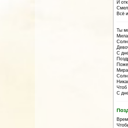
И от
Смел
Всё и
Ты м
Мила
Солн
Дево
С дн
Позд
Поже
Мира,
Солнц
Ника
Чтоб
С дн
Поз
Врем
Чтоб