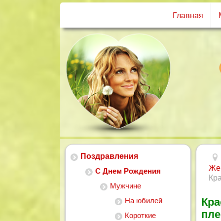
Главная
Поздравления
Же
С Днем Рождения
Кр
Мужчине
Кра
На юбилей
пл
Короткие