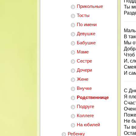
Подд
Прикольные
Ты м
Разде
Тосты
По имени
Малы
Девушке
В та
Бабушке
Мы о
Добра
Маме
Чтоб
Сестре
И, сл
Смея
Дочери
И са
Жене
Внучке
С Дн
Я пл
Родственнице
Счас
Подруге
Очен
Поже
Коллеге
Не бы
На юбилей
Ты в
Остав
Ребенку