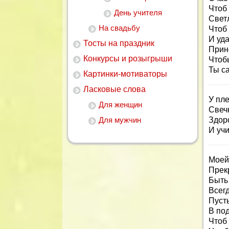
Чтоб
День учителя
Светл
На свадьбу
Чтоб 
И уда
Тосты на праздник
Прин
Конкурсы и розыгрыши
Чтоб
Ты с
Картинки-мотиваторы
Ласковые слова
У пл
Для женщин
Свечк
Для мужчин
Здоро
И учи
Моей
Прек
Быть
Всегд
Пусть
В по
Чтоб