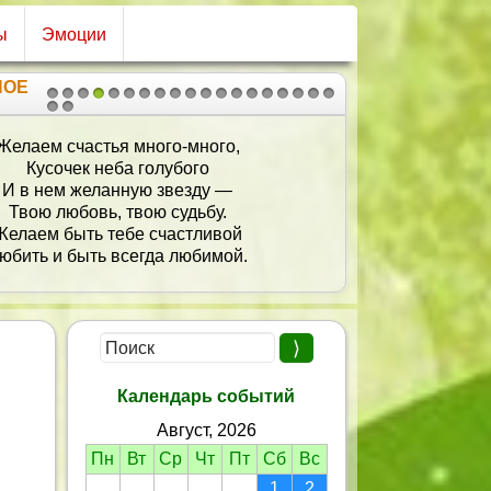
ы
Эмоции
НОЕ
1
2
3
4
5
6
7
8
9
10
11
12
13
14
15
16
17
18
19
20
21
Желаем счастья много-много,
Кусочек неба голубого
И в нем желанную звезду —
Твою любовь, твою судьбу.
Желаем быть тебе счастливой
юбить и быть всегда любимой.
Календарь событий
Август, 2026
Пн
Вт
Ср
Чт
Пт
Сб
Вс
1
2