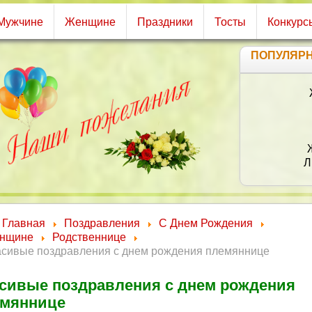
Мужчине
Женщине
Праздники
Тосты
Конкурс
ПОПУЛЯР
Л
Главная
Поздравления
С Днем Рождения
нщине
Родственнице
асивые поздравления с днем рождения племяннице
сивые поздравления с днем рождения
емяннице