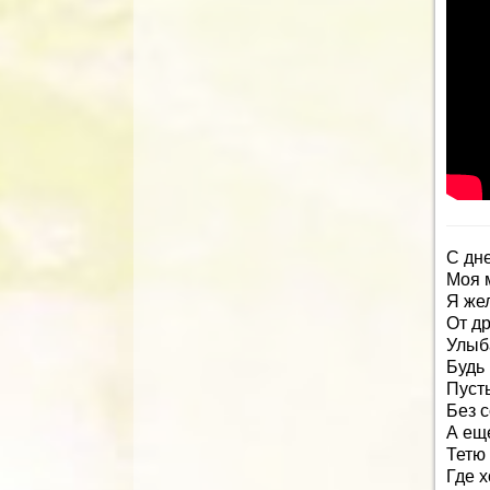
С дн
Моя 
Я же
От д
Улыб
Будь 
Пусть
Без с
А ещ
Тетю 
Где 