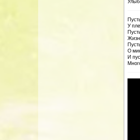
Улыбк
Пуст
У пл
Пуст
Жизн
Пусть
О ми
И пу
Мног