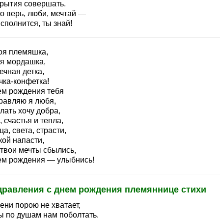
крытия совершать.
о верь, люби, мечтай —
сполнится, ты знай!
оя племяшка,
я мордашка,
ечная детка,
чка-конфетка!
ем рождения тебя
равляю я любя,
лать хочу добра,
 счастья и тепла,
а, света, страсти,
кой напасти,
 твои мечты сбылись,
ем рождения — улыбнись!
дравления с днем рождения племяннице стихи
ени порою не хватает,
ы по душам нам поболтать.