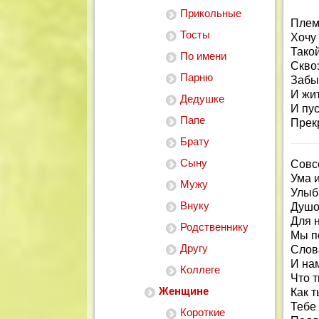
Прикольные
Плем
Тосты
Хочу
Тако
По имени
Сквоз
Парню
Забы
И жит
Дедушке
И пу
Папе
Прек
Брату
Сыну
Совс
Ума и
Мужу
Улыбк
Внуку
Душо
Для н
Родственнику
Мы п
Другу
Слов
И нам
Коллеге
Что т
Женщине
Как 
Тебе
Короткие