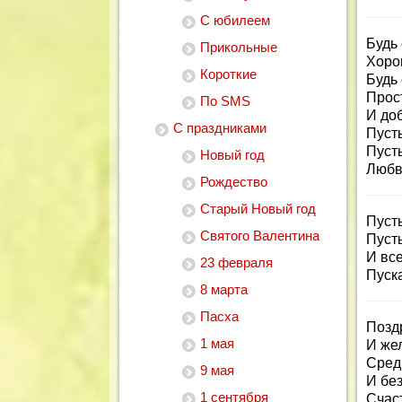
С юбилеем
Будь
Прикольные
Хоро
Короткие
Будь
Прос
По SMS
И доб
С праздниками
Пусть
Пусть
Новый год
Любв
Рождество
Старый Новый год
Пусть
Святого Валентина
Пуст
И вс
23 февраля
Пуск
8 марта
Пасха
Позд
1 мая
И же
Сред
9 мая
И бе
1 сентября
Счас