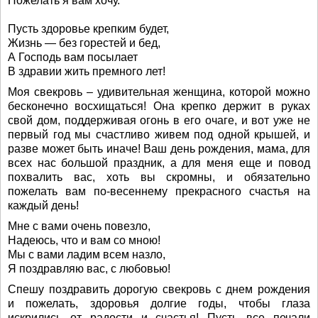
Пожелать я вам хочу.
Пусть здоровье крепким будет,
Жизнь — без горестей и бед,
А Господь вам посылает
В здравии жить премного лет!
Моя свекровь – удивительная женщина, которой можно
бесконечно восхищаться! Она крепко держит в руках
свой дом, поддерживая огонь в его очаге, и вот уже не
первый год мы счастливо живем под одной крышей, и
разве может быть иначе! Ваш день рождения, мама, для
всех нас большой праздник, а для меня еще и повод
похвалить вас, хоть вы скромны, и обязательно
пожелать вам по-весеннему прекрасного счастья на
каждый день!
Мне с вами очень повезло,
Надеюсь, что и вам со мною!
Мы с вами ладим всем назло,
Я поздравляю вас, с любовью!
Спешу поздравить дорогую свекровь с днем рождения
и пожелать, здоровья долгие годы, чтобы глаза
искрились от радости и счастья! Пусть все печали