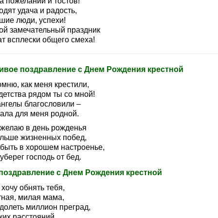
а пожеланий и тостов!
дят удача и радость,
шие люди, успехи!
кой замечательный праздник
ат всплески общего смеха!
ивое поздравление с Днем Рождения крестной
мню, как меня крестили,
детства рядом ты со мной!
ангелы благословили –
тала для меня родной.
 желаю в день рожденья
льше жизненных побед,
 быть в хорошем настроенье,
уберег господь от бед.
поздравление с Днем Рождения крестной
 хочу обнять тебя,
тная, милая мама,
долеть миллион преград,
ких расстояний,