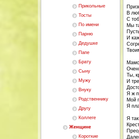
Прикольные
Призн
В лю
Тосты
С то
По имени
Мы т
Пуст
Парню
И ка
Дедушке
Согр
Твои
Папе
Брату
Мамоч
Очень
Сыну
Ты, к
Мужу
И тре
Дост
Внуку
Я ж 
Родственнику
Мой 
Я пл
Другу
Коллеге
Я так
Крес
Женщине
Прео
Короткие
Дале