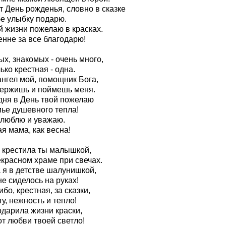
т День рожденья, словно в сказке
бе улыбку подарю.
й жизни пожелаю в красках.
енне за все благодарю!
х, знакомых - очень много,
ько крестная - одна.
ангел мой, помощник Бога,
ержишь и поймешь меня.
дня в День твой пожелаю
мье душевного тепла!
 люблю и уважаю.
я мама, как весна!
 крестила ты малышкой,
екрасном храме при свечах.
 я в детстве шалунишкой,
е сиделось на руках!
бо, крестная, за сказки,
у, нежность и тепло!
одарила жизни краски,
т любви твоей светло!