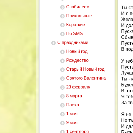
С юбилеем
Ты ст
И я 
Прикольные
Жела
Короткие
И дол
Пуска
По SMS
Сбыв
С праздниками
Пуст
В под
Новый год
Рождество
У теб
Пусть
Старый Новый год
Лучш
Святого Валентина
Ты - 
Будем
23 февраля
В эт
8 марта
Я теб
За т
Пасха
1 мая
Я не
Но ты
9 мая
И да
1 сентября
Быть