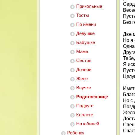
Серд
Прикольные
Весе
Тосты
Пуст
Без г
По имени
Девушке
Две м
Но я 
Бабушке
Одна
Маме
Друга
Тебе,
Сестре
Я ис
Дочери
Пусть
Целу
Жене
Внучке
Иметь
Благ
Родственнице
Но с
Подруге
Поздр
Жела
Коллеге
Дост
На юбилей
Спешу
Счаст
Ребенку