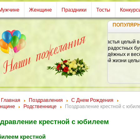
Мужчине
Женщине
Праздники
Тосты
Конкурс
ПОПУЛЯР
Главная
Поздравления
С Днем Рождения
нщине
Родственнице
Поздравление крестной с юбил
дравление крестной с юбилеем
билеем крестной