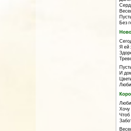
Серд
Весе
Пуст
Без г
Ново
Сего
Я ей 
Здоро
Трево
Пуст
И дом
Цвети
Любим
Коро
Люби
Хочу 
Чтоб 
Забот
Весе