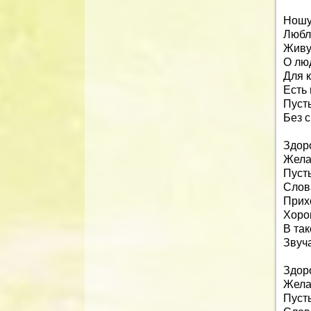
Ношу
Любл
Живу
О лю
Для 
Есть
Пусть
Без 
Здор
Жела
Пуст
Слов
Прихо
Хоро
В та
Звуч
Здор
Жела
Пуст