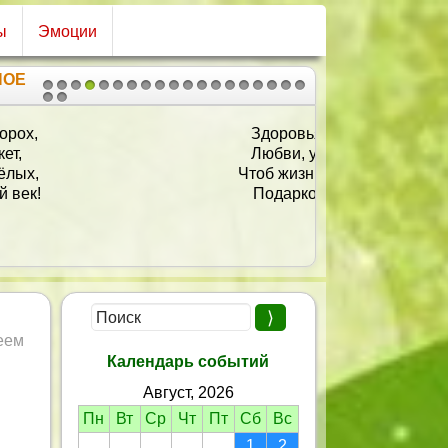
ы
Эмоции
НОЕ
1
2
3
4
5
6
7
8
9
10
11
12
13
14
15
16
17
18
19
20
21
Здоровья, радости, добра,
Любви, удачи, настроенья!
Чтоб жизнь счастливою была,
Подарков уйму и везенья!
еем
Календарь событий
Август, 2026
Пн
Вт
Ср
Чт
Пт
Сб
Вс
1
2