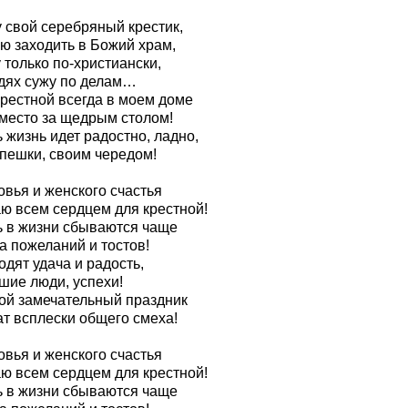
 свой серебряный крестик,
ю заходить в Божий храм,
 только по-христиански,
дях сужу по делам…
крестной всегда в моем доме
 место за щедрым столом!
 жизнь идет радостно, ладно,
спешки, своим чередом!
овья и женского счастья
ю всем сердцем для крестной!
ь в жизни сбываются чаще
а пожеланий и тостов!
дят удача и радость,
шие люди, успехи!
кой замечательный праздник
ат всплески общего смеха!
овья и женского счастья
ю всем сердцем для крестной!
ь в жизни сбываются чаще