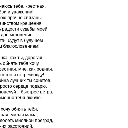
аюсь тебе, крестная,
бви и уважении!
бою прочно связаны
аинством крещения.
ь радости судьбы моей
ждое мгновение
еты будут в будущем
м благословением!
ка, как ты, дорогая,
 обнять тебя хочу,
рестная, мне, как родная,
петно я встречи жду!
ойна лучших ты сонетов,
просто сердце подарю,
поцелуй – быстрее ветра,
аменно тебя люблю.
 хочу обнять тебя,
тная, милая мама,
долеть миллион преград,
ких расстояний,