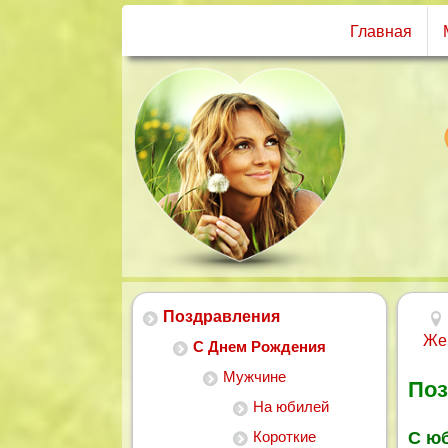
Главная
Поздравления
Же
С Днем Рождения
Мужчине
Поз
На юбилей
Короткие
С ю