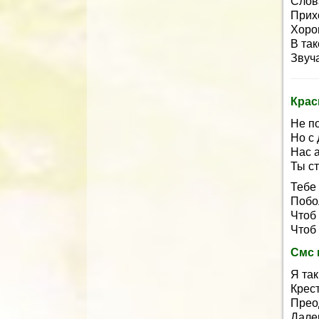
Слов
Прихо
Хоро
В та
Звуч
Крас
Не по
Но с 
Нас 
Ты с
Тебе
Побо
Чтоб
Чтоб 
Смс 
Я так
Крес
Прео
Дале