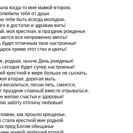
ала когда-то мне мамой второю,
полюбила тебя от души.
ю тебе быть всегда молодою,
го в достатке и здравии жить!
й, моя крестная, в праздник рожденья
аются все непременно мечты!
ь будет отличным твое настроенье!
арок прими этот стих и цветы!
я, родная, нынче День рожденья!
 сегодня будет супер настроенье!
ей крестной в мире больше не сыскать,
моя вторая, дорогая мать.
 веселиться, песни петь, смеятся,
от праздник славный вместе отрываться.
е желаю счастья и здоровья!
вою заботу отплачу любовью!
 помню, как прошло крещенье,
 стала крестной мне родной.
ла пред Богом обещанье
 мне мамой любящей второй.