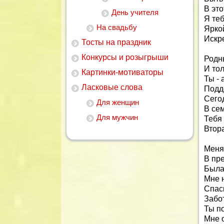
В это
День учителя
Я те
На свадьбу
Ярко
Искр
Тосты на праздник
Конкурсы и розыгрыши
Родны
И тол
Картинки-мотиваторы
Ты - 
Ласковые слова
Подд
Сего
Для женщин
В се
Для мужчин
Тебя
Втора
Меня
В пр
Была
Мне н
Спаси
Забот
Ты п
Мне о