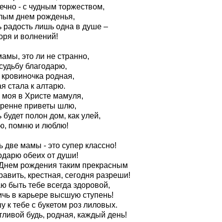
ечно - с чудным торжеством,
лым днем рожденья,
ь радость лишь одна в душе –
оря и волнений!
амы, это ли не странно,
судьбу благодарю,
 кровиночка родная,
я стала к алтарю.
 моя в Христе мамуля,
кренне приветы шлю,
 будет полон дом, как улей,
ю, помню и люблю!
 две мамы - это супер классно!
одарю обеих от души!
 Днем рождения таким прекрасным
авить, крестная, сегодня разреши!
ю быть тебе всегда здоровой,
ичь в карьере высшую ступень!
 к тебе с букетом роз лиловых.
ливой будь, родная, каждый день!