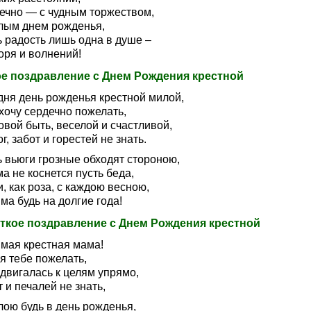
ечно — с чудным торжеством,
лым днем рожденья,
ь радость лишь одна в душе –
оря и волнений!
е поздравление с Днем Рождения крестной
дня день рожденья крестной милой,
хочу сердечно пожелать,
вой быть, веселой и счастливой,
г, забот и горестей не знать.
ь вьюги грозные обходят стороною,
а не коснется пусть беда,
, как роза, с каждою весною,
а будь на долгие года!
ткое поздравление с Днем Рождения крестной
мая крестная мама!
я тебе пожелать,
двигалась к целям упрямо,
 и печалей не знать,
лою будь в день рожденья,