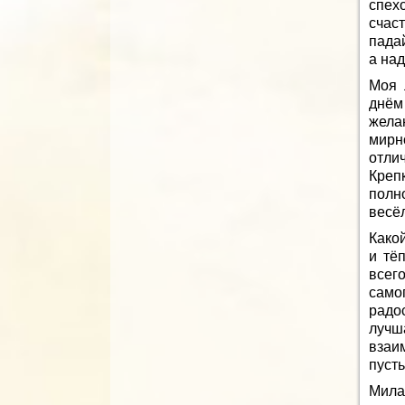
спехо
счаст
падай
а над
Моя 
днём
желаю
мирн
отли
Крепк
полн
весёл
Како
и тё
всего
само
радо
лучш
взаи
пусть
Мила