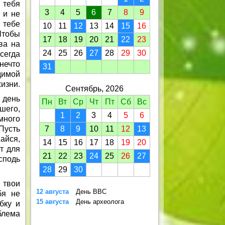
Здоровья больше, и любви.
 тебя
3
4
5
6
7
8
9
Мимо пусть пройдут ненастья
 и не
И пусть сбываются мечты!
 тебе
10
11
12
13
14
15
16
Чтобы
17
18
19
20
21
22
23
ва на
24
25
26
27
28
29
30
сегда
нечто
31
димой
изни.
Сентябрь, 2026
 день
Пн
Вт
Ср
Чт
Пт
Сб
Вс
шего,
1
2
3
4
5
6
много
Пусть
7
8
9
10
11
12
13
айся,
14
15
16
17
18
19
20
т для
21
22
23
24
25
26
27
сподь
28
29
30
 твои
12 августа
День ВВС
бя не
15 августа
День археолога
бку и
блема