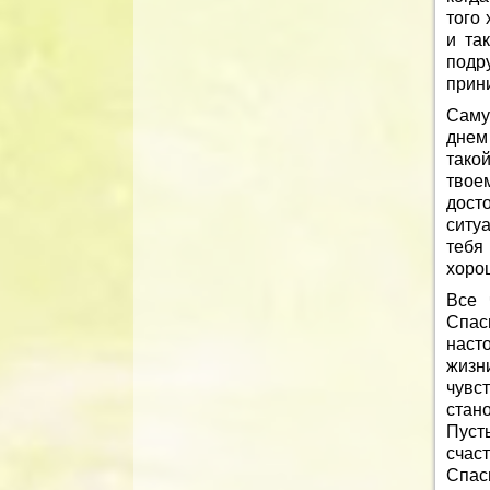
того 
и та
подр
прин
Саму
днем
такой
твое
дост
ситу
тебя
хорош
Все 
Спас
наст
жизн
чувс
стан
Пуст
счаст
Спас