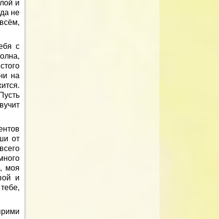
ёлой и
да не
 всём,
ебя с
олна,
стого
ни на
ится.
 Пусть
вучит
ентов
ши от
всего
много
, моя
вой и
тебе,
прими