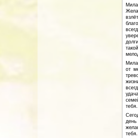
Мила
Жела
взл
благ
всег
увер
долг
тако
мело
Мила
от м
трево
жизни
всегд
удач
семе
тебя.
Сего
день 
жела
тебя