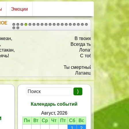
ы
Эмоции
НОЕ
1
2
3
4
5
6
7
8
9
10
11
12
13
14
15
16
17
18
19
20
21
В твоих руках горит работа,
сегда ты садишь где-то что-то.
Лопата, грабли и ведро
С тобою робят заодно.
мертный бой ведешь с мокрицей,
Латаешь дыры на теплице,
Навоз таскаешь в огород,
Цветы сажаешь у ворот.
Работа пусть не утомляет,
Рассада стимул прибавляет.
Календарь событий
Тебе останется тогда
Август, 2026
Не огорчаться никогда!
и
Пн
Вт
Ср
Чт
Пт
Сб
Вс
сть много-много будет счастья,
1
2