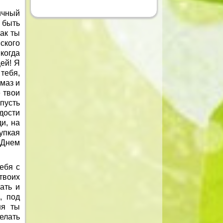
ичный
 быть
ак ты
ского
икогда
ей! Я
тебя,
лмаз и
 твои
пусть
дости
и, на
упкая
 Днем
ебя с
твоих
ать и
, под
ня ты
елать