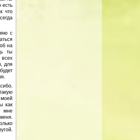
о есть
к что
сегда
ляю с
аться
об на
дь ты
 всех
, для
будет
я.
сибо.
такую
 моей
ы как
а мне
меня.
олько
ругой.