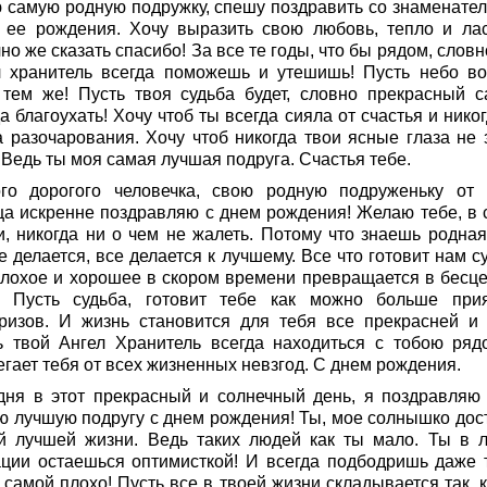
 самую родную подружку, спешу поздравить со знаменате
 ее рождения. Хочу выразить свою любовь, тепло и лас
но же сказать спасибо! За все те годы, что бы рядом, слов
л хранитель всегда поможешь и утешишь! Пусть небо во
 тем же! Пусть твоя судьба будет, словно прекрасный 
а благоухать! Хочу чтоб ты всегда сияла от счастья и нико
а разочарования. Хочу чтоб никогда твои ясные глаза не 
 Ведь ты моя самая лучшая подруга. Счастья тебе.
го дорогого человечка, свою родную подруженьку от 
ца искренне поздравляю с днем рождения! Желаю тебе, в 
и, никогда ни о чем не жалеть. Потому что знаешь родная,
е делается, все делается к лучшему. Все что готовит нам с
плохое и хорошее в скором времени превращается в бесц
. Пусть судьба, готовит тебе как можно больше при
ризов. И жизнь становится для тебя все прекрасней и 
ь твой Ангел Хранитель всегда находиться с тобою ряд
гает тебя от всех жизненных невзгод. С днем рождения.
дня в этот прекрасный и солнечный день, я поздравляю
ю лучшую подругу с днем рождения! Ты, мое солнышко дос
й лучшей жизни. Ведь таких людей как ты мало. Ты в 
ации остаешься оптимисткой! И всегда подбодришь даже т
 самой плохо! Пусть все в твоей жизни складывается так, 