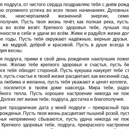
я подруга, от чистого сердца поздравляю тебя с днём рожд
ю огромного успеха во всех твоих начинаниях. Духовных
ётов, неисчерпаемой жизненной энергии, семей
ополучия. Пусть твоя жизнь течёт, как полная река, пусть
да во всём везёт. Крепкого здоровья тебе, лучшая под
енности в себе и удачи во всём. Живи и радуйся жизни дол
ие годы. Пусть тебя окружают надёжные, верные друзья.
й же мудрой, доброй и красивой. Пусть в душе всегда з
дия весны.
я подруга, прими в свой день рождения наилучшие поже
еня. Желаю тебе крепкого здоровья и счастья, пусть б
ги тебя обходят стороной. Пусть кукушка накукует тебе ст
, пусть счастье в твоей жизни расцветает, как весенний сад
а любима и желанна, пусть тебя уважают и ценят коллеги, 
а поселится в твоём доме навсегда. Мира тебе, радо
йного тепла. Пусть хорошее настроение никогда не пок
 Долгих лет жизни тебе, подруга, достатка и благополучия.
дня праздничная дата у моей подруги – прекрасный пра
рожденья. Пусть твоя жизнь расцветает пышной розой, пуст
нья непременно сбываются, пусть удача никогда не пок
. Крепкого здоровья тебе, подруга, прекрасного настроени