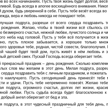
в во всех начинаниях. Пусть твоя жизнь будет долгой, вес
ливой. Будь всегда в апогее восхищённого внимания. Никог
 духом, будь уверенной в себе. Пусть тебе везёт всегда во
ежда, вера и любовь никогда не покидают тебя.
лучшая подруга, разреши от всего сердца поздравить т
 рождения. Желаю, чтобы в твоей жизни всё сбылось сп
 безмерного счастья, нежной любви, лучистого солнца и чи
ого неба над головой. Пусть у тебя всё получается в жиз
чно, пусть плохое забывается, а хорошее только множ
ого здоровья тебе, родная, чистой совести, благополучия.
ой чашей будет твой дом, пусть живёт в нём любовь и з
ый детский смех. Пускай Господь всегда оберегает тебя.
й прекрасный праздник – день рождения. Сколько комплем
плых слов мы желаем в этот день. Милая подруга, разре
 сердца поздравить тебя с личным праздником, и пожелать 
го наилучшего. Пусть сегодняшний день принесёт тебе 
сти и удачи. Пусть тебе непременно повезёт. Желаю тебе
ая подруга, огромного счастья, долгих лет жизни, краси
мной любви. Пусть судьба всегда будет благосклонною к 
 добрый ангел оберегает от бед и зла.
я подруга, в этот чудесный праздничный для тебя день, 