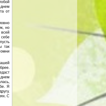
тобой
 днем
та от
ловно
к, но
 всей
 себе
пусть
ы так
Помни
нашей
брее.
едаст
 днем
лась,
бе. Я
ругу.
иях. С