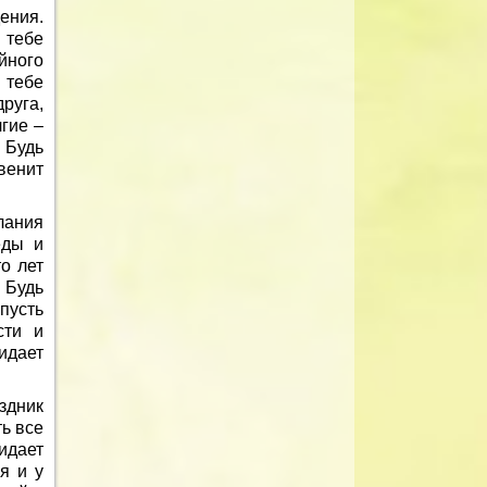
ения.
 тебе
ного
 тебе
руга,
гие –
 Будь
венит
лания
еды и
о лет
. Будь
пусть
сти и
идает
здник
ь все
идает
я и у