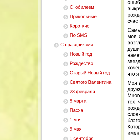
ошиб
С юбилеем
выкр
рожд
Прикольные
счаст
Короткие
Самы
По SMS
моя 
возг
С праздниками
души
Новый год
наме
звез
Рождество
хоче
Старый Новый год
что я
Святого Валентина
Моя 
друж
23 февраля
Мног
8 марта
тех 
рожд
Пасха
слов
1 мая
благ
Котор
9 мая
имен
1 сентября