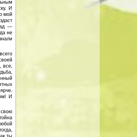
льным
ку. И
но мой
здаст
сад —
гда не
знали
всего
своей
 все,
удьба,
енный
ятных
ярче.
ом! И
 свою
тойна
любой
огда,
как ты