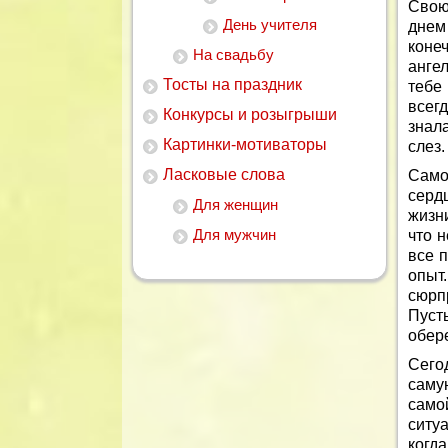
Свою
День учителя
днем
конеч
На свадьбу
анге
Тосты на праздник
тебе
всегд
Конкурсы и розыгрыши
знал
Картинки-мотиваторы
слез.
Ласковые слова
Само
серд
Для женщин
жизн
Для мужчин
что н
все 
опыт
сюрп
Пуст
обере
Сего
саму
само
ситу
когда