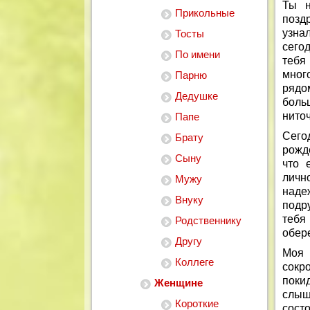
Ты н
Прикольные
позд
узна
Тосты
сего
По имени
тебя
мног
Парню
рядо
Дедушке
боль
ниточ
Папе
Сего
Брату
рожд
Сыну
что 
личн
Мужу
наде
Внуку
подр
тебя
Родственнику
обере
Другу
Моя 
Коллеге
сокр
поки
Женщине
слыш
Короткие
сост