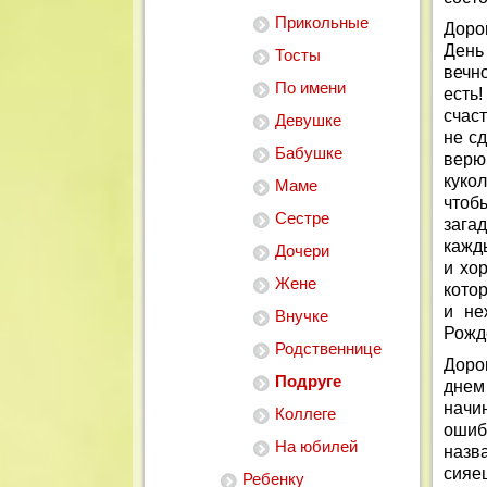
Прикольные
Доро
День
Тосты
вечно
По имени
есть
счаст
Девушке
не с
Бабушке
верю
кукол
Маме
чтобы
Сестре
зага
кажд
Дочери
и хо
Жене
кото
и не
Внучке
Рожд
Родственнице
Доро
Подруге
днем
начи
Коллеге
ошиб
На юбилей
назв
сияе
Ребенку