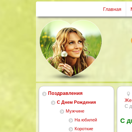
Главная
Поздравления
Же
С Днем Рождения
С 
Мужчине
С д
На юбилей
Короткие