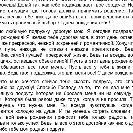
хочешь! Делай так, как тебе подсказывает твое сердечко! Н
кие ситуации, где голова должна принимать решение. Та
уга желаю тебе никогда не ошибаться в твоих решениях и в
имать правильный выбор. С днем рождения тебя!
ю любимую подружку, дорогую мою. Я сегодня поздрав
 рождения! Я желаю тебе дорогая моя, в этот день, остав
 же прекрасной, нежной искренней и романтичной. Хочу, чт
м пути, никогда не ставали никакие препятствия. Ве
ойна самой лучшей, прекрасной жизни. Ведь ты всегда, во
ациях, остаешься объективной! Пусть в этот день рождения
 сбываются все твои мечты. Пусть все у тебя в жизни 
о. Ведь твоя поддержка, это для меня все! С днем рождени
что мне хочется сейчас тебе сказать подруга, это спа
ибо за дружбу! Спасибо Господу за то, что он дал мне 
оящую подругу. Которая не бросала меня ни на секунду
и. Которая была рядом даже тогда, когда я не просила. Т
твуешь что нужна мне. Ты всегда чувствуешь, когд
овится холодно на душе. И ты умеешь согреть словами 
ь твой день рождения приносит тебе только радость, т
ье и только успех! Ведь ты всего этого достойна как никто д
ибо тебе моя родная подруга.