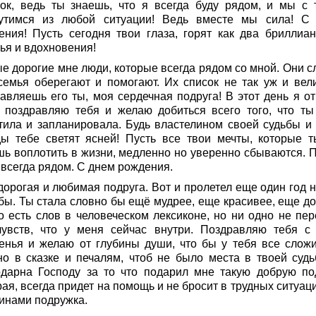
ок, ведь ты знаешь, что я всегда буду рядом, и мы с 
утимся из любой ситуации! Ведь вместе мы сила! С
ения! Пусть сегодня твои глаза, горят как два бриллиан
ья и вдохновения!
е дорогие мне люди, которые всегда рядом со мной. Они с
семья оберегают и помогают. Их список не так уж и вели
лавляешь его ты, моя сердечная подруга! В этот день я от
 поздравляю тебя и желаю добиться всего того, что ты
тила и запланировала. Будь властелином своей судьбы и 
ды тебе светят ясней! Пусть все твои мечты, которые т
шь воплотить в жизни, медленно но уверенно сбываются. 
 всегда рядом. С днем рождения.
дорогая и любимая подруга. Вот и пролетел еще один год 
бы. Ты стала словно бы ещё мудрее, еще красивее, еще до
о есть слов в человеческом лексиконе, но ни одно не пер
чувств, что у меня сейчас внутри. Поздравляю тебя с
енья и желаю от глубины души, что бы у тебя все сложи
но в сказке и печалям, чтоб не было места в твоей судь
одарна Господу за то что подарил мне такую добрую под
ая, всегда придет на помощь и не бросит в трудных ситуац
инами подружка.