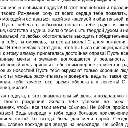
гая моя и любимая подруга! В этот волшебный и праздн
 твоего Рождения, хочу от всего сердца тебе пожелать,
 молодой и оставаться такой же красивой и обаятельной, к
! Пусть небеса с избытком пошлют тебе радости, жен
ья, богатства и удачи. Желаю тебе быть твердой духом и н
даваться! Из любых обстоятельств выходить победительниц
 в тебя, ты сможешь, ты всегда могла! С днем рождения 
ка! Я тебе желаю в этот день, чтоб ты была сияющей, как а
 к этому алмазу, прилагалась достойная оправа! Пусть все
данные мечты и желания воплощаются в реальность, 
ый новый день приносит тебе неимоверное количество ра
роших новостей! Пусть тебя окружают только хорошие люд
рых ты можешь рассчитывать и доверять, ведь ты такая хр
жная, тебя хочется все время оберегать и лелеять! С
ения, милая!
гая подруга, в этот знаменательный день, я поздравляю т
 твоего рождения! Желаю тебе успехов во всех 
наниях, чтобы все твои мечты сбылись! Не бойся пробов
аться! Ведь впереди у тебя одно большое приключение
анием жизнь! Ты всегда была для меня порой. Сегод
шь, словно восходящая звезда на небосводе! Не бойся д