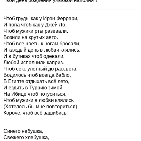
Твой день рождения улыбкой наполнят!
Чтоб грудь, как у Ирэн Феррари,
И попа чтоб как у Джей Ло.
Чтоб мужики рты разевали,
Возили на крутых авто.
Чтоб все цветы к ногам бросали,
И каждый день в любви клялись,
И в бутиках чтоб одевали,
Любой исполнили каприз.
Чтоб секс улетный до рассвета,
Водилось чтоб всегда бабло,
В Египте отдыхать всё лето,
И ездить в Турцию зимой.
На Ибице чтоб потуситься,
Чтоб мужики в любви клялись
(Хотелось бы мне повториться).
Короче, чтоб всё зашибись!
Синего небушка,
Свежего хлебушка,