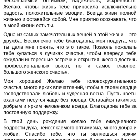
нескончаемый оптимизм, надежность, искренность.
Желаю, чтобы жизнь тебе приносила исключительно
радость, положительные эмоции. Всегда живи полной
жизнью и оставайся собой. Мне приятно осознавать, что
в моей жизни есть ты.
Одна из самых замечательных вещей в этой жизни – это
дружба. Бесконечно тебе благодарна, моя подруга, что
ты дала мне понять, что это такое. Позволь пожелать
тебе купаться в лучиках счастья, чтобы впереди тебя
ожидали интересные встречи и открытия, желаю достичь
профессиональных высот, но и самое главное,
большого женского счастья.
Моя хорошая! Желаю тебе головокружительного
счастья, много ярких впечатлений, чтобы в твоем сердце
господствовали любовь и чудесная весна. Пусть цветы
охапками несутся чаще без повода. Оставайся таким же
добрым и ярким человечком всегда. Благодарна тебе за
постоянную поддержку.
В твой день рождения желаю тебе ежедневного
бодрости духа, неиссякаемого оптимизма, много добра и
любви. Спасибо тебе, что ты являешься ярким