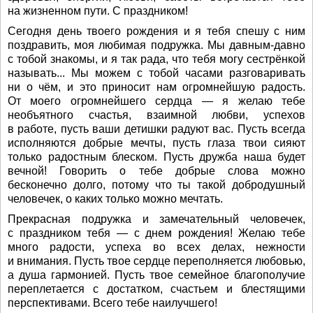
на жизненном пути. С праздником!
Сегодня день твоего рождения и я тебя спешу с ним
поздравить, моя любимая подружка. Мы давным-давно
с тобой знакомы, и я так рада, что тебя могу сестрёнкой
называть... Мы можем с тобой часами разговаривать
ни о чём, и это приносит нам огромнейшую радость.
От моего огромнейшего сердца — я желаю тебе
необъятного счастья, взаимной любви, успехов
в работе, пусть ваши детишки радуют вас. Пусть всегда
исполняются добрые мечты, пусть глаза твои сияют
только радостным блеском. Пусть дружба наша будет
вечной! Говорить о тебе добрые слова можно
бесконечно долго, потому что ты такой добродушный
человечек, о каких только можно мечтать.
Прекрасная подружка и замечательный человечек,
с праздником тебя — с днем рождения! Желаю тебе
много радости, успеха во всех делах, нежности
и внимания. Пусть твое сердце переполняется любовью,
а душа гармонией. Пусть твое семейное благополучие
переплетается с достатком, счастьем и блестящими
перспективами. Всего тебе наилучшего!