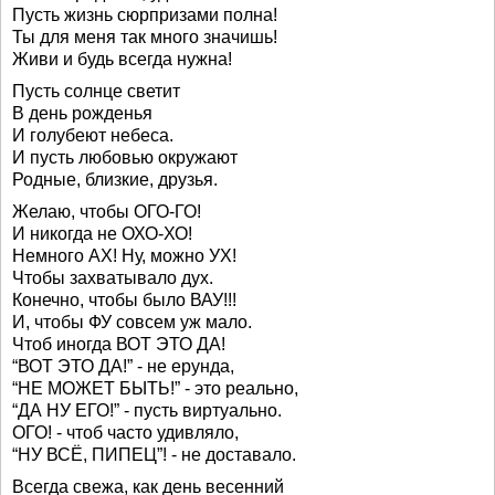
Пусть жизнь сюрпризами полна!
Ты для меня так много значишь!
Живи и будь всегда нужна!
Пусть солнце светит
В день рожденья
И голубеют небеса.
И пусть любовью окружают
Родные, близкие, друзья.
Желаю, чтобы ОГО-ГО!
И никогда не ОХО-ХО!
Немного АХ! Ну, можно УХ!
Чтобы захватывало дух.
Конечно, чтобы было ВАУ!!!
И, чтобы ФУ совсем уж мало.
Чтоб иногда ВОТ ЭТО ДА!
“ВОТ ЭТО ДА!” - не ерунда,
“НЕ МОЖЕТ БЫТЬ!” - это реально,
“ДА НУ ЕГО!” - пусть виртуально.
ОГО! - чтоб часто удивляло,
“НУ ВСЁ, ПИПЕЦ”! - не доставало.
Всегда свежа, как день весенний