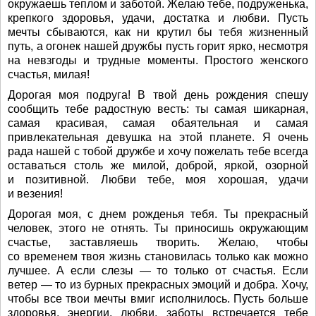
окружаешь теплом и заботой. Желаю тебе, подруженька,
крепкого здоровья, удачи, достатка и любви. Пусть
мечты сбываются, как ни крутил бы тебя жизненный
путь, а огонек нашей дружбы пусть горит ярко, несмотря
на невзгоды и трудные моменты. Простого женского
счастья, милая!
Дорогая моя подруга! В твой день рождения спешу
сообщить тебе радостную весть: ты самая шикарная,
самая красивая, самая обаятельная и самая
привлекательная девушка на этой планете. Я очень
рада нашей с тобой дружбе и хочу пожелать тебе всегда
оставаться столь же милой, доброй, яркой, озорной
и позитивной. Любви тебе, моя хорошая, удачи
и везения!
Дорогая моя, с днем рожденья тебя. Ты прекрасный
человек, этого не отнять. Ты приносишь окружающим
счастье, заставляешь творить. Желаю, чтобы
со временем твоя жизнь становилась только как можно
лучшее. А если слезы — то только от счастья. Если
ветер — то из бурных прекрасных эмоций и добра. Хочу,
чтобы все твои мечты вмиг исполнилось. Пусть больше
здоровья, энергии, любви, заботы встречается тебе