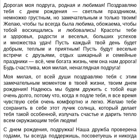
Дорогая моя подруга, родная и любимая! Поздравляю
тебя с днем рождения — светлым праздником,
немножко грустным, но замечательным и только твоим!
Желаю, чтобы ты всегда была любима, обожаема, чтобы
тобой восхищались и любовались! Красоты тебе
и здоровья, радости и веселья, больших успехов
и множества удач! Пусть каждый твой день будет
добрым, теплым и приятным! Пусть будут веселые
встречи с друзьями, отдых шикарный и семейные
праздники — всё, чем богата жизнь, чем она нам дорога!
Будь счастлива, моя милая, ненаглядная подруга!
Моя милая, от всей души поздравляю тебя с этим
замечательным моментом в твоей жизни, твоим днем
рождения! Надеюсь мы будем дружить с тобой еще
очень долго, потому что, когда я подле тебя, я все время
чувствую себя очень комфортно и легко. Желаю тебе
сохранить в себе этот лучик солнца, который делает
тебя такой особенной, излучать счастье и дарить тепло
всем окружающим тебя людям!
С днем рождения, подружка! Наша дружба проверена
годами, ты всегда поддержишь, посоветуешь и никогда