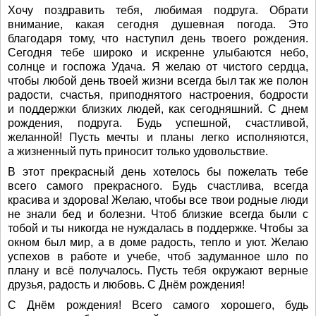
Хочу поздравить тебя, любимая подруга. Обрати
внимание, какая сегодня душевная погода. Это
благодаря тому, что наступил день твоего рождения.
Сегодня тебе широко и искренне улыбаются небо,
солнце и госпожа Удача. Я желаю от чистого сердца,
чтобы любой день твоей жизни всегда был так же полон
радости, счастья, приподнятого настроения, бодрости
и поддержки близких людей, как сегодняшний. С днем
рождения, подруга. Будь успешной, счастливой,
желанной! Пусть мечты и планы легко исполняются,
а жизненный путь приносит только удовольствие.
В этот прекрасный день хотелось бы пожелать тебе
всего самого прекрасного. Будь счастлива, всегда
красива и здорова! Желаю, чтобы все твои родные люди
не знали бед и болезни. Чтоб близкие всегда были с
тобой и ты никогда не нуждалась в поддержке. Чтобы за
окном был мир, а в доме радость, тепло и уют. Желаю
успехов в работе и учебе, чтоб задуманное шло по
плану и всё получалось. Пусть тебя окружают верные
друзья, радость и любовь. С Днём рождения!
С Днём рождения! Всего самого хорошего, будь