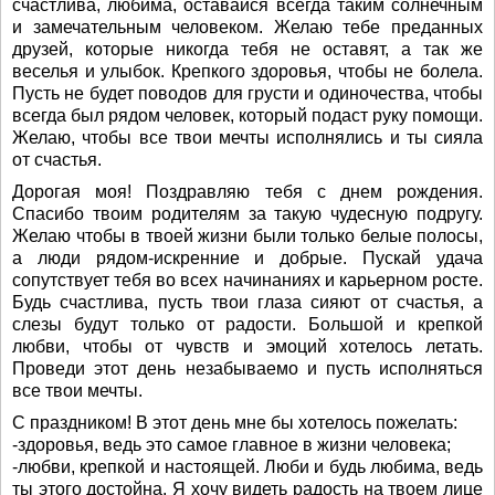
счастлива, любима, оставайся всегда таким солнечным
и замечательным человеком. Желаю тебе преданных
друзей, которые никогда тебя не оставят, а так же
веселья и улыбок. Крепкого здоровья, чтобы не болела.
Пусть не будет поводов для грусти и одиночества, чтобы
всегда был рядом человек, который подаст руку помощи.
Желаю, чтобы все твои мечты исполнялись и ты сияла
от счастья.
Дорогая моя! Поздравляю тебя с днем рождения.
Спасибо твоим родителям за такую чудесную подругу.
Желаю чтобы в твоей жизни были только белые полосы,
а люди рядом-искренние и добрые. Пускай удача
сопутствует тебя во всех начинаниях и карьерном росте.
Будь счастлива, пусть твои глаза сияют от счастья, а
слезы будут только от радости. Большой и крепкой
любви, чтобы от чувств и эмоций хотелось летать.
Проведи этот день незабываемо и пусть исполняться
все твои мечты.
С праздником! В этот день мне бы хотелось пожелать:
-здоровья, ведь это самое главное в жизни человека;
-любви, крепкой и настоящей. Люби и будь любима, ведь
ты этого достойна. Я хочу видеть радость на твоем лице