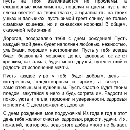
пусть на тебя взваливаются не проблемы, а
ежедневные комплименты, поцелуи и цветы; пусть не
слезы блестят на твоих глазах, а бриллианты на твоих
ушках и пальчиках; пусть зимой греет спинку не только
сиамская кошечка, но и канадская норочка! В общем,
сказочной тебе жизни!
Дорогая, поздравляю тебя с днем рождения! Пусть
каждый твой день будет наполнен любовью, нежностью,
улыбками, хорошим настроением. Пусть у тебя всегда
будет бездонный мешочек денег, здоровье остается
крепким, как алмаз, будет много друзей, путешествий и
радости от исполнения мечты.
Пусть каждое утро у тебя будет добрым, день —
интересным, плодотворным и ярким, а вечер —
замечательным и душевным. Пусть счастье будет твоим
пледом, закутайся в него и будь согрета им. Радости и
покоя, уюта и тепла, гармонии и уверенности, здоровья
и энергии. С днем рождения, дорогая!
С днем рождения, моя подружечка! Из года в год в этот
день тебе желают счастья, здоровья, радости, удачи. И я,
пожалуй, повторюсь, ведь этого добра много не бывает.