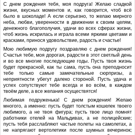
С днем рождения тебя, моя подруга! Желаю сладкой
жизни, вкусных моментов и, как говорится, чтоб всё
было в шоколаде! А если серьезно, то желаю мирного
неба, любви, уверенности в движении к своим целям,
денежного благополучия, удачи во всех сферах жизни,
чтоб жизнь искрилась и играла всеми яркими цветами и
красками, принося удовольствие, радость и счастье!
Мою любимую подругу поздравляю с днем рождения!
Счастья тебе, моя дорогая, радости в этот светлый день
и во все многие последующие годы. Пусть твоя жизнь
будет прекрасной, как ты сама, пусть она преподносит
тебе только самые замечательные сюрпризы, а
неприятности убегут далеко стороной. Пусть удача и
успех сопутствуют тебе всегда и во всём, в каждом
твоём деле, а все желания осуществятся!
Любимая подруженька! С днем рождения! Желаю
многого, а именно: пусть будет толстым кошелек твоего
любимого, а не твоя фигура; пусть твое лицо помнят
работники отелей на Мальдивах, а не полицейские;
пусть тебя расслабляют частые полеты на самолетах, а
не напрягают вертолетики после шумных вечеринок;