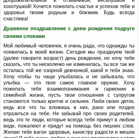
доброжелательной и отзывчивой, веселушкой и
хохотушкой! Хочется пожелать счастья и успехов тебе и
здоровья твоим родным и близким. Будь всегда
счастлива!
Душевное поздравление с днем рождения подруге
своими словами
Мой любимый человечек, я очень рада, что однажды ты
появилась в моей жизни. Сегодня мы празднуем твой
(далее говорите возраст) день рождения, но хочу тебе
сказать, что ты нисколечко не изменилась, ты все так же
осталась той же озорной девчонкой, какой я тебя знаю.
Хочу чтобы ты чаще улыбалась и не забывала, что
улыбка — это твое самое главное оружие. Хочу
пожелать тебя взаимопонимания и гармонии в
семейной жизни, пусть твои отношения с супругом
становятся только крепче и сильнее. Люби своих деток,
ведь все что ты вложишь в них, рано или поздно
отразиться на тебе. Не забывай про своих родителей,
ведь это те люди, которые всегда тебя примут в любом
виде, пожалеют и придут на помощь без лишних слов.
Желаю тебе вагон здоровья, канистру радости и мешок