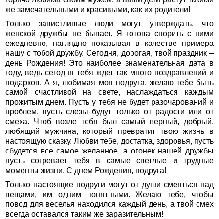
же замечательными и красивыми, как их родители!
Только завистливые люди могут утверждать, что
женской дружбы не бывает. Я готова спорить с ними
ежедневно, наглядно показывая в качестве примера
нашу с тобой дружбу. Сегодня, дорогая, твой праздник –
день Рождения! Это наиболее знаменательная дата в
году, ведь сегодня тебя ждет так много поздравлений и
подарков. А я, любимая моя подруга, желаю тебе быть
самой счастливой на свете, наслаждаться каждым
прожитым днем. Пусть у тебя не будет разочарований и
проблем, пусть слезы будут только от радости или от
смеха. Чтоб возле тебя был самый верный, добрый,
любящий мужчина, который превратит твою жизнь в
настоящую сказку. Любви тебе, достатка, здоровья, пусть
сбудется все самое желанное, а огонек нашей дружбы
пусть согревает тебя в самые светлые и трудные
моменты жизни. С днем Рождения, подруга!
Только настоящие подруги могут от души смеяться над
вещами, им одним понятными. Желаю тебе, чтобы
повод для веселья находился каждый день, а твой смех
всегда оставался таким же заразительным!