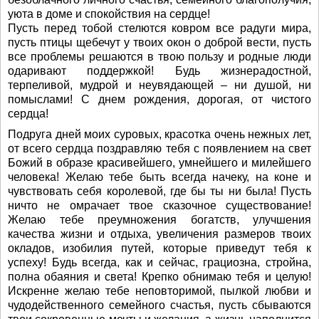
уюта в доме и спокойствия на сердце!
Пусть перед тобой стелются ковром все радуги мира,
пусть птицы щебечут у твоих окон о доброй вести, пусть
все проблемы решаются в твою пользу и родные люди
одаривают поддержкой! Будь жизнерадостной,
терпеливой, мудрой и неувядающей – ни душой, ни
помыслами! С днем рождения, дорогая, от чистого
сердца!
Подруга дней моих суровых, красотка очень нежных лет,
от всего сердца поздравляю тебя с появлением на свет
Божий в образе красивейшего, умнейшего и милейшего
человека! Желаю тебе быть всегда начеку, на коне и
чувствовать себя королевой, где бы ты ни была! Пусть
ничто не омрачает твое сказочное существование!
Желаю тебе преумножения богатств, улучшения
качества жизни и отдыха, увеличения размеров твоих
окладов, изобилия путей, которые приведут тебя к
успеху! Будь всегда, как и сейчас, грациозна, стройна,
полна обаяния и света! Крепко обнимаю тебя и целую!
Искренне желаю тебе неповторимой, пылкой любви и
чудодейственного семейного счастья, пусть сбываются