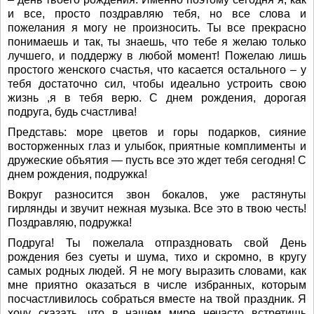
и все, просто поздравляю тебя, но все слова и
пожелания я могу не произносить. Ты все прекрасно
понимаешь и так, ты знаешь, что тебе я желаю только
лучшего, и поддержу в любой момент! Пожелаю лишь
простого женского счастья, что касается остального – у
тебя достаточно сил, чтобы идеально устроить свою
жизнь ,я в тебя верю. С днем рождения, дорогая
подруга, будь счастлива!
Представь: море цветов и горы подарков, сияние
восторженных глаз и улыбок, приятные комплименты и
дружеские объятия — пусть все это ждет тебя сегодня! С
днем рождения, подружка!
Вокруг разносится звон бокалов, уже растянуты
гирлянды и звучит нежная музыка. Все это в твою честь!
Поздравляю, подружка!
Подруга! Ты пожелала отпраздновать свой День
рождения без суеты и шума, тихо и скромно, в кругу
самых родных людей. Я не могу выразить словами, как
мне приятно оказаться в числе избранных, которым
посчастливилось собраться вместе на твой праздник. Я
хочу сказать, что в нашем мире нечасто встретишь