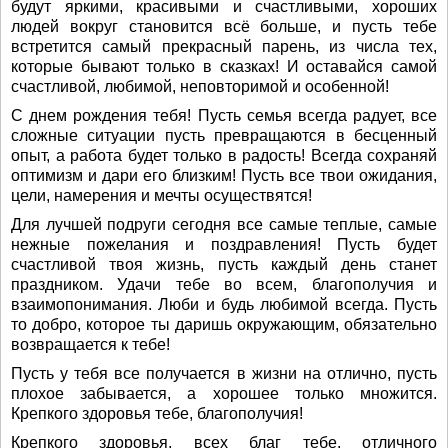
будут яркими, красивыми и счастливыми, хороших
людей вокруг становится всё больше, и пусть тебе
встретится самый прекрасный парень, из числа тех,
которые бывают только в сказках! И оставайся самой
счастливой, любимой, неповторимой и особенной!
С днем рождения тебя! Пусть семья всегда радует, все
сложные ситуации пусть превращаются в бесценный
опыт, а работа будет только в радость! Всегда сохраняй
оптимизм и дари его близким! Пусть все твои ожидания,
цели, намерения и мечты осуществятся!
Для лучшей подруги сегодня все самые теплые, самые
нежные пожелания и поздравления! Пусть будет
счастливой твоя жизнь, пусть каждый день станет
праздником. Удачи тебе во всем, благополучия и
взаимопонимания. Люби и будь любимой всегда. Пусть
то добро, которое ты даришь окружающим, обязательно
возвращается к тебе!
Пусть у тебя все получается в жизни на отлично, пусть
плохое забывается, а хорошее только множится.
Крепкого здоровья тебе, благополучия!
Крепкого здоровья, всех благ тебе, отличного