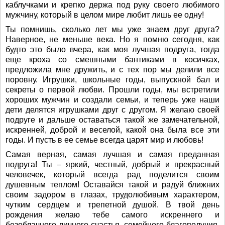
каблучками и крепко держа под руку своего любимого
мужчину, который в целом мире любит лишь ее одну!
Ты помнишь, сколько лет мы уже знаем друг друга?
Наверное, не меньше века. Но я помню сегодня, как
будто это было вчера, как моя лучшая подруга, тогда
еще кроха со смешными бантиками в косичках,
предложила мне дружить, и с тех пор мы делили все
поровну. Игрушки, школьные годы, выпускной бал и
секреты о первой любви. Прошли годы, мы встретили
хороших мужчин и создали семьи, и теперь уже наши
дети делятся игрушками друг с другом. Я желаю своей
подруге и дальше оставаться такой же замечательной,
искренней, доброй и веселой, какой она была все эти
годы. И пусть в ее семье всегда царят мир и любовь!
Самая верная, самая лучшая и самая преданная
подруга! Ты – яркий, честный, добрый и прекрасный
человечек, который всегда рад поделится своим
душевным теплом! Оставайся такой и радуй ближних
своим задором в глазах, трудолюбивым характером,
чутким сердцем и трепетной душой. В твой день
рождения желаю тебе самого искреннего и
безоблачного личного счастья, семейного благополучия,