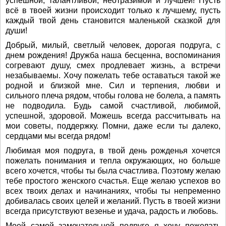
успешной, талантливой, неотразимой и лучшей! Пусть
всё в твоей жизни происходит только к лучшему, пусть
каждый твой день становится маленькой сказкой для
души!
Добрый, милый, светлый человек, дорогая подруга, с
днем рождения! Дружба наша бесценна, воспоминания
согревают душу, смех продлевает жизнь, а встречи
незабываемы. Хочу пожелать тебе оставаться такой же
родной и близкой мне. Сил и терпения, любви и
сильного плеча рядом, чтобы голова не болела, а память
не подводила. Будь самой счастливой, любимой,
успешной, здоровой. Можешь всегда рассчитывать на
мои советы, поддержку. Помни, даже если ты далеко,
сердцами мы всегда рядом!
Любимая моя подруга, в твой день рожденья хочется
пожелать понимания и тепла окружающих, но больше
всего хочется, чтобы ты была счастлива. Поэтому желаю
тебе простого женского счастья. Еще желаю успехов во
всех твоих делах и начинаниях, чтобы ты непременно
добивалась своих целей и желаний. Пусть в твоей жизни
всегда присутствуют везенье и удача, радость и любовь.
Моей самой замечательной подруге я хочу пожелать