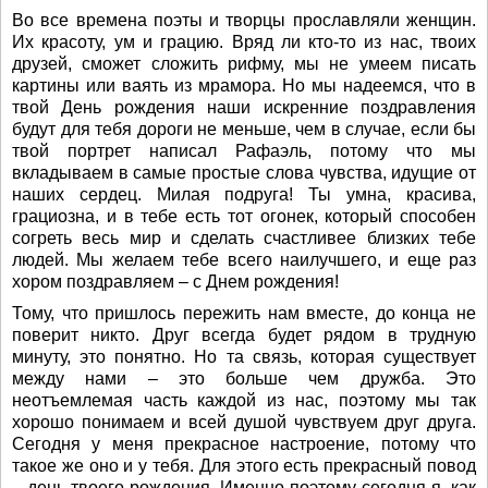
Во все времена поэты и творцы прославляли женщин.
Их красоту, ум и грацию. Вряд ли кто-то из нас, твоих
друзей, сможет сложить рифму, мы не умеем писать
картины или ваять из мрамора. Но мы надеемся, что в
твой День рождения наши искренние поздравления
будут для тебя дороги не меньше, чем в случае, если бы
твой портрет написал Рафаэль, потому что мы
вкладываем в самые простые слова чувства, идущие от
наших сердец. Милая подруга! Ты умна, красива,
грациозна, и в тебе есть тот огонек, который способен
согреть весь мир и сделать счастливее близких тебе
людей. Мы желаем тебе всего наилучшего, и еще раз
хором поздравляем – с Днем рождения!
Тому, что пришлось пережить нам вместе, до конца не
поверит никто. Друг всегда будет рядом в трудную
минуту, это понятно. Но та связь, которая существует
между нами – это больше чем дружба. Это
неотъемлемая часть каждой из нас, поэтому мы так
хорошо понимаем и всей душой чувствуем друг друга.
Сегодня у меня прекрасное настроение, потому что
такое же оно и у тебя. Для этого есть прекрасный повод
– день твоего рождения. Именно поэтому сегодня я, как