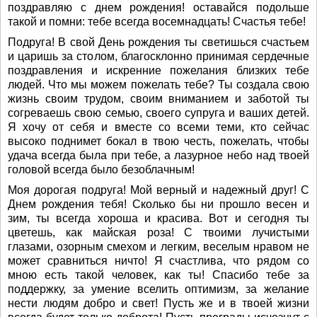
поздравляю с днем рождения! оставайся подольше
такой и помни: тебе всегда восемнадцать! Счастья тебе!
Подруга! В свой День рождения ты светишься счастьем
и царишь за столом, благосклонно принимая сердечные
поздравления и искренние пожелания близких тебе
людей. Что мы можем пожелать тебе? Ты создала свою
жизнь своим трудом, своим вниманием и заботой ты
согреваешь свою семью, своего супруга и ваших детей.
Я хочу от себя и вместе со всеми теми, кто сейчас
высоко поднимет бокал в твою честь, пожелать, чтобы
удача всегда была при тебе, а лазурное небо над твоей
головой всегда было безоблачным!
Моя дорогая подруга! Мой верный и надежный друг! С
Днем рождения тебя! Сколько бы ни прошло весен и
зим, ты всегда хороша и красива. Вот и сегодня ты
цветешь, как майская роза! С твоими лучистыми
глазами, озорным смехом и легким, веселым нравом не
может сравниться ничто! Я счастлива, что рядом со
мною есть такой человек, как ты! Спасибо тебе за
поддержку, за умение вселить оптимизм, за желание
нести людям добро и свет! Пусть же и в твоей жизни