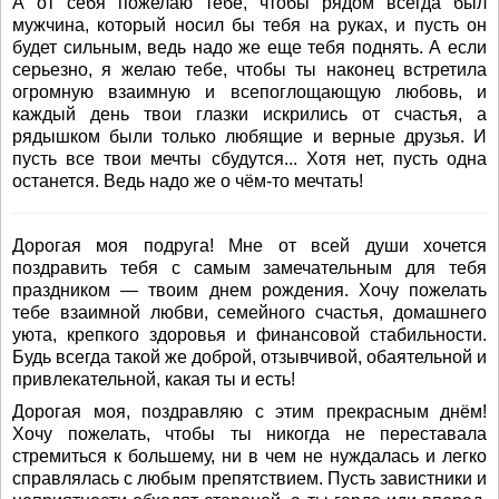
А от себя пожелаю тебе, чтобы рядом всегда был
мужчина, который носил бы тебя на руках, и пусть он
будет сильным, ведь надо же еще тебя поднять. А если
серьезно, я желаю тебе, чтобы ты наконец встретила
огромную взаимную и всепоглощающую любовь, и
каждый день твои глазки искрились от счастья, а
рядышком были только любящие и верные друзья. И
пусть все твои мечты сбудутся... Хотя нет, пусть одна
останется. Ведь надо же о чём-то мечтать!
Дорогая моя подруга! Мне от всей души хочется
поздравить тебя с самым замечательным для тебя
праздником — твоим днем рождения. Хочу пожелать
тебе взаимной любви, семейного счастья, домашнего
уюта, крепкого здоровья и финансовой стабильности.
Будь всегда такой же доброй, отзывчивой, обаятельной и
привлекательной, какая ты и есть!
Дорогая моя, поздравляю с этим прекрасным днём!
Хочу пожелать, чтобы ты никогда не переставала
стремиться к большему, ни в чем не нуждалась и легко
справлялась с любым препятствием. Пусть завистники и