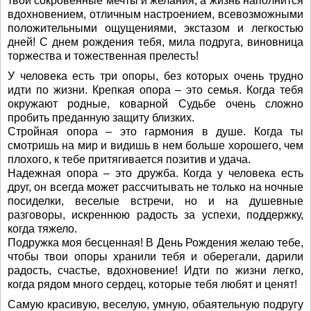
твои сокровенные мечты и желания, а жизнь наполнится
вдохновением, отличным настроением, всевозможными
положительными ощущениями, экстазом и легкостью
дней! С днем рождения тебя, мила подруга, виновница
торжества и тожественная прелесть!
У человека есть три опоры, без которых очень трудно
идти по жизни. Крепкая опора – это семья. Когда тебя
окружают родные, коварной Судьбе очень сложно
пробить преданную защиту близких.
Стройная опора – это гармония в душе. Когда ты
смотришь на мир и видишь в нем больше хорошего, чем
плохого, к тебе притягивается позитив и удача.
Надежная опора – это дружба. Когда у человека есть
друг, он всегда может рассчитывать не только на ночные
посиделки, веселые встречи, но и на душевные
разговоры, искреннюю радость за успехи, поддержку,
когда тяжело.
Подружка моя бесценная! В День Рождения желаю тебе,
чтобы твои опоры хранили тебя и оберегали, дарили
радость, счастье, вдохновение! Идти по жизни легко,
когда рядом много сердец, которые тебя любят и ценят!
Самую красивую, веселую, умную, обаятельную подругу