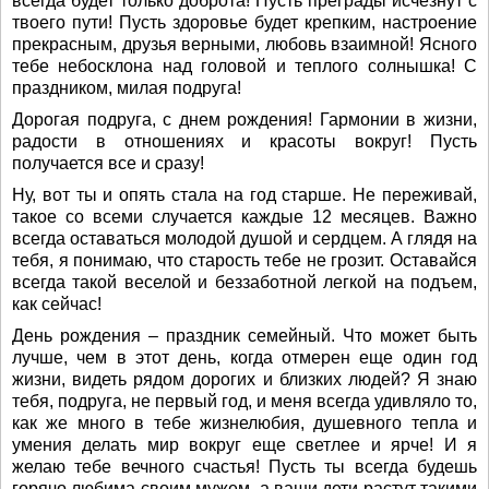
всегда будет только доброта! Пусть преграды исчезнут с
твоего пути! Пусть здоровье будет крепким, настроение
прекрасным, друзья верными, любовь взаимной! Ясного
тебе небосклона над головой и теплого солнышка! С
праздником, милая подруга!
Дорогая подруга, с днем рождения! Гармонии в жизни,
радости в отношениях и красоты вокруг! Пусть
получается все и сразу!
Ну, вот ты и опять стала на год старше. Не переживай,
такое со всеми случается каждые 12 месяцев. Важно
всегда оставаться молодой душой и сердцем. А глядя на
тебя, я понимаю, что старость тебе не грозит. Оставайся
всегда такой веселой и беззаботной легкой на подъем,
как сейчас!
День рождения – праздник семейный. Что может быть
лучше, чем в этот день, когда отмерен еще один год
жизни, видеть рядом дорогих и близких людей? Я знаю
тебя, подруга, не первый год, и меня всегда удивляло то,
как же много в тебе жизнелюбия, душевного тепла и
умения делать мир вокруг еще светлее и ярче! И я
желаю тебе вечного счастья! Пусть ты всегда будешь
горячо любима своим мужем, а ваши дети растут такими