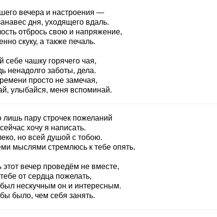
шего вечера и настроения —
занавес дня, уходящего вдаль.
лость отбрось свою и напряжение,
нно скуку, а также печаль.
 себе чашку горячего чая,
ь ненадолго заботы, дела.
времени просто не замечая,
ай, улыбайся, меня вспоминай.
о лишь пару строчек пожеланий
сейчас хочу я написать.
еко, но всей душой с тобою.
еми мыслями стремлюсь к тебе опять.
 этот вечер проведём не вместе,
тебе от сердца пожелать,
 был нескучным он и интересным.
бы было, чем себя занять.