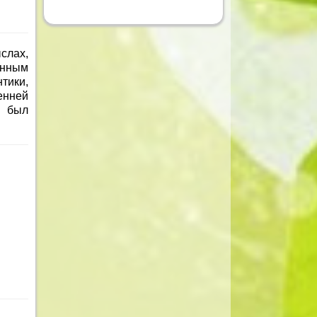
слах,
енным
тики,
енней
р был