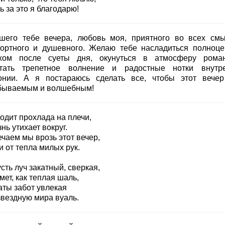
 за это я благодарю!
шего тебе вечера, любовь моя, приятного во всех смы
ортного и душевного. Желаю тебе насладиться полноц
хом после суеты дня, окунуться в атмосферу роман
тать трепетное волнение и радостные нотки внутр
онии. А я постараюсь сделать все, чтобы этот вече
бываемым и волшебным!
одит прохлада на плечи,
нь утихает вокруг.
чаем мы врозь этот вечер,
 от тепла милых рук.
сть луч закатный, сверкая,
ет, как теплая шаль,
аты забот увлекая
звездную мира вуаль.