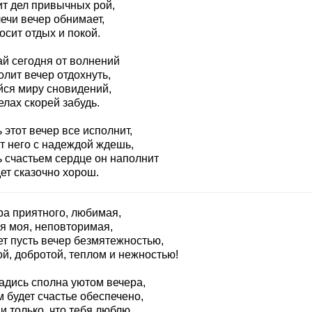
ит дел привычных рой,
ечи вечер обнимает,
сит отдых и покой.
ай сегодня от волнений
лит вечер отдохнуть,
йся миру сновидений,
елах скорей забудь.
 этот вечер все исполнит,
т него с надеждой ждешь,
ь счастьем сердце он наполнит
ет сказочно хорош.
ра приятного, любимая,
я моя, неповторимая,
ет пусть вечер безмятежностью,
й, добротой, теплом и нежностью!
адись сполна уютом вечера,
 будет счастье обеспечено,
 только, что тебя люблю,