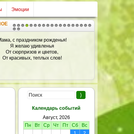
ы
Эмоции
НОЕ
1
2
3
4
5
6
7
8
9
10
11
12
13
14
15
16
17
18
19
20
21
ама, с праздником рожденья!
Я желаю удивленья
От сюрпризов и цветов,
От красивых, теплых слов!
Календарь событий
Август, 2026
Пн
Вт
Ср
Чт
Пт
Сб
Вс
1
2