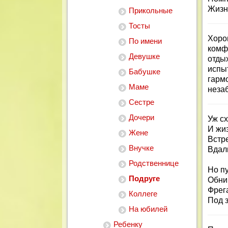
Жизнь
Прикольные
Тосты
Хоро
По имени
комф
Девушке
отды
испы
Бабушке
гарм
Маме
неза
Сестре
Дочери
Уж сх
И жиз
Жене
Встре
Внучке
Вдали
Родственнице
Но пу
Подруге
Обним
Фрег
Коллеге
Под 
На юбилей
Ребенку