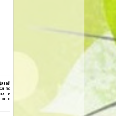
Давай
ся по
тья и
тного