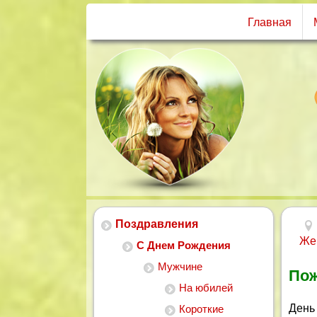
Главная
Поздравления
Же
С Днем Рождения
Мужчине
Пож
На юбилей
День
Короткие