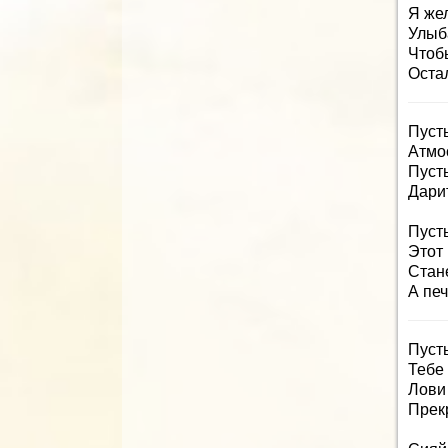
Я жел
Улыб
Чтоб
Остал
Пуст
Атмо
Пусть
Дари
Пуст
Этот 
Стан
А печ
Пусть
Тебе
Лови 
Прек