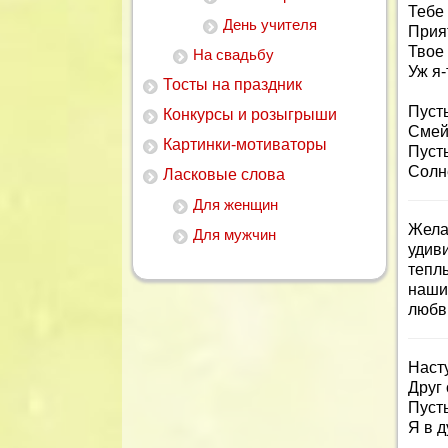
Тебе
День учителя
Прия
Твое
На свадьбу
Уж я-
Тосты на праздник
Пусть
Конкурсы и розыгрыши
Смей
Картинки-мотиваторы
Пуст
Солн
Ласковые слова
Для женщин
Жела
Для мужчин
удив
тепл
наши
любв
Наст
Друг 
Пусть
Я в 