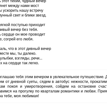
 этот тихий, чудный вечер
янет между нами мост
ы ускорить нашу встречу
унный свет и блики звезд.
мягкой поступью приходит
ивый вечер без тебя.
ь сердце он мое проводит
е, согрей его любя.
аль, что в этот дивный вечер
есте мы, ты далеко.
улыбки, взгляды, речи...
х на сердце так легко.
иглашаю тебя этим вечером в увлекательное путешествие. 
им от дневной суеты, сядем в автобус нежности, прокатим
кам покоя и умиротворения, сойдем на остановке счас
авимся на прогулку по кварталам романтики и любви. Прия
ра тебе, моя любимая!