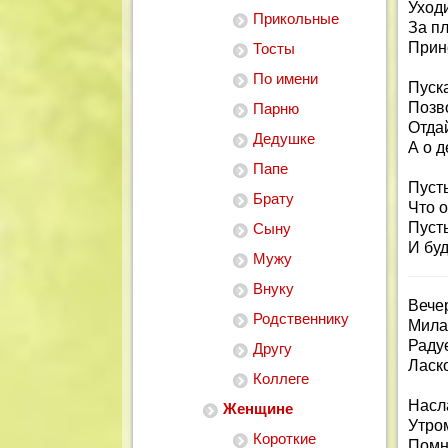
Уход
Прикольные
За пл
Прино
Тосты
По имени
Пуск
Позво
Парню
Отда
Дедушке
А о д
Папе
Пусть
Брату
Что о
Пуст
Сыну
И буд
Мужу
Внуку
Вече
Родственнику
Мила
Раду
Другу
Ласко
Коллеге
Насл
Женщине
Утром
Короткие
Помни