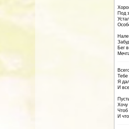
Хоро
Под 
Уста
Особе
Налей
Забуд
Бег 
Мечт
Всег
Тебе 
Я дал
И вс
Пусть
Хочу 
Чтоб
И что