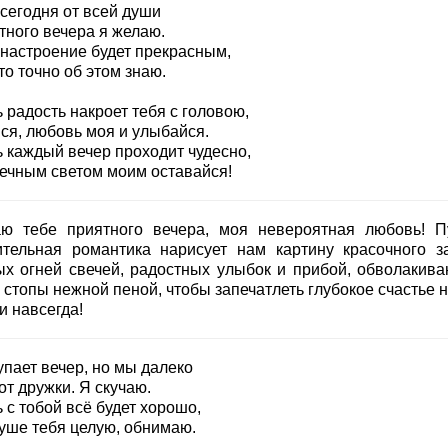
 сегодня от всей души
тного вечера я желаю.
 настроение будет прекрасным,
то точно об этом знаю.
 радость накроет тебя с головою,
ся, любовь моя и улыбайся.
ь каждый вечер проходит чудесно,
ечным светом моим оставайся!
ю тебе приятного вечера, моя невероятная любовь! П
ительная романтика нарисует нам картину красочного за
ых огней свечей, радостных улыбок и прибой, обволакив
 стопы нежной пеной, чтобы запечатлеть глубокое счастье 
и навсегда!
упает вечер, но мы далеко
от дружки. Я скучаю.
 с тобой всё будет хорошо,
душе тебя целую, обнимаю.