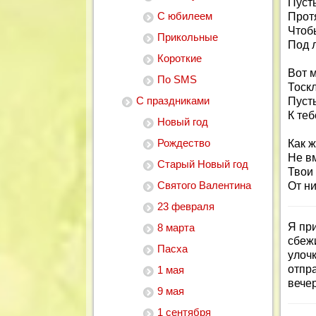
Пусть
С юбилеем
Прот
Чтоб
Прикольные
Под л
Короткие
Вот 
По SMS
Тоскл
С праздниками
Пуст
К теб
Новый год
Рождество
Как ж
Не вм
Старый Новый год
Твои 
Святого Валентина
От ни
23 февраля
Я пр
8 марта
сбеж
Пасха
улоч
отпр
1 мая
вече
9 мая
1 сентября