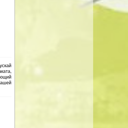
ускай
ката,
ающий
нашей