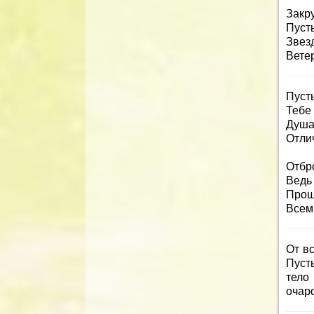
Закру
Пусть
Звез
Ветер
Пусть
Тебе
Душа 
Отли
Отбр
Ведь 
Прошу
Всем
От в
Пуст
тело
очар