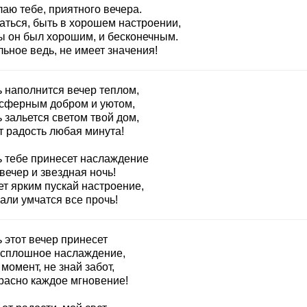
аю тебе, приятного вечера.
аться, быть в хорошем настроении,
ы он был хорошим, и бесконечным.
ьное ведь, не имеет значения!
ь наполнится вечер теплом,
сферным добром и уютом,
 зальется светом твой дом,
т радость любая минута!
ь тебе принесет наслаждение
вечер и звездная ночь!
ет ярким пускай настроение,
али умчатся все прочь!
 этот вечер принесет
 сплошное наслаждение,
момент, не знай забот,
расно каждое мгновение!