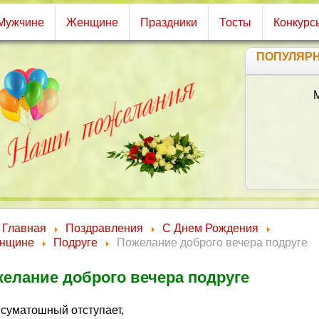
Мужчине
Женщине
Праздники
Тосты
Конкурс
ПОПУЛЯР
М
Главная
Поздравления
С Днем Рождения
нщине
Подруге
Пожелание доброго вечера подруге
елание доброго вечера подруге
 суматошный отступает,