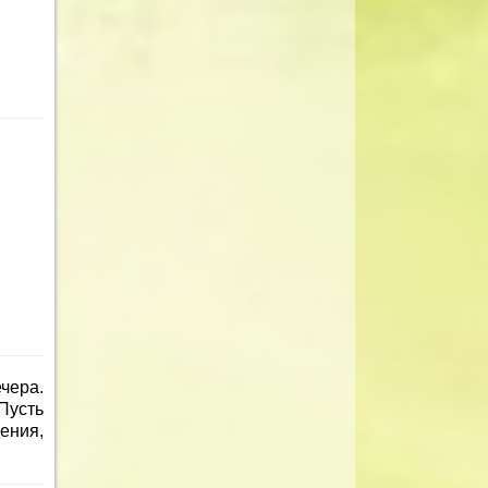
чера.
Пусть
ения,