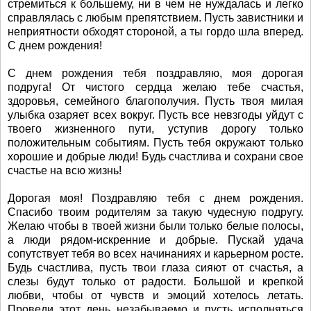
стремиться к большему, ни в чем не нуждалась и легко
справлялась с любым препятствием. Пусть завистники и
неприятности обходят стороной, а ты гордо шла вперед.
С днем рождения!
С днем рождения тебя поздравляю, моя дорогая
подруга! От чистого сердца желаю тебе счастья,
здоровья, семейного благополучия. Пусть твоя милая
улыбка озаряет всех вокруг. Пусть все невзгоды уйдут с
твоего жизненного пути, уступив дорогу только
положительным событиям. Пусть тебя окружают только
хорошие и добрые люди! Будь счастлива и сохрани свое
счастье на всю жизнь!
Дорогая моя! Поздравляю тебя с днем рождения.
Спасибо твоим родителям за такую чудесную подругу.
Желаю чтобы в твоей жизни были только белые полосы,
а люди рядом-искренние и добрые. Пускай удача
сопутствует тебя во всех начинаниях и карьерном росте.
Будь счастлива, пусть твои глаза сияют от счастья, а
слезы будут только от радости. Большой и крепкой
любви, чтобы от чувств и эмоций хотелось летать.
Проведи этот день незабываемо и пусть исполняться