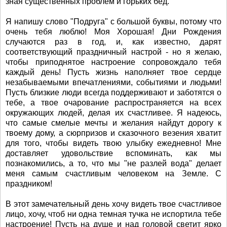
зная существенных проблем и горьких бед.
Я напишу слово "Подруга" с большой буквы, потому что
очень тебя люблю! Моя Хорошая! Дни Рождения
случаются раз в год, и, как известно, дарят
соответствующий праздничный настрой - но я желаю,
чтобы приподнятое настроение сопровождало тебя
каждый день! Пусть жизнь наполняет твое сердце
незабываемыми впечатлениями, событиями и людьми!
Пусть близкие люди всегда поддерживают и заботятся о
тебе, а твое очарование распространяется на всех
окружающих людей, делая их счастливее. Я надеюсь,
что самые смелые мечты и желания найдут дорогу к
твоему дому, а сюрпризов и сказочного везения хватит
для того, чтобы видеть твою улыбку ежедневно! Мне
доставляет удовольствие вспоминать, как мы
познакомились, а то, что мы "не разлей вода" делает
меня самым счастливым человеком на Земле. С
праздником!
В этот замечательный день хочу видеть твое счастливое
лицо, хочу, чтоб ни одна темная тучка не испортила тебе
настроение! Пусть на душе и над головой светит ярко