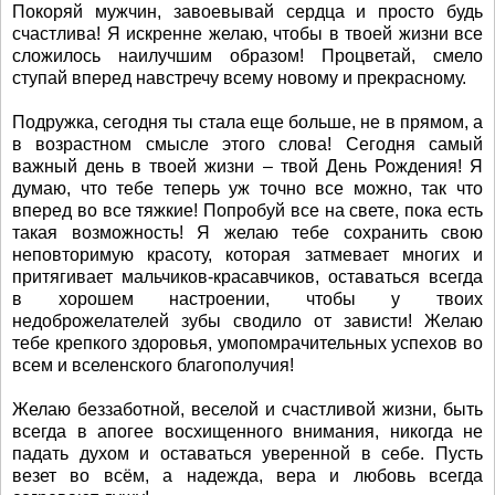
Покоряй мужчин, завоевывай сердца и просто будь
счастлива! Я искренне желаю, чтобы в твоей жизни все
сложилось наилучшим образом! Процветай, смело
ступай вперед навстречу всему новому и прекрасному.
Подружка, сегодня ты стала еще больше, не в прямом, а
в возрастном смысле этого слова! Сегодня самый
важный день в твоей жизни – твой День Рождения! Я
думаю, что тебе теперь уж точно все можно, так что
вперед во все тяжкие! Попробуй все на свете, пока есть
такая возможность! Я желаю тебе сохранить свою
неповторимую красоту, которая затмевает многих и
притягивает мальчиков-красавчиков, оставаться всегда
в хорошем настроении, чтобы у твоих
недоброжелателей зубы сводило от зависти! Желаю
тебе крепкого здоровья, умопомрачительных успехов во
всем и вселенского благополучия!
Желаю беззаботной, веселой и счастливой жизни, быть
всегда в апогее восхищенного внимания, никогда не
падать духом и оставаться уверенной в себе. Пусть
везет во всём, а надежда, вера и любовь всегда