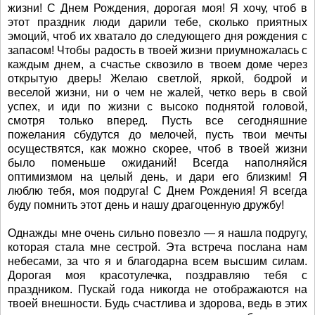
жизни! С Днем Рождения, дорогая моя! Я хочу, чтоб в
этот праздник люди дарили тебе, сколько приятных
эмоций, чтоб их хватало до следующего дня рождения с
запасом! Чтобы радость в твоей жизни приумножалась с
каждым днем, а счастье сквозило в твоем доме через
открытую дверь! Желаю светлой, яркой, бодрой и
веселой жизни, ни о чем не жалей, четко верь в свой
успех, и иди по жизни с высоко поднятой головой,
смотря только вперед. Пусть все сегодняшние
пожелания сбудутся до мелочей, пусть твои мечты
осуществятся, как можно скорее, чтоб в твоей жизни
было поменьше ожиданий! Всегда наполняйся
оптимизмом на целый день, и дари его близким! Я
люблю тебя, моя подруга! С Днем Рождения! Я всегда
буду помнить этот день и нашу драгоценную дружбу!
Однажды мне очень сильно повезло — я нашла подругу,
которая стала мне сестрой. Эта встреча послана нам
небесами, за что я и благодарна всем высшим силам.
Дорогая моя красотулечка, поздравляю тебя с
праздником. Пускай года никогда не отображаются на
твоей внешности. Будь счастлива и здорова, ведь в этих