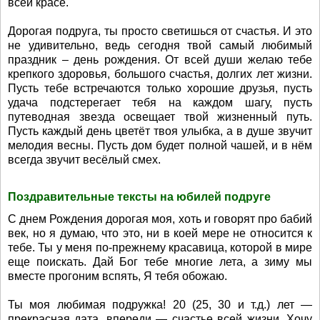
всей красе.
Дорогая подруга, ты просто светишься от счастья. И это
не удивительно, ведь сегодня твой самый любимый
праздник – день рождения. От всей души желаю тебе
крепкого здоровья, большого счастья, долгих лет жизни.
Пусть тебе встречаются только хорошие друзья, пусть
удача подстерегает тебя на каждом шагу, пусть
путеводная звезда освещает твой жизненный путь.
Пусть каждый день цветёт твоя улыбка, а в душе звучит
мелодия весны. Пусть дом будет полной чашей, и в нём
всегда звучит весёлый смех.
Поздравительные тексты на юбилей подруге
С днем Рождения дорогая моя, хоть и говорят про бабий
век, но я думаю, что это, ни в коей мере не относится к
тебе. Ты у меня по-прежнему красавица, которой в мире
еще поискать. Дай Бог тебе многие лета, а зиму мы
вместе прогоним вспять, Я тебя обожаю.
Ты моя любимая подружка! 20 (25, 30 и т.д.) лет —
прекрасная дата, впереди — счастье всей жизни. Хочу