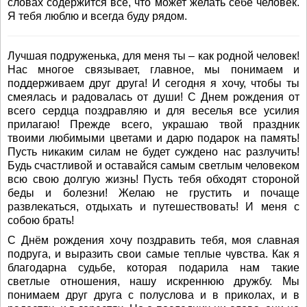
словах содержится все, что может желать себе человек.
Я тебя люблю и всегда буду рядом.
Лучшая подруженька, для меня ты – как родной человек!
Нас многое связывает, главное, мы понимаем и
поддерживаем друг друга! И сегодня я хочу, чтобы ты
смеялась и радовалась от души! С Днем рождения от
всего сердца поздравляю и для веселья все усилия
прилагаю! Прежде всего, украшаю твой праздник
твоими любимыми цветами и дарю подарок на память!
Пусть никаким силам не будет суждено нас разлучить!
Будь счастливой и оставайся самым светлым человеком
всю свою долгую жизнь! Пусть тебя обходят стороной
беды и болезни! Желаю не грустить и почаще
развлекаться, отдыхать и путешествовать! И меня с
собою брать!
С Днём рождения хочу поздравить тебя, моя славная
подруга, и выразить свои самые теплые чувства. Как я
благодарна судьбе, которая подарила нам такие
светлые отношения, нашу искреннюю дружбу. Мы
понимаем друг друга с полуслова и в приколах, и в