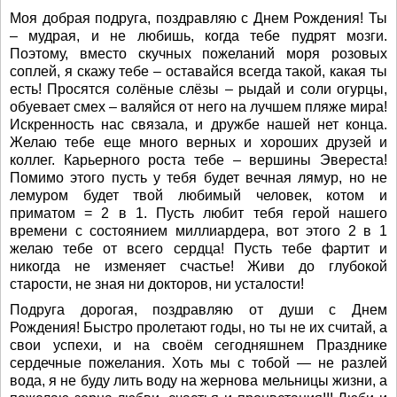
Моя добрая подруга, поздравляю с Днем Рождения! Ты
– мудрая, и не любишь, когда тебе пудрят мозги.
Поэтому, вместо скучных пожеланий моря розовых
соплей, я скажу тебе – оставайся всегда такой, какая ты
есть! Просятся солёные слёзы – рыдай и соли огурцы,
обуевает смех – валяйся от него на лучшем пляже мира!
Искренность нас связала, и дружбе нашей нет конца.
Желаю тебе еще много верных и хороших друзей и
коллег. Карьерного роста тебе – вершины Эвереста!
Помимо этого пусть у тебя будет вечная лямур, но не
лемуром будет твой любимый человек, котом и
приматом = 2 в 1. Пусть любит тебя герой нашего
времени с состоянием миллиардера, вот этого 2 в 1
желаю тебе от всего сердца! Пусть тебе фартит и
никогда не изменяет счастье! Живи до глубокой
старости, не зная ни докторов, ни усталости!
Подруга дорогая, поздравляю от души с Днем
Рождения! Быстро пролетают годы, но ты не их считай, а
свои успехи, и на своём сегодняшнем Празднике
сердечные пожелания. Хоть мы с тобой — не разлей
вода, я не буду лить воду на жернова мельницы жизни, а