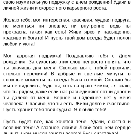
свою изумительную подружку с днем рождения! Удачи в
личной жизни и скоростного карьерного роста.
Желаю тебе, моя интересная, красивая, мудрая подруга,
не меняться ни внешне, ни внутренне, ведь ты
прекрасна такая как есть! Живи ярко и насыщенно,
красиво и богато! И пусть твой дом всегда будет полон
любви и уюта!
Моя дорогая подружка! Поздравляю тебя с Днем
рождения. За сухостью этих слов непросто понять, что
ты значишь для меня! Сколько мы с тобой прожили,
столько пережили! В добрые и светлые минуты, в
сложные моменты ты всегда была со мной. Сколько бы
мы не виделись, будь ты, хоть на краю Земли, - я знаю,
что ты рядом, даже если нас разъединяют сотни дорог и
ты далеко от меня. Вернее и надежнее нет у меня
человека. Спасибо, что ты есть. Живи долго и счастливо.
Пусть хранит тебя твоя судьба. Я люблю тебя!
Пусть будет все, как хочется тебе! Удачи, счастья и
везения тебе! А главное, любви! Люби того, кем сердце
дышит и кем мысли заняты всегда! Будь счастлива!