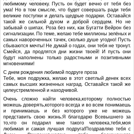
любимому человеку. Пусть он будет вечно от тебя без
ума! Но в том смысле, что будет совершать ради тебя
великие поступки и делать щедрые подарки. Оставайся
такой же сильной духом и доброй сердцем. Но не
забывай о шипах. Роза без них, как Бугатти Вейрон без
сигнализации. По теме, желаю тебе миллионы зелёных и
самых навороченных тачек, сколько душе угодно! Пусть
сбываются мечты! Не думай о годах, они тебя не тронут.
Смейся, да продлятся дни жизни твоей! И пусть они
будут наполнены только радостными и позитивными
мгновениями!
С днем рождения любимой подруге проза
Тебе, моя подружка, желаю в этот светлый денек всех
самых высших жизненных наград. Оставайся такой же
целеустремленной и находчивой.
Очень сложно найти человека,которому полностью
можешь доверять,которого всегда и во всем понимаешь
и принимаешь и без которого уже не можешь
представить свою жизнь.Я благодарю Всевышнего за
то,что он подарил мне такого человека,тебя,моя
любимая и самая лучшая подруга!Поздравляю тебя с