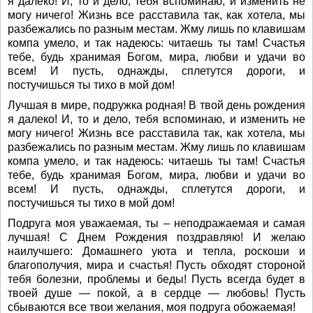
я далеко! И, то и дело, тебя вспоминаю, и изменить не
могу ничего! Жизнь все расставила так, как хотела, мы
разбежались по разным местам. Жму лишь по клавишам
компа умело, и так надеюсь: читаешь ты там! Счастья
тебе, будь хранимая Богом, мира, любви и удачи во
всем! И пусть, однажды, сплетутся дороги, и
постучишься ты тихо в мой дом!
Лучшая в мире, подружка родная! В твой день рождения
я далеко! И, то и дело, тебя вспоминаю, и изменить не
могу ничего! Жизнь все расставила так, как хотела, мы
разбежались по разным местам. Жму лишь по клавишам
компа умело, и так надеюсь: читаешь ты там! Счастья
тебе, будь хранимая Богом, мира, любви и удачи во
всем! И пусть, однажды, сплетутся дороги, и
постучишься ты тихо в мой дом!
Подруга моя уважаемая, ты – неподражаемая и самая
лучшая! С Днем Рождения поздравляю! И желаю
наилучшего: Домашнего уюта и тепла, роскоши и
благополучия, мира и счастья! Пусть обходят стороной
тебя болезни, проблемы и беды! Пусть всегда будет в
твоей душе — покой, а в сердце — любовь! Пусть
сбываются все твои желания, моя подруга обожаемая!