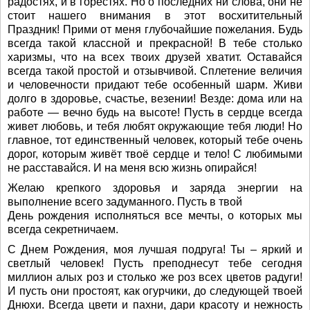
радостях, и в горестях. Но о последних ни слова, они не
стоит нашего внимания в этот восхитительный
Праздник! Прими от меня глубочайшие пожелания. Будь
всегда такой классной и прекрасной! В тебе столько
харизмы, что на всех твоих друзей хватит. Оставайся
всегда такой простой и отзывчивой. Сплетение величия
и человечности придают тебе особенный шарм. Живи
долго в здоровье, счастье, везении! Везде: дома или на
работе — вечно будь на высоте! Пусть в сердце всегда
живет любовь, и тебя любят окружающие тебя люди! Но
главное, тот единственный человек, который тебе очень
дорог, которым живёт твоё сердце и тело! С любимыми
не расставайся. И на меня всю жизнь опирайся!
Желаю крепкого здоровья и заряда энергии на
выполнение всего задуманного. Пусть в твой
День рождения исполняться все мечты, о которых мы
всегда секретничаем.
С Днем Рождения, моя лучшая подруга! Ты – яркий и
светлый человек! Пусть преподнесут тебе сегодня
миллион алых роз и столько же роз всех цветов радуги!
И пусть они простоят, как огурчики, до следующей твоей
Днюхи. Всегда цвети и пахни, дари красоту и нежность