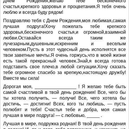
Днем Рождения,желаю тебе бесконечного
счастья,крепкого здоровья и процветания.Я тебя очень
люблю и всегда буду рядом!
Поздравляю тебя с Днем Рождения,моя любимая,самая
лучшая подруга!Хочу пожелать тебе крепкого
здоровья,бесконечного счастья,и огромной,взаимной
любви.Оставайся всегда таким же
лучезарным,душевным,искренним и веселым
человеком.Пусть в этот чудесный день исполнятся все
твои заветные мечты.Я очень горжусь,что в моей жизни
есть такой прекрасный человек.Знай,я всегда готова
подставить свое плечо,в любой ситуации.Хочу сказать
тебе огромное спасибо за крепкую,настоящую дружбу!
Вместе мы сила!
Дорогая моя, ________________ ! Я желаю тебе быть
самой счастливой в твой день рождения! Все, чего бы
ты хотела получить, — получи! Все, чего хотела бы
достичь, — достигни! Всех, кого ты любишь, — пусть
полюбят и тебя! Счастья тебе и добра, моя самая
лучшая в мире подруга! — с любовью, _____ .
Лучшая в мире, подружка родная! В твой день рождения