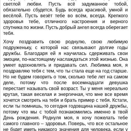
светлой любви. Пусть всё задуманное тобой,
обязательно сбудется. Будь всегда красивой, умной и
весёлой. Пусть везёт тебе во всём, всегда. Крепкого
здоровья тебе, отличного настроения и верного
спутника по жизни. Пусть добрый ангел всегда оберегает
тебя.
Хочу поздравить свою роднулю, свою любимую
подруженьку, с которой нас связывают долгие годы
дружбы. Благодаря ей я научилась сдерживать свои
эмоции, по-настоящему наслаждаться этой жизнью. Она
умеет вдохновлять и придавать сил. Любимка моя, я
поздравляю тебя с тем, что ты стала еще на год старше.
Но не будем говорить о том, сколько тебе лет на самом
деле, потому что после восемнадцати девушка
перестает называть свой возраст. Ты у меня нереально
крутая, такая веселая и энергичная, что мне все время
хочется смотреть на тебя и брать пример с тебя. Кстати,
если ты помнишь, то сегодня годовщина нашей дружбы,
потому что мы с тобой познакомились именно в твой
День рождения. Роднуля моя, я хочу пожелать тебе
самого главного – здоровья. Поверь, что все остальное
не будет иметь никакого значения для человека, если у