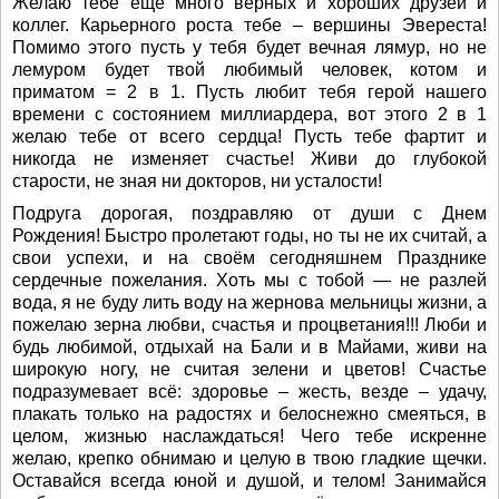
Желаю тебе еще много верных и хороших друзей и
коллег. Карьерного роста тебе – вершины Эвереста!
Помимо этого пусть у тебя будет вечная лямур, но не
лемуром будет твой любимый человек, котом и
приматом = 2 в 1. Пусть любит тебя герой нашего
времени с состоянием миллиардера, вот этого 2 в 1
желаю тебе от всего сердца! Пусть тебе фартит и
никогда не изменяет счастье! Живи до глубокой
старости, не зная ни докторов, ни усталости!
Подруга дорогая, поздравляю от души с Днем
Рождения! Быстро пролетают годы, но ты не их считай, а
свои успехи, и на своём сегодняшнем Празднике
сердечные пожелания. Хоть мы с тобой — не разлей
вода, я не буду лить воду на жернова мельницы жизни, а
пожелаю зерна любви, счастья и процветания!!! Люби и
будь любимой, отдыхай на Бали и в Майами, живи на
широкую ногу, не считая зелени и цветов! Счастье
подразумевает всё: здоровье – жесть, везде – удачу,
плакать только на радостях и белоснежно смеяться, в
целом, жизнью наслаждаться! Чего тебе искренне
желаю, крепко обнимаю и целую в твою гладкие щечки.
Оставайся всегда юной и душой, и телом! Занимайся