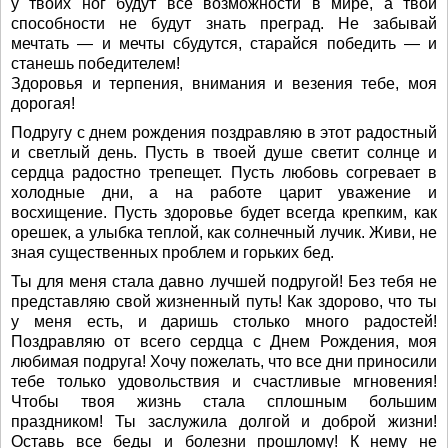
у твоих ног будут все возможности в мире, а твои
способности не будут знать преград. Не забывай
мечтать — и мечты сбудутся, старайся победить — и
станешь победителем!
Здоровья и терпения, внимания и везения тебе, моя
дорогая!
Подругу с днем рождения поздравляю в этот радостный
и светлый день. Пусть в твоей душе светит солнце и
сердца радостно трепещет. Пусть любовь согревает в
холодные дни, а на работе царит уважение и
восхищение. Пусть здоровье будет всегда крепким, как
орешек, а улыбка теплой, как солнечный лучик. Живи, не
зная существенных проблем и горьких бед.
Ты для меня стала давно лучшей подругой! Без тебя не
представляю свой жизненный путь! Как здорово, что ты
у меня есть, и даришь столько много радостей!
Поздравляю от всего сердца с Днем Рождения, моя
любимая подруга! Хочу пожелать, что все дни приносили
тебе только удовольствия и счастливые мгновения!
Чтобы твоя жизнь стала сплошным большим
праздником! Ты заслужила долгой и доброй жизни!
Оставь все беды и болезни прошлому! К нему не