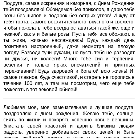
Подруга, самая искренняя и юморная, с Днем Рождения
тебя поздравляю! Обойдемся без приколов, я дарю тебе
розы без шипов и подарок без острых углов! И жду от
тебя торта, самого восхитительного, вкусного и свежего,
чтобы пожелать тебе всегда оставаться такой же, еще и
нежной, как эти белые розы! Пусть тебя все обожают, а
ты живи, жизнью наслаждаясь! Будь каждый день
позитивно настроенный, даже несмотря на плохую
погоду. Разводи тучи руками, но пусть тебя не разводят
ни друзья, ни коллеги! Много тебе сил и терпения,
везения и только ярких впечатлений и приятных
переживаний! Будь здоровой и богатой всю жизнь! И,
самое главное, будь счастливой, и стареть не торопись в
течение 100 лет, а там мы посмотрим, чего еще тебе
пожелать в тот вековой юбилей!
Любимая моя, моя замечательная и лучшая подруга,
поздравляю с днем рождения. Желаю тебе, солнце,
сиять по жизни и покорять успешно новые вершины,
блистать своей красотой и дарить близким людям
радость, уверенно добиваться своих целей и быть