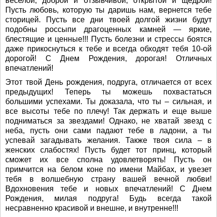
веселой, доброй и отзывчивой, открытой и щедрой!
Пусть любовь, которую ты даришь нам, вернется тебе
сторицей. Пусть все дни твоей долгой жизни будут
подобны россыпи драгоценных камней — яркие,
блестящие и ценные!!! Пусть болезни и стрессы боятся
даже прикоснуться к тебе и всегда обходят тебя 10-ой
дорогой! С Днем Рождения, дорогая! Отличных
впечатлений!
Этот твой День рождения, подруга, отличается от всех
предыдущих! Теперь ты можешь похвастаться
большими успехами. Ты доказала, что ты – сильная, и
все высоты тебе по плечу! Так держать и еще выше
подниматься за звездами! Однако, не хватай звезд с
неба, пусть они сами падают тебе в ладони, а ты
успевай загадывать желания. Также твоя сила – в
женских слабостях! Пусть будет тот принц, который
сможет их все сполна удовлетворять! Пусть он
примчится на белом коне по имени Майбах, и увезет
тебя в волшебную страну вашей вечной любви!
Вдохновения тебе и новых впечатлений! С Днем
Рождения, милая подруга! Будь всегда такой
несравненно красивой и внешне, и внутренне!!!