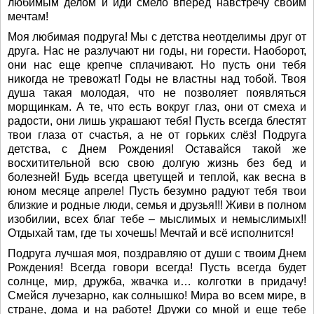
любимым делом и иди смело вперёд навстречу своим
мечтам!
Моя любимая подруга! Мы с детства неотделимы друг от
друга. Нас не разлучают ни годы, ни горести. Наоборот,
они нас еще крепче сплачивают. Но пусть они тебя
никогда не тревожат! Годы не властны над тобой. Твоя
душа такая молодая, что не позволяет появляться
морщинкам. А те, что есть вокруг глаз, они от смеха и
радости, они лишь украшают тебя! Пусть всегда блестят
твои глаза от счастья, а не от горьких слёз! Подруга
детства, с Днем Рождения! Оставайся такой же
восхитительной всю свою долгую жизнь без бед и
болезней! Будь всегда цветущей и теплой, как весна в
юном месяце апреле! Пусть безумно радуют тебя твои
близкие и родные люди, семья и друзья!!! Живи в полном
изобилии, всех благ тебе – мыслимых и немыслимых!!
Отдыхай там, где ты хочешь! Мечтай и всё исполнится!
Подруга лучшая моя, поздравляю от души с твоим Днем
Рождения! Всегда говори всегда! Пусть всегда будет
солнце, мир, дружба, жвачка и… колготки в придачу!
Смейся лучезарно, как солнышко! Мира во всем мире, в
стране, дома и на работе! Дружи со мной и еще тебе