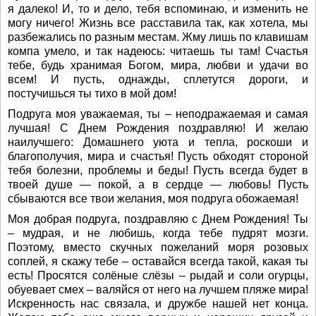
я далеко! И, то и дело, тебя вспоминаю, и изменить не
могу ничего! Жизнь все расставила так, как хотела, мы
разбежались по разным местам. Жму лишь по клавишам
компа умело, и так надеюсь: читаешь ты там! Счастья
тебе, будь хранимая Богом, мира, любви и удачи во
всем! И пусть, однажды, сплетутся дороги, и
постучишься ты тихо в мой дом!
Подруга моя уважаемая, ты – неподражаемая и самая
лучшая! С Днем Рождения поздравляю! И желаю
наилучшего: Домашнего уюта и тепла, роскоши и
благополучия, мира и счастья! Пусть обходят стороной
тебя болезни, проблемы и беды! Пусть всегда будет в
твоей душе — покой, а в сердце — любовь! Пусть
сбываются все твои желания, моя подруга обожаемая!
Моя добрая подруга, поздравляю с Днем Рождения! Ты
– мудрая, и не любишь, когда тебе пудрят мозги.
Поэтому, вместо скучных пожеланий моря розовых
соплей, я скажу тебе – оставайся всегда такой, какая ты
есть! Просятся солёные слёзы – рыдай и соли огурцы,
обуевает смех – валяйся от него на лучшем пляже мира!
Искренность нас связала, и дружбе нашей нет конца.