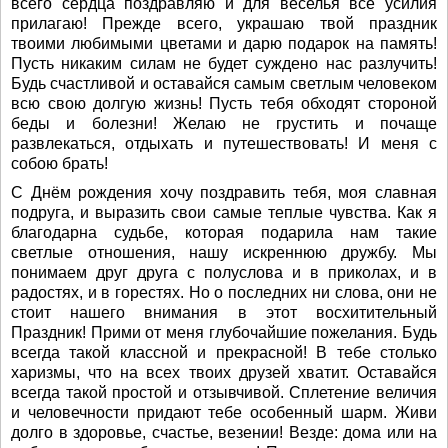
всего сердца поздравляю и для веселья все усилия
прилагаю! Прежде всего, украшаю твой праздник
твоими любимыми цветами и дарю подарок на память!
Пусть никаким силам не будет суждено нас разлучить!
Будь счастливой и оставайся самым светлым человеком
всю свою долгую жизнь! Пусть тебя обходят стороной
беды и болезни! Желаю не грустить и почаще
развлекаться, отдыхать и путешествовать! И меня с
собою брать!
С Днём рождения хочу поздравить тебя, моя славная
подруга, и выразить свои самые теплые чувства. Как я
благодарна судьбе, которая подарила нам такие
светлые отношения, нашу искреннюю дружбу. Мы
понимаем друг друга с полуслова и в приколах, и в
радостях, и в горестях. Но о последних ни слова, они не
стоит нашего внимания в этот восхитительный
Праздник! Прими от меня глубочайшие пожелания. Будь
всегда такой классной и прекрасной! В тебе столько
харизмы, что на всех твоих друзей хватит. Оставайся
всегда такой простой и отзывчивой. Сплетение величия
и человечности придают тебе особенный шарм. Живи
долго в здоровье, счастье, везении! Везде: дома или на