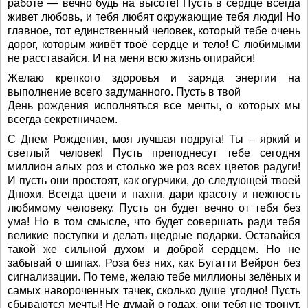
работе — вечно будь на высоте! Пусть в сердце всегда
живет любовь, и тебя любят окружающие тебя люди! Но
главное, тот единственный человек, который тебе очень
дорог, которым живёт твоё сердце и тело! С любимыми
не расставайся. И на меня всю жизнь опирайся!
Желаю крепкого здоровья и заряда энергии на
выполнение всего задуманного. Пусть в твой
День рождения исполняться все мечты, о которых мы
всегда секретничаем.
С Днем Рождения, моя лучшая подруга! Ты – яркий и
светлый человек! Пусть преподнесут тебе сегодня
миллион алых роз и столько же роз всех цветов радуги!
И пусть они простоят, как огурчики, до следующей твоей
Днюхи. Всегда цвети и пахни, дари красоту и нежность
любимому человеку. Пусть он будет вечно от тебя без
ума! Но в том смысле, что будет совершать ради тебя
великие поступки и делать щедрые подарки. Оставайся
такой же сильной духом и доброй сердцем. Но не
забывай о шипах. Роза без них, как Бугатти Вейрон без
сигнализации. По теме, желаю тебе миллионы зелёных и
самых навороченных тачек, сколько душе угодно! Пусть
сбываются мечты! Не думай о годах, они тебя не тронут.