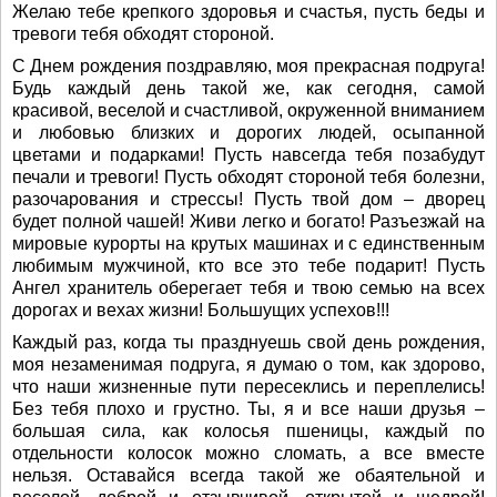
Желаю тебе крепкого здоровья и счастья, пусть беды и
тревоги тебя обходят стороной.
С Днем рождения поздравляю, моя прекрасная подруга!
Будь каждый день такой же, как сегодня, самой
красивой, веселой и счастливой, окруженной вниманием
и любовью близких и дорогих людей, осыпанной
цветами и подарками! Пусть навсегда тебя позабудут
печали и тревоги! Пусть обходят стороной тебя болезни,
разочарования и стрессы! Пусть твой дом – дворец
будет полной чашей! Живи легко и богато! Разъезжай на
мировые курорты на крутых машинах и с единственным
любимым мужчиной, кто все это тебе подарит! Пусть
Ангел хранитель оберегает тебя и твою семью на всех
дорогах и вехах жизни! Большущих успехов!!!
Каждый раз, когда ты празднуешь свой день рождения,
моя незаменимая подруга, я думаю о том, как здорово,
что наши жизненные пути пересеклись и переплелись!
Без тебя плохо и грустно. Ты, я и все наши друзья –
большая сила, как колосья пшеницы, каждый по
отдельности колосок можно сломать, а все вместе
нельзя. Оставайся всегда такой же обаятельной и