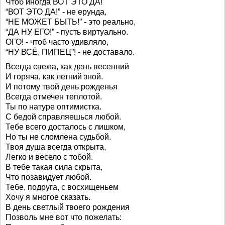
Чтоб иногда ВОТ ЭТО ДА!
“ВОТ ЭТО ДА!” - не ерунда,
“НЕ МОЖЕТ БЫТЬ!” - это реально,
“ДА НУ ЕГО!” - пусть виртуально.
ОГО! - чтоб часто удивляло,
“НУ ВСЁ, ПИПЕЦ”! - не доставало.
Всегда свежа, как день весенний
И горяча, как летний зной.
И потому твой день рожденья
Всегда отмечен теплотой.
Ты по натуре оптимистка.
С бедой справляешься любой.
Тебе всего досталось с лишком,
Но ты не сломлена судьбой.
Твоя душа всегда открыта,
Легко и весело с тобой.
В тебе такая сила скрыта,
Что позавидует любой.
Тебе, подруга, с восхищеньем
Хочу я многое сказать.
В день светлый твоего рождения
Позволь мне вот что пожелать: