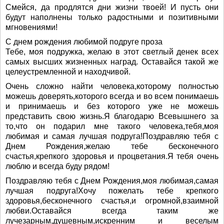
Смейся, да продлятся дни жизни твоей! И пусть они
будут наполнены только радостными и позитивными
мгновениями!
С днем рождения любимой подруге проза
Тебе, моя подружка, желаю в этот светлый денек всех
самых высших жизненных наград. Оставайся такой же
целеустремленной и находчивой.
Очень сложно найти человека,которому полностью
можешь доверять,которого всегда и во всем понимаешь
и принимаешь и без которого уже не можешь
представить свою жизнь.Я благодарю Всевышнего за
то,что он подарил мне такого человека,тебя,моя
любимая и самая лучшая подруга!Поздравляю тебя с
Днем Рождения,желаю тебе бесконечного
счастья,крепкого здоровья и процветания.Я тебя очень
люблю и всегда буду рядом!
Поздравляю тебя с Днем Рождения,моя любимая,самая
лучшая подруга!Хочу пожелать тебе крепкого
здоровья,бесконечного счастья,и огромной,взаимной
любви.Оставайся всегда таким же
лучезарным,душевным,искренним и веселым