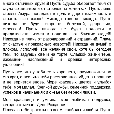
много отличных друзей! Пусть судьба оберегает тебя от
стула со жвачкой и от стрелок на колготках! Пусть лишь
стрелы Амура попадают в цель и дарят взаимность и
страсть всю жизнь! Никогда говори никогда. Пусть
никогда не будет старости, болезней, депрессии,
стрессов! Пусть никогда не будет подлости и
предательств, измен и подставы от близких людей!
Никогда не плачь от разочарований и страданий. Плачь
от счастья и прекрасных новостей! Никогда не думай о
плохом. Исполняй все желания свои, хотя бы сегодня
тем, что задуешь свечи на торте. Сладкой жизни тебе,
изюминки наслаждений и орешки интересных
увлечений!
Пусть все, что у тебя есть хорошего, приумножится во
сто крат, а все, что тебя расстраивало, уйдет в прошлое
и не вернется вновь. Море красивых цветов и улыбок
тебе, моя милая. Крепкой дружбы, семейной поддержки,
успехов в начинаниях и океан безмерной любви.
Моя красавица и умница, моя любимая подружка,
сегодня отмечает День Рождения!
Я желаю тебе красоты во всем, свободы и любви. Пусть