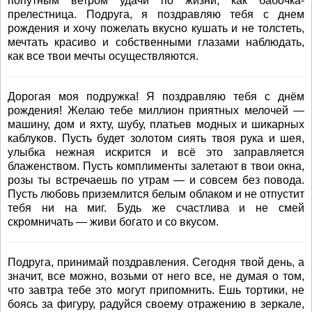
попутным ветром удачи по жизни, как бабочка-
прелестница. Подруга, я поздравляю тебя с днем
рождения и хочу пожелать вкусно кушать и не толстеть,
мечтать красиво и собственными глазами наблюдать,
как все твои мечты осуществляются.
Дорогая моя подружка! Я поздравляю тебя с днём
рождения! Желаю тебе миллион приятных мелочей —
машину, дом и яхту, шубу, платьев модных и шикарных
каблуков. Пусть будет золотом сиять твоя рука и шея,
улыбка нежная искрится и всё это заправляется
блаженством. Пусть комплименты залетают в твои окна,
розы ты встречаешь по утрам — и совсем без повода.
Пусть любовь приземлится белым облаком и не отпустит
тебя ни на миг. Будь же счастлива и не смей
скромничать — живи богато и со вкусом.
Подруга, принимай поздравления. Сегодня твой день, а
значит, все можно, возьми от него все, не думая о том,
что завтра тебе это могут припомнить. Ешь тортики, не
боясь за фигуру, радуйся своему отражению в зеркале,