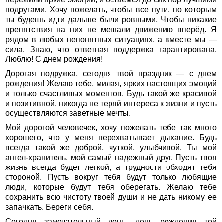
подругами. Хочу пожелать, чтобы все пути, по которым
ты будешь идти дальше были ровными, Чтобы никакие
препятствия на них не мешали движению вперёд. Я
рядом в любых непонятных ситуациях, а вместе мы —
сила. Знаю, что ответная поддержка гарантирована.
Люблю! С днем рождения!
Дорогая подружка, сегодня твой праздник — с днем
рождения! Желаю тебе, милая, ярких настоящих эмоций
и только счастливых моментов. Будь такой же красивой
и позитивной, никогда не теряй интереса к жизни и пусть
осуществляются заветные мечты.
Мой дорогой человечек, хочу пожелать тебе так много
хорошего, что у меня перехватывает дыхание. Будь
всегда такой же доброй, чуткой, улыбчивой. Ты мой
ангел-хранитель, мой самый надежный друг. Пусть твоя
жизнь всегда будет легкой, а трудности обходят тебя
стороной. Пусть вокруг тебя будут только любящие
люди, которые будут тебя оберегать. Желаю тебе
сохранить всю чистоту твоей души и не дать никому ее
запачкать. Береги себя.
Сегодня замечательный день, день рождения той