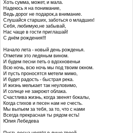
Хоть сумма, может, и мала.
Надеюсь я на понимание,
Ведь дорог не подарок,а внимание.
Слушайся старших, заботься о младших!
Себя, любимую,не забывай,
Нас чаще в гости приглашай!
С днём рождения!!!
Начало лета - новый день рожденья.
Отметим это ледяным вином.
И будем песни петь о вдохновеньи
Всю ночь, всю ночь мы под твоим окном.
И пусть проносятся метели мимо,
И будет радость - быстрая река.
И жизнь мелькает так неуловимо,
И солнце не закроют облака.
Счастлива жизнь, когда звенят бокалы,
Когда стихов и песен нам не счесть.
Мы выпьем за тебя, за то, что с нами
Всегда прекрасная ты рядом есть!
Юлия Лебедева
Пусть весна цветёт в душе твоей.