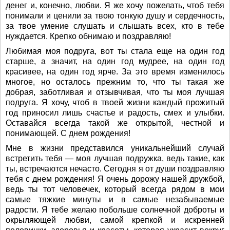
денег и, конечно, любви. Я же хочу пожелать, чтоб тебя
понимали и ценили за твою тонкую душу и сердечность,
за твое умение слушать и слышать всех, кто в тебе
нуждается. Крепко обнимаю и поздравляю!
Любимая моя подруга, вот ты стала еще на один год
старше, а значит, на один год мудрее, на один год
красивее, на один год ярче. За это время изменилось
многое, но осталось прежним то, что ты такая же
добрая, заботливая и отзывчивая, что ты моя лучшая
подруга. Я хочу, чтоб в твоей жизни каждый прожитый
год приносил лишь счастье и радость, смех и улыбки.
Оставайся всегда такой же открытой, честной и
понимающей. С днем рождения!
Мне в жизни представился уникальнейший случай
встретить тебя — моя лучшая подружка, ведь такие, как
ты, встречаются нечасто. Сегодня я от души поздравляю
тебя с днем рождения! Я очень дорожу нашей дружбой,
ведь ты тот человечек, который всегда рядом в мои
самые тяжкие минуты и в самые незабываемые
радости. Я тебе желаю побольше солнечной доброты и
окрыляющей любви, самой крепкой и искренней