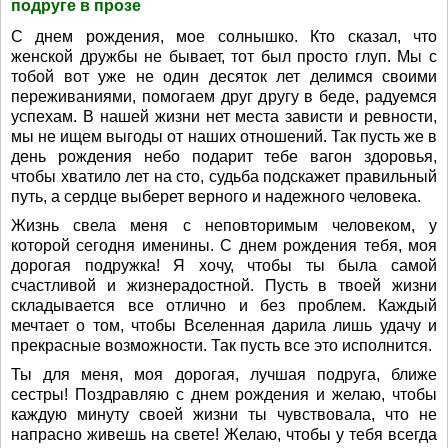
подруге в прозе
С днем рождения, мое солнышко. Кто сказал, что
женской дружбы не бывает, тот был просто глуп. Мы с
тобой вот уже не один десяток лет делимся своими
переживаниями, помогаем друг другу в беде, радуемся
успехам. В нашей жизни нет места зависти и ревности,
мы не ищем выгоды от наших отношений. Так пусть же в
день рождения небо подарит тебе вагон здоровья,
чтобы хватило лет на сто, судьба подскажет правильный
путь, а сердце выберет верного и надежного человека.
Жизнь свела меня с неповторимым человеком, у
которой сегодня именины. С днем рождения тебя, моя
дорогая подружка! Я хочу, чтобы ты была самой
счастливой и жизнерадостной. Пусть в твоей жизни
складывается все отлично и без проблем. Каждый
мечтает о том, чтобы Вселенная дарила лишь удачу и
прекрасные возможности. Так пусть все это исполнится.
Ты для меня, моя дорогая, лучшая подруга, ближе
сестры! Поздравляю с днем рождения и желаю, чтобы
каждую минуту своей жизни ты чувствовала, что не
напрасно живешь на свете! Желаю, чтобы у тебя всегда