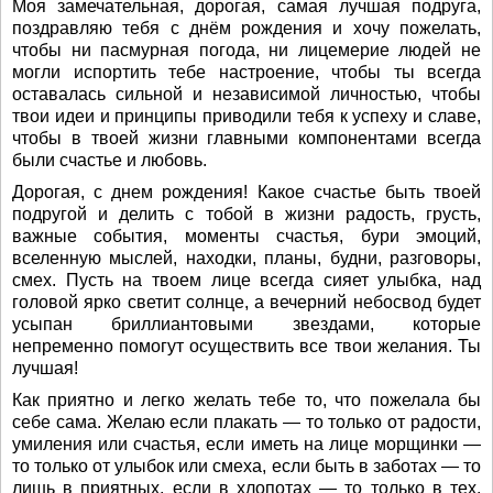
Моя замечательная, дорогая, самая лучшая подруга,
поздравляю тебя с днём рождения и хочу пожелать,
чтобы ни пасмурная погода, ни лицемерие людей не
могли испортить тебе настроение, чтобы ты всегда
оставалась сильной и независимой личностью, чтобы
твои идеи и принципы приводили тебя к успеху и славе,
чтобы в твоей жизни главными компонентами всегда
были счастье и любовь.
Дорогая, с днем рождения! Какое счастье быть твоей
подругой и делить с тобой в жизни радость, грусть,
важные события, моменты счастья, бури эмоций,
вселенную мыслей, находки, планы, будни, разговоры,
смех. Пусть на твоем лице всегда сияет улыбка, над
головой ярко светит солнце, а вечерний небосвод будет
усыпан бриллиантовыми звездами, которые
непременно помогут осуществить все твои желания. Ты
лучшая!
Как приятно и легко желать тебе то, что пожелала бы
себе сама. Желаю если плакать — то только от радости,
умиления или счастья, если иметь на лице морщинки —
то только от улыбок или смеха, если быть в заботах — то
лишь в приятных, если в хлопотах — то только в тех,