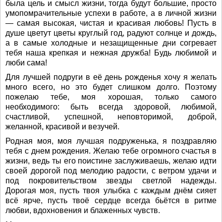
была цель и смысл жизни, тогда будут большие, просто
умопомрачительные успехи в работе, а в личной жизни
— самая высокая, чистая и красивая любовь! Пусть в
душе цветут цветы круглый год, радуют солнце и дождь,
а в самые холодные и незащищенные дни согревает
тебя наша крепкая и нежная дружба! Будь любимой и
люби сама!
Для лучшей подруги в её день рожденья хочу я желать
много всего, но это будет слишком долго. Поэтому
пожелаю тебе, моя хорошая, только самого
необходимого: быть всегда здоровой, любимой,
счастливой, успешной, неповторимой, доброй,
желанной, красивой и везучей.
Родная моя, моя лучшая подруженька, я поздравляю
тебя с днем рождения. Желаю тебе огромного счастья в
жизни, ведь ты его поистине заслуживаешь, желаю идти
своей дорогой под мелодию радости, с ветром удачи и
под покровительством звезды светлой надежды.
Дорогая моя, пусть твоя улыбка с каждым днём сияет
всё ярче, пусть твоё сердце всегда бьётся в ритме
любви, вдохновения и блаженных чувств.