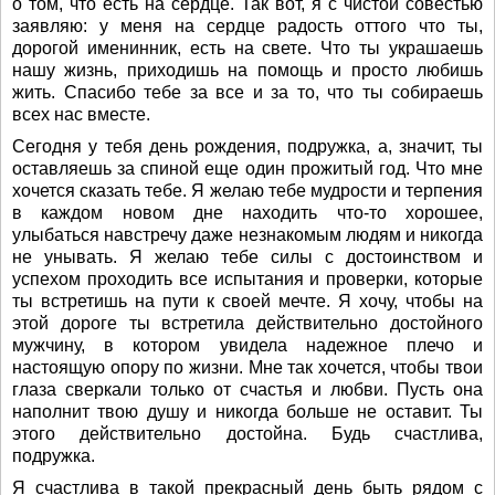
о том, что есть на сердце. Так вот, я с чистой совестью
заявляю: у меня на сердце радость оттого что ты,
дорогой именинник, есть на свете. Что ты украшаешь
нашу жизнь, приходишь на помощь и просто любишь
жить. Спасибо тебе за все и за то, что ты собираешь
всех нас вместе.
Сегодня у тебя день рождения, подружка, а, значит, ты
оставляешь за спиной еще один прожитый год. Что мне
хочется сказать тебе. Я желаю тебе мудрости и терпения
в каждом новом дне находить что-то хорошее,
улыбаться навстречу даже незнакомым людям и никогда
не унывать. Я желаю тебе силы с достоинством и
успехом проходить все испытания и проверки, которые
ты встретишь на пути к своей мечте. Я хочу, чтобы на
этой дороге ты встретила действительно достойного
мужчину, в котором увидела надежное плечо и
настоящую опору по жизни. Мне так хочется, чтобы твои
глаза сверкали только от счастья и любви. Пусть она
наполнит твою душу и никогда больше не оставит. Ты
этого действительно достойна. Будь счастлива,
подружка.
Я счастлива в такой прекрасный день быть рядом с