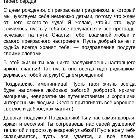
твоего сердца!
С днем рождения, с прекрасным праздником, в который
мы чувствуем себя немножко детьми, потому что ждем
от него какого-то чуда! Я желаю, чтобы это чудо
случилось, пусть у тебя всё получается и все преграды
исчезают на пути. Счастья тебе, взаимной любви и
самого прекрасного настроения! Пусть добрый ангел и
судьба всегда хранят тебя. — поздравления подруге
своими словами
В этой жизни ты как никто заслуживаешь настоящего
яркого счастья! Так пусть оно всегда идет рядышком,
держась с тобой за руку! С днем рождения!
Поздравляю, именинница! Пусть твоя жизнь всегда
будет наполнена любовью, заботой, добротой, яркими
эмоциями, невероятными путешествиями и хорошими
интересными людьми. Желаю притягивать всё хорошее,
светлое и доброе, как магнит )
Дорогая подружка! Поздравляю! Ты у нас самая добрая,
яркая и веселая! Ты согреваешь нас своей душевной
теплотой и просто лучезарной улыбкой! Пусть все у тебя
складывается, пусть все удается, и все планы