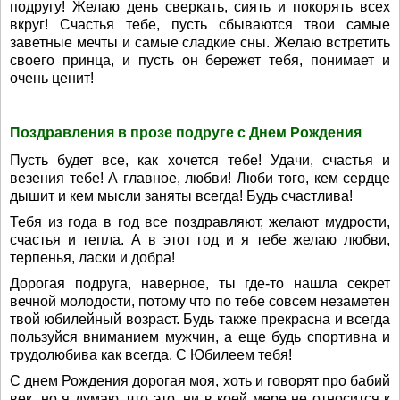
подругу! Желаю день сверкать, сиять и покорять всех
вкруг! Счастья тебе, пусть сбываются твои самые
заветные мечты и самые сладкие сны. Желаю встретить
своего принца, и пусть он бережет тебя, понимает и
очень ценит!
Поздравления в прозе подруге с Днем Рождения
Пусть будет все, как хочется тебе! Удачи, счастья и
везения тебе! А главное, любви! Люби того, кем сердце
дышит и кем мысли заняты всегда! Будь счастлива!
Тебя из года в год все поздравляют, желают мудрости,
счастья и тепла. А в этот год и я тебе желаю любви,
терпенья, ласки и добра!
Дорогая подруга, наверное, ты где-то нашла секрет
вечной молодости, потому что по тебе совсем незаметен
твой юбилейный возраст. Будь также прекрасна и всегда
пользуйся вниманием мужчин, а еще будь спортивна и
трудолюбива как всегда. С Юбилеем тебя!
С днем Рождения дорогая моя, хоть и говорят про бабий
век, но я думаю, что это, ни в коей мере не относится к