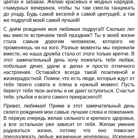
цветах и забавах. Желаю красивых и модных нарядов,
гламурных вечеринок, чтобы ты там смогла танцевать
до упаду. Будь самой веселой и самой цветущей, а так
же подругой моей самой лучшей!
С днём рождения моя любимая подруга!!! Сколько лет
мы вместе встречаем твой праздник? Ты в моей жизни
стала самым дорогим человеком, которого не
променяешь ни на кого. Разные моменты мы пережили
вместе, но наша дружба стала от этого только крепче. В
этот замечательный день хочу пожелать тебе любви,
побольше денег, удачи в делах и просто отличного
настроения. Оставайся всегда такой позитивной и
жизнерадостной. Помни, что есть люди, которые ждут от
тебя твоего совета и плеча в нужный момент. Пусть
берегут тебя твои ангелы и не дают оступиться. Счастья
тебе, улыбок и всего самого прекрасного!!!
Привет, любимая! Прими в этот замечательный день
своего рождения мои самые лучшие слова и пожелания.
В первую очередь желаю сильного и крепкого здоровья,
а все остальное уже зависит от тебя. Желаю умения
радоваться жизни, потому что оно помогает
преодолевать любые жизненные неурядицы. Искренне