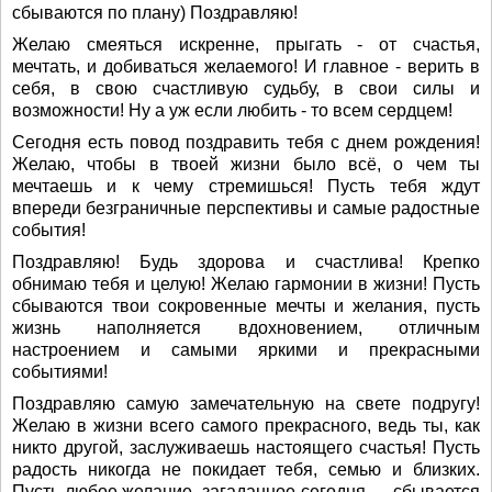
сбываются по плану) Поздравляю!
Желаю смеяться искренне, прыгать - от счастья,
мечтать, и добиваться желаемого! И главное - верить в
себя, в свою счастливую судьбу, в свои силы и
возможности! Ну а уж если любить - то всем сердцем!
Сегодня есть повод поздравить тебя с днем рождения!
Желаю, чтобы в твоей жизни было всё, о чем ты
мечтаешь и к чему стремишься! Пусть тебя ждут
впереди безграничные перспективы и самые радостные
события!
Поздравляю! Будь здорова и счастлива! Крепко
обнимаю тебя и целую! Желаю гармонии в жизни! Пусть
сбываются твои сокровенные мечты и желания, пусть
жизнь наполняется вдохновением, отличным
настроением и самыми яркими и прекрасными
событиями!
Поздравляю самую замечательную на свете подругу!
Желаю в жизни всего самого прекрасного, ведь ты, как
никто другой, заслуживаешь настоящего счастья! Пусть
радость никогда не покидает тебя, семью и близких.
Пусть любое желание, загаданное сегодня — сбывается