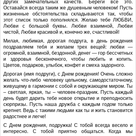
других замечательных качеств. Береги все это.
Оставайся всегда таким же душевным человеком! Пусть
жизненные обстоятельства складываются так, чтобы
этот список только пополнялся. Желаю тебе ЛЮБВИ,
Любви с большой буквы. Любви взаимной, Любви
чистой, Любви красивой и, конечно же, счастливой!
Милая, любимая, дорогая подруга, в день рождения
поздравляем тебя и желаем трех вещей: любви —
огромной, взаимной, бездонной, денег — гор бессчетных
и здоровья бесконечного, чтобы любить и копить.
Цветов, подарков, улыбок, конфет и смеха задорного.
Дорогая (имя подруги), с Днем рождения! Очень сложно
желать что-либо человеку цельному, самодостаточному,
живущему в гармонии с собой и окружающем миром. Ты
– светлая, яркая, ты – человек-праздник. Пусть каждый
день будет дарить тебе новое открытие и преподносить
сюрпризы. Пусть наша дружба с каждым годом только
крепнет. Ведь с такими людьми как ты и жить становится
радостнее и легче!
С Днем рождения, подружка! С тобой всегда весело и
интересно. С тобой приятно общаться. Когда мы