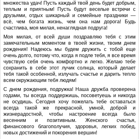
множества удач! Пусть каждый твой день будет добрым,
теплым и приятным! Пусть будут веселые встречи с
друзьями, отдых шикарный и семейные праздники —
всё, чем богата жизнь, чем она нам дорога! Будь
счастлива, моя милая, ненаглядная подруга!
Моя милая, от всей души поздравляю тебя с этим
замечательным моментом в твоей жизни, твоим днем
рождения! Надеюсь мы будем дружить с тобой еще
очень долго, потому что, когда я подле тебя, я все время
чувствую себя очень комфортно и легко. Желаю тебе
сохранить в себе этот лучик солнца, который делает
тебя такой особенной, излучать счастье и дарить тепло
всем окружающим тебя людям!
С днем рождения, подружка! Наша дружба проверена
годами, ты всегда поддержишь, посоветуешь и никогда
не осудишь. Сегодня хочу пожелать тебе оставаться
всегда такой же прекрасной, умной, доброй и
жизнерадостной, чтобы настроение всегда было
весенним и позитивным. Женского счастья,
финансового благополучия, здоровья, легких побед,
новых достижений и покорения вершин!