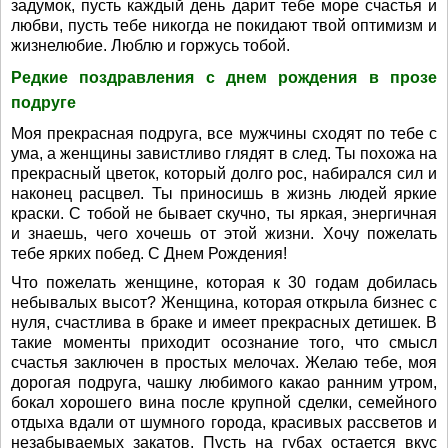
задумок, пусть каждый день дарит тебе море счастья и
любви, пусть тебе никогда не покидают твой оптимизм и
жизнелюбие. Люблю и горжусь тобой.
Редкие поздравления с днем рождения в прозе
подруге
Моя прекрасная подруга, все мужчины сходят по тебе с
ума, а женщины завистливо глядят в след. Ты похожа на
прекрасный цветок, который долго рос, набирался сил и
наконец расцвел. Ты приносишь в жизнь людей яркие
краски. С тобой не бывает скучно, ты яркая, энергичная
и знаешь, чего хочешь от этой жизни. Хочу пожелать
тебе ярких побед. С Днем Рождения!
Что пожелать женщине, которая к 30 годам добилась
небывалых высот? Женщина, которая открыла бизнес с
нуля, счастлива в браке и имеет прекрасных детишек. В
такие моменты приходит осознание того, что смысл
счастья заключен в простых мелочах. Желаю тебе, моя
дорогая подруга, чашку любимого какао ранним утром,
бокал хорошего вина после крупной сделки, семейного
отдыха вдали от шумного города, красивых рассветов и
незабываемых закатов. Пусть на губах остается вкус