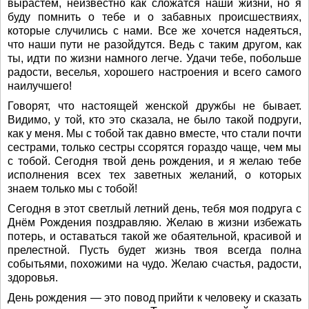
вырастем, неизвестно как сложатся наши жизни, но я
буду помнить о тебе и о забавных происшествиях,
которые случились с нами. Все же хочется надеяться,
что наши пути не разойдутся. Ведь с таким другом, как
ты, идти по жизни намного легче. Удачи тебе, побольше
радости, веселья, хорошего настроения и всего самого
наилучшего!
Говорят, что настоящей женской дружбы не бывает.
Видимо, у той, кто это сказала, не было такой подруги,
как у меня. Мы с тобой так давно вместе, что стали почти
сестрами, только сестры ссорятся гораздо чаще, чем мы
с тобой. Сегодня твой день рождения, и я желаю тебе
исполнения всех тех заветных желаний, о которых
знаем только мы с тобой!
Сегодня в этот светлый летний день, тебя моя подруга с
Днём Рождения поздравляю. Желаю в жизни избежать
потерь, и оставаться такой же обаятельной, красивой и
прелестной. Пусть будет жизнь твоя всегда полна
событьями, похожими на чудо. Желаю счастья, радости,
здоровья.
День рождения — это повод прийти к человеку и сказать