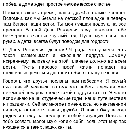
побед, а дома ждет простое человеческое счастье.
Проходя сквозь время, наша дружба только крепнет.
Вспомни, как мы бегали на детской площадке, а теперь
там бегают наши детки. Ты моя лучшая подруга на все
времена. В твой День Рождения хочу пожелать тебе
безмерного счастья круглый год. Пусть муж носит на
руках, а детки всегда будут поводом для гордости.
С Днем Рождения, дорогая! Я рада, что у меня есть
такая незаменимая и искренняя подруга. Самому
искреннему человеку на этой планете должно во всем
везти. Пусть паровоз твоей жизни попадет на
волшебные рельсы и доставит тебя в страну везения.
Говорят, что друзья посланы нам небесами. Я самый
счастливый человек, потому что небеса сделали мне
неземной подарок в виде такой подруги как ты. Я часто
вспоминаю наши студенческие годы, наши путешествия
и праздники. Сейчас многое поменялось, но неизменной
навсегда останется наша дружба. Я точно буду всегда
рядом и приду на помощь в любой ситуации. Пожелаю
тебе создать маленькую копию себя, ведь этот мир так
нуждается в таких людях как ты.