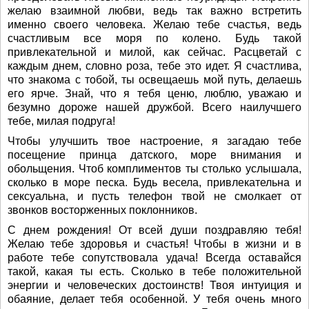
желаю взаимной любви, ведь так важно встретить
именно своего человека. Желаю тебе счастья, ведь
счастливым все моря по колено. Будь такой
привлекательной и милой, как сейчас. Расцветай с
каждым днем, словно роза, тебе это идет. Я счастлива,
что знакома с тобой, ты освещаешь мой путь, делаешь
его ярче. Знай, что я тебя ценю, люблю, уважаю и
безумно дороже нашей дружбой. Всего наилучшего
тебе, милая подруга!
Чтобы улучшить твое настроение, я загадаю тебе
посещение принца датского, море внимания и
обольщения. Чтоб комплиментов ты столько услышала,
сколько в море песка. Будь весела, привлекательна и
сексуальна, и пусть телефон твой не смолкает от
звонков восторженных поклонников.
С днем рождения! От всей души поздравляю тебя!
Желаю тебе здоровья и счастья! Чтобы в жизни и в
работе тебе сопутствовала удача! Всегда оставайся
такой, какая ты есть. Сколько в тебе положительной
энергии и человеческих достоинств! Твоя интуиция и
обаяние, делает тебя особенной. У тебя очень много