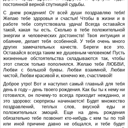
постоянной верной спутницей судьбы.
С днем рождения! От всей души поздравляю тебя!
Желаю тебе здоровья и счастья! Чтобы в жизни и в
работе тебе сопутствовала удача! Всегда оставайся
такой, какая ты есть. Сколько в тебе положительной
энергии и человеческих достоинств! Твоя интуиция и
обаяние, делает тебя особенной. У тебя очень много
других замечательных качеств. Береги все это.
Оставайся всегда таким же душевным человеком! Пусть
жизненные обстоятельства складываются так, чтобы
этот список только пополнялся. Желаю тебе ЛЮБВИ,
Любви с большой буквы. Любви взаимной, Любви
чистой, Любви красивой и, конечно же, счастливой!
Доброе утро! Вот и наступил самый главный для тебя
день в году – день твоего рождения. Как бы ты к нему ни
готовился, он почему-то всегда приходит нежданно, и
это здорово: сюрпризы начинаются! Будет множество
поздравлений, теплых слов, вкусной еды и
положительных эмоций. Еще на день рождения
обязательно тебе позвонит кто-нибудь с кем ты по той
или иной причине давно не общался, и тебе будет