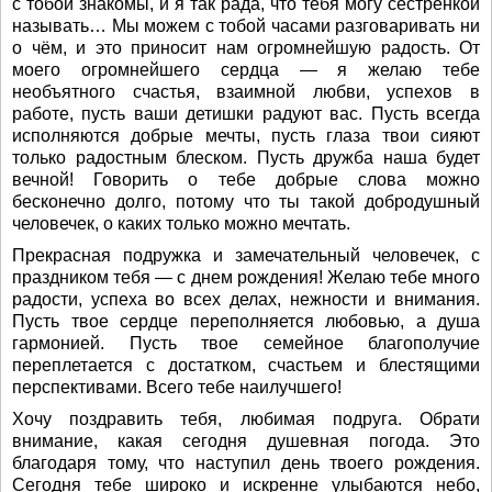
с тобой знакомы, и я так рада, что тебя могу сестрёнкой
называть… Мы можем с тобой часами разговаривать ни
о чём, и это приносит нам огромнейшую радость. От
моего огромнейшего сердца — я желаю тебе
необъятного счастья, взаимной любви, успехов в
работе, пусть ваши детишки радуют вас. Пусть всегда
исполняются добрые мечты, пусть глаза твои сияют
только радостным блеском. Пусть дружба наша будет
вечной! Говорить о тебе добрые слова можно
бесконечно долго, потому что ты такой добродушный
человечек, о каких только можно мечтать.
Прекрасная подружка и замечательный человечек, с
праздником тебя — с днем рождения! Желаю тебе много
радости, успеха во всех делах, нежности и внимания.
Пусть твое сердце переполняется любовью, а душа
гармонией. Пусть твое семейное благополучие
переплетается с достатком, счастьем и блестящими
перспективами. Всего тебе наилучшего!
Хочу поздравить тебя, любимая подруга. Обрати
внимание, какая сегодня душевная погода. Это
благодаря тому, что наступил день твоего рождения.
Сегодня тебе широко и искренне улыбаются небо,