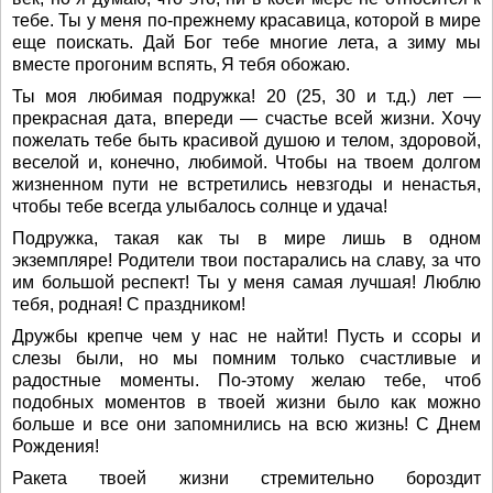
тебе. Ты у меня по-прежнему красавица, которой в мире
еще поискать. Дай Бог тебе многие лета, а зиму мы
вместе прогоним вспять, Я тебя обожаю.
Ты моя любимая подружка! 20 (25, 30 и т.д.) лет —
прекрасная дата, впереди — счастье всей жизни. Хочу
пожелать тебе быть красивой душою и телом, здоровой,
веселой и, конечно, любимой. Чтобы на твоем долгом
жизненном пути не встретились невзгоды и ненастья,
чтобы тебе всегда улыбалось солнце и удача!
Подружка, такая как ты в мире лишь в одном
экземпляре! Родители твои постарались на славу, за что
им большой респект! Ты у меня самая лучшая! Люблю
тебя, родная! С праздником!
Дружбы крепче чем у нас не найти! Пусть и ссоры и
слезы были, но мы помним только счастливые и
радостные моменты. По-этому желаю тебе, чтоб
подобных моментов в твоей жизни было как можно
больше и все они запомнились на всю жизнь! С Днем
Рождения!
Ракета твоей жизни стремительно бороздит