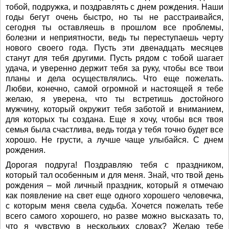
тобой, подружка, и поздравлять с днем рождения. Наши
годы бегут очень быстро, но ты не расстраивайся,
сегодня ты оставляешь в прошлом все проблемы,
болезни и неприятности, ведь ты переступаешь черту
нового своего года. Пусть эти двенадцать месяцев
станут для тебя другими. Пусть рядом с тобой шагает
удача, и уверенно держит тебя за руку, чтобы все твои
планы и дела осуществлялись. Что еще пожелать.
Любви, конечно, самой огромной и настоящей я тебе
желаю, я уверена, что ты встретишь достойного
мужчину, который окружит тебя заботой и вниманием,
для которых ты создана. Еще я хочу, чтобы вся твоя
семья была счастлива, ведь тогда у тебя точно будет все
хорошо. Не грусти, а лучше чаще улыбайся. С днем
рождения.
Дорогая подруга! Поздравляю тебя с праздником,
который тал особенным и для меня. Знай, что твой день
рождения – мой личный праздник, который я отмечаю
как появление на свет еще одного хорошего человечка,
с которым меня свела судьба. Хочется пожелать тебе
всего самого хорошего, но разве можно высказать то,
что я чувствую в нескольких словах? Желаю тебе