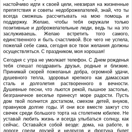
настойчиво идти к своей цели, невзирая на жизненные
препятствия и советы недоброжелателей, знай, что ты
всегда сможешь рассчитывать на мою помощь и
поддержку. Желаю, чтобы тебя окружали только
позитивные и доброжелательные люди, ведь ты на это
заслуживаешь. Желаю встретить того самого,
единственного и быть счастливой. Все чего не успела,
пожелай себе сама, сегодня все твои желания должны
осуществляться. С праздником, моя хорошая!
Сегодня с утра не умолкает телефон. С Днем рожденья
тебя спешат поздравить друзья, родные и близкие.
Принимай скорей пожеланья добра, огромной удачи,
душевного тепла, здоровья крепкого как дамасская
сталь и долголетия растворенного в вечности.
Душевные песни, что льются рекой, пышное застолье,
безграничное веселье принесут море радости. Пусть
дом твой полнится достатком, смехом детей, внуков,
правнуков долгие годы. И они все вместе зажгут сто
свечек среди большого торта на столетнем юбилее. Не
уставай любить жизнь и всегда улыбаться солнцу, как
сейчас. Оставайся собой везде: дома, на работе, в
дороге среди друзей и недругов и фортуна будет