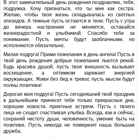
В этот замечательный день рождения поздравляю, тебя,
подружка. Хочу признаться, что ты мне как сестра.
Желаю, чтобы твоя жизнь складывалась из светлых
эпизодов. А темные пусть остаются в тени. Пусть с утра
до вечера настроение не меняется, оставайся
жизнерадостной и улыбчивой. Спасибо тебе за
понимание. Пусть мечты будут заоблачными, но
исполняются обязательно.
Милая подруга! Прими пожелания в день ангела! Пусть в
твой день рождения добрые пожелания льются рекой.
Будь красива душой, пусть твоя внешность вызывает
восхищение, а оптимизм заряжает энергией
окружающих. Живи без бед и тревог, пусть мысли будут
полны позитива!
Дорогая моя подруга! Пусть сегодняшний твой праздник
в дальнейшем принесет тебе только прекрасные дни,
хорошие новости, приятные встречи. Пусть с твоего
лица не сходит счастливая улыбка. Всегда, как и сейчас,
сохраняй чистоту души, человечность, умение быть на
позитиве. Пусть никогда не померкнет наша большая
дружба.