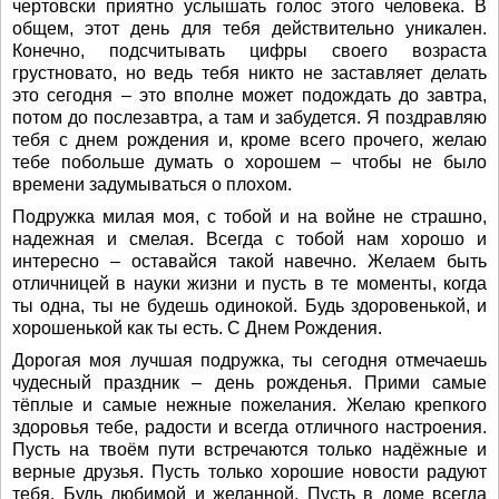
чертовски приятно услышать голос этого человека. В
общем, этот день для тебя действительно уникален.
Конечно, подсчитывать цифры своего возраста
грустновато, но ведь тебя никто не заставляет делать
это сегодня – это вполне может подождать до завтра,
потом до послезавтра, а там и забудется. Я поздравляю
тебя с днем рождения и, кроме всего прочего, желаю
тебе побольше думать о хорошем – чтобы не было
времени задумываться о плохом.
Подружка милая моя, с тобой и на войне не страшно,
надежная и смелая. Всегда с тобой нам хорошо и
интересно – оставайся такой навечно. Желаем быть
отличницей в науки жизни и пусть в те моменты, когда
ты одна, ты не будешь одинокой. Будь здоровенькой, и
хорошенькой как ты есть. С Днем Рождения.
Дорогая моя лучшая подружка, ты сегодня отмечаешь
чудесный праздник – день рожденья. Прими самые
тёплые и самые нежные пожелания. Желаю крепкого
здоровья тебе, радости и всегда отличного настроения.
Пусть на твоём пути встречаются только надёжные и
верные друзья. Пусть только хорошие новости радуют
тебя. Будь любимой и желанной. Пусть в доме всегда