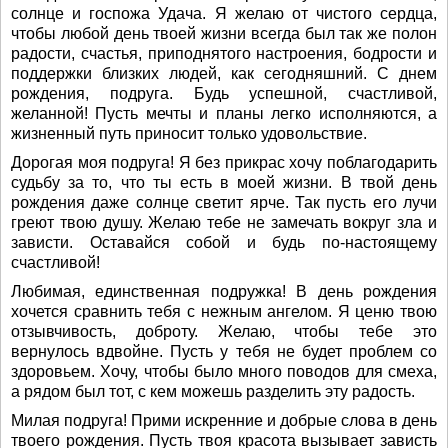
солнце и госпожа Удача. Я желаю от чистого сердца,
чтобы любой день твоей жизни всегда был так же полон
радости, счастья, приподнятого настроения, бодрости и
поддержки близких людей, как сегодняшний. С днем
рождения, подруга. Будь успешной, счастливой,
желанной! Пусть мечты и планы легко исполняются, а
жизненный путь приносит только удовольствие.
Дорогая моя подруга! Я без прикрас хочу поблагодарить
судьбу за то, что ты есть в моей жизни. В твой день
рождения даже солнце светит ярче. Так пусть его лучи
греют твою душу. Желаю тебе не замечать вокруг зла и
зависти. Оставайся собой и будь по-настоящему
счастливой!
Любимая, единственная подружка! В день рождения
хочется сравнить тебя с нежным ангелом. Я ценю твою
отзывчивость, доброту. Желаю, чтобы тебе это
вернулось вдвойне. Пусть у тебя не будет проблем со
здоровьем. Хочу, чтобы было много поводов для смеха,
а рядом был тот, с кем можешь разделить эту радость.
Милая подруга! Прими искренние и добрые слова в день
твоего рождения. Пусть твоя красота вызывает зависть