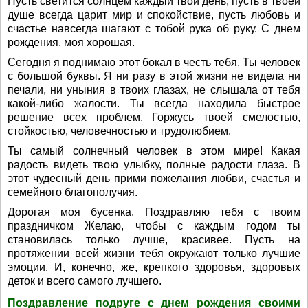
Пусть светится солнцем каждый твой день, пусть в твоей
душе всегда царит мир и спокойствие, пусть любовь и
счастье навсегда шагают с тобой рука об руку. С днем
рождения, моя хорошая.
Сегодня я поднимаю этот бокал в честь тебя. Ты человек
с большой буквы. Я ни разу в этой жизни не видела ни
печали, ни уныния в твоих глазах, не слышала от тебя
какой-либо жалости. Ты всегда находила быстрое
решение всех проблем. Горжусь твоей смелостью,
стойкостью, человечностью и трудолюбием.
Ты самый солнечный человек в этом мире! Какая
радость видеть твою улыбку, полные радости глаза. В
этот чудесный день прими пожелания любви, счастья и
семейного благополучия.
Дорогая моя бусенка. Поздравляю тебя с твоим
праздничком Желаю, чтобы с каждым годом ты
становилась только лучше, красивее. Пусть на
протяжении всей жизни тебя окружают только лучшие
эмоции. И, конечно, же, крепкого здоровья, здоровых
деток и всего самого лучшего.
Поздравление подруге с днем рождения своими