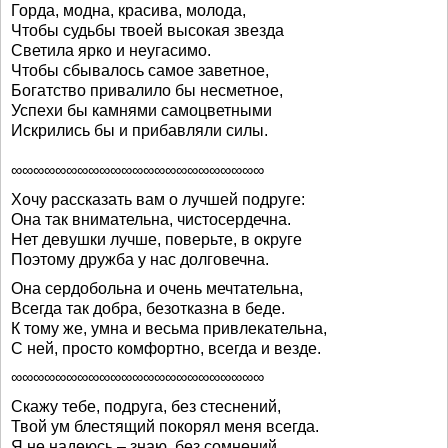
Горда, модна, красива, молода,
Чтобы судьбы твоей высокая звезда
Светила ярко и неугасимо.
Чтобы сбывалось самое заветное,
Богатство привалило бы несметное,
Успехи бы камнями самоцветными
Искрились бы и прибавляли силы.
∞∞∞∞∞∞∞∞∞∞∞∞∞∞∞∞∞∞∞∞∞∞∞
Хочу рассказать вам о лучшей подруге:
Она так внимательна, чистосердечна.
Нет девушки лучше, поверьте, в округе
Поэтому дружба у нас долговечна.
Она сердобольна и очень мечтательна,
Всегда так добра, безотказна в беде.
К тому же, умна и весьма привлекательна,
С ней, просто комфортно, всегда и везде.
∞∞∞∞∞∞∞∞∞∞∞∞∞∞∞∞∞∞∞∞∞∞∞
Скажу тебе, подруга, без стеснений,
Твой ум блестящий покорял меня всегда.
Я не надеюсь – знаю, без сомнений,