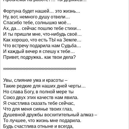
Фортуна будет нашей… это жизнь…
Ну, вот, немного душу отвели…
Спасибо тебе, солнышко моё…
Ах, да… сейчас пошлю тебе стихи…
И ты пришли мне, что-нибудь своё…
Как хорошо, что есть ТЫ на Земле…
Что встречу подарила нам Судьба…
И каждый вечер я спешу к тебе…
Привет, подружка.. как твои дела?
∞∞∞∞∞∞∞∞∞∞∞∞∞∞∞∞∞∞∞∞∞∞∞
Увы, слияние ума и красоты –
Такие редкие для наших дней черты…
Но слава Богу, в полной мере ты
Союз двух этих качеств нам явила.
Я счастлива сказать тебе сейчас,
Что для меня сиянье твоих глаз,
Душевной дружбы восхитительный алмаз –
То лучшее, что жизнь мне подарила.
Будь счастлива отныне и всегда,