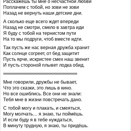
Расскажешь ты мне о несчастной любви
Поплачем с тобой, но зови не зови
Назад не вернуть наши детские дни.
А сколько еще всего ждет впереди
Назад не смотри, смело в завтра иди
Я буду с тобой на тернистом пути
На то мы подруги, чтоб вместе идти.
Так пусть же нас верная дружба хранит
Как солнце согреет, от бед защитит
Пусть ярче, искристее смех наш звенит
И пусть стороной плывет лодка обид.
∞∞∞∞∞∞∞∞∞∞∞∞∞∞∞∞∞∞∞∞∞∞∞
Мне говорили, дружбы не бывает,
Что это сказки, это лишь в кино.
Но все ошиблись. Все они не знали:
Тебя мне в жизни повстречать дано.
С тобой могу и плакать, и смеяться,
Могу молчать… я знаю, ты поймёшь.
И если буду я в тебе нуждаться,
В минуту трудную, я знаю, ты придёшь.