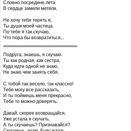
Словно посредине лета
В сердце замели метели.
Не хочу тебя терять я,
Ты души моей частица.
По тебе я так скучаю,
Что пора бы возвратиться...
∞∞∞∞∞∞∞∞∞∞∞∞∞∞∞∞∞∞∞∞∞∞∞
Подруга, знаешь, я скучаю.
Ты как родная, как сестра.
Куда идти одной не знаю,
Не знаю чем занять себя.
С тобой так весело, так классно!
Тебе могу все рассказать,
И ты поймешь меня прекрасно,
Тебе то можно доверять.
Давай, скорее возвращайся,
Уже устала я скучать.
А ты скучаешь? Признавайся?
Скучаешь, знаю. Буду ждать.