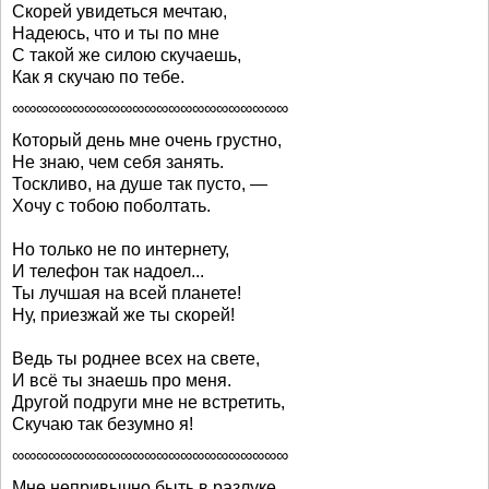
Скорей увидеться мечтаю,
Надеюсь, что и ты по мне
С такой же силою скучаешь,
Как я скучаю по тебе.
∞∞∞∞∞∞∞∞∞∞∞∞∞∞∞∞∞∞∞∞∞∞∞
Который день мне очень грустно,
Не знаю, чем себя занять.
Тоскливо, на душе так пусто, —
Хочу с тобою поболтать.
Но только не по интернету,
И телефон так надоел...
Ты лучшая на всей планете!
Ну, приезжай же ты скорей!
Ведь ты роднее всех на свете,
И всё ты знаешь про меня.
Другой подруги мне не встретить,
Скучаю так безумно я!
∞∞∞∞∞∞∞∞∞∞∞∞∞∞∞∞∞∞∞∞∞∞∞
Мне непривычно быть в разлуке,