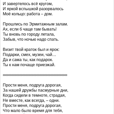
И завертелось всё кругом,
И яркой вспышкой разорвалось
Моё кольцо: работа – дом.
Прошлись по Эрмитажным залам.
Ах, если б чаще там бывать!
Ты вновь по городу летала,
Забыв, что ночью надо спать.
Визит твой краток был и ярок:
Подарки, смех, музеи, чай…
Да и сама ты, как подарок.
Ты к нам почаще приезжай.
∞∞∞∞∞∞∞∞∞∞∞∞∞∞∞∞∞∞∞∞∞∞∞
Прости меня, подруга дорогая,
За нашей дружбы пасмурные дни,
Когда сидели в темноте, страдая,
Не вместе, как всегда, – одни.
Прости меня, подруга дорогая,
Что мало было время для тебя,