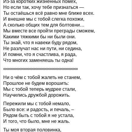
Из-за коротких жизненных помех,
Но если так, хочу тебе признаться —
Ты остаёшься всё равно мне ближе всех.
И внешне мы с тобой слегка похожи,
А сколько общих тем для болтовни…
Мы вместе все пройти преграды сможем,
Какими тяжкими бы ни были они.
Ты знай, что я навеки буду рядом,
Не разлучат нас ни пути, ни седина,
И помни, что я счастлива, я рада,
Что многих заменяешь ты одна!
∞∞∞∞∞∞∞∞∞∞∞∞∞∞∞∞∞∞∞∞∞∞∞
Ни о чём с тобой жалеть не станем,
Прошлое не будем ворошить:
Мы с тобой теперь мудрее стали,
Научились дружбой дорожить.
Пережили мы с тобой немало,
Было все: и радость, и печаль, –
Рядом быть с тобой я не устала,
И того, что было, мне не жаль.
Ты моя вторая половинка,