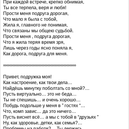
При каждой встрече, крепко обнимая,
Ты все терпела, веря и любя!
Прости меня подруга дорогая,
Что мало я была с тобой,
Жила я, главного не понимая,
Что связаны мы общею судьбой.
Прости меня , подруга дорогая,
Что я жила теряя время зря,
Лишь через годы ясно поняла я,
Как дорога, подруга для меня.
∞∞∞∞∞∞∞∞∞∞∞∞∞∞∞∞∞∞∞∞∞∞∞
Привет, подружка моя!
Как настроение, как твои дела…
Найдёшь минутку поболтать со мной?…
Пусть виртуально… это не беда…
Ты не спешишь… и очень хорошо…
Побудь подольше у меня в ” гостях “…
Что, комп завис… да это ничего…
Пусть виснет всё… а мы с тобой в “друзьях ”
Ну, как здоровье, детки, как семья?…
Проблемы на работе?… Ты держись…