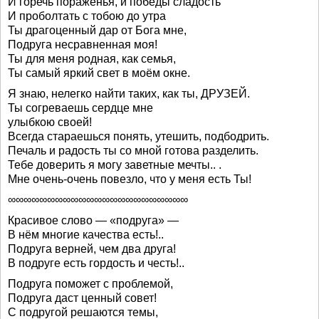
И горечь пораженья, и победы сладость
И проболтать с тобою до утра
Ты драгоценный дар от Бога мне,
Подруга несравненная моя!
Ты для меня родная, как семья,
Ты самый яркий свет в моём окне.
Я знаю, нелегко найти таких, как ты, ДРУЗЕЙ.
Ты согреваешь сердце мне
улыбкою своей!
Всегда стараешься понять, утешить, подбодрить.
Печаль и радость ты со мной готова разделить.
Тебе доверить я могу заветные мечты.. .
Мне очень-очень повезло, что у меня есть Ты!
∞∞∞∞∞∞∞∞∞∞∞∞∞∞∞∞∞∞∞∞∞∞∞
Красивое слово — «подруга» —
В нём многие качества есть!..
Подруга верней, чем два друга!
В подруге есть гордость и честь!..
Подруга поможет с проблемой,
Подруга даст ценный совет!
С подругой решаются темы,