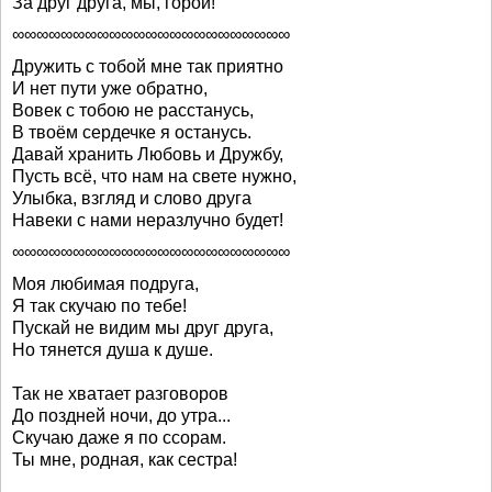
За друг друга, мы, горой!
∞∞∞∞∞∞∞∞∞∞∞∞∞∞∞∞∞∞∞∞∞∞∞
Дружить с тобой мне так приятно
И нет пути уже обратно,
Вовек с тобою не расстанусь,
В твоём сердечке я останусь.
Давай хранить Любовь и Дружбу,
Пусть всё, что нам на свете нужно,
Улыбка, взгляд и слово друга
Навеки с нами неразлучно будет!
∞∞∞∞∞∞∞∞∞∞∞∞∞∞∞∞∞∞∞∞∞∞∞
Моя любимая подруга,
Я так скучаю по тебе!
Пускай не видим мы друг друга,
Но тянется душа к душе.
Так не хватает разговоров
До поздней ночи, до утра...
Скучаю даже я по ссорам.
Ты мне, родная, как сестра!