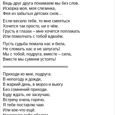
Ведь друг друга понимаем мы без слов.
Искорка моя, моя слезинка,
Фея из забытых детских снов…
Если весело тебе, то мне смеяться
Хочется так просто, ни о чём.
Грусть в глазах – мне хочется поплакать
Или помолчать с тобой вдвоём.
Пусть судьба ломала нас и била,
Не сломать нас и не запугать!
Мы с тобой, подруга, вместе – сила,
Вместе мы сумеем устоять!
∞∞∞∞∞∞∞∞∞∞∞∞∞∞∞∞∞∞∞∞∞∞∞
Приходи ко мне, подруга;
В непогоду и дожди,
В жаркий день, в мороз и вьюгу
Без сомнений приходи.
Буду ждать, не заскучаю,
Встречу очень горячо.
Я тебе поставлю чаю
Или кое-что ещё.