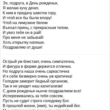
Эх, подруга, в День рожденья,
Я желаю кучу денег,
К ним в придачу шмоток гору,
И чтоб все бы были впору!
Чтоб на лимузине белом
Въехал принц, с прекрасным телом,
И увез тебя он в рай!
Про меня не забывай!
Хоть открытку напиши.
Поздравляю от души!
Острый ум блистает, очень симпатична,
И фигура в форме держится отлично.
Но подруга наша очень саркастична
И к себе безмерно очень уж критична!
Голодом заморит бедный организм,
Так и не увидит наш капитализм!
С днем рожденья нынче поздравляем все!
Испереживались за тебя совсем.
Пусть не судит строго голодовку Бог.
В прошлой жизни, (имя), ты индийский йог.