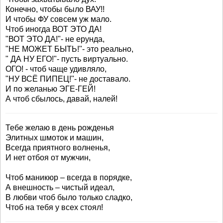
Конечно, чтобы было ВАУ!!
И чтобы ФУ совсем уж мало.
Чтоб иногда ВОТ ЭТО ДА!
"ВОТ ЭТО ДА!"- не ерунда,
"НЕ МОЖЕТ БЫТЬ!"- это реально,
" ДА НУ ЕГО!"- пусть виртуально.
ОГО! - чтоб чаще удивляло,
"НУ ВСЁ ПИПЕЦ!"- не доставало.
И по желанью ЭГЕ-ГЕЙ!
А чтоб сбылось, давай, налей!
Тебе желаю в день рожденья
Элитных шмоток и машин,
Всегда приятного волненья,
И нет отбоя от мужчин,
Чтоб маникюр – всегда в порядке,
А внешность – чистый идеал,
В любви чтоб было только сладко,
Чтоб на тебя у всех стоял!