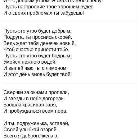
И – с добрым утром! Я сказать тебе спешу!
Пусть настроение твое хорошим будет,
И о своих проблемах ты забудешь!
Пусть это утро будет добрым,
Подруга, ты проснись скорей,
Ведь ждет тебя денечек новый,
Чтоб счастье принести тебе.
Пусть это утро будет бодрым,
Умойся нежною водой,
И выпей чаю ты с лимоном,
И этот день вновь будет твой!
Сверчки за окнами пропели,
И звезды в небе догорели.
Взошла красивая заря,
И пробуждаться всем пора.
И ты, подруженька, вставай,
Своей улыбкой озаряй.
Всего я доброго желаю,