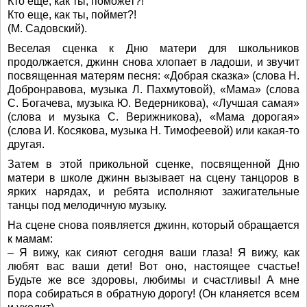
Кто еще, как ты, поможет?!
Кто еще, как ты, поймет?!
(М. Садовский).
Веселая сценка к Дню матери для школьников
продолжается, джинн снова хлопает в ладоши, и звучит
посвященная матерям песня: «Добрая сказка» (слова Н.
Добронравова, музыка Л. Пахмутовой), «Мама» (слова
С. Богачева, музыка Ю. Ведерникова), «Лучшая самая»
(слова и музыка С. Верижникова), «Мама дорогая»
(слова И. Косякова, музыка Н. Тимофеевой) или какая-то
другая.
Затем в этой прикольной сценке, посвященной Дню
матери в школе джинн вызывает на сцену танцоров в
ярких нарядах, и ребята исполняют зажигательные
танцы под мелодичную музыку.
На сцене снова появляется джинн, который обращается
к мамам:
– Я вижу, как сияют сегодня ваши глаза! Я вижу, как
любят вас ваши дети! Вот оно, настоящее счастье!
Будьте же все здоровы, любимы и счастливы! А мне
пора собираться в обратную дорогу! (Он кланяется всем