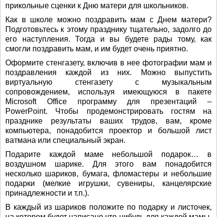
прикольные сценки к Дню матери для школьников.
Как в школе можно поздравить мам с Днем матери?
Подготовьтесь к этому празднику тщательно, задолго до
его наступления. Тогда и вы будете рады тому, как
смогли поздравить мам, и им будет очень приятно.
Оформите стенгазету, включив в нее фотографии мам и
поздравления каждой из них. Можно выпустить
виртуальную стенгазету с музыкальным
сопровождением, используя имеющуюся в пакете
Microsoft Office программу для презентаций –
PowerPoint. Чтобы продемонстрировать гостям на
празднике результаты ваших трудов, вам, кроме
компьютера, понадобится проектор и большой лист
ватмана или специальный экран.
Подарите каждой маме небольшой подарок… в
воздушном шарике. Для этого вам понадобится
несколько шариков, бумага, фломастеры и небольшие
подарки (мелкие игрушки, сувениры, канцелярские
принадлежности и т.п.).
В каждый из шариков положите по подарку и листочек,
на котором будет написано что-нибудь для каждой мамы.