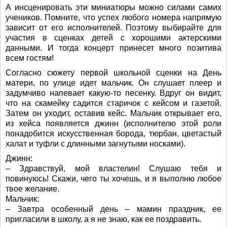
А инсценировать эти миниатюры можно силами самих
учеников. Помните, что успех любого номера напрямую
зависит от его исполнителей. Поэтому выбирайте для
участия в сценках детей с хорошими актерскими
данными. И тогда концерт принесет много позитива
всем гостям!
Согласно сюжету первой школьной сценки на День
матери, по улице идет мальчик. Он слушает плеер и
задумчиво напевает какую-то песенку. Вдруг он видит,
что на скамейку садится старичок с кейсом и газетой.
Затем он уходит, оставив кейс. Мальчик открывает его,
из кейса появляется джинн (исполнителю этой роли
понадобится искусственная борода, тюрбан, цветастый
халат и туфли с длинными загнутыми носками).
Джинн:
– Здравствуй, мой властелин! Слушаю тебя и
повинуюсь! Скажи, чего ты хочешь, и я выполню любое
твое желание.
Мальчик:
– Завтра особенный день – мамин праздник, ее
пригласили в школу, а я не знаю, как ее поздравить.