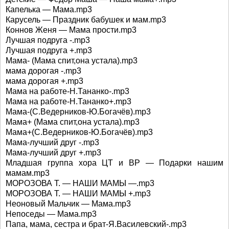
Капелька — Мама.mp3
Карусель — Праздник бабушек и мам.mp3
Коннов Женя — Мама прости.mp3
Лучшая подруга -.mp3
Лучшая подруга +.mp3
Мама- (Мама спит,она устала).mp3
мама дорогая -.mp3
мама дорогая +.mp3
Мама на работе-Н.Тананко-.mp3
Мама на работе-Н.Тананко+.mp3
Мама-(С.Ведерников-Ю.Богачёв).mp3
Мама+ (Мама спит,она устала).mp3
Мама+(С.Ведерников-Ю.Богачёв).mp3
Мама-лучший друг -.mp3
Мама-лучший друг +.mp3
Младшая группа хора ЦТ и BP — Подарки нашим
мамам.mp3
МОРОЗОВА Т. — НАШИ МАМЫ —.mp3
МОРОЗОВА Т. — НАШИ МАМЫ +.mp3
Неоновый Мальчик — Мама.mp3
Непоседы — Мама.mp3
Папа, мама, сестра и брат-Я.Василевский-.mp3