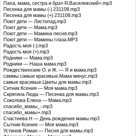
Папа, мама, сестра и брат-Я.Василевский+.mp3
Песенка для мамы (-) 231108.mp3
Песенка для мамы (+) 231108.mp3
Поют дети — Листопад.mp3
Поют дети — Мама.mp3
Поют дети — Мамина песня.mp3
Поют дети — Мамины глаза.MP3
Радость моя (-).mp3
Радость моя (+).mp3
Родники — Мама.mp3
Родники — Наша мама.mp3
Рождественские О. и Ж. — Я и мама.mp3
саммы самые красивые.Мама минус.mp3
самые красивые.Цветы для мамы.mp3
Ситник Ксения — Моя мама.mp3
Скрягина Люда — Песенка для мамы.mp3
Соколова Елена — Мама.mp3
спасибо_мамы_-.mp3
спасибо_мамы+.mp3
Счастнева Н — День рождения мамы.mp3
Сытник Ксения — Моя мама.mp3
Устинов Роман — Песня для мамы.mp3