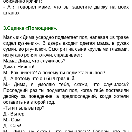
обиженно кричит:
- А я говорил маме, что вы заметите дырку на моих
штанах!
3.Сценка «Помощник».
Мальчик Дима усердно подметает пол, напевая «в траве
сидел кузнечик». В дверь входит одетая мама, в руках
сумки, во рту- ключ. Смотрит на сына круглыми глазами,
испугано роняя ключи, спрашивает:
Мама: Дима, что случилось?
Дима: Ничего!
М.- Как ничего? А почему ты подметаешь пол?
Д.- А потому что он был грязный.
М.- Дима, я умоляю тебя, скажи, что случилось?
Последний раз ты подметал пол, когда тебе поставили
двойку за поведение, а предпоследний, когда хотели
оставить на второй год.
-Ты и пыль вытер?
Д.- Вытер!
М.- Сам!
Д.- Сам!
М.- Дима, ну скажи, что случилось? Говори, что ты