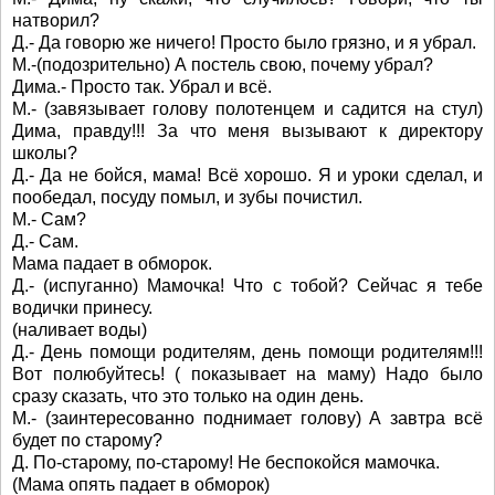
натворил?
Д.- Да говорю же ничего! Просто было грязно, и я убрал.
М.-(подозрительно) А постель свою, почему убрал?
Дима.- Просто так. Убрал и всё.
М.- (завязывает голову полотенцем и садится на стул)
Дима, правду!!! За что меня вызывают к директору
школы?
Д.- Да не бойся, мама! Всё хорошо. Я и уроки сделал, и
пообедал, посуду помыл, и зубы почистил.
М.- Сам?
Д.- Сам.
Мама падает в обморок.
Д.- (испуганно) Мамочка! Что с тобой? Сейчас я тебе
водички принесу.
(наливает воды)
Д.- День помощи родителям, день помощи родителям!!!
Вот полюбуйтесь! ( показывает на маму) Надо было
сразу сказать, что это только на один день.
М.- (заинтересованно поднимает голову) А завтра всё
будет по старому?
Д. По-старому, по-старому! Не беспокойся мамочка.
(Мама опять падает в обморок)