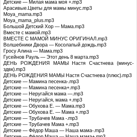
Детские — Милая мама моя +.mp3
Aрасивые.Цветы для мамы минус.mp3
Moya_mama.mp3
Moya_mama_plus.mp3
Большой Детский Хор — Мама.mp3
Вместе с мамой.mp3
ВМЕСТЕ С МАМОЙ МИНУС ОРИГИНАЛ.mp3
Волшебники Двора — Косолапый дождь.mp3
Гросу Алина — Мама.mp3
Гусейнов Рауль — Этот день 8 марта.mp3
ДЕНЬ РОЖДЕНИЯ МАМЫ Настя Счастнева (минус-
здвк).mp3
ДЕНЬ РОЖДЕНИЯ МАМЫ Настя Счастнева (плюс).mp3
Детские — Мамина песенка-.mp3
Детские — Мамина песенка+.mp3
Детские — Неругайся мама —.mp3
Детские — Неругайся, мама +.mp3
Детские — Обухова Е. — Мама.mp3
Детские — Обухова Е. — Мама +.mp3
Детские — Трубачев Мама -.mp3
Детские — Трубачев Мама +.mp3
Детские — Фёдор Маша — Наша мама-.mp3
Детские — Фёдор Маша — Наша мама+.mp3