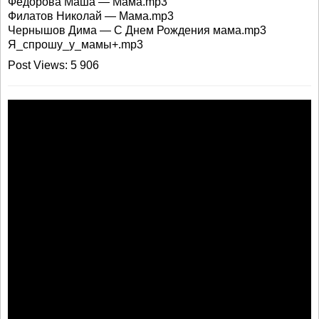
Фёдорова Маша — Мама.mp3
Филатов Николай — Мама.mp3
Чернышов Дима — С Днем Рождения мама.mp3
Я_спрошу_у_мамы+.mp3
Post Views: 5 906