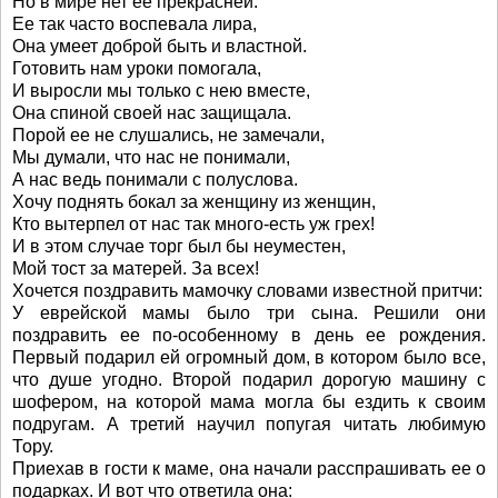
Но в мире нет ее прекрасней.
Ее так часто воспевала лира,
Она умеет доброй быть и властной.
Готовить нам уроки помогала,
И выросли мы только с нею вместе,
Она спиной своей нас защищала.
Порой ее не слушались, не замечали,
Мы думали, что нас не понимали,
А нас ведь понимали с полуслова.
Хочу поднять бокал за женщину из женщин,
Кто вытерпел от нас так много-есть уж грех!
И в этом случае торг был бы неуместен,
Мой тост за матерей. За всех!
Хочется поздравить мамочку словами известной притчи:
У еврейской мамы было три сына. Решили они
поздравить ее по-особенному в день ее рождения.
Первый подарил ей огромный дом, в котором было все,
что душе угодно. Второй подарил дорогую машину с
шофером, на которой мама могла бы ездить к своим
подругам. А третий научил попугая читать любимую
Тору.
Приехав в гости к маме, она начали расспрашивать ее о
подарках. И вот что ответила она: