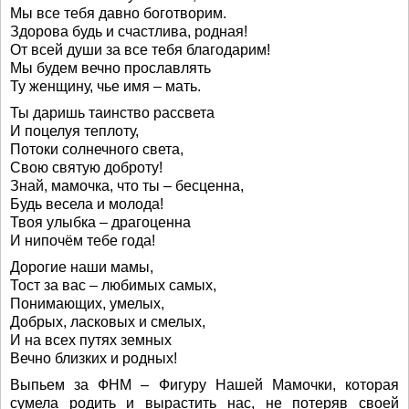
Мы все тебя давно боготворим.
Здорова будь и счастлива, родная!
От всей души за все тебя благодарим!
Мы будем вечно прославлять
Ту женщину, чье имя – мать.
Ты даришь таинство рассвета
И поцелуя теплоту,
Потоки солнечного света,
Свою святую доброту!
Знай, мамочка, что ты – бесценна,
Будь весела и молода!
Твоя улыбка – драгоценна
И нипочём тебе года!
Дорогие наши мамы,
Тост за вас – любимых самых,
Понимающих, умелых,
Добрых, ласковых и смелых,
И на всех путях земных
Вечно близких и родных!
Выпьем за ФНМ – Фигуру Нашей Мамочки, которая
сумела родить и вырастить нас, не потеряв своей