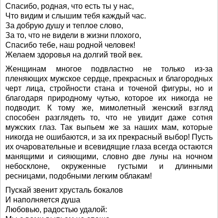
Спасибо, родная, что есть ты у нас,
Что видим и слышим тебя каждый час.
За добрую душу и теплое слово,
За то, что не видели в жизни плохого,
Спасибо тебе, наш родной человек!
Желаем здоровья на долгий твой век.
Женщинам многое подвластно не только из-за
пленяющих мужское сердце, прекрасных и благородных
черт лица, стройности стана и точеной фигуры, но и
благодаря природному чутью, которое их никогда не
подводит. К тому же, мимолетный женский взгляд
способен разглядеть то, что не увидит даже сотня
мужских глаз. Так выпьем же за наших мам, которые
никогда не ошибаются, и за их прекрасный выбор! Пусть
их очаровательные и всевидящие глаза всегда остаются
манящими и сияющими, словно две луны на ночном
небосклоне, окруженные густыми и длинными
ресницами, подобными легким облакам!
Пускай звенит хрусталь бокалов
И наполняется душа
Любовью, радостью удалой: