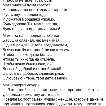
И забота не знает усталости,
Материнской души красота
Неподвластна невзгодам и старости.
Пусть идут чередою года
И ложатся морщинки упрямо.
Будь здорова Ты, мама, всегда,
Будь же счастлива, милая мама!
Мамочка наша родная, любимая,
Бабушка славная, незаменимая!
С днем рожденья тебя поздравляем,
Всяческих благ в твоей жизни желаем,
Чтобы ты никогда не болела,
Чтобы ты никогда на старела,
Чтобы вечно была молодой,
Веселой, доброй и нежной такой!
Целуем мы добрые, славные руки.
С любовью к тебе, твои дети и внуки.
Мать говорит дочери:
– Этот твой поклонник мне так противен, что я с
удовольствием стану его тещей!
Предлагаю тост за тех мудрых женщин, которые даже из
противного поклонника своей дочери могут воспитать