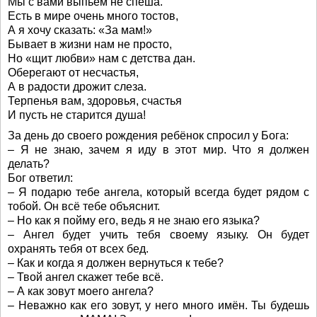
Мы с вами выпьем не спеша.
Есть в мире очень много тостов,
А я хочу сказать: «За мам!»
Бывает в жизни нам не просто,
Но «щит любви» нам с детства дан.
Оберегают от несчастья,
А в радости дрожит слеза.
Терпенья вам, здоровья, счастья
И пусть не старится душа!
За день до своего рождения ребёнок спросил у Бога:
– Я не знаю, зачем я иду в этот мир. Что я должен
делать?
Бог ответил:
– Я подарю тебе ангела, который всегда будет рядом с
тобой. Он всё тебе объяснит.
– Но как я пойму его, ведь я не знаю его языка?
– Ангел будет учить тебя своему языку. Он будет
охранять тебя от всех бед.
– Как и когда я должен вернуться к тебе?
– Твой ангел скажет тебе всё.
– А как зовут моего ангела?
– Неважно как его зовут, у него много имён. Ты будешь