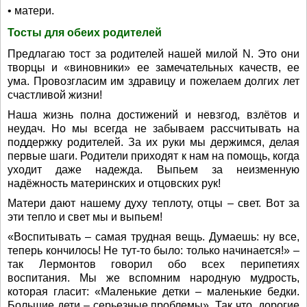
• матери.
Тосты для обеих родителей
Предлагаю тост за родителей нашей милой N. Это они
творцы и «виновники» ее замечательных качеств, ее
ума. Провозгласим им здравицу и пожелаем долгих лет
счастливой жизни!
Наша жизнь полна достижений и невзгод, взлётов и
неудач. Но мы всегда не забываем рассчитывать на
поддержку родителей. За их руки мы держимся, делая
первые шаги. Родители приходят к нам на помощь, когда
уходит даже надежда. Выпьем за неизменную
надёжность материнских и отцовских рук!
Матери дают нашему духу теплоту, отцы – свет. Вот за
эти тепло и свет мы и выпьем!
«Воспитывать – самая трудная вещь. Думаешь: ну все,
теперь кончилось! Не тут-то было: только начинается!» –
так Лермонтов говорил обо всех перипетиях
воспитания. Мы же вспомним народную мудрость,
которая гласит: «Маленькие детки – маленькие бедки.
Большие дети – серьезные проблемы». Так что, дорогие