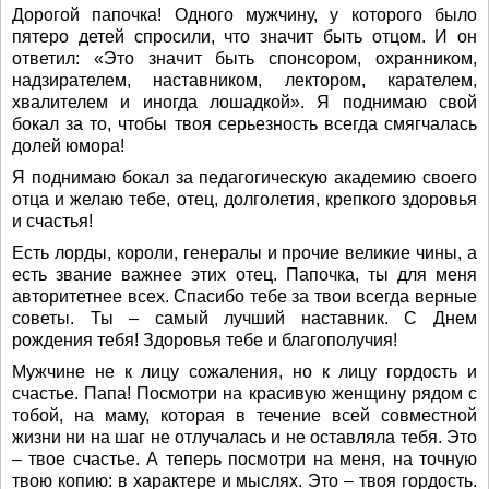
Дорогой папочка! Одного мужчину, у которого было
пятеро детей спросили, что значит быть отцом. И он
ответил: «Это значит быть спонсором, охранником,
надзирателем, наставником, лектором, карателем,
хвалителем и иногда лошадкой». Я поднимаю свой
бокал за то, чтобы твоя серьезность всегда смягчалась
долей юмора!
Я поднимаю бокал за педагогическую академию своего
отца и желаю тебе, отец, долголетия, крепкого здоровья
и счастья!
Есть лорды, короли, генералы и прочие великие чины, а
есть звание важнее этих отец. Папочка, ты для меня
авторитетнее всех. Спасибо тебе за твои всегда верные
советы. Ты – самый лучший наставник. С Днем
рождения тебя! Здоровья тебе и благополучия!
Мужчине не к лицу сожаления, но к лицу гордость и
счастье. Папа! Посмотри на красивую женщину рядом с
тобой, на маму, которая в течение всей совместной
жизни ни на шаг не отлучалась и не оставляла тебя. Это
– твое счастье. А теперь посмотри на меня, на точную
твою копию: в характере и мыслях. Это – твоя гордость.