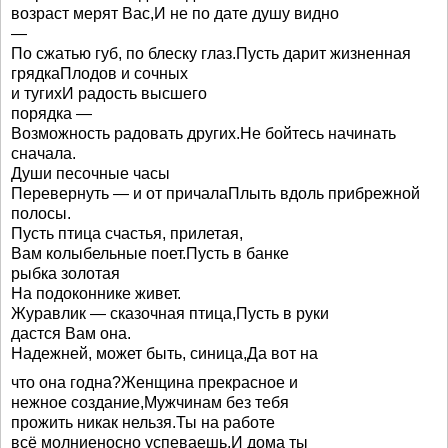
возраст мерят Вас,И не по дате душу видно
—
По сжатью губ, по блеску глаз.Пусть дарит жизненная
грядкаПлодов и сочных
и тугихИ радость высшего
порядка —
Возможность радовать других.Не бойтесь начинать
сначала.
Души песочные часы
Перевернуть — и от причалаПлыть вдоль прибрежной
полосы.
Пусть птица счастья, прилетая,
Вам колыбельные поет.Пусть в банке
рыбка золотая
На подоконнике живет.
Журавлик — сказочная птица,Пусть в руки
дастся Вам она.
Надежней, может быть, синица,Да вот на
что она годна?Женщина прекрасное и
нежное создание,Мужчинам без тебя
прожить никак нельзя.Ты на работе
всё молниеносно успеваешь,И дома ты