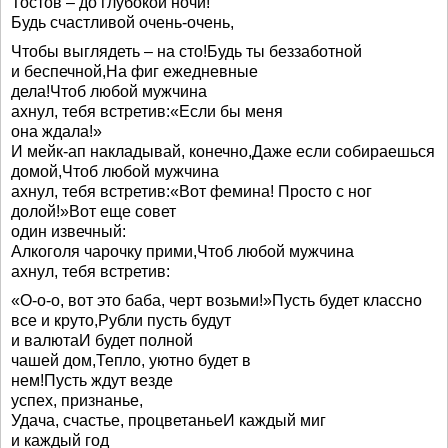
Тостов – до глубокой ночи!
Будь счастливой очень-очень,
Чтобы выглядеть – на сто!Будь ты беззаботной
и беспечной,На фиг ежедневные
дела!Чтоб любой мужчина
ахнул, тебя встретив:«Если бы меня
она ждала!»
И мейк-ап накладывай, конечно,Даже если собираешься
домой,Чтоб любой мужчина
ахнул, тебя встретив:«Вот фемина! Просто с ног
долой!»Вот еще совет
один извечный:
Алкоголя чарочку прими,Чтоб любой мужчина
ахнул, тебя встретив:
«О-о-о, вот это баба, черт возьми!»Пусть будет классно
все и круто,Рубли пусть будут
и валютаИ будет полной
чашей дом,Тепло, уютно будет в
нем!Пусть ждут везде
успех, признанье,
Удача, счастье, процветаньеИ каждый миг
и каждый год