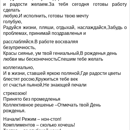
и радости желаем.За тебя сегодня готовы работу
сделать
любую,И исполнить, готовы твою мечту
голубую,
Радуйся жизни, пляши, отдыхай, наслаждайся,Забудь о
проблемах, принимай поздравленья и
расслабляйся.В работе восхваляя
безупречность,
Красы сиянье, ум твой гениальный,В рожденья день
любви мы бесконечностьСпешим тебе желать
коллегиально,
И в жизни, ставшей яркою поляной,Где радости цветы
блестят росою,Кружиться тебе век
от счастья пьяной,Не знающей печали
стрекозою!
Принято без промедленья
Коллективное решенье –Отмечать твой День
рожденья.
Начали! Режим – нон-стоп!
Комплиментов – сколько хочешь!