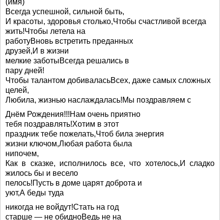
(имя)
Всегда успешной, сильной быть,
И красоты, здоровья столько,Чтобы счастливой всегда
жить!Чтобы летела на
работуВновь встретить преданных
друзей,И в жизни
мелкие заботыВсегда решались в
пару дней!
Чтобы талантом добиваласьВсех, даже самых сложных
целей,
Любила, жизнью наслаждалась!Мы поздравляем с
Днём Рождения!!!Нам очень приятно
тебя поздравлять!Хотим в этот
праздник тебе пожелать,Чтоб била энергия
жизни ключом,Любая работа была
нипочем,
Как в сказке, исполнилось все, что хотелось,И сладко
жилось бы и весело
пелось!Пусть в доме царят доброта и
уют,А беды туда
никогда не войдут!Стать на год
старше — не обидноВедь не на