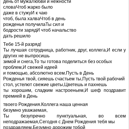
день от мужаЛюбви и нежности
словаЧтоб жарко было
даже в стужуИ к чаю
чтоб, была халваЧтоб в день
рожденья получилаТы сил и
бодрости зарядИ чтоб начальство
дать решило
Тебе 15-й разряд!
Ты лучшая сотрудница, работник, друг, коллега,И если у
других не выпросишь
зимой и снега,То ты готова поделиться без особых
проблем,И свежей идеей
и помощью, абсолютно всем.Пусть в День
Рожденья твой, сияешь счастьем ты,Пусть твой рабочий
стол, устелют свежие цветы,Цветешь и пахнешь
ты хорошим, сладким настроеньем,И шеф поздравит
премией в День
твоего Рождения.Коллега наша ценная
безумно уважаемая,
Ты безупречно пунктуальная, во всем
неподражаемая,Сегодня с Днем Рождения тебя мы
поздравляем,Безумно дорожим тобой