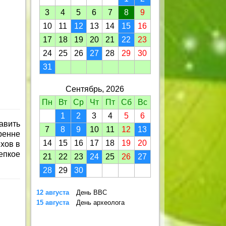
3
4
5
6
7
8
9
10
11
12
13
14
15
16
17
18
19
20
21
22
23
24
25
26
27
28
29
30
31
Сентябрь, 2026
Пн
Вт
Ср
Чт
Пт
Сб
Вс
1
2
3
4
5
6
авить
7
8
9
10
11
12
13
ренне
14
15
16
17
18
19
20
хов в
епкое
21
22
23
24
25
26
27
28
29
30
12 августа
День ВВС
15 августа
День археолога