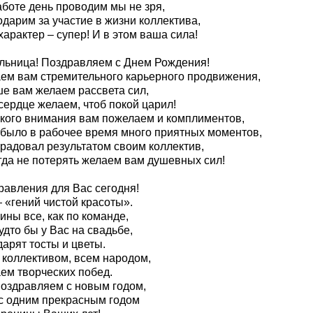
аботе день проводим мы не зря,
дарим за участие в жизни коллектива,
арактер – супер! И в этом ваша сила!
льница! Поздравляем с Днем Рождения!
ем вам стремительного карьерного продвижения,
ше вам желаем рассвета сил,
сердце желаем, чтоб покой царил!
кого внимания вам пожелаем и комплиментов,
 было в рабочее время много приятных моментов,
 радовал результатом своим коллектив,
гда не потерять желаем вам душевных сил!
равления для Вас сегодня!
 «гений чистой красоты».
ны все, как по команде,
удто бы у Вас на свадьбе,
арят тосты и цветы.
 коллективом, всем народом,
ем творческих побед.
поздравляем с новым годом,
с одним прекрасным годом