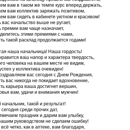
ем вам в таком же темпе курс вперед держать,
ем вам коллектив заряжать позитивом,
ем вам сидеть в кабинете уютном и красивом!
 вас начальство выше не ругает,
ь премии вам чаще назначает,
 делитесь этими премиями с нами,
ть такой расклад продолжается годами!
гая наша начальница! Наша гордость!
нравится ваш напор и характера твердость,
ого человека на вашем месте не видим,
успех у коллектива очевиден!
оздравляем вас сегодня с Днем Рождения,
ть вас никогда не покидает вдохновение,
сть карьера ваша достигнет вершин,
овья вам, удачи и внимания мужчин!
 начальник, такой и результат!
 сегодня среди прочих дат,
тмечаем праздник и дарим вам улыбку,
вашим руководством не сделаем ошибку!
 всё четко, как в аптеке, вам благодаря,