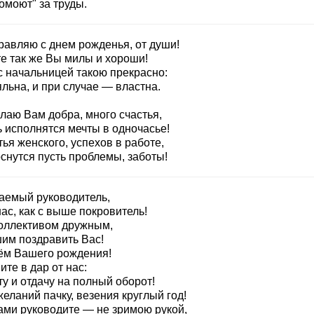
омоют" за труды.
равляю с днем рожденья, от души!
те так же Вы милы и хороши!
с начальницей такою прекрасно:
льна, и при случае — властна.
лаю Вам добра, много счастья,
ь исполнятся мечты в одночасье!
ья женского, успехов в работе,
снутся пусть проблемы, заботы!
аемый руководитель,
ас, как с выше покровитель!
оллективом дружным,
им поздравить Вас!
ём Вашего рождения!
те в дар от нас:
у и отдачу на полный оборот!
еланий пачку, везения круглый год!
ами руководите — не зримою рукой,