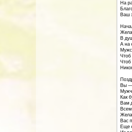
На р
Благо
Ваш х
Нача
Жела
В ду
А на 
Мужс
Чтоб
Чтоб
Нико
Позд
Вы —
Мужчи
Как б
Вам д
Всем
Жела
Вас 
Еще 