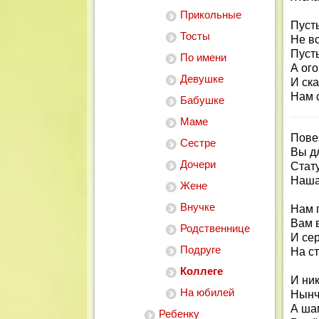
Прикольные
Пуст
Тосты
Не вс
Пуст
По имени
А ого
Девушке
И ск
Нам 
Бабушке
Маме
Пове
Сестре
Вы д
Дочери
Стат
Наша 
Жене
Внучке
Нам 
Вам в
Родственнице
И се
Подруге
На ст
Коллеге
И ник
На юбилей
Нынч
А ша
Ребенку