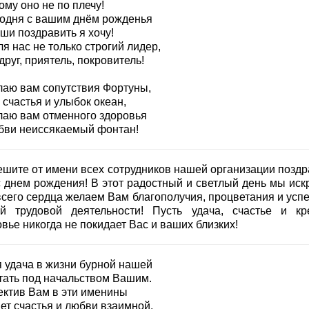
му оно не по плечу!
годня с вашим днём рожденья
ши поздравить я хочу!
я нас не только строгий лидер,
друг, приятель, покровитель!
лаю вам сопутствия Фортуны,
счастья и улыбок океан,
лаю вам отменного здоровья
бви неиссякаемый фонтан!
ешите от имени всех сотрудников нашей организации поздр
с днем рождения! В этот радостный и светлый день мы иск
всего сердца желаем Вам благополучия, процветания и успе
й трудовой деятельности! Пусть удача, счастье и кр
вье никогда не покидает Вас и ваших близких!
я удача в жизни бурной нашей
тать под начальством Вашим.
ектив Вам в эти именины
ет счастья и любви взаимной.