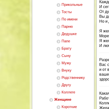
Каждо
Прикольные
И се
От ду
Тосты
Вы дл
По имени
Но и 
Парню
Я же
Дедушке
Море 
Я же
Папе
И лю
Брату
Сыну
Разр
Мужу
Вас 
и от 
Внуку
ваше
Родственнику
здоро
Другу
Коллеге
Кака
Рабо
Женщине
Колл
Короткие
Жела