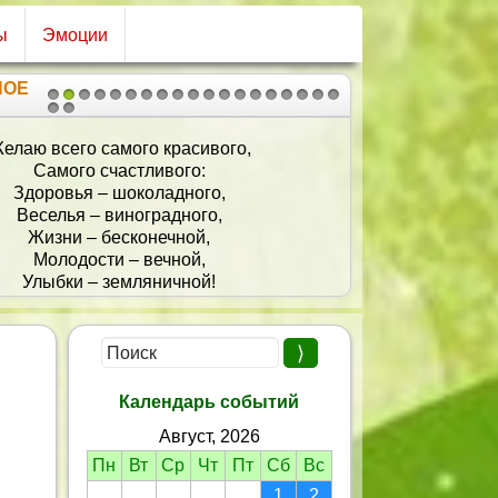
ы
Эмоции
НОЕ
1
2
3
4
5
6
7
8
9
10
11
12
13
14
15
16
17
18
19
20
21
елаю всего самого красивого,
Самого счастливого:
Здоровья – шоколадного,
Веселья – виноградного,
Жизни – бесконечной,
Молодости – вечной,
Улыбки – земляничной!
И жить будет легче.
Календарь событий
Август, 2026
Пн
Вт
Ср
Чт
Пт
Сб
Вс
1
2