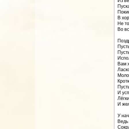
Из в
Пуск
Покин
В хо
Не т
Во вс
Позд
Пуст
Пуст
Испол
Вам 
Ласко
Моло
Кротк
Пусть
И усп
Лёгки
И жел
У на
Ведь
Сокр