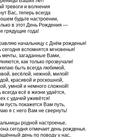
ереницы Ваших лет!
ай тревоги и волнения
ут Вас, теперь всегда
рошем будьте настроении,
олько в этот День Рождения —
е грядущие года!
равляю начальницу с Днём рожденья!
ь сегодня вспомнятся мгновенья!
ь мечты, загаданные Вами,
няются, как только прозвучали!
желаю быть всегда любимой,
вой, весёлой, нежной, милой!
дой, красивой и роскошной,
ой, умной и немного сложной!
 всегда всё в жизни удаётся,
ех с удачей уживётся!
м пусть покажется Вам путь,
аю я с него Вам не свернуть!
чальницы родной настроенье,
 она сегодня отмечает день рожденья.
ащённый день по поводу у нас,