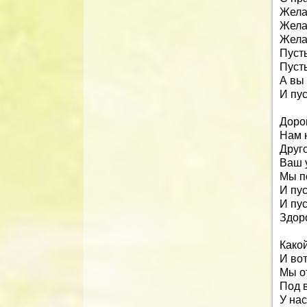
Жела
Жела
Жела
Пусть
Пуст
А вы
И пус
Доро
Нам 
Друг
Ваш 
Мы п
И пус
И пу
Здор
Какой
И вот
Мы о
Под 
У нас