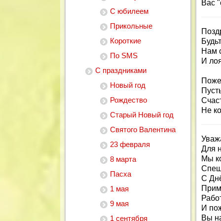
Вас "
С юбилеем
Прикольные
Позд
Короткие
Будь
Нам 
По SMS
И лоя
С праздниками
Поже
Новый год
Пуст
Рождество
Счаст
Не ко
Старый Новый год
Святого Валентина
Уваж
23 февраля
Для н
Мы к
8 марта
Спеш
Пасха
С Дн
Прими
1 мая
Работ
9 мая
И пож
Вы н
1 сентября