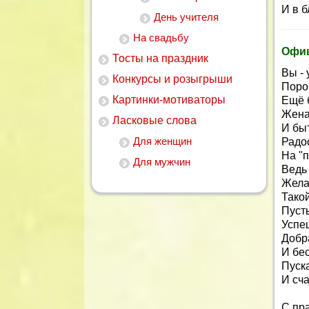
И в б
День учителя
На свадьбу
Офиц
Тосты на праздник
Вы -
Конкурсы и розыгрыши
Порой
Картинки-мотиваторы
Ещё б
Жена,
Ласковые слова
И быт
Для женщин
Радос
На "п
Для мужчин
Ведь 
Жела
Тако
Пусть
Успеш
Добр
И бес
Пуск
И сча
С пр