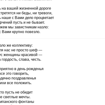
ь на вашей жизненной дороге
третятся ни беды, ни тревоги,
ь наше с Вами дело процветает
рчений пусть и не бывает.
ажем мы завистникам назло:
с Вами крупно повезло.
зло же коллективу:
ля нас не просто шеф —
ус женщины красивой —
гордость, слава, честь.
приятно в день рожденья
се это говорить,
рдечно поздравленья
ихи все положить.
то пусть не обидит
е светлые мечты.
мпанского фонтаны