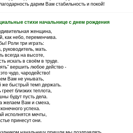
лагодарность дарим Вам стабильность и покой!
иальные стихи начальнице с днем рождения
 удивительная женщина,
, как небо, переменчива.
ы! Роли три играть:
 руководитель, мать.
ь всегда на высоте,
ть искать в своём в труде.
ять" вершить любое действо -
это чудо, чародейство!
ем Вам не унывать,
й же быстрый темп держать.
 греет близких теплота,
ны будут пусть дела.
а желаем Вам и смеха,
конечного успеха.
ай исполнятся мечты,
стье принесут они.
аздником начальницу пришли мы поздравлять,