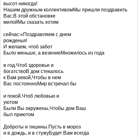
высот никогда!
Нашим дружным коллективомМы пришли поздравить
Вас.В этой обстановке
милойМы сказать хотим
сейчас:«Поздравляем с днем
рожденья!
И желаем, чтоб забот
Было меньше, а везениеМножилось из года
в год.Чтоб здоровье и
богатствоВ дом стекалось
к Вам рекой,Чтобы в нем
Вас постоянноМир встречал бы
и покой.Чтоб любовью и
уютом
Были Вы окружены,Чтобы дом Ваш
был приютом
Доброты и тишины.Пусть в мороз
и в дождь, и в стужуБудет Вам всегда