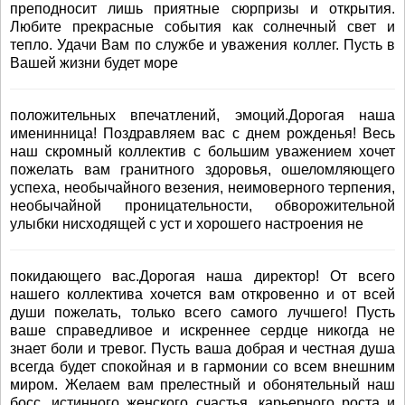
преподносит лишь приятные сюрпризы и открытия.
Любите прекрасные события как солнечный свет и
тепло. Удачи Вам по службе и уважения коллег. Пусть в
Вашей жизни будет море
положительных впечатлений, эмоций.Дорогая наша
именинница! Поздравляем вас с днем рожденья! Весь
наш скромный коллектив с большим уважением хочет
пожелать вам гранитного здоровья, ошеломляющего
успеха, необычайного везения, неимоверного терпения,
необычайной проницательности, обворожительной
улыбки нисходящей с уст и хорошего настроения не
покидающего вас.Дорогая наша директор! От всего
нашего коллектива хочется вам откровенно и от всей
души пожелать, только всего самого лучшего! Пусть
ваше справедливое и искреннее сердце никогда не
знает боли и тревог. Пусть ваша добрая и честная душа
всегда будет спокойная и в гармонии со всем внешним
миром. Желаем вам прелестный и обонятельный наш
босс, истинного женского счастья, карьерного роста и