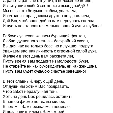
С работы раньше отпустит, в положение войдет,
Из ситуации любой сложности выход найдёт!
Мы её за это безумно любим, уважаем,
И сегодня с праздником дружно поздравляем,
Дай Бог, чтоб ваше добро вам вернулось сполна,
И пусть не становится меньше вашей души глубина!
Рабочих успехов желаем бурлящий фонтан,
Любви, душевного тепла – бескрайний океан,
Вы для нас не только босс, но и лучшая подруга,
Уважаем вас, как личность с огромной силой духа!
Желаем в этот день вам рассвета лет,
Пусть время вам подарит из молодости букет,
Не старейте ни как руководитель, ни как женщина,
Пусть вам будет судьбою счастье завещано!
В этот славный, чарующий день,
От души мы хотим Вас поздравить,
Чтоб забот неразлучная тень,
Хоть на день Вас решилась оставить.
В нашей фирме нет дамы милей,
В чем мы Вам признаемся несмело,
И поздравить идем к Вам скорей