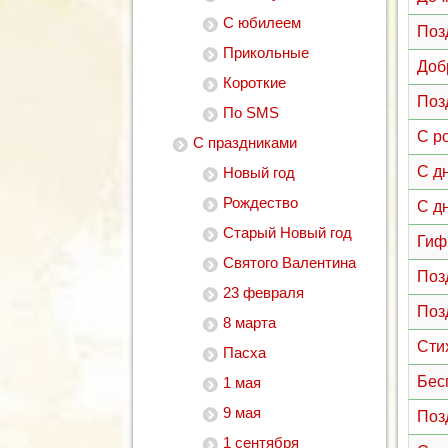
С юбилеем
Поз
Прикольные
Доб
Короткие
Поз
По SMS
С р
С праздниками
С д
Новый год
Рождество
С д
Старый Новый год
Гиф
Святого Валентина
Поз
23 февраля
Поз
8 марта
Сти
Пасха
Бес
1 мая
9 мая
Поз
1 сентября