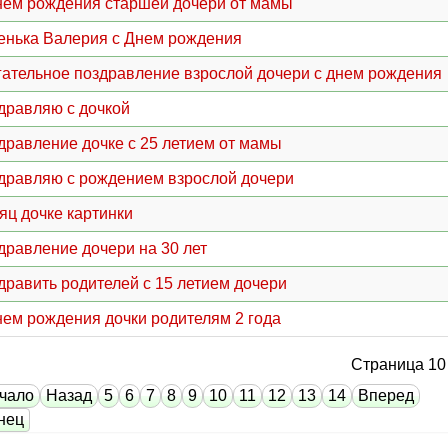
нем рождения старшей дочери от мамы
енька Валерия с Днем рождения
гательное поздравление взрослой дочери с днем рождения
дравляю с дочкой
дравление дочке с 25 летием от мамы
дравляю с рождением взрослой дочери
яц дочке картинки
дравление дочери на 30 лет
дравить родителей с 15 летием дочери
нем рождения дочки родителям 2 года
Страница 10 
чало
Назад
5
6
7
8
9
10
11
12
13
14
Вперед
нец