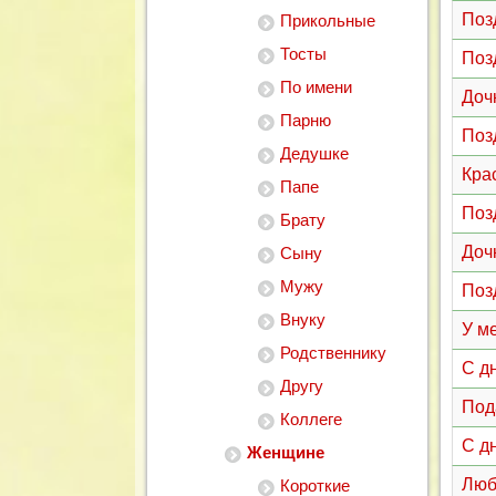
Поз
Прикольные
Тосты
Поз
По имени
Доч
Парню
Поз
Дедушке
Кра
Папе
Поз
Брату
Доч
Сыну
Мужу
Поз
Внуку
У м
Родственнику
С д
Другу
Под
Коллеге
С д
Женщине
Люб
Короткие