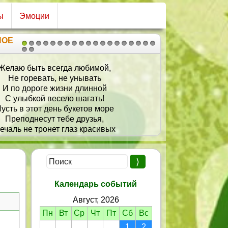
ы
Эмоции
НОЕ
1
2
3
4
5
6
7
8
9
10
11
12
13
14
15
16
17
18
19
20
21
гда любимой,
Желаю жить и улы
 не унывать
Удачу каждый день
изни длинной
По пустякам не ог
ело шагать!
Счастливой быть и жи
ь букетов море
ебе друзья,
 глаз красивых
 жизнь твоя!
Календарь событий
Август, 2026
Пн
Вт
Ср
Чт
Пт
Сб
Вс
1
2