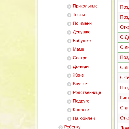
Прикольные
Поз
Тосты
Поз
По имени
Отк
Девушке
С Д
Бабушке
С д
Маме
Поз
Сестре
Дочери
С д
Жене
Ска
Внучке
Поз
Родственнице
Гиф
Подруге
С д
Коллеге
Отк
На юбилей
Ребенку
Доч