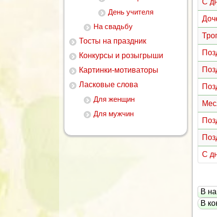
С д
День учителя
Доч
На свадьбу
Тро
Тосты на праздник
Поз
Конкурсы и розыгрыши
Поз
Картинки-мотиваторы
Ласковые слова
Поз
Для женщин
Мес
Для мужчин
Поз
Поз
С д
В на
В ко