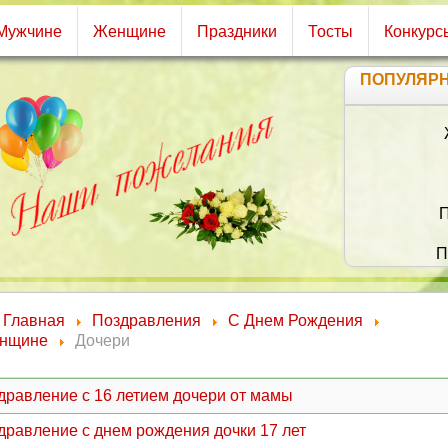
Мужчине
Женщине
Праздники
Тосты
Конкурс
ПОПУЛЯР
Желаю быть все
Не горевать,
И по дороге ж
С улыбкой вес
Пусть в этот ден
Преподнесут т
Печаль не тронет
И будет легкой
Главная
Поздравления
С Днем Рождения
нщине
Дочери
дравление с 16 летием дочери от мамы
дравление с днем рождения дочки 17 лет