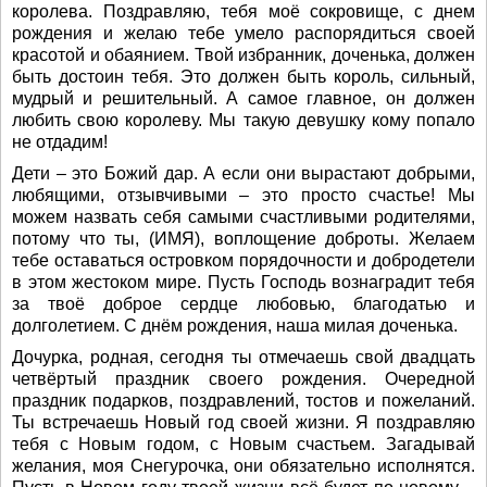
королева. Поздравляю, тебя моё сокровище, с днем
рождения и желаю тебе умело распорядиться своей
красотой и обаянием. Твой избранник, доченька, должен
быть достоин тебя. Это должен быть король, сильный,
мудрый и решительный. А самое главное, он должен
любить свою королеву. Мы такую девушку кому попало
не отдадим!
Дети – это Божий дар. А если они вырастают добрыми,
любящими, отзывчивыми – это просто счастье! Мы
можем назвать себя самыми счастливыми родителями,
потому что ты, (ИМЯ), воплощение доброты. Желаем
тебе оставаться островком порядочности и добродетели
в этом жестоком мире. Пусть Господь вознаградит тебя
за твоё доброе сердце любовью, благодатью и
долголетием. С днём рождения, наша милая доченька.
Дочурка, родная, сегодня ты отмечаешь свой двадцать
четвёртый праздник своего рождения. Очередной
праздник подарков, поздравлений, тостов и пожеланий.
Ты встречаешь Новый год своей жизни. Я поздравляю
тебя с Новым годом, с Новым счастьем. Загадывай
желания, моя Снегурочка, они обязательно исполнятся.