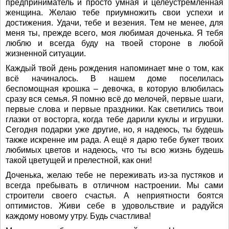
предприниматель и просто умная и целеустремлённая
женщина. Желаю тебе приумножить свои успехи и
достижения. Удачи, тебе и везения. Тем не менее, для
меня ты, прежде всего, моя любимая доченька. Я тебя
люблю и всегда буду на твоей стороне в любой
жизненной ситуации.
Каждый твой день рождения напоминает мне о том, как
всё начиналось. В нашем доме поселилась
беспомощная крошка – девочка, в которую влюбилась
сразу вся семья. Я помню всё до мелочей, первые шаги,
первые слова и первые праздники. Как светились твои
глазки от восторга, когда тебе дарили куклы и игрушки.
Сегодня подарки уже другие, но, я надеюсь, ты будешь
также искренне им рада. А ещё я дарю тебе букет твоих
любимых цветов и надеюсь, что ты всю жизнь будешь
такой цветущей и прелестной, как они!
Доченька, желаю тебе не переживать из-за пустяков и
всегда пребывать в отличном настроении. Мы сами
строители своего счастья. А неприятности боятся
оптимистов. Живи себе в удовольствие и радуйся
каждому новому утру. Будь счастлива!