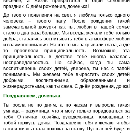
веселье, а жизнь превратится в один сплошной
праздник. С днём рождения, доченька!
До твоего появления на свет, я любила только одного
человека – твоего папу. После рождения такой
замечательной дочурки как ты, любви в нашей семье
стало в два раза больше. Мы всегда желали тебе только
добра, старались воспитывать тебя в атмосфере любви
и взаимопонимания. На что то мы закрывали глаза, а где
то проявляли принципиальность. Возможно, эта
принципиальность в детстве тебе иногда казалась
несправедливостью. Но сейчас, когда ты сама
воспитываешь своих детей, уверена, ты нас с папой
понимаешь. Мы желаем тебе вырастить своих детей
добрыми, воспитанными, образованными и
жизнерадостными, как ты сама. С днём рождения, дочка!
Поздравляем, доченька.
Ты росла не по дням, а по часам и выросла такая
умница – разумница, что я могу только порадоваться за
тебя. Отличная хозяйка, рукодельница, помощница, я
тобой горжусь, дочка. Поздравляю тебя и желаю, чтобы
в твоя жизнь стала похожа на сказку. Пусть в ней будет и