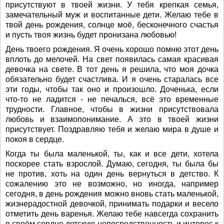
присутствуют в твоей жизни. У тебя крепкая семья,
замечательный муж и воспитанные дети. Желаю тебе в
твой день рождения, солнце моё, бесконечного счастья
и пусть твоя жизнь будет пронизана любовью!
День твоего рождения. Я очень хорошо помню этот день
вплоть до мелочей. На свет появилась самая красивая
девочка на свете. В тот день я решила, что моя дочка
обязательно будет счастлива. И я очень старалась все
эти годы, чтобы так оно и произошло. Доченька, если
что-то не ладится - не печалься, всё это временные
трудности. Главное, чтобы в жизни присутствовала
любовь и взаимопонимание. А это в твоей жизни
присутствует. Поздравляю тебя и желаю мира в душе и
покоя в сердце.
Когда ты была маленькой, ты, как и все дети, хотела
поскорее стать взрослой. Думаю, сегодня, ты была бы
не против, хоть на один день вернуться в детство. К
сожалению это не возможно, но иногда, например
сегодня, в день рождения можно вновь стать маленькой,
жизнерадостной девочкой, принимать подарки и весело
отметить день варенья. Желаю тебе навсегда сохранить
в своём сердце детскую непосредственность и интерес к