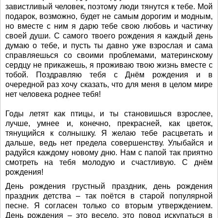
завистливый человек, поэтому люди тянутся к тебе. Мой
подарок, возможно, будет не самым дорогим и модным,
но вместе с ним я дарю тебе свою любовь и частичку
своей души. С самого твоего рождения я каждый день
думаю о тебе, и пусть ты давно уже взрослая и сама
справляешься со своими проблемами, материнскому
сердцу не прикажешь, я проживаю твою жизнь вместе с
тобой. Поздравляю тебя с Днём рождения и в
очередной раз хочу сказать, что для меня в целом мире
нет человека роднее тебя!
Годы летят как птицы, и ты становишься взрослее,
лучше, умнее и, конечно, прекрасней, как цветок,
тянущийся к солнышку. Я желаю тебе расцветать и
дальше, ведь нет предела совершенству. Улыбайся и
радуйся каждому новому дню. Нам с папой так приятно
смотреть на тебя молодую и счастливую. С днём
рождения!
День рождения грустный праздник, день рождения
праздник детства – так поётся в старой популярной
песне. Я согласен только со вторым утверждением.
День рождения – это весело, это повод искупаться в