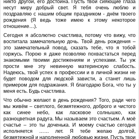
никто другой, его достойна. Пусть твои сияющие глаза
несут миру добрый свет. Я тебя очень люблю и
поздравляю с нашим общим праздником - днём твоего
рождения (Я ведь тоже имею к этому некоторое
отношение…).
Сегодня я абсолютно счастлива, потому что вижу, что
воспитала замечательную дочь. Твой день рождения –
это замечательный повод, сказать тебе, что я тобой
горжусь. Порою я даже позволяю похвастаться перед
знакомыми твоими достижениям и успехами. Ты уж
прости мне эту невинную материнскую слабость.
Надеюсь, твой успех в профессии и в личной жизни не
будет поводом для людской зависти, а станет лишь
примером для подражания. Я благодарю Бога, что ты у
меня есть. Будь счастлива.
Что обычно желают в день рождения? Того, ради чего
мы живём – светлого, безмятежного, доброго и чистого
как синее небо, как ласковое солнышко, как
разноцветная радуга. Мы называем это счастьем. А моё
счастье – это ты доченька. И моему счастью сегодня
исполняется …… лет. Я тебе желаю долгой,
безмятежной и наполненной любовью жизни. Пусть твои