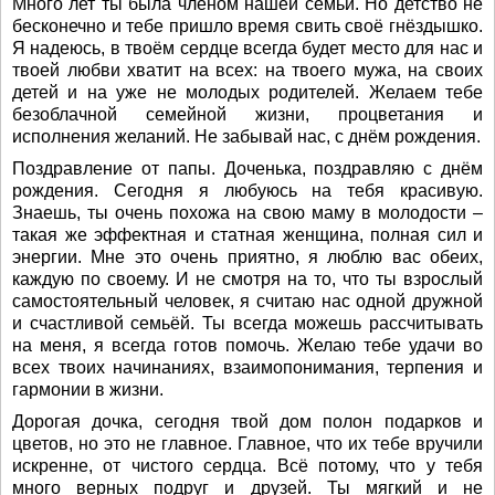
Много лет ты была членом нашей семьи. Но детство не
бесконечно и тебе пришло время свить своё гнёздышко.
Я надеюсь, в твоём сердце всегда будет место для нас и
твоей любви хватит на всех: на твоего мужа, на своих
детей и на уже не молодых родителей. Желаем тебе
безоблачной семейной жизни, процветания и
исполнения желаний. Не забывай нас, с днём рождения.
Поздравление от папы. Доченька, поздравляю с днём
рождения. Сегодня я любуюсь на тебя красивую.
Знаешь, ты очень похожа на свою маму в молодости –
такая же эффектная и статная женщина, полная сил и
энергии. Мне это очень приятно, я люблю вас обеих,
каждую по своему. И не смотря на то, что ты взрослый
самостоятельный человек, я считаю нас одной дружной
и счастливой семьёй. Ты всегда можешь рассчитывать
на меня, я всегда готов помочь. Желаю тебе удачи во
всех твоих начинаниях, взаимопонимания, терпения и
гармонии в жизни.
Дорогая дочка, сегодня твой дом полон подарков и
цветов, но это не главное. Главное, что их тебе вручили
искренне, от чистого сердца. Всё потому, что у тебя
много верных подруг и друзей. Ты мягкий и не