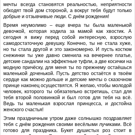
мечты всегда становятся реальностью, неприятности
обходят твой дом стороной, а вокруг тебя будут только
добрые и отзывчивые люди. С днём рождения!
Время неумолимо – еще вчера ты была маленькой
девочкой, которая ходила за мамой как хвостик. А
сегодня я вижу перед собой интересную, взрослую
самодостаточную девушку. Конечно, ты не стала хуже,
но ты стала другой и это закономерно. И пусть костюм
снежинки ты уже давно сменила на вечернее платье,
детские сандалии на эффектные туфли, а две косички на
модную причёску, для меня ты по прежнему остаёшься
маленькой доченькой. Пусть детство остаётся в твоём
сердце как можно дольше и детские мечты о сказочном
принце наконец осуществятся. Я желаю, чтобы молодой
человек, которого ты обязательно встретишь, стал для
тебя второй половинкой и был готов для тебя на всё.
Ведь ты маленькая взрослая принцесса, и достойна
женского счастья!
Этим праздничным утром даже солнышко поздравляет
тебя с днём рождения своими весёлыми лучиками. Всё
готово для праздника. Букет душистых роз стоит в