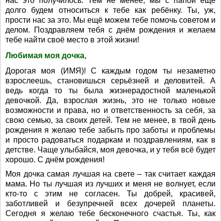
нас это получилось. Тем не менее, мы с папой ещё
долго будем относиться к тебе как ребёнку. Ты, уж,
прости нас за это. Мы ещё можем тебе помочь советом и
делом. Поздравляем тебя с днём рождения и желаем
тебе найти своё место в этой жизни!
Любимая моя дочка,
Дорогая моя (ИМЯ)! С каждым годом ты незаметно
взрослеешь, становишься серьёзней и деловитей. А
ведь когда то ты была жизнерадостной маленькой
девочкой. Да, взрослая жизнь, это не только новые
возможности и права, но и ответственность за себя, за
свою семью, за своих детей. Тем не менее, в твой день
рождения я желаю тебе забыть про заботы и проблемы
и просто радоваться подаркам и поздравлениям, как в
детстве. Чаще улыбайся, моя девочка, и у тебя всё будет
хорошо. С днём рождения!
Моя дочка самая лучшая на свете – так считает каждая
мама. Но ты лучшая из лучших и меня не волнует, если
кто-то с этим не согласен. Ты добрей, красивей,
заботливей и безупречней всех дочерей планеты.
Сегодня я желаю тебе бесконечного счастья. Ты, как