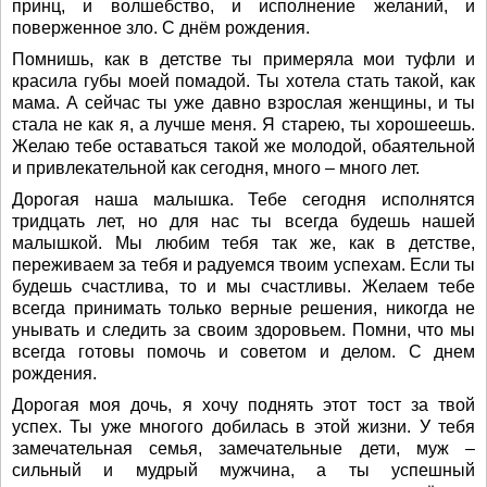
принц, и волшебство, и исполнение желаний, и
поверженное зло. С днём рождения.
Помнишь, как в детстве ты примеряла мои туфли и
красила губы моей помадой. Ты хотела стать такой, как
мама. А сейчас ты уже давно взрослая женщины, и ты
стала не как я, а лучше меня. Я старею, ты хорошеешь.
Желаю тебе оставаться такой же молодой, обаятельной
и привлекательной как сегодня, много – много лет.
Дорогая наша малышка. Тебе сегодня исполнятся
тридцать лет, но для нас ты всегда будешь нашей
малышкой. Мы любим тебя так же, как в детстве,
переживаем за тебя и радуемся твоим успехам. Если ты
будешь счастлива, то и мы счастливы. Желаем тебе
всегда принимать только верные решения, никогда не
унывать и следить за своим здоровьем. Помни, что мы
всегда готовы помочь и советом и делом. С днем
рождения.
Дорогая моя дочь, я хочу поднять этот тост за твой
успех. Ты уже многого добилась в этой жизни. У тебя
замечательная семья, замечательные дети, муж –
сильный и мудрый мужчина, а ты успешный