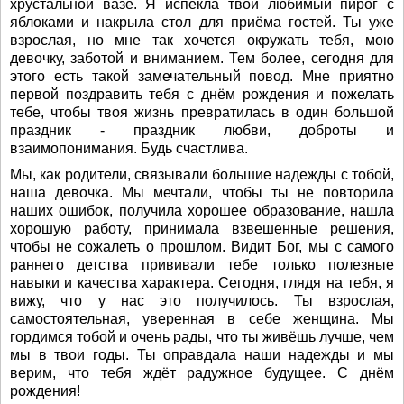
хрустальной вазе. Я испекла твой любимый пирог с
яблоками и накрыла стол для приёма гостей. Ты уже
взрослая, но мне так хочется окружать тебя, мою
девочку, заботой и вниманием. Тем более, сегодня для
этого есть такой замечательный повод. Мне приятно
первой поздравить тебя с днём рождения и пожелать
тебе, чтобы твоя жизнь превратилась в один большой
праздник - праздник любви, доброты и
взаимопонимания. Будь счастлива.
Мы, как родители, связывали большие надежды с тобой,
наша девочка. Мы мечтали, чтобы ты не повторила
наших ошибок, получила хорошее образование, нашла
хорошую работу, принимала взвешенные решения,
чтобы не сожалеть о прошлом. Видит Бог, мы с самого
раннего детства прививали тебе только полезные
навыки и качества характера. Сегодня, глядя на тебя, я
вижу, что у нас это получилось. Ты взрослая,
самостоятельная, уверенная в себе женщина. Мы
гордимся тобой и очень рады, что ты живёшь лучше, чем
мы в твои годы. Ты оправдала наши надежды и мы
верим, что тебя ждёт радужное будущее. С днём
рождения!