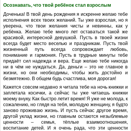
Осознавать, что твой ребёнок стал взрослым
Доченька! В твой день рождения я искренне желаю тебе
исполнения всех твоих желаний. Ты уже взрослая, но я
уверена, что твои желания чисты и невинны, как у
ребёнка. Желаю тебе много лет оставаться такой же
красивой, интересной девушкой. Пусть в твоей жизни
всегда будет место веселью и праздникам. Пусть твой
жизненный путь всегда сопровождает любовь,
понимание и гармония. Пусть в трудные минуты тебе
придаёт сил надежда и вера. Еще желаю тебе никогда
ни в чём не нуждаться. Да, деньги – это не главное в
жизни, но они необходимы, чтобы жить достойно и
безмятежно. В общем будь счастлива, моя дорогая!
Кажется совсем недавно я читала тебе на ночь книжки и
заплетала косички, а сейчас ты уже читаешь книжки
моему внуку. Как быстро летит время! Я уже не молода, к
сожалению, но глядя на тебя, молодую женщину, я будто
заново проживаю жизнь. И пусть сейчас другое время,
другой уклад жизни, но главным остаются незыблемые
ценности – семья, тёплые взаимоотношения,
воспитание детей. И я очень рада, что эти ценности