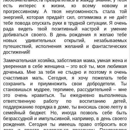
есть интерес к жизни, ко всему новому и
прогрессивному. А твоя неугомонность стала той
энергией, которая придаёт сил, оптимизма и не даёт
тебе повода опускать руки в трудной ситуации. Я очень
рада видеть твой позитивный настрой и умение
добиваться своего. В день рождения я желаю тебе
новых удивительных открытий, незабываемых
путешествий, исполнения желаний и фантастических
достижений!
Замечательная хозяйка, заботливая мама, умная жена и
уверенная в себе женщина – это всё ты, моя любимая
доченька. Мне за тебя не стыдно и поэтому я очень
счастливая мать. Сегодня, я хочу пожелать тебе
сохранить и приумножить свои добродетели. Ты
становишься мудрее, терпимее, рассудительней – мне
это очень нравиться. Ты ежедневно выполняешь
ответственную работу по воспитанию детей,
поддержанию порядка в доме, ты вносишь свою лепту в
семейный бюджет. Но, иногда позволь себе быть
безрассудной и импульсивной, например, в день своего
рождения. Сегодня ты имеешь право отбросить все