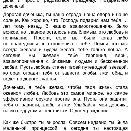
дела и просто радоваться празднику. Поздравляю
доченька!
Дорогая доченька, ты наша отрада, наша опора и наше
солнце. Как хорошо, что Господь подарил нам тебя …
лет тому назад. В наших взаимоотношениях было
всякое, но главное осталось незыблемым, это любовь и
понимание. Прости, если мы были когда либо
несправедливы по отношению к тебе. Помни, что мы
всегда желали и будем желать тебе только добра. А
сегодня мы желаем тебе терпения, веры,
взаимопонимания с близкими людьми и бесконечной
любви. Пусть любовь станет твоей путеводной звездой,
которая оградит тебя от зависти, злобы, лжи, обид и
ведёт по дороге счастья.
Доченька, я тебе желаю, чтобы твоя жизнь стала
океаном любви. Любовь это самое мирное, но самое
эффективное оружие против зла. Пусть она защитит
тебя от зависти, злобы и лжи. Улыбайся, моя девочка,
назло недругам и сплетникам. С днём рождения!
Как же быстро ты выросла! Совсем недавно ты была
маленькой принцессой, а сегодня ты настоящая