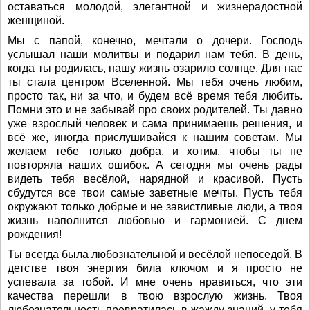
оставаться молодой, элегантной и жизнерадостной
женщиной.
Мы с папой, конечно, мечтали о дочери. Господь
услышал наши молитвы и подарил нам тебя. В день,
когда ты родилась, нашу жизнь озарило солнце. Для нас
ты стала центром Вселенной. Мы тебя очень любим,
просто так, ни за что, и будем всё время тебя любить.
Помни это и не забывай про своих родителей. Ты давно
уже взрослый человек и сама принимаешь решения, и
всё же, иногда прислушивайся к нашим советам. Мы
желаем тебе только добра, и хотим, чтобы ты не
повторяла наших ошибок. А сегодня мы очень рады
видеть тебя весёлой, нарядной и красивой. Пусть
сбудутся все твои самые заветные мечты. Пусть тебя
окружают только добрые и не завистливые люди, а твоя
жизнь наполнится любовью и гармонией. С днем
рождения!
Ты всегда была любознательной и весёлой непоседой. В
детстве твоя энергия била ключом и я просто не
успевала за тобой. И мне очень нравиться, что эти
качества перешли в твою взрослую жизнь. Твоя
любознательность превратилась в жажду знаний, у тебя