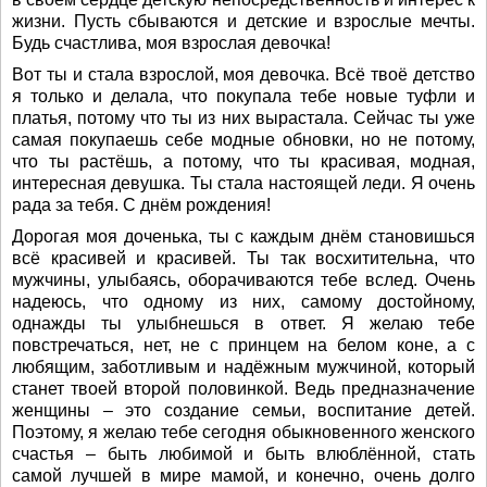
жизни. Пусть сбываются и детские и взрослые мечты.
Будь счастлива, моя взрослая девочка!
Вот ты и стала взрослой, моя девочка. Всё твоё детство
я только и делала, что покупала тебе новые туфли и
платья, потому что ты из них вырастала. Сейчас ты уже
самая покупаешь себе модные обновки, но не потому,
что ты растёшь, а потому, что ты красивая, модная,
интересная девушка. Ты стала настоящей леди. Я очень
рада за тебя. С днём рождения!
Дорогая моя доченька, ты с каждым днём становишься
всё красивей и красивей. Ты так восхитительна, что
мужчины, улыбаясь, оборачиваются тебе вслед. Очень
надеюсь, что одному из них, самому достойному,
однажды ты улыбнешься в ответ. Я желаю тебе
повстречаться, нет, не с принцем на белом коне, а с
любящим, заботливым и надёжным мужчиной, который
станет твоей второй половинкой. Ведь предназначение
женщины – это создание семьи, воспитание детей.
Поэтому, я желаю тебе сегодня обыкновенного женского
счастья – быть любимой и быть влюблённой, стать
самой лучшей в мире мамой, и конечно, очень долго