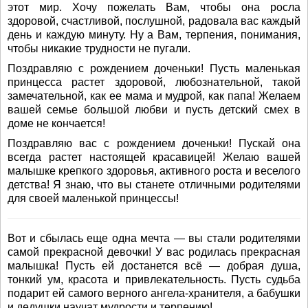
этот мир. Хочу пожелать Вам, чтобы она росла
здоровой, счастливой, послушной, радовала вас каждый
день и каждую минуту. Ну а Вам, терпения, понимания,
чтобы никакие трудности не пугали.
Поздравляю с рождением доченьки! Пусть маленькая
принцесса растет здоровой, любознательной, такой
замечательной, как ее мама и мудрой, как папа! Желаем
вашей семье большой любви и пусть детский смех в
доме не кончается!
Поздравляю вас с рождением доченьки! Пускай она
всегда растет настоящей красавицей! Желаю вашей
малышке крепкого здоровья, активного роста и веселого
детства! Я знаю, что вы станете отличными родителями
для своей маленькой принцессы!
Вот и сбылась еще одна мечта — вы стали родителями
самой прекрасной девочки! У вас родилась прекрасная
малышка! Пусть ей достанется всё — добрая душа,
тонкий ум, красота и привлекательность. Пусть судьба
подарит ей самого верного ангела-хранителя, а бабушки
и дедушки научат мудрости и терпению!