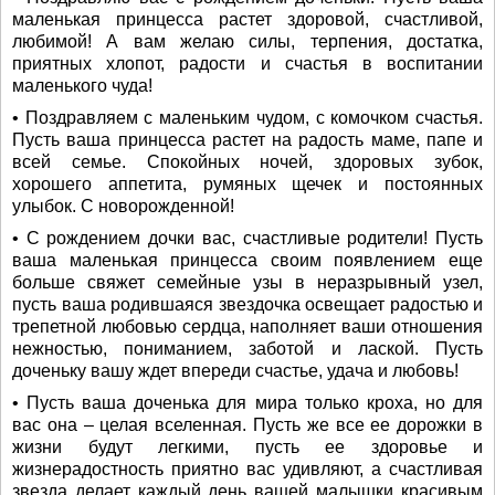
маленькая принцесса растет здоровой, счастливой,
любимой! А вам желаю силы, терпения, достатка,
приятных хлопот, радости и счастья в воспитании
маленького чуда!
• Поздравляем с маленьким чудом, с комочком счастья.
Пусть ваша принцесса растет на радость маме, папе и
всей семье. Спокойных ночей, здоровых зубок,
хорошего аппетита, румяных щечек и постоянных
улыбок. С новорожденной!
• С рождением дочки вас, счастливые родители! Пусть
ваша маленькая принцесса своим появлением еще
больше свяжет семейные узы в неразрывный узел,
пусть ваша родившаяся звездочка освещает радостью и
трепетной любовью сердца, наполняет ваши отношения
нежностью, пониманием, заботой и лаской. Пусть
доченьку вашу ждет впереди счастье, удача и любовь!
• Пусть ваша доченька для мира только кроха, но для
вас она – целая вселенная. Пусть же все ее дорожки в
жизни будут легкими, пусть ее здоровье и
жизнерадостность приятно вас удивляют, а счастливая
звезда делает каждый день вашей малышки красивым