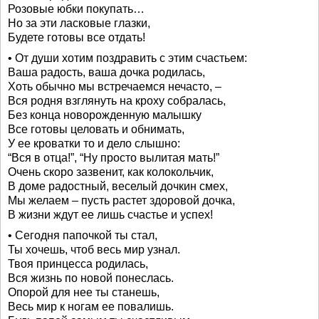
Розовые юбки покупать…
Но за эти ласковые глазки,
Будете готовы все отдать!
• От души хотим поздравить с этим счастьем:
Ваша радость, ваша дочка родилась,
Хоть обычно мы встречаемся нечасто, –
Вся родня взглянуть на кроху собралась,
Без конца новорожденную малышку
Все готовы целовать и обнимать,
У ее кроватки то и дело слышно:
“Вся в отца!”, “Ну просто вылитая мать!”
Очень скоро зазвенит, как колокольчик,
В доме радостный, веселый дочкин смех,
Мы желаем – пусть растет здоровой дочка,
В жизни ждут ее лишь счастье и успех!
• Сегодня папочкой ты стал,
Ты хочешь, чтоб весь мир узнал.
Твоя принцесса родилась,
Вся жизнь по новой понеслась.
Опорой для нее ты станешь,
Весь мир к ногам ее повалишь.