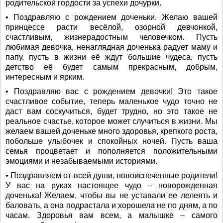
родительской гордости за успехи дочурки.
• Поздравляю с рождением доченьки. Желаю вашей
принцессе расти весёлой, озорной девчонкой,
счастливым, жизнерадостным человечком. Пусть
любимая девочка, ненаглядная доченька радует маму и
папу, пусть в жизни её ждут большие чудеса, пусть
детство её будет самым прекрасным, добрым,
интересным и ярким.
• Поздравляю вас с рождением девочки! Это такое
счастливое событие, теперь маленькое чудо точно не
даст вам соскучиться, будет трудно, но это такое не
реальное счастье, которое может случиться в жизни. Мы
желаем вашей доченьке много здоровья, крепкого роста,
побольше улыбочек и спокойных ночей. Пусть ваша
семья процветает и пополняется положительными
эмоциями и незабываемыми историями.
• Поздравляем от всей души, новоиспеченные родители!
У вас на руках настоящее чудо – новорожденная
доченька! Желаем, чтобы вы не уставали ее лелеять и
баловать, а она подрастала и хорошела не по дням, а по
часам. Здоровья вам всем, а малышке – самого