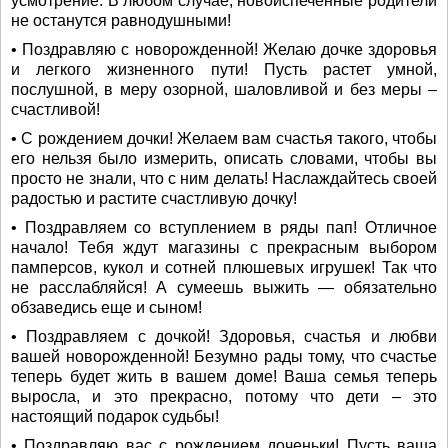
усмотрение. В любом случае, новоиспеченные родители
не останутся равнодушными!
• Поздравляю с новорожденной! Желаю дочке здоровья
и легкого жизненного пути! Пусть растет умной,
послушной, в меру озорной, шаловливой и без меры –
счастливой!
• С рождением дочки! Желаем вам счастья такого, чтобы
его нельзя было измерить, описать словами, чтобы вы
просто не знали, что с ним делать! Наслаждайтесь своей
радостью и растите счастливую дочку!
• Поздравляем со вступлением в ряды пап! Отличное
начало! Тебя ждут магазины с прекрасным выбором
памперсов, кукол и сотней плюшевых игрушек! Так что
не расслабляйся! А сумеешь выжить — обязательно
обзаведись еще и сыном!
• Поздравляем с дочкой! Здоровья, счастья и любви
вашей новорожденной! Безумно рады тому, что счастье
теперь будет жить в вашем доме! Ваша семья теперь
выросла, и это прекрасно, потому что дети – это
настоящий подарок судьбы!
• Поздравляю вас с рождением доченьки! Пусть ваша