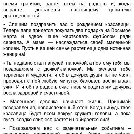
всеми гранями, растет всем на радость и, когда
вырастет, достанется настоящему ценителю
драгоценностей.
• Спешим поздравить вас с рождением красавицы.
Теперь папе придется покупать два подарка на Восьмое
марта и вдвое чаще жертвовать футболом ради
сериала. А маме — наслаждаться своей маленькой
копией. Пусть в вашей семье растет еще одна истинная
женщина!
• Ты недавно стал папулей, папочкой, а поэтому тебя мы
поздравляем с дочкой-лапочкой. Мы желаем тебе
терпенья и мудрости, чтоб в дочурке души ты не чаял,
проводил с ней любую минутку, баловал, воспитывал,
учил. И чтоб на радость счастливым родителям дочурка
росла здоровой и счастливой.
• Маленькая девочка начинает жизнь! Принимай
поздравления, новоиспеченный отец! Когда-нибудь твоя
красавица будет всем вокруг кружить головы, а пока
пусть сладко спит, ест, растет и набирается сил!
• Поздравляем вас с замечательным событием –