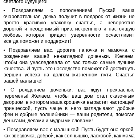
светлого будущего!
• Поздравляем с пополнением! Пускай ваша
очаровательная дочка получит в подарок от жизни не
просто красивую упаковку счастья, а невероятно
дорогой и неоценимый приз: искреннюю и настоящую
любовь, которая придаст уверенности, осчастливит,
всегда поможет и поддержит!
• Поздравляем вас, дорогие папочка и мамочка, с
рождением вашей ненаглядной доченьки. Желаем,
чтобы она унаследовала от вас только самые лучшие
качества. И пусть это наследство поможет ей достигнуть
вершин успеха на долгом жизненном пути. Счастья
вашей малышке!
• С рождением доченьки, вас ждут прекрасные
перемены! Желаем, чтобы ваш дом стал сказочным
дворцом, в котором ваша крошечка вырастет настоящей
принцессой, пусть чаще в него заглядывают добрые
феи и добрые волшебники — ваши родители, помогая
деньгами, делами и мудрыми словами!
• Поздравляем вас с малышкой! Пусть будет она яркой,
как звездочка, доброй, как солнышко, ласковой, как мама