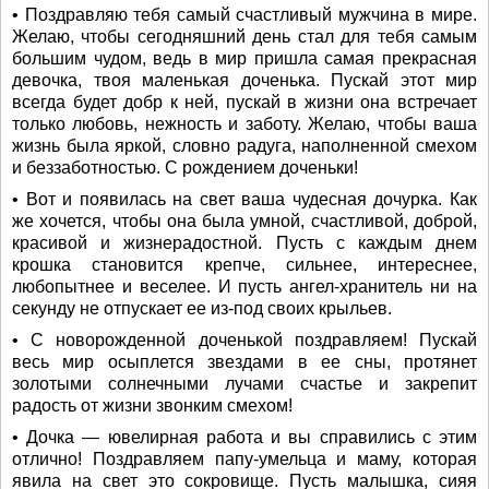
• Поздравляю тебя самый счастливый мужчина в мире.
Желаю, чтобы сегодняшний день стал для тебя самым
большим чудом, ведь в мир пришла самая прекрасная
девочка, твоя маленькая доченька. Пускай этот мир
всегда будет добр к ней, пускай в жизни она встречает
только любовь, нежность и заботу. Желаю, чтобы ваша
жизнь была яркой, словно радуга, наполненной смехом
и беззаботностью. С рождением доченьки!
• Вот и появилась на свет ваша чудесная дочурка. Как
же хочется, чтобы она была умной, счастливой, доброй,
красивой и жизнерадостной. Пусть с каждым днем
крошка становится крепче, сильнее, интереснее,
любопытнее и веселее. И пусть ангел-хранитель ни на
секунду не отпускает ее из-под своих крыльев.
• С новорожденной доченькой поздравляем! Пускай
весь мир осыплется звездами в ее сны, протянет
золотыми солнечными лучами счастье и закрепит
радость от жизни звонким смехом!
• Дочка — ювелирная работа и вы справились с этим
отлично! Поздравляем папу-умельца и маму, которая
явила на свет это сокровище. Пусть малышка, сияя