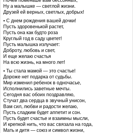
Ночей поменьше вам бессонных,
Ну а малышке — светлой жизни.
Друзей ей верных, светлых, добрых!
• С днем рождения вашей дочки!
Пусть здоровенькой растет,
Пусть она как будто роза
Круглый год в саду цветет!
Пусть малышка излучает:
Доброту, любовь и свет,
И еще желаю счастья
На всю жизнь, на много лет!
• Ты стала мамой — это счастье!
Дороже нет подарка от судьбы.
Мир изменил ребенок в одночасье,
Исполнились заветные мечты.
Сегодня вас обоих поздравляю,
Стучат два сердца в звучный унисон,
Вам сил, любви и радости желаю,
Пусть сладким будет аппетит и сон.
Пусть будет счастье и взаимны мысли,
И крепкой нить, что вас связала на года,
Мать и дитя — союз и символ жизни,