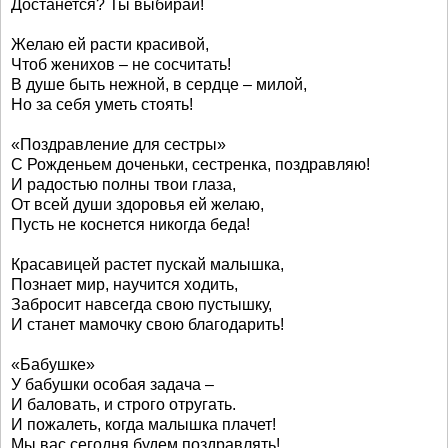
Достанется? Ты выбирай!
Желаю ей расти красивой,
Чтоб женихов – не сосчитать!
В душе быть нежной, в сердце – милой,
Но за себя уметь стоять!
«Поздравление для сестры»
С Рожденьем доченьки, сестренка, поздравляю!
И радостью полны твои глаза,
От всей души здоровья ей желаю,
Пусть не коснется никогда беда!
Красавицей растет пускай малышка,
Познает мир, научится ходить,
Забросит навсегда свою пустышку,
И станет мамочку свою благодарить!
«Бабушке»
У бабушки особая задача –
И баловать, и строго отругать.
И пожалеть, когда малышка плачет!
Мы вас сегодня будем поздравлять!