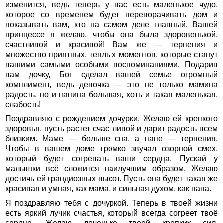
изменится, ведь теперь у вас есть маленькое чудо,
которое со временем будет переворачивать дом и
показывать вам, кто на самом деле главный. Вашей
принцессе я желаю, чтобы она была здоровенькой,
счастливой и красивой! Вам же — терпения и
множество приятных, теплых моментов, которые станут
вашими самыми особыми воспоминаниями. Подарив
вам дочку, Бог сделал вашей семье огромный
комплимент, ведь девочка — это не только мамина
радость, но и папина большая, хоть и такая маленькая,
слабость!
Поздравляю с рождением дочурки. Желаю ей крепкого
здоровья, пусть растет счастливой и дарит радость всем
близким. Маме — больше сна, а папе — терпения.
Чтобы в вашем доме громко звучал озорной смех,
который будет согревать ваши сердца. Пускай у
малышки всё сложится наилучшим образом. Желаю
достичь ей грандиозных высот. Пусть она будет такая же
красивая и умная, как мама, и сильная духом, как папа.
Я поздравляю тебя с дочуркой. Теперь в твоей жизни
есть яркий лучик счастья, который всегда согреет твоё
сердце. Желаю доченьке твоей крепких сил,