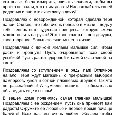
его нельзя было измерить, описать словами, чтобы вы
просто не знали, что с ним делать! Наслаждайтесь своей
радостью и растите счастливую дочку!
Поздравляю с новорожденной, которая сделала тебя
папой! Считаю, что тебе очень повезло в жизни – ведь у
тебя теперь есть чудесная принцесса, которую смело
можно носить на руках! Это твое счастье, твоя дочурка,
твое творение! Большего счастья нет в жизни!
Поздравляем с дочкой! Желаем малышке сил, чтобы
расти и крепнуть! Пусть очаровывает всех своей
улыбкой! Пусть растет здоровой и самой счастливой на
свете!
Поздравляем со вступлением в ряды пап! Отличное
начало! Тебя ждут магазины с прекрасным выбором
памперсов, кукол и сотней плюшевых игрушек! Так что
не расслабляйся! А сумеешь выжить — обязательно
обзаведись еще и сыном!
В вашем доме появилась самая главная малышка!
Поздравляем с ее рождением, пусть она принесет вам
радость! Окружите ее любовью и первое время почаще
балуйте! Всех вас мы очень любим! Желаем чтобы