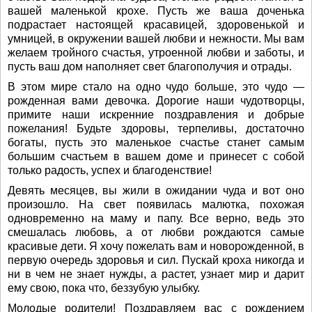
вашей маленькой крохе. Пусть же ваша доченька
подрастает настоящей красавицей, здоровенькой и
умницей, в окружении вашей любви и нежности. Мы вам
желаем тройного счастья, утроенной любви и заботы, и
пусть ваш дом наполняет свет благополучия и отрады.
В этом мире стало на одно чудо больше, это чудо —
рожденная вами девочка. Дорогие наши чудотворцы,
примите наши искренние поздравления и добрые
пожелания! Будьте здоровы, терпеливы, достаточно
богаты, пусть это маленькое счастье станет самым
большим счастьем в вашем доме и принесет с собой
только радость, успех и благоденствие!
Девять месяцев, вы жили в ожидании чуда и вот оно
произошло. На свет появилась малютка, похожая
одновременно на маму и папу. Все верно, ведь это
смешалась любовь, а от любви рождаются самые
красивые дети. Я хочу пожелать вам и новорожденной, в
первую очередь здоровья и сил. Пускай кроха никогда и
ни в чем не знает нужды, а растет, узнает мир и дарит
ему свою, пока что, беззубую улыбку.
Молодые родители! Поздравляем вас с рождением