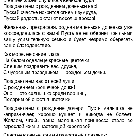
В вашей жизни случилось великое чудо!
Поздравляем с рождением доченьки вас!
Пускай счастье искрится огнем изумруда,
Пускай радостью станет веселье проказ!
Желанная, прекрасная, родная маленькая доченька уже
воссоединилась с вами! Пусть ангел обернет крыльями
вашу удивительную семью и будет незримо оберегать
ваше благоденствие.
Как море, ее синие глаза,
На белом одеяльце красные цветочки.
Спешим поздравить вас, друзья,
С чудесным праздником — рожденьем дочки.
Поздравляем вас от всей души
С рождением крошечной дочки!
Она — это солнышко среди вершин,
Подарим ей счастья цветочки!
Поздравляем с рождение дочери! Пусть малышка не
капризничает, хорошо кушает и никогда не болеет!
Желаем, чтобы ваша маленькая принцесса стала во
взрослой жизни настоящей королевой!
Счастье в семье, самый радостный праздник: