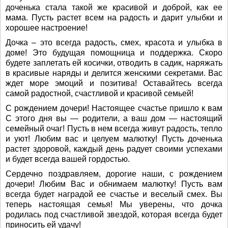
доченька стала такой же красивой и доброй, как ее
мама. Пусть растет всем на радость и дарит улыбки и
хорошее настроение!
Дочка – это всегда радость, смех, красота и улыбка в
доме! Это будущая помощница и поддержка. Скоро
будете заплетать ей косички, отводить в садик, наряжать
в красивые наряды и делится женскими секретами. Вас
ждет море эмоций и позитива! Оставайтесь всегда
самой радостной, счастливой и красивой семьей!
С рождением дочери! Настоящее счастье пришло к вам
С этого дня вы — родители, а ваш дом — настоящий
семейный очаг! Пусть в нем всегда живут радость, тепло
и уют! Любим вас и целуем малютку! Пусть доченька
растет здоровой, каждый день радует своими успехами
и будет всегда вашей гордостью.
Сердечно поздравляем, дорогие наши, с рождением
дочери! Любим Вас и обнимаем малютку! Пусть вам
всегда будет наградой ее счастье и веселый смех. Вы
теперь настоящая семья! Мы уверены, что дочка
родилась под счастливой звездой, которая всегда будет
приносить ей удачу!