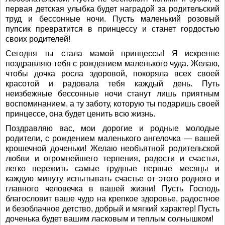
первая детская улыбка будет наградой за родительский
труд и бессонные ночи. Пусть маленький розовый
пупсик превратится в принцессу и станет гордостью
своих родителей!
Сегодня ты стала мамой принцессы! Я искренне
поздравляю тебя с рождением маленького чуда. Желаю,
чтобы дочка росла здоровой, покоряла всех своей
красотой и радовала тебя каждый день. Путь
неизбежные бессонные ночи станут лишь приятным
воспоминанием, а ту заботу, которую ты подаришь своей
принцессе, она будет ценить всю жизнь.
Поздравляю вас, мои дорогие и родные молодые
родители, с рождением маленького ангелочка — вашей
крошечной доченьки! Желаю необъятной родительской
любви и огромнейшего терпения, радости и счастья,
легко пережить самые трудные первые месяцы и
каждую минуту испытывать счастье от этого родного и
главного человечка в вашей жизни! Пусть Господь
благословит ваше чудо на крепкое здоровье, радостное
и безоблачное детство, добрый и мягкий характер! Пусть
доченька будет вашим ласковым и теплым солнышком!