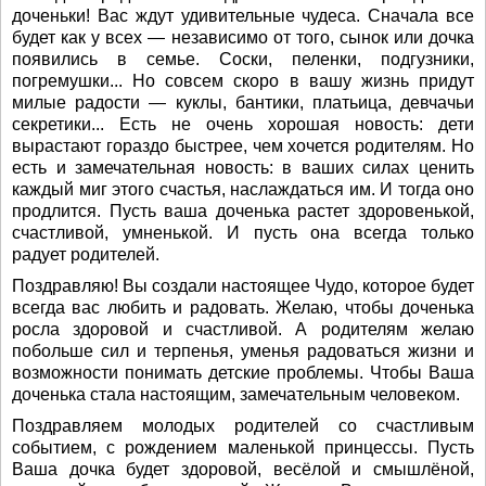
доченьки! Вас ждут удивительные чудеса. Сначала все
будет как у всех — независимо от того, сынок или дочка
появились в семье. Соски, пеленки, подгузники,
погремушки... Но совсем скоро в вашу жизнь придут
милые радости — куклы, бантики, платьица, девчачьи
секретики... Есть не очень хорошая новость: дети
вырастают гораздо быстрее, чем хочется родителям. Но
есть и замечательная новость: в ваших силах ценить
каждый миг этого счастья, наслаждаться им. И тогда оно
продлится. Пусть ваша доченька растет здоровенькой,
счастливой, умненькой. И пусть она всегда только
радует родителей.
Поздравляю! Вы создали настоящее Чудо, которое будет
всегда вас любить и радовать. Желаю, чтобы доченька
росла здоровой и счастливой. А родителям желаю
побольше сил и терпенья, уменья радоваться жизни и
возможности понимать детские проблемы. Чтобы Ваша
доченька стала настоящим, замечательным человеком.
Поздравляем молодых родителей со счастливым
событием, с рождением маленькой принцессы. Пусть
Ваша дочка будет здоровой, весёлой и смышлёной,