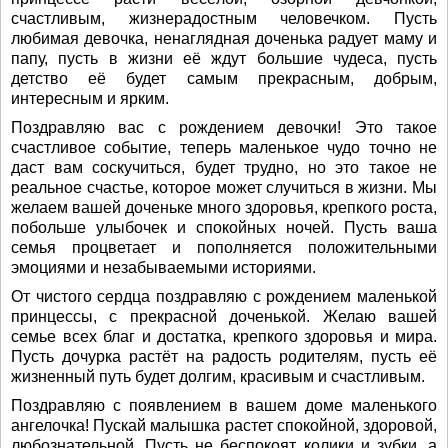
счастливым, жизнерадостным человечком. Пусть
любимая девочка, ненаглядная доченька радует маму и
папу, пусть в жизни её ждут большие чудеса, пусть
детство её будет самым прекрасным, добрым,
интересным и ярким.
Поздравляю вас с рождением девочки! Это такое
счастливое событие, теперь маленькое чудо точно не
даст вам соскучиться, будет трудно, но это такое не
реальное счастье, которое может случиться в жизни. Мы
желаем вашей доченьке много здоровья, крепкого роста,
побольше улыбочек и спокойных ночей. Пусть ваша
семья процветает и пополняется положительными
эмоциями и незабываемыми историями.
От чистого сердца поздравляю с рождением маленькой
принцессы, с прекрасной доченькой. Желаю вашей
семье всех благ и достатка, крепкого здоровья и мира.
Пусть дочурка растёт на радость родителям, пусть её
жизненный путь будет долгим, красивым и счастливым.
Поздравляю с появлением в вашем доме маленького
ангелочка! Пускай малышка растет спокойной, здоровой,
любознательной. Пусть не беспокоят колики и зубки, а