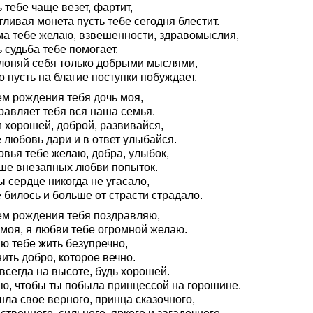
 тебе чаще везет, фартит,
ливая монета пусть тебе сегодня блестит.
ма тебе желаю, взвешенности, здравомыслия,
 судьба тебе помогает.
лоняй себя только добрыми мыслями,
 пусть на благие поступки побуждает.
ем рождения тебя дочь моя,
равляет тебя вся наша семья.
и хорошей, доброй, развивайся,
 любовь дари и в ответ улыбайся.
овья тебе желаю, добра, улыбок,
ше внезапных любви попыток.
 сердце никогда не угасало,
 билось и больше от страсти страдало.
ем рождения тебя поздравляю,
 моя, я любви тебе огромной желаю.
ю тебе жить безупречно,
ить добро, которое вечно.
всегда на высоте, будь хорошей.
ю, чтобы ты побыла принцессой на горошине.
ла свое верного, принца сказочного,