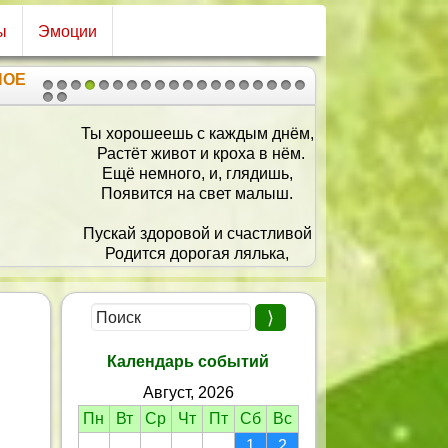
ы
Эмоции
НОЕ
1
2
3
4
5
6
7
8
9
10
11
12
13
14
15
16
17
18
19
20
21
ы хорошеешь с каждым днём,
Растёт живот и кроха в нём.
Ещё немного, и, глядишь,
Появится на свет малыш.
Пускай здоровой и счастливой
Родится дорогая лялька,
И будет, как и мама, милой,
 пусть живёт на свете сладко.
Пусть с ней уют и доброта
В твой дом переселятся,
Календарь событий
И все твои мечты
Август, 2026
В реальность превратятся!
Пн
Вт
Ср
Чт
Пт
Сб
Вс
1
2