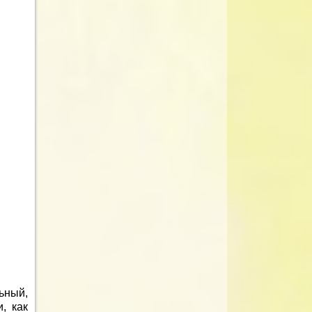
ьный,
, как