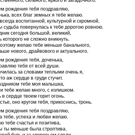
твенного, сильного, яркого и загадочного.
ем рождения тебя поздравляю,
ька, всех благ земных я тебе желаю.
всегда воспитанной, культурной и скромной,
ы судьба повернулась к тебе дорогою ровною.
дник сегодня большой, великий,
ь которого не сложно вникнуть.
поэтому желаю тебе меньше банального,
ьше нового, драйвового и актуального.
ем рождения тебя, доченька,
равляю тебя от всей души.
училась за словами теплыми очень я,
что аж сердце в груди стучит.
аздником тебе моя малышка,
и тебе желаю много, с излишком.
 в сердце твоем горит огонь.
стье, оно кругом тебя, прикоснись, тронь.
ем рождения тебя поздравляю,
а тебе, успеха и любви желаю.
ю тебе счастья и позитива,
ы ты меньше была строптива.
вой будь и за здоровьем следи,