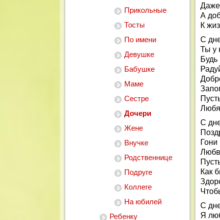
Даже
Прикольные
А доб
Тосты
К жиз
По имени
С дне
Ты у 
Девушке
Будь 
Бабушке
Раду
Добро
Маме
Запо
Сестре
Пусть
Любят
Дочери
С дн
Жене
Позд
Гони
Внучке
Любв
Родственнице
Пусть
Как б
Подруге
Здоро
Коллеге
Чтоб
На юбилей
С дн
Я лю
Ребенку