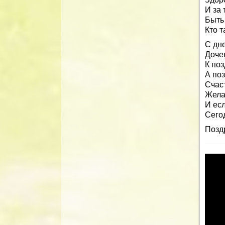
И за
Быть
Кто т
С дн
Доче
К по
А по
Счаст
Жела
И есл
Сего
Позд