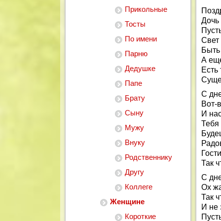
Прикольные
Позд
Дочь 
Тосты
Пусть
По имени
Свет
Быть 
Парню
А еще
Дедушке
Есть 
Суще
Папе
С дн
Брату
Вот-в
Сыну
И нас
Тебя 
Мужу
Будеш
Внуку
Радов
Гости
Родственнику
Так ч
Другу
С дне
Коллеге
Ох жа
Так ч
Женщине
И не 
Короткие
Пусть