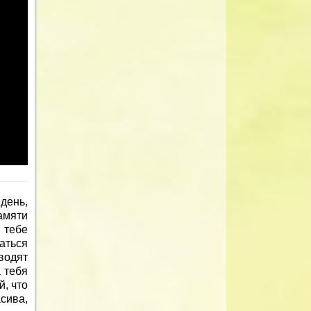
день,
амяти
 тебе
аться
водят
а тебя
, что
сива,