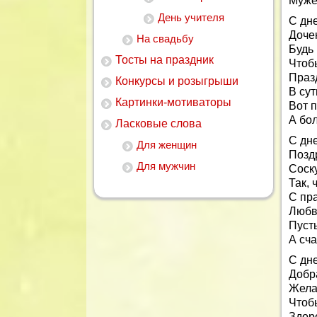
Мужес
День учителя
С дн
Дочен
На свадьбу
Будь 
Тосты на праздник
Чтоб
Праз
Конкурсы и розыгрыши
В сут
Картинки-мотиваторы
Вот 
А бол
Ласковые слова
С дн
Для женщин
Позд
Для мужчин
Соск
Так, 
С пр
Любв
Пусть
А сча
С дн
Добр
Жела
Чтоб
Здоро