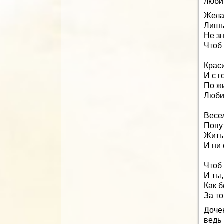
люби
Жела
Лишь
Не зн
Чтоб
Краси
И с 
По ж
Люби
Весел
Попу
Жить 
И ни 
Чтоб 
И ты,
Как б
За то
Доче
ведь