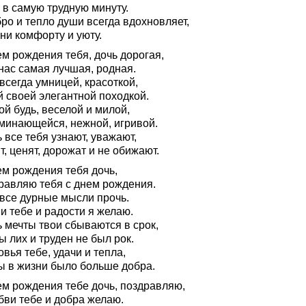
 в самую трудную минуту.
ро и тепло души всегда вдохновляет,
ни комфорту и уюту.
м рождения тебя, дочь дорогая,
нас самая лучшая, родная.
всегда умницей, красоткой,
й своей элегантной походкой.
й будь, веселой и милой,
минающейся, нежной, игривой.
 все тебя узнают, уважают,
, ценят, дорожат и не обижают.
ем рождения тебя дочь,
равляю тебя с днем рождения.
 все дурные мысли прочь.
и тебе и радости я желаю.
 мечты твои сбываются в срок,
ы лих и труден не был рок.
вья тебе, удачи и тепла,
ы в жизни было больше добра.
ем рождения тебе дочь, поздравляю,
бви тебе и добра желаю.