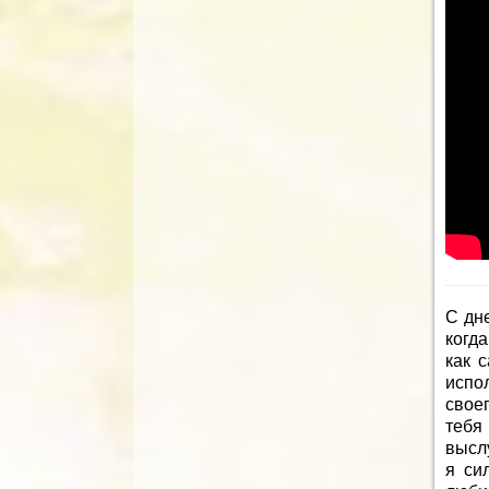
С дне
когд
как 
испо
свое
тебя 
выслу
я си