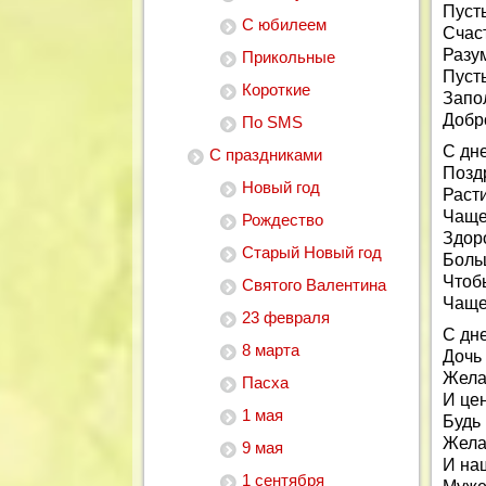
Пусть
С юбилеем
Счаст
Разу
Прикольные
Пусть
Короткие
Запо
Добро
По SMS
С дн
С праздниками
Позд
Новый год
Раст
Чаще
Рождество
Здор
Старый Новый год
Боль
Чтобы
Святого Валентина
Чаще
23 февраля
С дн
8 марта
Дочь
Жела
Пасха
И цен
1 мая
Будь 
Жела
9 мая
И наш
1 сентября