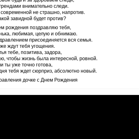
 трендами внимательно следи.
 современной не страшно, напротив.
акой завидной будет против?
ем рождения поздравляю тебя,
нька, любимая, целую и обнимаю.
здравлением присоединяется вся семья.
зже ждут тебя угощения.
ья тебе, позитива, задора,
ю, чтобы жизнь была интересной, ровной.
и ты уже точно готова,
дня тебя ждет сюрприз, абсолютно новый.
равления дочке с Днем Рождения