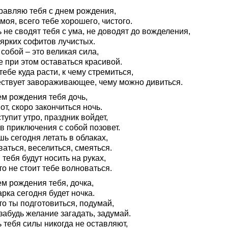
равляю тебя с днем рождения,
моя, всего тебе хорошего, чистого.
 не сводят тебя с ума, не доводят до вожделения,
 ярких софитов лучистых.
собой – это великая сила,
 при этом оставаться красивой.
тебе куда расти, к чему стремиться,
ствует завораживающее, чему можно дивиться.
ем рождения тебя дочь,
от, скоро закончиться ночь.
тупит утро, праздник войдет,
в приключения с собой позовет.
ь сегодня летать в облаках,
аться, веселиться, смеяться.
 тебя будут носить на руках,
то не стоит тебе волноваться.
м рождения тебя, дочка,
рка сегодня будет ночка.
то ты подготовиться, подумай,
забудь желание загадать, задумай.
 тебя силы никогда не оставляют,