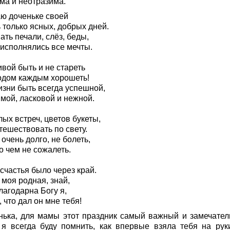
ма и неотразима.
ю доченьке своей
 только ясных, добрых дней.
ать печали, слёз, беды,
 исполнялись все мечты.
вой быть и не стареть
годом каждым хорошеть!
изни быть всегда успешной,
мой, ласковой и нежной.
ых встреч, цветов букеты,
тешествовать по свету.
очень долго, не болеть,
о чем не сожалеть.
счастья было через край.
 моя родная, знай,
лагодарна Богу я,
, что дал он мне тебя!
нька, для мамы этот праздник самый важный и замечател
 я всегда буду помнить, как впервые взяла тебя на руки